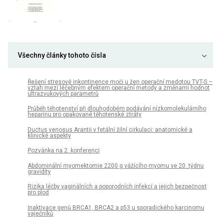
Všechny články tohoto čísla
Řešení stresové inkontinence moči u žen operační medotou TVT-S –
vztah mezi léčebným efektem operační metody a změnami hodnot
ultrazvukových parametrů
Průběh těhotenství při dlouhodobém podávání nízkomolekulárního
heparinu pro opakované těhotenské ztráty
Ductus venosus Arantii v fetální žilní cirkulaci: anatomické a
klinické aspekty
Pozvánka na 2. konferenci
Abdominální myomektomie 2200 g vážícího myomu ve 20. týdnu
gravidity
Rizika léčby vaginálních a poporodních infekcí a jejich bezpečnost
pro plod
Inaktivace genů BRCA1, BRCA2 a p53 u sporadického karcinomu
vaječníků