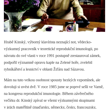
Hrabě Kinský, výborný klavírista neznající not, vědecko-
výzkumný pracovník v teoretické reprodukční imunologii, po
návratu do své vlasti v roce 1991 postupně zrestauroval zámek,
podpořil významně opravu kaple na Zelené hoře, zvelebil
rybníkářství a lesnictví v oblasti Žďáru nad Sázavou.
Mám na tuto velkou osobnost spousty hezkých vzpomínek, ale
dovoluji si uvést dvě. V roce 1985 jsme se poprvé sešli ve Varně,
na kongresu reprodukční imunologie. Během závěrečného
večírku dr. Kinský zpíval se všemi výzkumnými skupinami
v jejich mateřštině (maďarsky, německy, česky, francouzsky,