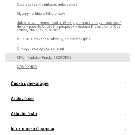
Císařský řez – indikace, nebo volba?
Myomy, fertilita a těhotenství
Jak blokovat menstruaci u těžce psychomotoricky retardované
dívky v pubertě Opožděný příspěvek k diskusi P. Čepického (Čes
Gynek, 2007, 72, 5, s. 306)
VZP ČR a prevence rakoviny děložního čípku
Onkogynekologický seminář
MVDr. Radslav Kinský 1928-2008
NOVÉ KNIHY
Česká gynekologie
Archiv čísel
Aktuální číslo
Informace o časopisu