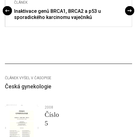
ČLÁNEK
Inaktivace genů BRCA1, BRCA2 a p53 u
sporadického karcinomu vaječníků
ČLÁNEK VYŠEL V ČASOPISE
Česká gynekologie
2008
Číslo
5