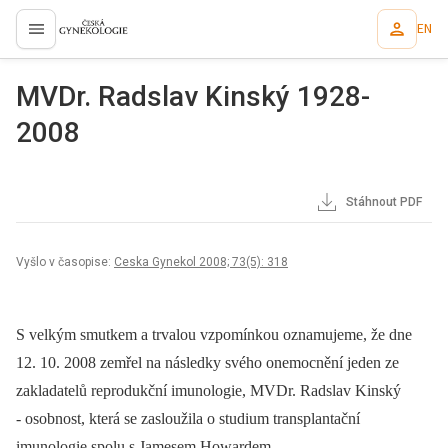
EN
proLékaře.cz
MVDr. Radslav Kinský 1928-
2008
Stáhnout PDF
Vyšlo v časopise:
Ceska Gynekol 2008; 73(5): 318
S velkým smutkem a trvalou vzpomínkou oznamujeme, že dne
12. 10. 2008 zemřel na následky svého onemocnění jeden ze
zakladatelů reprodukční imunologie, MVDr. Radslav Kinský
-⁠ osobnost, která se zasloužila o studium transplantační
imunologie spolu s Jamesem Howardem