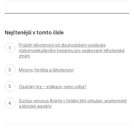
Nejčtenější v tomto čísle
Průběh těhotenství při dlouhodobém podávání
nízkomolekulárního heparinu pro opakované těhotenské
ztráty
Myomy, fertilita a těhotenství
Císařský řez – indikace, nebo volba?
Ductus venosus Arantii v fetální žilní cirkulaci: anatomické
a klinické aspekty