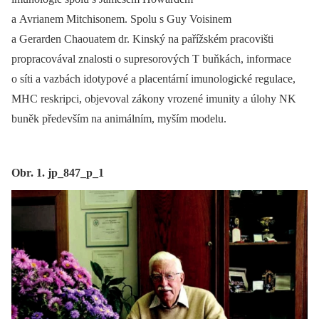
a Avrianem Mitchisonem. Spolu s Guy Voisinem
a Gerarden Chaouatem dr. Kinský na pařížském pracovišti
propracovával znalosti o supresorových T buňkách, informace
o síti a vazbách idotypové a placentární imunologické regulace,
MHC reskripci, objevoval zákony vrozené imunity a úlohy NK
buněk především na animálním, myším modelu.
Obr. 1. jp_847_p_1