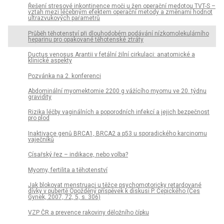
Řešení stresové inkontinence moči u žen operační medotou TVT-S –
vztah mezi léčebným efektem operační metody a změnami hodnot
ultrazvukových parametrů
Průběh těhotenství při dlouhodobém podávání nízkomolekulárního
heparinu pro opakované těhotenské ztráty
Ductus venosus Arantii v fetální žilní cirkulaci: anatomické a
klinické aspekty
Pozvánka na 2. konferenci
Abdominální myomektomie 2200 g vážícího myomu ve 20. týdnu
gravidity
Rizika léčby vaginálních a poporodních infekcí a jejich bezpečnost
pro plod
Inaktivace genů BRCA1, BRCA2 a p53 u sporadického karcinomu
vaječníků
Císařský řez – indikace, nebo volba?
Myomy, fertilita a těhotenství
Jak blokovat menstruaci u těžce psychomotoricky retardované
dívky v pubertě Opožděný příspěvek k diskusi P. Čepického (Čes
Gynek, 2007, 72, 5, s. 306)
VZP ČR a prevence rakoviny děložního čípku