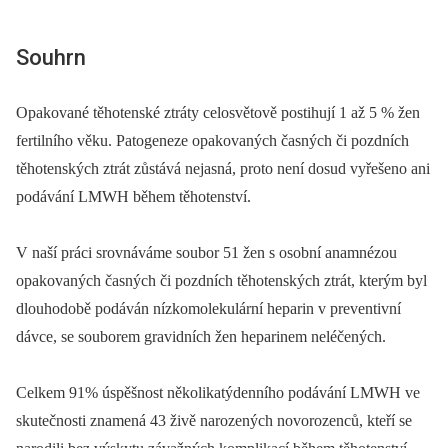
Souhrn
Opakované těhotenské ztráty celosvětově postihují 1 až 5 % žen
fertilního věku. Patogeneze opakovaných časných či pozdních
těhotenských ztrát zůstává nejasná, proto není dosud vyřešeno ani
podávání LMWH během těhotenství.
V naší práci srovnáváme soubor 51 žen s osobní anamnézou
opakovaných časných či pozdních těhotenských ztrát, kterým byl
dlouhodobě podáván nízkomolekulární heparin v preventivní
dávce, se souborem gravidních žen heparinem neléčených.
Celkem 91% úspěšnost několikatýdenního podávání LMWH ve
skutečnosti znamená 43 živě narozených novorozenců, kteří se