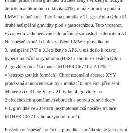
Fatální průběh měla gravidita u 22leté ženy s vrozeným těžkým
deficitem antitrombinu (aktivita 40%), u níž z principu podání
LMWH neúnčikuje. Tato žena potratila v 21. gestačním týdnu již
druhé neúspěšné gravidity plod s gastroschízou. Tuto vrozenou
vývojovou vadu nedáváme do příčinné souvislosti s deficitem AT.
Neúspěšně skončila i přes zajištění LMWH gravidita po
3. neúspěšné IVF u 31leté ženy s APS, u níž došlo k rozvoji
hyperstimulačního syndromu (HSS) a abortu v devátém týdnu
2. gravidity (nosička mutací MTHFR C677T a A1298T
v heterozygotních formách). Chromozomální aberace XYY
prokázaná amniocentézou byla indikací k umělému přerušení
těhotenství u 31leté ženy v 21. týdnu 4. gravidity po
2 předchozích spontánních abortech a porodu zdravé dcery
v 1. graviditě ve 20 letech (asymptomatická nosička mutace
MTHFR C677T v homozygotní formě).
Poslední neúspěšně končící 2. gravidita skončila stejně jako první