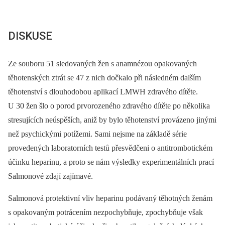
DISKUSE
Ze souboru 51 sledovaných žen s anamnézou opakovaných
těhotenských ztrát se 47 z nich dočkalo při následném dalším
těhotenství s dlouhodobou aplikací LMWH zdravého dítěte.
U 30 žen šlo o porod prvorozeného zdravého dítěte po několika
stresujících neúspěších, aniž by bylo těhotenství provázeno jinými
než psychickými potížemi. Sami nejsme na základě série
provedených laboratorních testů přesvědčeni o antitrombotickém
účinku heparinu, a proto se nám výsledky experimentálních prací
Salmonové zdají zajímavé.
Salmonová protektivní vliv heparinu podávaný těhotných ženám
s opakovaným potrácením nezpochybňuje, zpochybňuje však