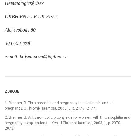
Hematologický úsek
ÚKBH FN a LF UK Plzeň
Alej svobody 80
304 60 Plzeň
e-mail: hajsmanova@fnplzen.cz
ZDROJE
1. Brenner, B. Thrombophilia and pregnancy loss in first intended
pregnancy. J Thromb Haemost, 2005, 3, p. 2176–2177.
2. Brenner, B. Antithrombotic prophylaxis for women with thrombophilia and
pregnancy complications –⁠ Yes. J Thromb Haemost, 2003, 1, p. 2070–
2072.