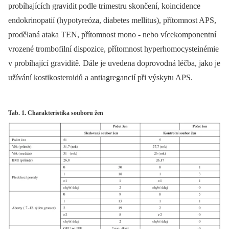
probíhajících gravidit podle trimestru skončení, koincidence
endokrinopatií (hypotyreóza, diabetes mellitus), přítomnost APS,
prodělaná ataka TEN, přítomnost mono -⁠ nebo vícekomponentní
vrozené trombofilní dispozice, přítomnost hyperhomocysteinémie
v probíhající graviditě. Dále je uvedena doprovodná léčba, jako je
užívání kostikosteroidů a antiagregancií při výskytu APS.
Tab. 1. Charakteristika souboru žen