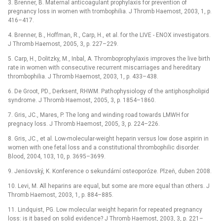
3. Brenner, B. Maternal anticoagulant prophylaxis for prevention of
pregnancy loss in women with trombophilia. J Thromb Haemost, 2003, 1, p.
416–417.
4. Brenner, B., Hoffman, R., Carp, H., et al. for the LIVE -⁠ ENOX investigators.
J Thromb Haemost, 2005, 3, p. 227–229.
5. Carp, H., Dolitzky, M., Inbal, A. Thromboprophylaxis improves the live birth
rate in women with consecutive recurrent miscarriages and hereditary
thrombophilia. J Thromb Haemost, 2003, 1, p. 433–438.
6. De Groot, PD., Derksent, RHWM. Pathophysiology of the antiphospholipid
syndrome. J Thromb Haemost, 2005, 3, p. 1854–1860.
7. Gris, JC., Mares, P. The long and winding road towards LMWH for
pregnacy loss. J Thromb Haemost, 2005, 3, p. 224–226.
8. Gris, JC., et al. Low-molecular-weight heparin versus low dose aspirin in
women with one fetal loss and a constitutional thrombophilic disorder.
Blood, 2004, 103, 10, p. 3695–3699.
9. Jenšovský, K. Konference o sekundární osteoporóze. Plzeň, duben 2008.
10. Levi, M. All heparins are equal, but some are more equal than others. J
Thromb Haemost, 2003, 1, p. 884–885.
11. Lindquist, PG. Low molecular weight heparin for repeated pregnancy
loss: is it based on solid evidence? J Thromb Haemost, 2003, 3, p. 221–