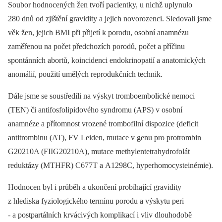
Soubor hodnocených žen tvoří pacientky, u nichž uplynulo
280 dnů od zjištění gravidity a jejich novorozenci. Sledovali jsme
věk žen, jejich BMI při přijetí k porodu, osobní anamnézu
zaměřenou na počet předchozích porodů, počet a příčinu
spontánních abortů, koincidenci endokrinopatií a anatomických
anomálií, použití umělých reprodukčních technik.
Dále jsme se soustředili na výskyt tromboembolické nemoci
(TEN) či antifosfolipidového syndromu (APS) v osobní
anamnéze a přítomnost vrozené trombofilní dispozice (deficit
antitrombinu (AT), FV Leiden, mutace v genu pro protrombin
G20210A (FIIG20210A), mutace methylentetrahydrofolát
reduktázy (MTHFR) C677T a A1298C, hyperhomocysteinémie).
Hodnocen byl i průběh a ukončení probíhající gravidity
z hlediska fyziologického termínu porodu a výskytu peri
-⁠ a postpartálních krvácivých komplikací i vliv dlouhodobě