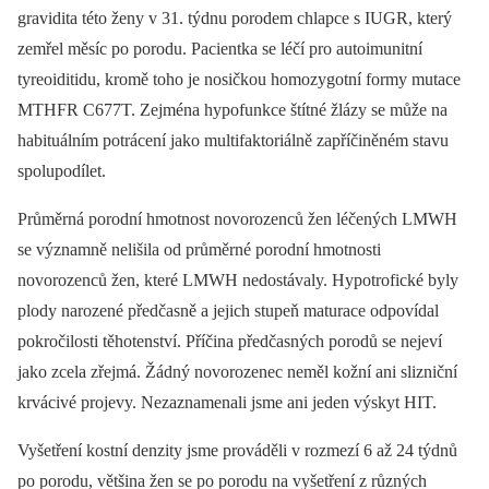
gravidita této ženy v 31. týdnu porodem chlapce s IUGR, který
zemřel měsíc po porodu. Pacientka se léčí pro autoimunitní
tyreoiditidu, kromě toho je nosičkou homozygotní formy mutace
MTHFR C677T. Zejména hypofunkce štítné žlázy se může na
habituálním potrácení jako multifaktoriálně zapříčiněném stavu
spolupodílet.
Průměrná porodní hmotnost novorozenců žen léčených LMWH
se významně nelišila od průměrné porodní hmotnosti
novorozenců žen, které LMWH nedostávaly. Hypotrofické byly
plody narozené předčasně a jejich stupeň maturace odpovídal
pokročilosti těhotenství. Příčina předčasných porodů se nejeví
jako zcela zřejmá. Žádný novorozenec neměl kožní ani slizniční
krvácivé projevy. Nezaznamenali jsme ani jeden výskyt HIT.
Vyšetření kostní denzity jsme prováděli v rozmezí 6 až 24 týdnů
po porodu, většina žen se po porodu na vyšetření z různých