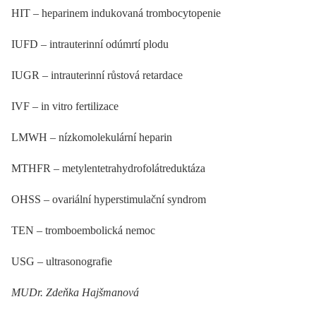
HIT –⁠ heparinem indukovaná trombocytopenie
IUFD –⁠ intrauterinní odúmrtí plodu
IUGR –⁠ intrauterinní růstová retardace
IVF –⁠ in vitro fertilizace
LMWH –⁠ nízkomolekulární heparin
MTHFR –⁠ metylentetrahydrofolátreduktáza
OHSS –⁠ ovariální hyperstimulační syndrom
TEN –⁠ tromboembolická nemoc
USG –⁠ ultrasonografie
MUDr. Zdeňka Hajšmanová