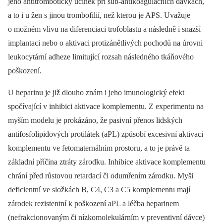
jeho antitrombotický účinek při sub-antikoagulačních dávkách,
a to i u žen s jinou trombofilií, než kterou je APS. Uvažuje
o možném vlivu na diferenciaci trofoblastu a následně i snazší
implantaci nebo o aktivaci protizánětlivých pochodů na úrovni
leukocytární adheze limitující rozsah následného tkáňového
poškození.
U heparinu je již dlouho znám i jeho imunologický efekt
spočívající v inhibici aktivace komplementu. Z experimentu na
myším modelu je prokázáno, že pasivní přenos lidských
antifosfolipidových protilátek (aPL) způsobí excesivní aktivaci
komplementu ve fetomaternálním prostoru, a to je právě ta
základní příčina ztráty zárodku. Inhibice aktivace komplementu
chrání před růstovou retardací či odumřením zárodku. Myši
deficientní ve složkách B, C4, C3 a C5 komplementu mají
zárodek rezistentní k poškození aPL a léčba heparinem
(nefrakcionovaným či nízkomolekulárním v preventivní dávce)