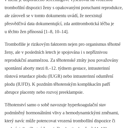
trombofilní dispozici ženy s opakovanými poruchami reprodukce,
ale zároveň se v tomto dokumentu uvádí, že neexistují
přesvědčivá data dokumentující, zda antitrombotická léčba je
u těchto žen přínosná [1–8, 10–14].
Trombofilie je rizikovým faktorem nejen pro organismus těhotné
ženy, ale v posledních letech je spojována i s nepříznivou
reprodukční anamnézou. Za těhotenské ztráty jsou považovány
spontánní aborty mezi 8.–12. týdnem gestace, intrauterinní
růstová retardace plodu (IUGR) nebo intrauterinní odumření
plodu (IUFD). K pozdním těhotenským komplikacím patří
abrupce placenty nebo rozvoj preeklampsie.
Těhotenství samo o sobě navozuje hyperkoagulační stav
podmíněný hormonálními vlivy a hemodynamickými změnami,
který navíc může potencovat vrozená trombofilní dispozice či