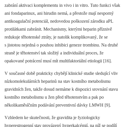
zabrání aktivaci komplementu in vivo i in vitro. Tuto funkci však
ani fondaparinux, ani hirudin nemá, a přestože mají nesporný
antikoagulační potenciál, nedovedou poškození zárodku aPL
protilátkami zabránit. Mechanismy, kterými heparin příznivě
redukuje těhotenské ztráty, je natolik komplikovaný, že se
s jistotou nejedná o pouhou inhibici geneze trombinu. Na druhé
straně je těhotenství tak složitý a individuální proces, že
opakované potrácení musí mít multifaktoriální etiologii [16].
V současné době prakticky chybějí klinické studie sledující vliv
nízkomolekulárních heparinů na stav kostního metabolismu
gravidních žen, takže dosud nemáme k dispozici srovnání stavu
kostního metabolismu u žen před těhotenstvím a pak po
několikaměsíčním podávání preventivní dávky LMWH [9].
Vzhledem ke skutečnosti, že gravidita je fyziologicky
hyperestrogenní stav provázený hyperkalcémií, na níž se podílí