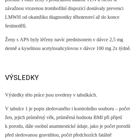
závažnou vrozenou trombofilní dispozicí dostávaly prevenci
LMWH od okamžiku diagnostiky těhotenství až do konce
šestinedělí.
Ženy s APS byly léčeny navíc prednisonem v dávce 2,5 mg
denně a kyselinou acetylosalicylovou v dávce 100 mg 2x týdně.
VÝSLEDKY
Výsledky této práce jsou uvedeny v tabulkách.
V tabulce 1 je popis sledovaného i kontrolního souboru –⁠ počet
žen, jejich průměrný věk, průměrná hodnota BMI při přijetí
k porodu, dále osobní anamnestické údaje, jako je počet porodů
před sledovanou graviditou, počet předchozích fatálně