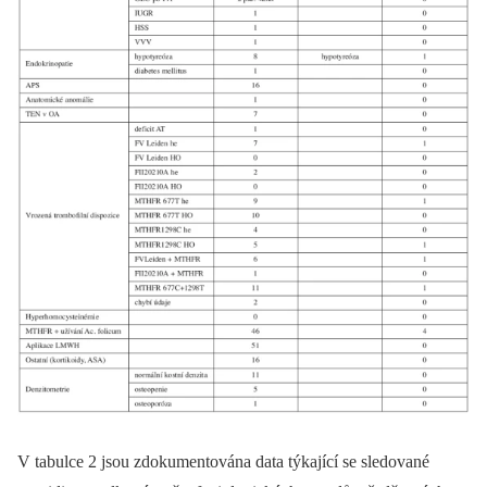
V tabulce 2 jsou zdokumentována data týkající se sledované