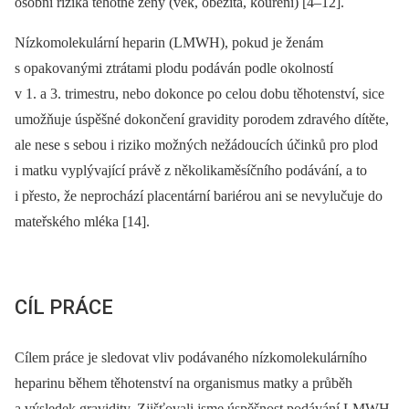
osobní rizika těhotné ženy (věk, obezita, kouření) [4–12].
Nízkomolekulární heparin (LMWH), pokud je ženám
s opakovanými ztrátami plodu podáván podle okolností
v 1. a 3. trimestru, nebo dokonce po celou dobu těhotenství, sice
umožňuje úspěšné dokončení gravidity porodem zdravého dítěte,
ale nese s sebou i riziko možných nežádoucích účinků pro plod
i matku vyplývající právě z několikaměsíčního podávání, a to
i přesto, že neprochází placentární bariérou ani se nevylučuje do
mateřského mléka [14].
CÍL PRÁCE
Cílem práce je sledovat vliv podávaného nízkomolekulárního
heparinu během těhotenství na organismus matky a průběh
a výsledek gravidity. Zjišťovali jsme úspěšnost podávání LMWH