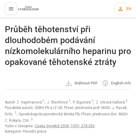
EN
proLékaře.cz
Průběh těhotenství při
dlouhodobém podávání
nízkomolekulárního heparinu pro
opakované těhotenské ztráty
Stáhnout PDF
English info
1
1
1
2
Autoři: Z. Hajšmanová
; J. Šlechtová
; P. Šigutová
; Z. Ulčová-Gallová
Působiště autorů: ÚKBH FN a LF UK, Plzeň, přednosta prof. MUDr. J. Racek,
1
DrSc.
; Gynekologicko-porodnická klinika FN, Plzeň, přednosta doc. MUDr.
2
Z. Rokyta, CSc.
Vyšlo v časopise:
Ceska Gynekol 2008; 73(5): 278-283
Kategorie: Původní práce