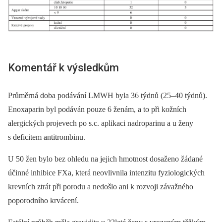
Komentář k výsledkům
Průměrná doba podávání LMWH byla 36 týdnů (25–40 týdnů).
Enoxaparin byl podáván pouze 6 ženám, a to při kožních
alergických projevech po s.c. aplikaci nadroparinu a u ženy
s deficitem antitrombinu.
U 50 žen bylo bez ohledu na jejich hmotnost dosaženo žádané
účinné inhibice FXa, která neovlivnila intenzitu fyziologických
krevních ztrát při porodu a nedošlo ani k rozvoji závažného
poporodního krvácení.