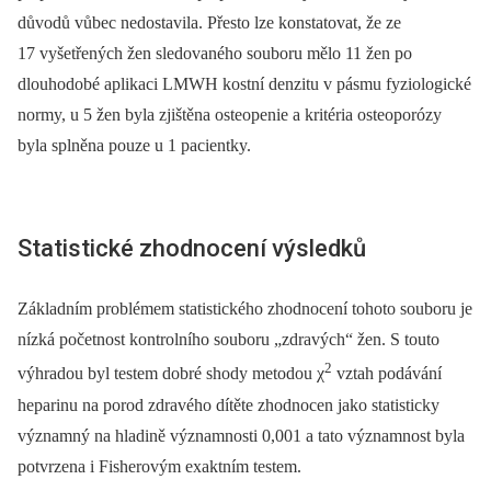
důvodů vůbec nedostavila. Přesto lze konstatovat, že ze
17 vyšetřených žen sledovaného souboru mělo 11 žen po
dlouhodobé aplikaci LMWH kostní denzitu v pásmu fyziologické
normy, u 5 žen byla zjištěna osteopenie a kritéria osteoporózy
byla splněna pouze u 1 pacientky.
Statistické zhodnocení výsledků
Základním problémem statistického zhodnocení tohoto souboru je
nízká početnost kontrolního souboru „zdravých“ žen. S touto
2
výhradou byl testem dobré shody metodou χ
vztah podávání
heparinu na porod zdravého dítěte zhodnocen jako statisticky
významný na hladině významnosti 0,001 a tato významnost byla
potvrzena i Fisherovým exaktním testem.