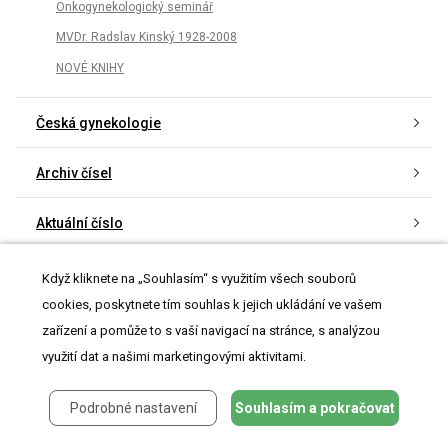
Onkogynekologický seminář
MVDr. Radslav Kinský 1928-2008
NOVÉ KNIHY
Česká gynekologie
Archiv čísel
Aktuální číslo
Informace o časopisu
Když kliknete na „Souhlasím“ s využitím všech souborů
cookies, poskytnete tím souhlas k jejich ukládání ve vašem
zařízení a pomůže to s vaší navigací na stránce, s analýzou
využití dat a našimi marketingovými aktivitami.
Nejčtenější v tomto čísle
Podrobné nastavení
Souhlasím a pokračovat
Průběh těhotenství při dlouhodobém podávání