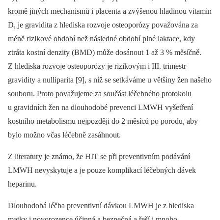
kromě jiných mechanismů i placenta a zvýšenou hladinou vitamin
D, je gravidita z hlediska rozvoje osteoporózy považována za
méně rizikové období než následné období plné laktace, kdy
ztráta kostní denzity (BMD) může dosánout 1 až 3 % měsíčně.
Z hlediska rozvoje osteoporózy je rizikovým i III. trimestr
gravidity a nulliparita [9], s níž se setkáváme u většiny žen našeho
souboru. Proto považujeme za součást léčebného protokolu
u gravidních žen na dlouhodobé prevenci LMWH vyšetření
kostního metabolismu nejpozději do 2 měsíců po porodu, aby
bylo možno včas léčebně zasáhnout.
Z literatury je známo, že HIT se při preventivním podávání
LMWH nevyskytuje a je pouze komplikací léčebných dávek
heparinu.
Dlouhodobá léčba preventivní dávkou LMWH je z hlediska
matky i novorozence účinná a bezpečná a řeší i mnoho