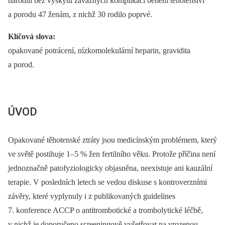
narodili bez výskytu závažných komplikací během těhotenství
a porodu 47 ženám, z nichž 30 rodilo poprvé.
Klíčová slova:
opakované potrácení, nízkomolekulární heparin, gravidita
a porod.
ÚVOD
Opakované těhotenské ztráty jsou medicínským problémem, který
ve světě postihuje 1–5 % žen fertilního věku. Protože příčina není
jednoznačně patofyziologicky objasněna, neexistuje ani kauzální
terapie. V posledních letech se vedou diskuse s kontroverzními
závěry, které vyplynuly i z publikovaných guidelines
7. konference ACCP o antitrombotické a trombolytické léčbě,
v nichž je doporučeno screeningově vyšetřovat na vrozenou