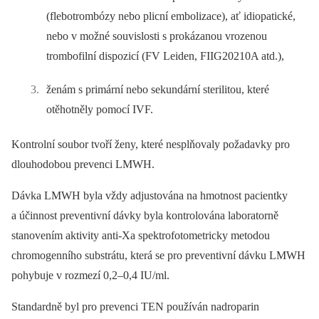
(flebotrombózy nebo plicní embolizace), ať idiopatické,
nebo v možné souvislosti s prokázanou vrozenou
trombofilní dispozicí (FV Leiden, FIIG20210A atd.),
ženám s primární nebo sekundární sterilitou, které
otěhotněly pomocí IVF.
Kontrolní soubor tvoří ženy, které nesplňovaly požadavky pro
dlouhodobou prevenci LMWH.
Dávka LMWH byla vždy adjustována na hmotnost pacientky
a účinnost preventivní dávky byla kontrolována laboratorně
stanovením aktivity anti-Xa spektrofotometricky metodou
chromogenního substrátu, která se pro preventivní dávku LMWH
pohybuje v rozmezí 0,2–0,4 IU/ml.
Standardně byl pro prevenci TEN používán nadroparin