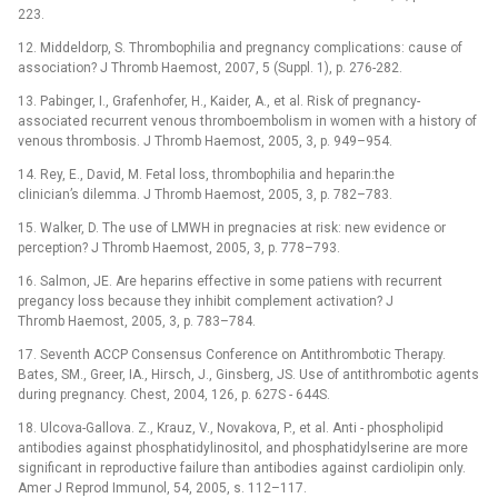
223.
12. Middeldorp, S. Thrombophilia and pregnancy complications: cause of
association? J Thromb Haemost, 2007, 5 (Suppl. 1), p. 276-282.
13. Pabinger, I., Grafenhofer, H., Kaider, A., et al. Risk of pregnancy-
associated recurrent venous thromboembolism in women with a history of
venous thrombosis. J Thromb Haemost, 2005, 3, p. 949–954.
14. Rey, E., David, M. Fetal loss, thrombophilia and heparin:the
clinician’s dilemma. J Thromb Haemost, 2005, 3, p. 782–783.
15. Walker, D. The use of LMWH in pregnacies at risk: new evidence or
perception? J Thromb Haemost, 2005, 3, p. 778–793.
16. Salmon, JE. Are heparins effective in some patiens with recurrent
pregancy loss because they inhibit complement activation? J
Thromb Haemost, 2005, 3, p. 783–784.
17. Seventh ACCP Consensus Conference on Antithrombotic Therapy.
Bates, SM., Greer, IA., Hirsch, J., Ginsberg, JS. Use of antithrombotic agents
during pregnancy. Chest, 2004, 126, p. 627S -⁠ 644S.
18. Ulcova-Gallova. Z., Krauz, V., Novakova, P., et al. Anti -⁠ phospholipid
antibodies against phosphatidylinositol, and phosphatidylserine are more
significant in reproductive failure than antibodies against cardiolipin only.
Amer J Reprod Immunol, 54, 2005, s. 112–117.