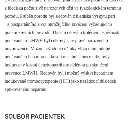
z hlediska počtu živě narozených dětí ve fyziologickém termínu
porodu. Průběh porodu byl sledován z hlediska výskytu peri
-⁠ a postpartálního život ohrožujícího krvácení vyžadujícího
podání krevních převodů. Dalším cílovým kritériem úspěšnosti
podávaného LMWH byl celkový stav právě porozeného
novorozence. Možné nežádoucí účinky vlivu dlouhodobě
podávaného heparinu na kostní metabolismus matky byly
hodnoceny kostní denzitometrií prováděnou po skončení
prevence LMWH. Sledován byl i možný výskyt heparinem
indukované trombocytopenie (HIT) jako nežádoucí důsledek
aplikovaného heparinu.
SOUBOR PACIENTEK