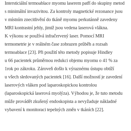
Intersticiální termoablace myomu laserem patří do skupiny metod
s minimální invazivitou. Za kontroly magnetické rezonance jsou
v místním znecitlivění do tkáně myomu perkutánně zavedeny
MRI kontrastní jehly, jimiž jsou vedena laserová vlákna.
K výkonu se používá infračervený laser. Pomocí MRI
termometrie je v reálném čase zobrazen průběh a rozsah
termoablace [23]. Při použití této metody popisuje Hindley
u 66 pacientek průměrnou redukci objemu myomu o 41 % za
1rok po zákroku. Zároveň došlo k výraznému ústupu obtíží
u všech sledovaných pacientek [16]. Další možností je zavedení
laserových vláken pod laparoskopickou kontrolou
(laparoskopická laserová myolýza). Výhodou je, že tuto metodu
může provádět zkušený endoskopista a nevyžaduje nákladné
vybavení k monitoraci tepelných změn v tkáních [22].