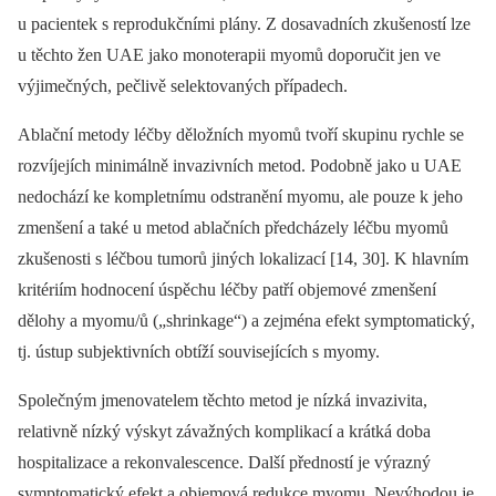
u pacientek s reprodukčními plány. Z dosavadních zkušeností lze
u těchto žen UAE jako monoterapii myomů doporučit jen ve
výjimečných, pečlivě selektovaných případech.
Ablační metody léčby děložních myomů tvoří skupinu rychle se
rozvíjejích minimálně invazivních metod. Podobně jako u UAE
nedochází ke kompletnímu odstranění myomu, ale pouze k jeho
zmenšení a také u metod ablačních předcházely léčbu myomů
zkušenosti s léčbou tumorů jiných lokalizací [14, 30]. K hlavním
kritériím hodnocení úspěchu léčby patří objemové zmenšení
dělohy a myomu/ů („shrinkage“) a zejména efekt symptomatický,
tj. ústup subjektivních obtíží souvisejících s myomy.
Společným jmenovatelem těchto metod je nízká invazivita,
relativně nízký výskyt závažných komplikací a krátká doba
hospitalizace a rekonvalescence. Další předností je výrazný
symptomatický efekt a objemová redukce myomu. Nevýhodou je,