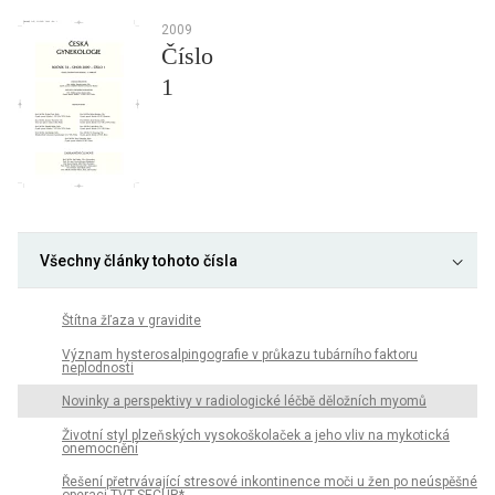
2009
Číslo
1
Všechny články tohoto čísla
Štítna žľaza v gravidite
Význam hysterosalpingografie v průkazu tubárního faktoru
neplodnosti
Novinky a perspektivy v radiologické léčbě děložních myomů
Životní styl plzeňských vysokoškolaček a jeho vliv na mykotická
onemocnění
Řešení přetrvávající stresové inkontinence moči u žen po neúspěšné
operaci TVT-SECUR*