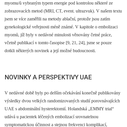
myomu/ů vybraným typem energie pod kontrolou některé ze
zobrazovacích metod (MRI, CT, event. ultrazvuk). V našem textu
jsem se více zaměřili na metody ablační, protože jsou zatím
gynekologické veřejnosti méně známé. V kapitole o embolizaci
myomů, jíž byly v nedávné minulosti věnovány četné práce,
včetně publikací v tomto časopise [9, 21, 24], jsme se pouze
dotkli některých novinek a její možné budoucnosti.
NOVINKY A PERSPEKTIVY UAE
V nedávné době byly po delším očekávání konečně publikovány
výsledky dvou velkých randomizovaných studií porovnávajících
UAE s abdominální hysterektomií. Holandská „EMMY trial“
udává u pacientek léčených embolizací srovnatelnou
symptomatickou účinnost a stejnou frekvenci komplikací,