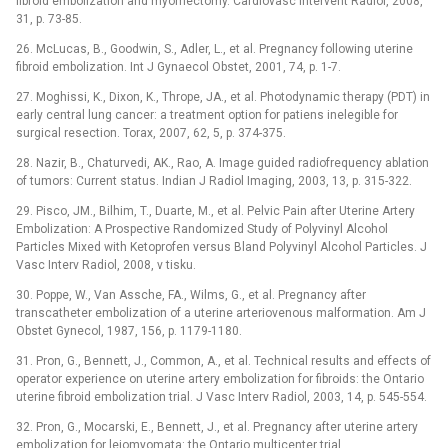
fibroid embolization and myomectomy. Cardiovasc Intervent Radiol, 2008,
31, p. 73-85.
26. McLucas, B., Goodwin, S., Adler, L., et al. Pregnancy following uterine
fibroid embolization. Int J Gynaecol Obstet, 2001, 74, p. 1-7.
27. Moghissi, K., Dixon, K., Thrope, JA., et al. Photodynamic therapy (PDT) in
early central lung cancer: a treatment option for patiens inelegible for
surgical resection. Torax, 2007, 62, 5, p. 374-375.
28. Nazir, B., Chaturvedi, AK., Rao, A. Image guided radiofrequency ablation
of tumors: Current status. Indian J Radiol Imaging, 2003, 13, p. 315-322.
29. Pisco, JM., Bilhim, T., Duarte, M., et al. Pelvic Pain after Uterine Artery
Embolization: A Prospective Randomized Study of Polyvinyl Alcohol
Particles Mixed with Ketoprofen versus Bland Polyvinyl Alcohol Particles. J
Vasc Interv Radiol, 2008, v tisku.
30. Poppe, W., Van Assche, FA., Wilms, G., et al. Pregnancy after
transcatheter embolization of a uterine arteriovenous malformation. Am J
Obstet Gynecol, 1987, 156, p. 1179-1180.
31. Pron, G., Bennett, J., Common, A., et al. Technical results and effects of
operator experience on uterine artery embolization for fibroids: the Ontario
uterine fibroid embolization trial. J Vasc Interv Radiol, 2003, 14, p. 545-554.
32. Pron, G., Mocarski, E., Bennett, J., et al. Pregnancy after uterine artery
embolization for leiomyomata: the Ontario multicenter trial.