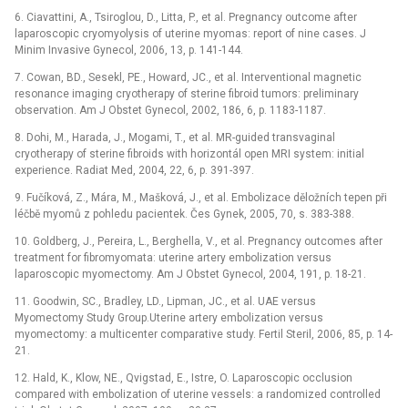
6. Ciavattini, A., Tsiroglou, D., Litta, P., et al. Pregnancy outcome after
laparoscopic cryomyolysis of uterine myomas: report of nine cases. J
Minim Invasive Gynecol, 2006, 13, p. 141-144.
7. Cowan, BD., Sesekl, PE., Howard, JC., et al. Interventional magnetic
resonance imaging cryotherapy of sterine fibroid tumors: preliminary
observation. Am J Obstet Gynecol, 2002, 186, 6, p. 1183-1187.
8. Dohi, M., Harada, J., Mogami, T., et al. MR-guided transvaginal
cryotherapy of sterine fibroids with horizontál open MRI system: initial
experience. Radiat Med, 2004, 22, 6, p. 391-397.
9. Fučíková, Z., Mára, M., Mašková, J., et al. Embolizace děložních tepen při
léčbě myomů z pohledu pacientek. Čes Gynek, 2005, 70, s. 383-388.
10. Goldberg, J., Pereira, L., Berghella, V., et al. Pregnancy outcomes after
treatment for fibromyomata: uterine artery embolization versus
laparoscopic myomectomy. Am J Obstet Gynecol, 2004, 191, p. 18-21.
11. Goodwin, SC., Bradley, LD., Lipman, JC., et al. UAE versus
Myomectomy Study Group.Uterine artery embolization versus
myomectomy: a multicenter comparative study. Fertil Steril, 2006, 85, p. 14-
21.
12. Hald, K., Klow, NE., Qvigstad, E., Istre, O. Laparoscopic occlusion
compared with embolization of uterine vessels: a randomized controlled