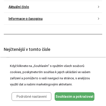
Aktuální číslo
Informace o časopisu
Nejčtenější v tomto čísle
Štítna žľaza v gravidite
Když kliknete na „Souhlasím“ s využitím všech souborů
cookies, poskytnete tím souhlas k jejich ukládání ve vašem
Spontánní ruptura symfýzy následovaná profúzním
krvácením do dutiny břišní během vaginálního porodu
zařízení a pomůže to s vaší navigací na stránce, s analýzou
využití dat a našimi marketingovými aktivitami.
Význam hysterosalpingografie v průkazu tubárního
faktoru neplodnosti
Podrobné nastavení
Souhlasím a pokračovat
Novinky a perspektivy v radiologické léčbě děložních
myomů