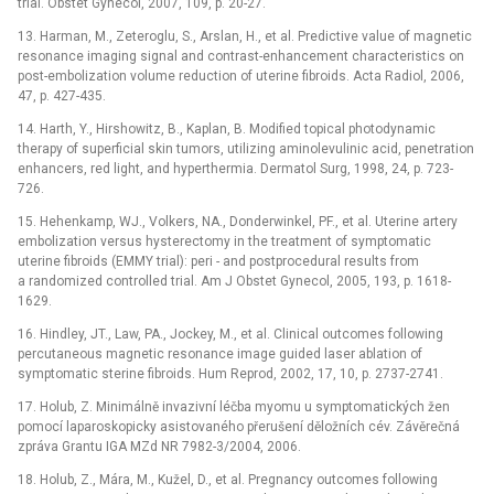
trial. Obstet Gynecol, 2007, 109, p. 20-27.
13. Harman, M., Zeteroglu, S., Arslan, H., et al. Predictive value of magnetic
resonance imaging signal and contrast-enhancement characteristics on
post-embolization volume reduction of uterine fibroids. Acta Radiol, 2006,
47, p. 427-435.
14. Harth, Y., Hirshowitz, B., Kaplan, B. Modified topical photodynamic
therapy of superficial skin tumors, utilizing aminolevulinic acid, penetration
enhancers, red light, and hyperthermia. Dermatol Surg, 1998, 24, p. 723-
726.
15. Hehenkamp, WJ., Volkers, NA., Donderwinkel, PF., et al. Uterine artery
embolization versus hysterectomy in the treatment of symptomatic
uterine fibroids (EMMY trial): peri -⁠ and postprocedural results from
a randomized controlled trial. Am J Obstet Gynecol, 2005, 193, p. 1618-
1629.
16. Hindley, JT., Law, PA., Jockey, M., et al. Clinical outcomes following
percutaneous magnetic resonance image guided laser ablation of
symptomatic sterine fibroids. Hum Reprod, 2002, 17, 10, p. 2737-2741.
17. Holub, Z. Minimálně invazivní léčba myomu u symptomatických žen
pomocí laparoskopicky asistovaného přerušení děložních cév. Závěrečná
zpráva Grantu IGA MZd NR 7982-3/2004, 2006.
18. Holub, Z., Mára, M., Kužel, D., et al. Pregnancy outcomes following