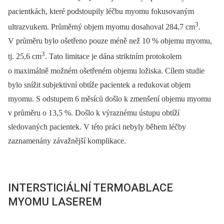
pacientkách, které podstoupily léčbu myomu fokusovaným
3
ultrazvukem. Průměrný objem myomu dosahoval 284,7 cm
.
V průměru bylo ošetřeno pouze méně než 10 % objemu myomu,
3
tj. 25,6 cm
. Tato limitace je dána striktním protokolem
o maximálně možném ošetřeném objemu ložiska. Cílem studie
bylo snížit subjektivní obtíže pacientek a redukovat objem
myomu. S odstupem 6 měsíců došlo k zmenšení objemu myomu
v průměru o 13,5 %. Došlo k výraznému ústupu obtíží
sledovaných pacientek. V této práci nebyly během léčby
zaznamenány závažnější komplikace.
INTERSTICIÁLNÍ TERMOABLACE
MYOMU LASEREM