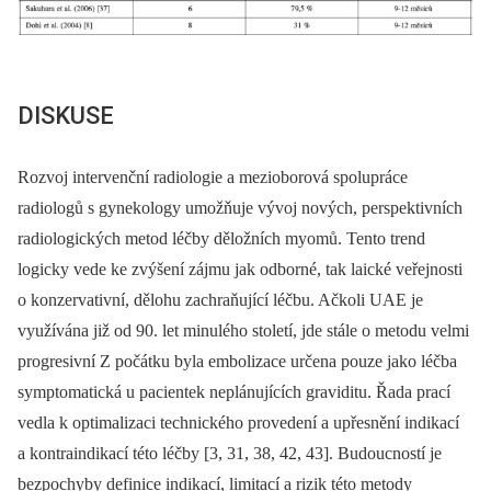
DISKUSE
Rozvoj intervenční radiologie a mezioborová spolupráce
radiologů s gynekology umožňuje vývoj nových, perspektivních
radiologických metod léčby děložních myomů. Tento trend
logicky vede ke zvýšení zájmu jak odborné, tak laické veřejnosti
o konzervativní, dělohu zachraňující léčbu. Ačkoli UAE je
využívána již od 90. let minulého století, jde stále o metodu velmi
progresivní Z počátku byla embolizace určena pouze jako léčba
symptomatická u pacientek neplánujících graviditu. Řada prací
vedla k optimalizaci technického provedení a upřesnění indikací
a kontraindikací této léčby [3, 31, 38, 42, 43]. Budoucností je
bezpochyby definice indikací, limitací a rizik této metody