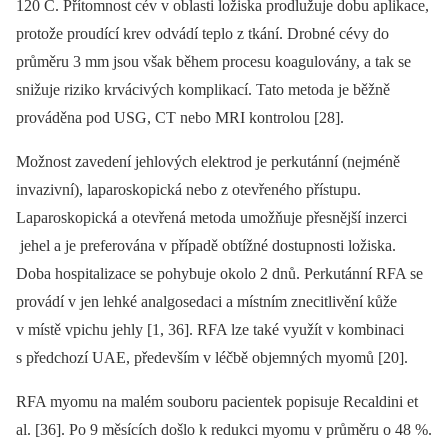
120 C. Přítomnost cév v oblasti ložiska prodlužuje dobu aplikace,
protože proudící krev odvádí teplo z tkání. Drobné cévy do
průměru 3 mm jsou však během procesu koagulovány, a tak se
snižuje riziko krvácivých komplikací. Tato metoda je běžně
prováděna pod USG, CT nebo MRI kontrolou [28].
Možnost zavedení jehlových elektrod je perkutánní (nejméně
invazivní), laparoskopická nebo z otevřeného přístupu.
Laparoskopická a otevřená metoda umožňuje přesnější inzerci
jehel a je preferována v případě obtížné dostupnosti ložiska.
Doba hospitalizace se pohybuje okolo 2 dnů. Perkutánní RFA se
provádí v jen lehké analgosedaci a místním znecitlivění kůže
v místě vpichu jehly [1, 36]. RFA lze také využít v kombinaci
s předchozí UAE, především v léčbě objemných myomů [20].
RFA myomu na malém souboru pacientek popisuje Recaldini et
al. [36]. Po 9 měsících došlo k redukci myomu v průměru o 48 %.