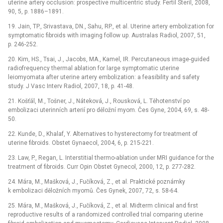
uterine artery occlusion: prospective multicentric study. Fertil Steril, 2008,
90, 5, p. 1886–1891.
19. Jain, TP., Srivastava, DN., Sahu, RP., et al. Uterine artery embolization for
symptomatic fibroids with imaging follow up. Australas Radiol, 2007, 51,
p. 246-252.
20. Kim, HS., Tsai, J., Jacobs, MA., Kamel, IR. Percutaneous image-guided
radiofrequency thermal ablation for large symptomatic uterine
leiomyomata after uterine artery embolization: a feasibility and safety
study. J Vasc Interv Radiol, 2007, 18, p. 41-48.
21. Košťál, M., Tošner, J., Náteková, J., Rousková, L. Těhotenství po
embolizaci uterinních arterií pro děložní myom. Čes Gyne, 2004, 69, s. 48-
50.
22. Kunde, D., Khalaf, Y. Alternatives to hysterectomy for treatment of
uterine fibroids. Obstet Gynaecol, 2004, 6, p. 215-221.
23. Law, P., Regan, L. Interstitial thermo-ablation under MRI guidance for the
treatment of fibroids. Curr Opin Obstet Gynecol, 2000, 12, p. 277-282.
24. Mára, M., Mašková, J., Fučíková, Z., et al. Praktické poznámky
k embolizaci děložních myomů. Čes Gynek, 2007, 72, s. 58-64.
25. Mára, M., Mašková, J., Fučíková, Z., et al. Midterm clinical and first
reproductive results of a randomized controlled trial comparing uterine