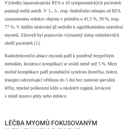
Výsledky laparoskopické RFA u 18 symptomatických pacientek
popisují italští autoři. V 1-, 3-, resp. 6měsíčním odstupu od RFA
zaznamenána redukce objemu v průměru o 41,5 %, 59 %, resp.
77 %. V dalším sledování již nedošlo k signifikantnímu zmenšení
myomů. Zároveň byl popisován významný ústup subjektivních
obtíží pacientek [1].
Radiofrekvenční ablace myomů patří k poměrně bezpečným
metodám. Incidence komplikací se uvádí méně než 5 %. Mezi
možné komplikace patří postablační syndrom (horečka, bolest,
letargie) odeznívající většinou do 5 dní bez nutnosti speciální
léčby, tepelné poškození kůže a okolních orgánů, krvácení
v místě inzerce jehly nebo infekce.
LÉČBA MYOMŮ FOKUSOVANÝM