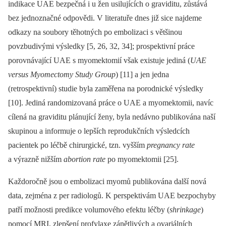
indikace UAE bezpečná i u žen usilujících o graviditu, zůstává
bez jednoznačné odpovědi. V literatuře dnes již sice najdeme
odkazy na soubory těhotných po embolizaci s většinou
povzbudivými výsledky [5, 26, 32, 34]; prospektivní práce
porovnávající UAE s myomektomií však existuje jediná (
UAE
versus Myomectomy Study
Group
) [11] a jen jedna
(retrospektivní) studie byla zaměřena na porodnické výsledky
[10]. Jediná randomizovaná práce o UAE a myomektomii, navíc
cílená na graviditu plánující ženy, byla nedávno publikována naší
skupinou a informuje o lepších reprodukčních výsledcích
pacientek po léčbě chirurgické, tzn. vyšším
pregnancy rate
a výrazně nižším
abortion rate
po myomektomii [25].
Každoročně jsou o embolizaci myomů publikována další nová
data, zejména z per radiologů. K perspektivám UAE bezpochyby
patří možnosti predikce volumového efektu léčby (
shrinkage
)
pomocí MRI, zlepšení profylaxe zánětlivých a ovariálních