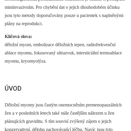
miniinvazivním. Pro chybění dat o jejich dlouhodobém účinku
jsou tyto metody doporučovány pouze u pacientek s naplněnými
plány na reprodukci.
Klíčová slova:
děložní myom, embolizace děložních tepen, radiofrekvenční
ablace myomu, fokusovaný ultrazvuk, intersticiální termoablace
myomu, kryomyolýza.
ÚVOD
Děložní myomy jsou častým onemocněním premenopauzálních
žen a v posledních letech také stále častějším nálezem u žen
plánujících graviditu. S tím souvisí zvýšený zájem o jejich
konzervativní, dělohu zachovávající léčbu. Navíc jsou tyto