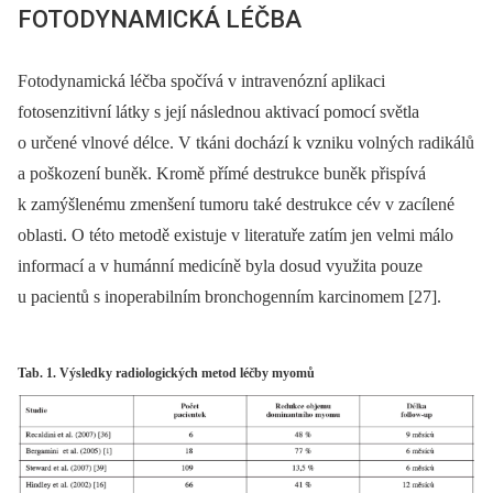
FOTODYNAMICKÁ LÉČBA
Fotodynamická léčba spočívá v intravenózní aplikaci
fotosenzitivní látky s její následnou aktivací pomocí světla
o určené vlnové délce. V tkáni dochází k vzniku volných radikálů
a poškození buněk. Kromě přímé destrukce buněk přispívá
k zamýšlenému zmenšení tumoru také destrukce cév v zacílené
oblasti. O této metodě existuje v literatuře zatím jen velmi málo
informací a v humánní medicíně byla dosud využita pouze
u pacientů s inoperabilním bronchogenním karcinomem [27].
Tab. 1. Výsledky radiologických metod léčby myomů