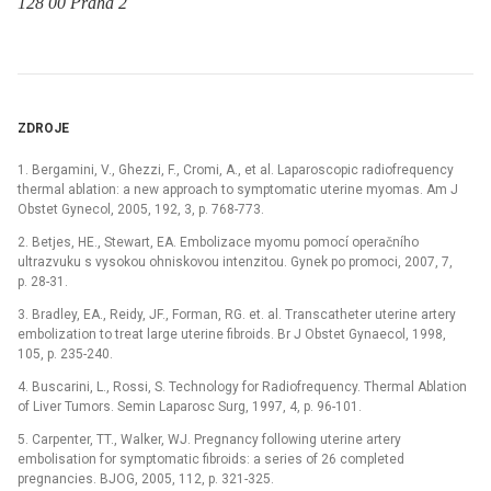
128 00 Praha 2
ZDROJE
1. Bergamini, V., Ghezzi, F., Cromi, A., et al. Laparoscopic radiofrequency
thermal ablation: a new approach to symptomatic uterine myomas. Am J
Obstet Gynecol, 2005, 192, 3, p. 768-773.
2. Betjes, HE., Stewart, EA. Embolizace myomu pomocí operačního
ultrazvuku s vysokou ohniskovou intenzitou. Gynek po promoci, 2007, 7,
p. 28-31.
3. Bradley, EA., Reidy, JF., Forman, RG. et. al. Transcatheter uterine artery
embolization to treat large uterine fibroids. Br J Obstet Gynaecol, 1998,
105, p. 235-240.
4. Buscarini, L., Rossi, S. Technology for Radiofrequency. Thermal Ablation
of Liver Tumors. Semin Laparosc Surg, 1997, 4, p. 96-101.
5. Carpenter, TT., Walker, WJ. Pregnancy following uterine artery
embolisation for symptomatic fibroids: a series of 26 completed
pregnancies. BJOG, 2005, 112, p. 321-325.