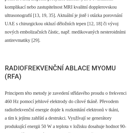
komplikací nebo zastupitelnost MRI kvalitní dopplerovskou
ultrasonografií [13, 19, 35]. Aktuální je jistě i otázka porovnání
UAE s chirurgickou okluzí děložních tepen [12, 18] či vývoj
nových embolizačních částic, např. medikovaných nesteroidními
antirevmatiky [29].
RADIOFREKVENČNÍ ABLACE MYOMU
(RFA)
Principem této metody je zavedení střídavého proudu o frekvenci
460 Hz pomocí jehlové elektrody do cílové tkáně. Převodem
radiofrekvenční energie dojde k rozkmitání elektronů v tkáni,
a tím k jejímu zahřátí a destrukci. Využívají se generátory
produkující energii 50 W a teplota v ložisku dosahuje hodnot 90-