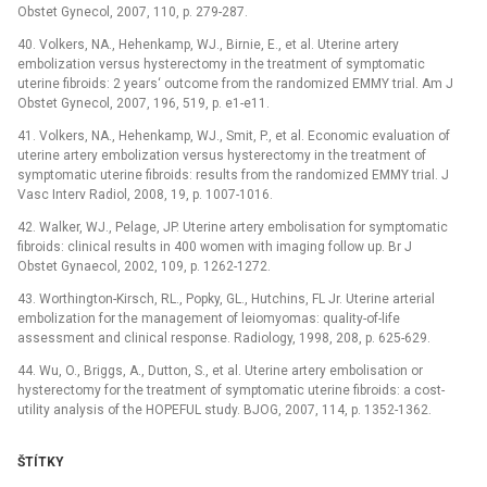
Obstet Gynecol, 2007, 110, p. 279-287.
40. Volkers, NA., Hehenkamp, WJ., Birnie, E., et al. Uterine artery
embolization versus hysterectomy in the treatment of symptomatic
uterine fibroids: 2 years‘ outcome from the randomized EMMY trial. Am J
Obstet Gynecol, 2007, 196, 519, p. e1-e11.
41. Volkers, NA., Hehenkamp, WJ., Smit, P., et al. Economic evaluation of
uterine artery embolization versus hysterectomy in the treatment of
symptomatic uterine fibroids: results from the randomized EMMY trial. J
Vasc Interv Radiol, 2008, 19, p. 1007-1016.
42. Walker, WJ., Pelage, JP. Uterine artery embolisation for symptomatic
fibroids: clinical results in 400 women with imaging follow up. Br J
Obstet Gynaecol, 2002, 109, p. 1262-1272.
43. Worthington-Kirsch, RL., Popky, GL., Hutchins, FL Jr. Uterine arterial
embolization for the management of leiomyomas: quality-of-life
assessment and clinical response. Radiology, 1998, 208, p. 625-629.
44. Wu, O., Briggs, A., Dutton, S., et al. Uterine artery embolisation or
hysterectomy for the treatment of symptomatic uterine fibroids: a cost-
utility analysis of the HOPEFUL study. BJOG, 2007, 114, p. 1352-1362.
ŠTÍTKY