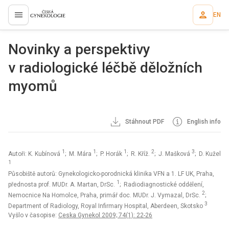
EN
proLékaře.cz
Novinky a perspektivy
v radiologické léčbě děložních
myomů
Stáhnout PDF
English info
1
1
1
2
3
Autoři: K. Kubínová
; M. Mára
; P. Horák
; R. Kříž.
; J. Mašková
; D. Kužel
1
Působiště autorů: Gynekologicko-porodnická klinika VFN a 1. LF UK, Praha,
1
přednosta prof. MUDr. A. Martan, DrSc.
; Radiodiagnostické oddělení,
2
Nemocnice Na Homolce, Praha, primář doc. MUDr. J. Vymazal, DrSc.
;
3
Department of Radiology, Royal Infirmary Hospital, Aberdeen, Skotsko
Vyšlo v časopise:
Ceska Gynekol 2009; 74(1): 22-26