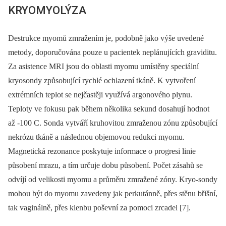
KRYOMYOLÝZA
Destrukce myomů zmražením je, podobně jako výše uvedené
metody, doporučována pouze u pacientek neplánujících graviditu.
Za asistence MRI jsou do oblasti myomu umístěny speciální
kryosondy způsobující rychlé ochlazení tkáně. K vytvoření
extrémních teplot se nejčastěji využívá argonového plynu.
Teploty ve fokusu pak během několika sekund dosahují hodnot
až -100 C. Sonda vytváří kruhovitou zmraženou zónu způsobující
nekrózu tkáně a následnou objemovou redukci myomu.
Magnetická rezonance poskytuje informace o progresi linie
působení mrazu, a tím určuje dobu působení. Počet zásahů se
odvíjí od velikosti myomu a průměru zmražené zóny. Kryo-sondy
mohou být do myomu zavedeny jak perkutánně, přes stěnu břišní,
tak vaginálně, přes klenbu poševní za pomoci zrcadel [7].