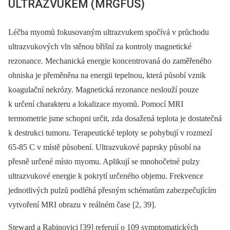
ULTRAZVUKEM (MRGFUS)
Léčba myomů fokusovaným ultrazvukem spočívá v průchodu
ultrazvukových vln stěnou břišní za kontroly magnetické
rezonance. Mechanická energie koncentrovaná do zaměřeného
ohniska je přeměněna na energii tepelnou, která působí vznik
koagulační nekrózy. Magnetická rezonance neslouží pouze
k určení charakteru a lokalizace myomů. Pomocí MRI
termometrie jsme schopni určit, zda dosažená teplota je dostatečná
k destrukci tumoru. Terapeutické teploty se pohybují v rozmezí
65-85 C v místě působení. Ultrazvukové paprsky působí na
přesně určené místo myomu. Aplikují se mnohočetné pulzy
ultrazvukové energie k pokrytí určeného objemu. Frekvence
jednotlivých pulzů podléhá přesným schématům zabezpečujícím
vytvoření MRI obrazu v reálném čase [2, 39].
Steward a Rabinovici [39] referují o 109 symptomatických