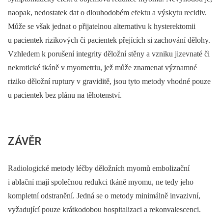
naopak, nedostatek dat o dlouhodobém efektu a výskytu recidiv.
Může se však jednat o přijatelnou alternativu k hysterektomii
u pacientek rizikových či pacientek přejících si zachování dělohy.
Vzhledem k porušení integrity děložní stěny a vzniku jizevnaté či
nekrotické tkáně v myometriu, jež může znamenat významné
riziko děložní ruptury v graviditě, jsou tyto metody vhodné pouze
u pacientek bez plánu na těhotenství.
ZÁVĚR
Radiologické metody léčby děložních myomů embolizační
i ablační mají společnou redukci tkáně myomu, ne tedy jeho
kompletní odstranění. Jedná se o metody minimálně invazivní,
vyžadující pouze krátkodobou hospitalizaci a rekonvalescenci.