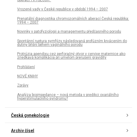
Vrozené vady v České republice v období 1994 – 2007
Prenatální diagnostika chromozomálních aberací Česká republika:
1994 – 2007
Novinky v patofyziologii a managementu předčasného porodu
Spontánní ruptura symfýzy následovaná profúzním krvácením do
dutiny břišní během vaginálního porodu
Protrúzia apendixu cez perforačný otvor v cervixe maternice ako
zriedkavá komplikácia pri umelom prerušení gravidity
Prohlášení
NOVÉ KNIHY
Zprávy
Analýza bioimpedance – nová metoda v predikci ovariálního
hyperstimulačního syndromu?
Česká gynekologie
Archiv čísel