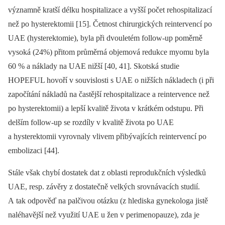
významně kratší délku hospitalizace a vyšší počet rehospitalizací
než po hysterektomii [15]. Četnost chirurgických reintervencí po
UAE (hysterektomie), byla při dvouletém follow-up poměrně
vysoká (24%) přitom průměrná objemová redukce myomu byla
60 % a náklady na UAE nižší [40, 41]. Skotská studie
HOPEFUL hovoří v souvislosti s UAE o nižších nákladech (i při
započítání nákladů na častější rehospitalizace a reintervence než
po hysterektomii) a lepší kvalitě života v krátkém odstupu. Při
delším follow-up se rozdíly v kvalitě života po UAE
a hysterektomii vyrovnaly vlivem přibývajících reintervencí po
embolizaci [44].
Stále však chybí dostatek dat z oblasti reprodukčních výsledků
UAE, resp. závěry z dostatečně velkých srovnávacích studií.
A tak odpověď na palčivou otázku (z hlediska gynekologa jistě
naléhavější než využití UAE u žen v perimenopauze), zda je