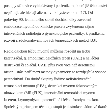
postupy stále více vyhledávány i pacientkami, které již těhotenství
neplánují, ale hledají alternativu k hysterektomii [17]. Od
poloviny 90. let minulého století dochází, díky zavedení
embolizace myomů do klinické praxe a zvýšenému zájmu
intervenčních radiologů o gynekologické pacientky, k prudkému
rozvoji a zdokonalování nových terapeutických metod [33].
Radiologickou léčbu myomů můžeme rozdělit na léčbu
katetrizační, tj. embolizaci děložních tepen (UAE) a na léčbu
destrukční či ablační. UAE, přes svou více než desetiletou
historii, stále patří mezi metody dynamicky se rozvíjející a vysoce
perspektivní. Do druhé skupiny řadíme radiofrekvenční
termoablaci myomu (RFA), destrukci myomu fokusovaným
ultrazvukem (MRgFUS), intersticiální termoablaci myomu
laserem, kryomyolýzu a potenciálně i léčbu fotodynamickou.
Společným principem těchto postupů je destrukce nádorové tkáně