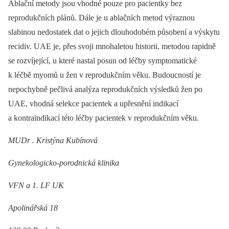
Ablační metody jsou vhodné pouze pro pacientky bez
reprodukčních plánů. Dále je u ablačních metod výraznou
slabinou nedostatek dat o jejich dlouhodobém působení a výskytu
recidiv. UAE je, přes svoji mnohaletou historii, metodou rapidně
se rozvíjející, u které nastal posun od léčby symptomatické
k léčbě myomů u žen v reprodukčním věku. Budoucností je
nepochybně pečlivá analýza reprodukčních výsledků žen po
UAE, vhodná selekce pacientek a upřesnění indikací
a kontraindikací této léčby pacientek v reprodukčním věku.
MUDr . Kristýna Kubínová
Gynekologicko-porodnická klinika
VFN a 1. LF UK
Apolinářská 18