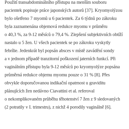
Použití transabdominálního přístupu na menším souboru
pacientek popisuje práce japonských autorů [37]. Kryomyolýzou
bylo ošetřeno 7 myomů u 6 pacientek. Za 6 týdnů po zákroku
byla zaznamenána objemová redukce myomu v průměru
o 40,3 %, za 9-12 měsíců o 79,4 %. Zlepšení subjektivních obtíží
nastalo u 5 žen. U všech pacientek se po zákroku vyskytly
febrílie. Jedenkrát byl popsán absces v místě zavádění sondy
a v jednom případě tranzitorní poškození jaterních funkcí. Při
vaginálním přístupu byla 9-12 měsíců po kryomyolýze popsána
průměrná redukce objemu myomu pouze o 31 % [8]. Přes
obvykle doporučovanou indikační opatrnost u graviditu
plánujících žen nedávno Ciavattini et al. referoval
o nekomplikovaném průběhu těhotenství 7 žen z 9 sledovaných
(2 potratily v I. trimestru), z nichž 4 porodily vaginálně [6].