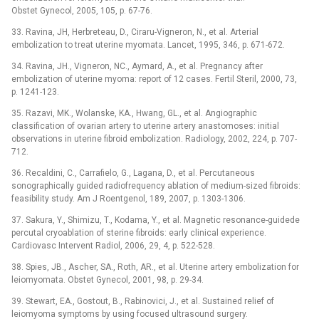
Obstet Gynecol, 2005, 105, p. 67-76.
33. Ravina, JH, Herbreteau, D., Ciraru-Vigneron, N., et al. Arterial
embolization to treat uterine myomata. Lancet, 1995, 346, p. 671-672.
34. Ravina, JH., Vigneron, NC., Aymard, A., et al. Pregnancy after
embolization of uterine myoma: report of 12 cases. Fertil Steril, 2000, 73,
p. 1241-123.
35. Razavi, MK., Wolanske, KA., Hwang, GL., et al. Angiographic
classification of ovarian artery to uterine artery anastomoses: initial
observations in uterine fibroid embolization. Radiology, 2002, 224, p. 707-
712.
36. Recaldini, C., Carrafielo, G., Lagana, D., et al. Percutaneous
sonographically guided radiofrequency ablation of medium-sized fibroids:
feasibility study. Am J Roentgenol, 189, 2007, p. 1303-1306.
37. Sakura, Y., Shimizu, T., Kodama, Y., et al. Magnetic resonance-guidede
percutal cryoablation of sterine fibroids: early clinical experience.
Cardiovasc Intervent Radiol, 2006, 29, 4, p. 522-528.
38. Spies, JB., Ascher, SA., Roth, AR., et al. Uterine artery embolization for
leiomyomata. Obstet Gynecol, 2001, 98, p. 29-34.
39. Stewart, EA., Gostout, B., Rabinovici, J., et al. Sustained relief of
leiomyoma symptoms by using focused ultrasound surgery.