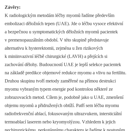
Závěry:
K radiologickým metodám léčby myomů řadíme především
embolizaci děložních tepen (UAE). Jde o léčbu vysoce efektivní
a bezpečnou u symptomatických děložních myomů pacientek
v premenopauzálním období. V této skupině představuje
alternativu k hysterektomii, zejména u žen rizikových
k miniinvazivní léčbě chirurgické (LAVH) a přejících si
zachování dělohy. Budoucností UAE je lepší selekce pacientek
na základě predikce objemové redukce myomu a vlivu na fertilitu.
Druhou skupinu tvoří metody zaměřené na přímou destrukci
myomu vybraným typem energie pod kontrolou některé ze
zobrazovacích metod. Cílem je, podobně jako u UAE, zmenšení
objemu myomů a přidružených obtíží. Patří sem léčba myomu
radiofrekvenční ablací, fokusovaným ultrazvukem, intersticiální
termoablací laserem nebo kryomyolýzou. Vzhledem k jejich
nechirurgickému, perkutánnímu charakteru je řadíme k postupům