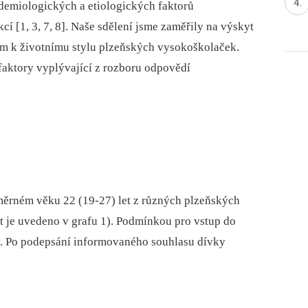
idemiologických a etiologických faktorů
í [1, 3, 7, 8]. Naše sdělení jsme zaměřily na výskyt
ím k životnímu stylu plzeňských vysokoškolaček.
faktory vyplývající z rozboru odpovědí
ůměrném věku 22 (19-27) let z různých plzeňských
it je uvedeno v grafu 1). Podmínkou pro vstup do
ly. Po podepsání informovaného souhlasu dívky