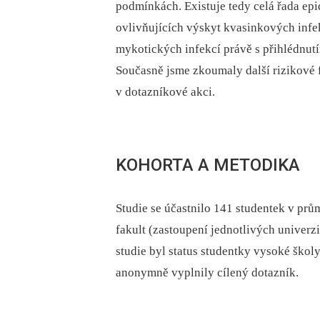
podmínkách. Existuje tedy celá řada ep
ovlivňujících výskyt kvasinkových infekc
mykotických infekcí právě s přihlédnut
Současně jsme zkoumaly další rizikové 
v dotazníkové akci.
KOHORTA A METODIKA
Studie se účastnilo 141 studentek v pr
fakult (zastoupení jednotlivých univerz
studie byl status studentky vysoké ško
anonymně vyplnily cílený dotazník.