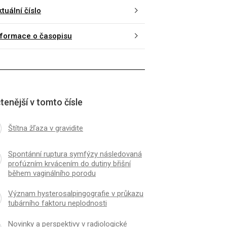
tuální číslo
nformace o časopisu
tenější v tomto čísle
Štítna žľaza v gravidite
Spontánní ruptura symfýzy následovaná
profúzním krvácením do dutiny břišní
během vaginálního porodu
Význam hysterosalpingografie v průkazu
tubárního faktoru neplodnosti
Novinky a perspektivy v radiologické