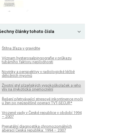
šechny články tohoto čísla
Štítna žľaza v gravidite
Význam hysterosalpingografie v průkazu
tubárního faktoru neplodnosti
Novinky a perspektivy v radiologické léčbě
děložních myomů
Životní styl plzeňských vysokoškolaček a jeho
vliv na mykotická onemocnění
Řešení přetrvávající stresové inkontinence moči
u žen po neúspěšné operaci TVT-SECUR*
Vrozené vady v České republice v období 1994
– 2007
Prenatální diagnostika chromozomálních
aberací Česká republika: 1994 – 2007