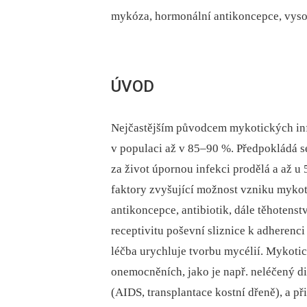
mykóza, hormonální antikoncepce, vyso
ÚVOD
Nejčastějším původcem mykotických in
v populaci až v 85–90 %. Předpokládá se
za život úpornou infekci prodělá a až u
faktory zvyšující možnost vzniku mykoti
antikoncepce, antibiotik, dále těhotenst
receptivitu poševní sliznice k adherenc
léčba urychluje tvorbu mycélií. Mykotic
onemocněních, jako je např. neléčený di
(AIDS, transplantace kostní dřeně), a př