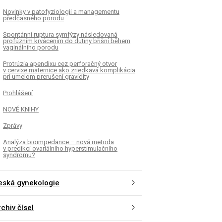
Novinky v patofyziologii a managementu
předčasného porodu
Spontánní ruptura symfýzy následovaná
profúzním krvácením do dutiny břišní během
vaginálního porodu
Protrúzia apendixu cez perforačný otvor
v cervixe maternice ako zriedkavá komplikácia
pri umelom prerušení gravidity
Prohlášení
NOVÉ KNIHY
Zprávy
Analýza bioimpedance – nová metoda
v predikci ovariálního hyperstimulačního
syndromu?
eská gynekologie
chiv čísel