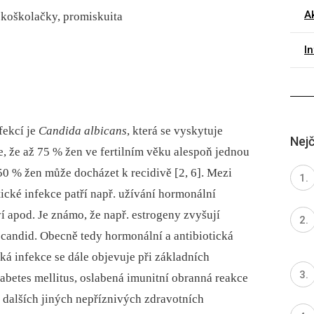
Ak
koškolačky, promiskuita
I
fekcí je
Candida albicans
, která se vyskytuje
Nejč
, že až 75 % žen ve fertilním věku alespoň jednou
 50 % žen může docházet k recidivě [2, 6]. Mezi
cké infekce patří např. užívání hormonální
ví apod. Je známo, že např. estrogeny zvyšují
i candid. Obecně tedy hormonální a antibiotická
ká infekce se dále objevuje při základních
abetes mellitus, oslabená imunitní obranná reakce
i dalších jiných nepříznivých zdravotních