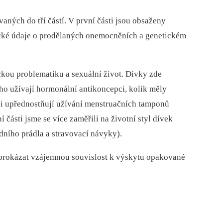
aných do tří částí. V první části jsou obsaženy
ické údaje o prodělaných onemocněních a genetickém
kou problematiku a sexuální život. Dívky zde
ho užívají hormonální antikoncepci, kolik měly
tli upřednostňují užívání menstruačních tamponů
 části jsme se více zaměřili na životní styl dívek
dního prádla a stravovací návyky).
i prokázat vzájemnou souvislost k výskytu opakované