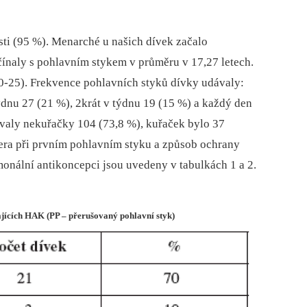
ti (95 %). Menarché u našich dívek začalo
čínaly s pohlavním stykem v průměru v 17,27 letech.
(0-25). Frekvence pohlavních styků dívky udávaly:
ýdnu 27 (21 %), 2krát v týdnu 19 (15 %) a každý den
valy nekuřačky 104 (73,8 %), kuřaček bylo 37
tnera při prvním pohlavním styku a způsob ochrany
onální antikoncepci jsou uvedeny v tabulkách 1 a 2.
ajících HAK (PP – přerušovaný pohlavní styk)