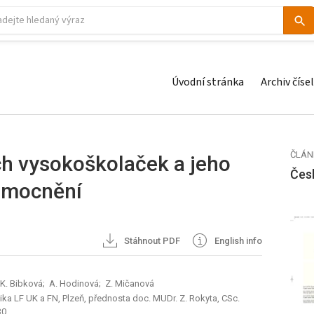
Úvodní stránka
Archiv čísel
ČLÁN
ých vysokoškolaček a jeho
Čes
nemocnění
Stáhnout PDF
English info
; K. Bibková; A. Hodinová; Z. Mičanová
ka LF UK a FN, Plzeň, přednosta doc. MUDr. Z. Rokyta, CSc.
30