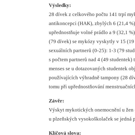
Výsledky:
28 dívek z celkového počtu 141 trpí my
antikoncepci (HAK), zbylých 6 (21,4 %
upřednostňuje volné prádlo a 9 (32,1 %)
(79 dívek) se mykózy vyskytly v 15 (19
sexuálních partnerů (0-25): 1-3 (79 stu
s počtem partnerů nad 4 (49 studentek) 
menses se u dotazovaných studentek obje
používajících výhradně tampony (28 dív
tomu při upřednostňování menstruačních
Závěr:
Výskyt mykotických onemocnění u žen 
u plzeňských vysokoškolaček se jedná 
Klíčová slova: