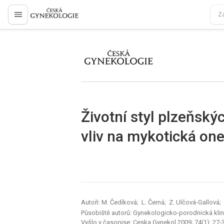
proLékaře.cz
proLékaře.cz
Životní styl plzeňsk
vliv na mykotická o
Autoři: M. Čedíková; L. Černá; Z. Ulčová-Gallová
Působiště autorů: Gynekologicko-porodnická klini
Vyšlo v časopise:
Ceska Gynekol 2009; 74(1): 27-