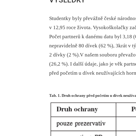
Studentky byly převážně české národnos
v 12,95 roce života. Vysokoškolačky za
Počet partnerů k danému datu byl 3,18 
nepravidelně 80 dívek (62 %), 3krát v t
2 dívky (2 %).V našem souboru převažo
(26,2 %). I další údaje, jako je věk par
před početím u dívek neužívajících horm
Tab. 1. Druh ochrany před početím u dívek neužív