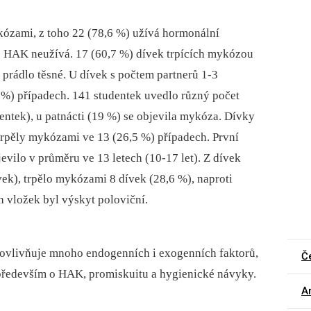
kózami, z toho 22 (78,6 %) užívá hormonální
) HAK neužívá. 17 (60,7 %) dívek trpících mykózou
 prádlo těsné. U dívek s počtem partnerů 1-3
 %) případech. 141 studentek uvedlo různý počet
dentek), u patnácti (19 %) se objevila mykóza. Dívky
trpěly mykózami ve 13 (26,5 %) případech. První
vilo v průměru ve 13 letech (10‑17 let). Z dívek
ek), trpělo mykózami 8 dívek (28,6 %), naproti
 vložek byl výskyt poloviční.
ovlivňuje mnoho endogenních i exogenních faktorů,
Č
především o HAK, promiskuitu a hygienické návyky.
Ar