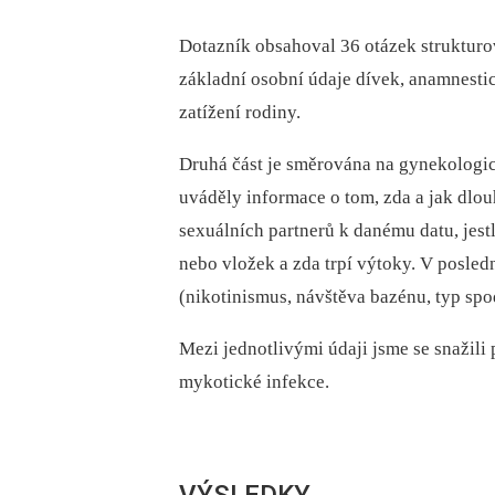
Dotazník obsahoval 36 otázek strukturov
základní osobní údaje dívek, anamnest
zatížení rodiny.
Druhá část je směrována na gynekologic
uváděly informace o tom, zda a jak dlou
sexuálních partnerů k danému datu, jes
nebo vložek a zda trpí výtoky. V poslední
(nikotinismus, návštěva bazénu, typ spo
Mezi jednotlivými údaji jsme se snažil
mykotické infekce.
VÝSLEDKY