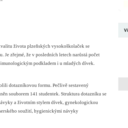
V
valitu života plzeňských vysokoškolaček se
Je zřejmé, že v posledních letech narůstá počet
 imunologickým podkladem i u mladých dívek.
olili dotazníkovou formu. Pečlivě sestavený
lněn souborem 141 studentek. Struktura dotazníku se
návyky a životním stylem dívek, gynekologickou
erského soužití, hygienickými návyky