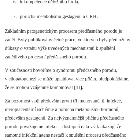
inkompetence děložního hrdla,
porucha metabolismu gestagenu a CRH.
Základním patogenetickým procesem předčasného porodu je
zánět. Byly publikovány četné práce, ve kterých byly předloženy
důkazy o vztahu výše uvedených mechanismů k spuštění
zánětlivého procesu / předčasného porodu.
V současnosti hovoříme o syndromu předčasného porodu,
v etiopatogenezi se může uplatňovat více příčin, předpokládáme,
že se mohou vzájemně kombinovat [41].
Za pozornost stojí především první tři jmenované, tj. infekce,
uteroplacentární ischémie a porucha metabolismu hormonů,
především gestagenů. Za nejvýznamnější příčinu předčasného
porodu považujeme infekci –⁠ dostupná data však ukazují, že
samotné infekční agens nestačí k spuštění procesu předčasného