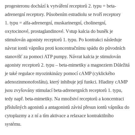
progesteronu dochází k vytváření receptorů 2. typu = beta-
adrenergní receptory. Působením estradiolu se tvoří receptory
1. typu = alfa-adrenergní, muskarinergní, cholinergní,
oxytocinové, prostaglandinové. Vstup kalcia do buněk je
stimulován agonisty receptorů 1. typu. Po kontrakci následuje
návrat iontů vápníku proti koncentračnímu spádu do původních
stanovišť za pomoci ATP pumpy. Návrat kalcia je stimulován
agonisty receptorů 2. typu –⁠ beta-mimetiky a magneziem Důležitá
je také regulace myozinkinázy pomocí cAMP (cyklického
adenozinmonofosfátu), který inhibuje její funkci. Hladiny cAMP
jsou zvyšovány stimulací beta-adrenergních receptorů 1. typu,
tedy např. beta-mimetiky. Na množství receptorů a koncentraci
příslušných agonistů a antagonistů závisí přesun iontů vápníku do
cytoplazmy a z ní a tím aktivace a relaxace kontraktilního
systému.