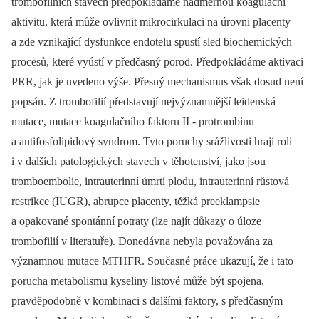
trombofilních stavech předpokládáme nadměrnou koagulační
aktivitu, která může ovlivnit mikrocirkulaci na úrovni placenty
a zde vznikající dysfunkce endotelu spustí sled biochemických
procesů, které vyústí v předčasný porod. Předpokládáme aktivaci
PRR, jak je uvedeno výše. Přesný mechanismus však dosud není
popsán. Z trombofilií představují nejvýznamnější leidenská
mutace, mutace koagulačního faktoru II -⁠ protrombinu
a antifosfolipidový syndrom. Tyto poruchy srážlivosti hrají roli
i v dalších patologických stavech v těhotenství, jako jsou
tromboembolie, intrauterinní úmrtí plodu, intrauterinní růstová
restrikce (IUGR), abrupce placenty, těžká preeklampsie
a opakované spontánní potraty (lze najít důkazy o úloze
trombofilií v literatuře). Donedávna nebyla považována za
významnou mutace MTHFR. Současné práce ukazují, že i tato
porucha metabolismu kyseliny listové může být spojena,
pravděpodobně v kombinaci s dalšími faktory, s předčasným