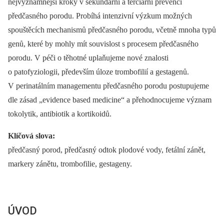
nejvýznamnější kroky v sekundární a terciární prevenci
předčasného porodu. Probíhá intenzivní výzkum možných
spouštěcích mechanismů předčasného porodu, včetně mnoha typů
genů, které by mohly mít souvislost s procesem předčasného
porodu. V péči o těhotné uplaňujeme nové znalosti
o patofyziologii, především úloze trombofilií a gestagenů.
V perinatálním managementu předčasného porodu postupujeme
dle zásad „evidence based medicine“ a přehodnocujeme význam
tokolytik, antibiotik a kortikoidů.
Klíčová slova:
předčasný porod, předčasný odtok plodové vody, fetální zánět,
markery zánětu, trombofilie, gestageny.
ÚVOD