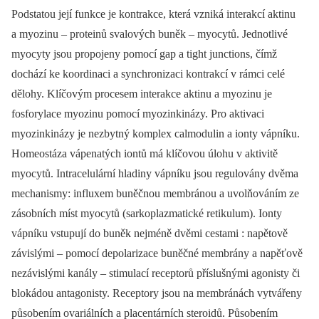
Podstatou její funkce je kontrakce, která vzniká interakcí aktinu
a myozinu –⁠ proteinů svalových buněk –⁠ myocytů. Jednotlivé
myocyty jsou propojeny pomocí gap a tight junctions, čímž
dochází ke koordinaci a synchronizaci kontrakcí v rámci celé
dělohy. Klíčovým procesem interakce aktinu a myozinu je
fosforylace myozinu pomocí myozinkinázy. Pro aktivaci
myozinkinázy je nezbytný komplex calmodulin a ionty vápníku.
Homeostáza vápenatých iontů má klíčovou úlohu v aktivitě
myocytů. Intracelulární hladiny vápníku jsou regulovány dvěma
mechanismy: influxem buněčnou membránou a uvolňováním ze
zásobních míst myocytů (sarkoplazmatické retikulum). Ionty
vápníku vstupují do buněk nejméně dvěmi cestami : napětově
závislými –⁠ pomocí depolarizace buněčné membrány a napěťově
nezávislými kanály –⁠ stimulací receptorů příslušnými agonisty či
blokádou antagonisty. Receptory jsou na membránách vytvářeny
působením ovariálních a placentárních steroidů. Působením