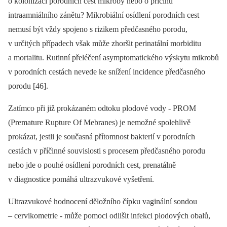
o kolonizaci porodních cest mikroby nebo o příčinu
intraamniálního zánětu? Mikrobiální osídlení porodních cest
nemusí být vždy spojeno s rizikem předčasného porodu,
v určitých případech však může zhoršit perinatální morbiditu
a mortalitu. Rutinní přeléčení asymptomatického výskytu mikrobů
v porodních cestách nevede ke snížení incidence předčasného
porodu [46].
Zatímco při již prokázaném odtoku plodové vody -⁠ PROM
(Premature Rupture Of Mebranes) je nemožné spolehlivě
prokázat, jestli je současná přítomnost bakterií v porodních
cestách v příčinné souvislosti s procesem předčasného porodu
nebo jde o pouhé osídlení porodních cest, prenatálně
v diagnostice pomáhá ultrazvukové vyšetření.
Ultrazvukové hodnocení děložního čípku vaginální sondou
–⁠ cervikometrie -⁠ může pomoci odlišit infekci plodových obalů,