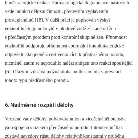
buněk alergické reakce. Farmakologická degranulace mastocytů
vede indukci děložní činnosti, především vyplavením
prostaglandinů [18]. V další práci je popisován výskyt
eozinofilních granulocytů v plodové vodě získané od žen
s předčasným porodem proti kontrolní skupině žen. Přítomnost
eozinofilů podporuje přítomnost abormální imunitní/alergické
odpovědi jako jedné z cest vedoucích k předčasnému porodu,
nicméně, zatím se nepodařilo nalézt antigen tuto reakci spouštějící
[6]. Otázkou zůstává možná úloha antihistaminik v prevenci
tohoto typu předčasného porodu.
6. Nadměrné rozpětí dělohy
Vrozené vady dělohy, polyhydramnion a vícečetná těhotenství
jsou spojena s rizikem předčasného porodu. Intrauterinní tlak
zůstává navzdory růstu dělohy relativně konstantní v průběhu