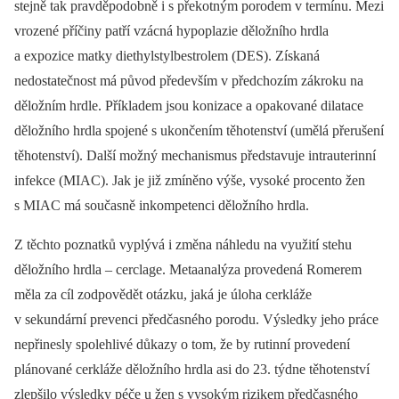
stejně tak pravděpodobně i s překotným porodem v termínu. Mezi
vrozené příčiny patří vzácná hypoplazie děložního hrdla
a expozice matky diethylstylbestrolem (DES). Získaná
nedostatečnost má původ především v předchozím zákroku na
děložním hrdle. Příkladem jsou konizace a opakované dilatace
děložního hrdla spojené s ukončením těhotenství (umělá přerušení
těhotenství). Další možný mechanismus představuje intrauterinní
infekce (MIAC). Jak je již zmíněno výše, vysoké procento žen
s MIAC má současně inkompetenci děložního hrdla.
Z těchto poznatků vyplývá i změna náhledu na využití stehu
děložního hrdla –⁠ cerclage. Metaanalýza provedená Romerem
měla za cíl zodpovědět otázku, jaká je úloha cerkláže
v sekundární prevenci předčasného porodu. Výsledky jeho práce
nepřinesly spolehlivé důkazy o tom, že by rutinní provedení
plánované cerkláže děložního hrdla asi do 23. týdne těhotenství
zlepšilo výsledky péče u žen s vysokým rizikem předčasného