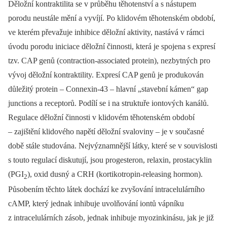
Děložní kontraktilita se v průběhu těhotenství a s nástupem
porodu neustále mění a vyvíjí. Po klidovém těhotenském období,
ve kterém převažuje inhibice děložní aktivity, nastává v rámci
úvodu porodu iniciace děložní činnosti, která je spojena s expresí
tzv. CAP genů (contraction-associated protein), nezbytných pro
vývoj děložní kontraktility. Expresí CAP genů je produkován
důležitý protein –⁠ Connexin-43 –⁠ hlavní „stavební kámen“ gap
junctions a receptorů. Podílí se i na struktuře iontových kanálů.
Regulace děložní činnosti v klidovém těhotenském období
–⁠ zajištění klidového napětí děložní svaloviny –⁠ je v současné
době stále studována. Nejvýznamnější látky, které se v souvislosti
s touto regulací diskutují, jsou progesteron, relaxin, prostacyklin
(PGI
), oxid dusný a CRH (kortikotropin-releasing hormon).
2
Působením těchto látek dochází ke zvyšování intracelulárního
cAMP, který jednak inhibuje uvolňování iontů vápníku
z intracelulárních zásob, jednak inhibuje myozinkinásu, jak je již