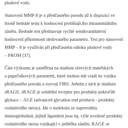
plodové vody.
Stanovení MMP-8 je u předčasného porodu již k dispozici ve
formě bedside testu k hodnocení probíhajícího intraamniálního
zánětu. Bedside test představuje rychlé semikvantitativní
hodnocení přítomnosti sledovaného parametru. Test pro stanovení
MMP –⁠ 8 je využíván při předčasném odtoku plodové vody
–⁠ PROM [37].
Část výzkumu je zaměřena na studium sérových mateřských
a pupečníkových parametrů, které mohou mít vztah ke vzniku
předčasného porodu a rozvoji FIRS. Jedním z nich je studium
sRAGE. sRAGE je solubilní receptor pro produkty pokročilé
glykace –⁠ AGE (advanced glycation end products -⁠ produkty
oxidativního stresu). Jde o molekulu ze superrodiny
imunoglobulinů, jejímž ligandem jsou mj. výše uvedené produkty
oxidativního stresu vznikající v průběhu zánětu. RAGE se