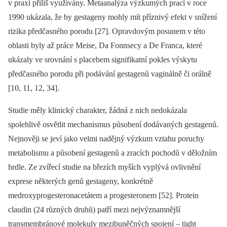
v praxi příliš využívány. Metaanalýza výzkumých prací v roce
1990 ukázala, že by gestageny mohly mít příznivý efekt v snížení
rizika předčasného porodu [27]. Opravdovým posunem v této
oblasti byly až práce Meise, Da Fonnsecy a De Franca, které
ukázaly ve srovnání s placebem signifikatní pokles výskytu
předčasného porodu při podávání gestagenů vaginálně či orálně
[10, 11, 12, 34].
Studie měly klinický charakter, žádná z nich nedokázala
spolehlivě osvětlit mechanismus působení dodávaných gestagenů.
Nejnověji se jeví jako velmi nadějný výzkum vztahu poruchy
metabolismu a působení gestagenů a zracích pochodů v děložním
hrdle. Ze zvířecí studie na březích myších vyplývá ovlivnění
exprese některých genů gestageny, konkrétně
medroxyprogesteronacetátem a progesteronem [52]. Protein
claudin (24 různých druhů) patří mezi nejvýznamnější
transmembránové molekuly mezibuněčných spojení –⁠ tight