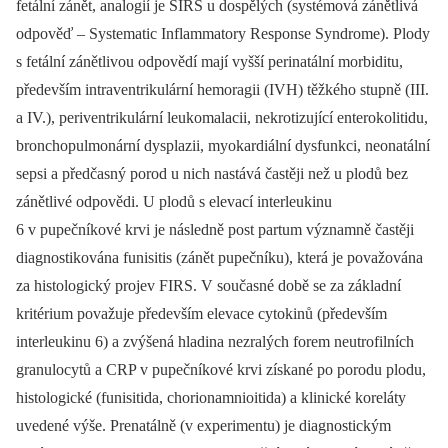
fetální zánět, analogií je SIRS u dospělých (systémová zánětlivá
odpověď –⁠ Systematic Inflammatory Response Syndrome). Plody
s fetální zánětlivou odpovědí mají vyšší perinatální morbiditu,
především intraventrikulární hemoragii (IVH) těžkého stupně (III.
a IV.), periventrikulární leukomalacii, nekrotizující enterokolitidu,
bronchopulmonární dysplazii, myokardiální dysfunkci, neonatální
sepsi a předčasný porod u nich nastává častěji než u plodů bez
zánětlivé odpovědi. U plodů s elevací interleukinu
6 v pupečníkové krvi je následně post partum významně častěji
diagnostikována funisitis (zánět pupečníku), která je považována
za histologický projev FIRS. V současné době se za základní
kritérium považuje především elevace cytokinů (především
interleukinu 6) a zvýšená hladina nezralých forem neutrofilních
granulocytů a CRP v pupečníkové krvi získané po porodu plodu,
histologické (funisitida, chorionamnioitida) a klinické koreláty
uvedené výše. Prenatálně (v experimentu) je diagnostickým