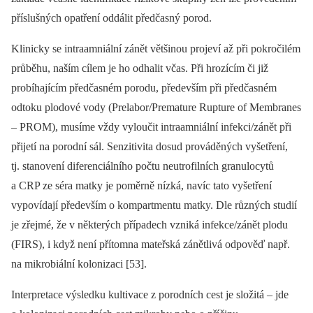
příslušných opatření oddálit předčasný porod.
Klinicky se intraamniální zánět většinou projeví až při pokročilém
průběhu, naším cílem je ho odhalit včas. Při hrozícím či již
probíhajícím předčasném porodu, především při předčasném
odtoku plodové vody (Prelabor/Premature Rupture of Membranes
–⁠ PROM), musíme vždy vyloučit intraamniální infekci/zánět při
přijetí na porodní sál. Senzitivita dosud prováděných vyšetření,
tj. stanovení diferenciálního počtu neutrofilních granulocytů
a CRP ze séra matky je poměrně nízká, navíc tato vyšetření
vypovídají především o kompartmentu matky. Dle různých studií
je zřejmé, že v některých případech vzniká infekce/zánět plodu
(FIRS), i když není přítomna mateřská zánětlivá odpověď např.
na mikrobiální kolonizaci [53].
Interpretace výsledku kultivace z porodních cest je složitá –⁠ jde