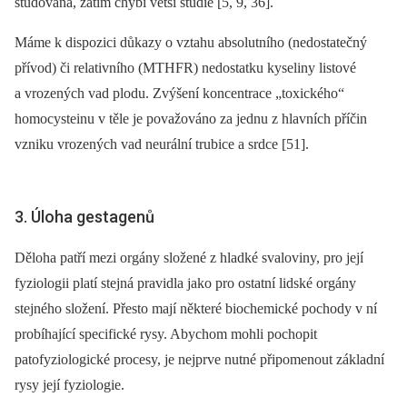
studována, zatím chybí větší studie [5, 9, 36].
Máme k dispozici důkazy o vztahu absolutního (nedostatečný
přívod) či relativního (MTHFR) nedostatku kyseliny listové
a vrozených vad plodu. Zvýšení koncentrace „toxického“
homocysteinu v těle je považováno za jednu z hlavních příčin
vzniku vrozených vad neurální trubice a srdce [51].
3. Úloha gestagenů
Děloha patří mezi orgány složené z hladké svaloviny, pro její
fyziologii platí stejná pravidla jako pro ostatní lidské orgány
stejného složení. Přesto mají některé biochemické pochody v ní
probíhající specifické rysy. Abychom mohli pochopit
patofyziologické procesy, je nejprve nutné připomenout základní
rysy její fyziologie.