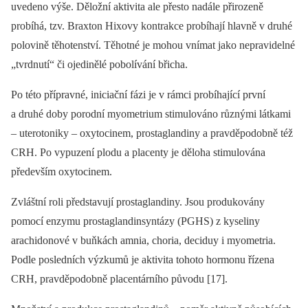
uvedeno výše. Děložní aktivita ale přesto nadále přirozeně
probíhá, tzv. Braxton Hixovy kontrakce probíhají hlavně v druhé
polovině těhotenství. Těhotné je mohou vnímat jako nepravidelné
„tvrdnutí“ či ojedinělé pobolívání břicha.
Po této přípravné, iniciační fázi je v rámci probíhající první
a druhé doby porodní myometrium stimulováno různými látkami
–⁠ uterotoniky –⁠ oxytocinem, prostaglandiny a pravděpodobně též
CRH. Po vypuzení plodu a placenty je děloha stimulována
především oxytocinem.
Zvláštní roli představují prostaglandiny. Jsou produkovány
pomocí enzymu prostaglandinsyntázy (PGHS) z kyseliny
arachidonové v buňkách amnia, choria, deciduy i myometria.
Podle posledních výzkumů je aktivita tohoto hormonu řízena
CRH, pravděpodobně placentárního původu [17].