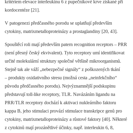
kritériem elevace interleukinu 6 z pupečníkové krve získané při
kordocentéze [21].
V patogenezi předčasného porodu se uplatňují především
cytokiny, matrixmetalloproteinázy a prostaglandiny [20, 43].
Spouštěcí roli mají především patern recognition receptors –⁠ PRR
(není přesný český ekvivalent). Tyto receptory umí identifikovat
určité molekulární struktury společné většině mikroorganismů.
Stejně tak ale váží „nebezpečné signály“ z poškozených tkání
–⁠ produkty oxidativního stresu (možná cesta „neinfekčního“
původu předčasného porodu). Nejvýznamnější podskupinu
představují toll-like receptory, TLR. Navázáním ligandu na
PRR/TLR receptory dochází k aktivaci nukleárního faktoru
kappa B, jeho stimulaci provází stimulace transkripce genů pro
cytokiny, matrixmetalloproteinázy a růstové faktory [40]. Některé
z cytokinů mají prozánětlivé účinky, např. interleukin 6, 8,