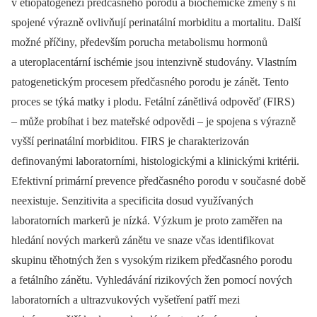
v etiopatogenezi předčasného porodu a biochemické změny s ní
spojené výrazně ovlivňují perinatální morbiditu a mortalitu. Další
možné příčiny, především porucha metabolismu hormonů
a uteroplacentární ischémie jsou intenzivně studovány. Vlastním
patogenetickým procesem předčasného porodu je zánět. Tento
proces se týká matky i plodu. Fetální zánětlivá odpověď (FIRS)
–⁠ může probíhat i bez mateřské odpovědi –⁠ je spojena s výrazně
vyšší perinatální morbiditou. FIRS je charakterizován
definovanými laboratorními, histologickými a klinickými kritérii.
Efektivní primární prevence předčasného porodu v současné době
neexistuje. Senzitivita a specificita dosud využívaných
laboratorních markerů je nízká. Výzkum je proto zaměřen na
hledání nových markerů zánětu ve snaze včas identifikovat
skupinu těhotných žen s vysokým rizikem předčasného porodu
a fetálního zánětu. Vyhledávání rizikových žen pomocí nových
laboratorních a ultrazvukových vyšetření patří mezi