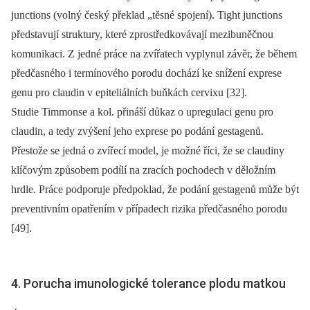
junctions (volný český překlad „těsné spojení). Tight junctions
představují struktury, které zprostředkovávají mezibuněčnou
komunikaci. Z jedné práce na zvířatech vyplynul závěr, že během
předčasného i termínového porodu dochází ke snížení exprese
genu pro claudin v epiteliálních buňkách cervixu [32].
Studie Timmonse a kol. přináší důkaz o upregulaci genu pro
claudin, a tedy zvýšení jeho exprese po podání gestagenů.
Přestože se jedná o zvířecí model, je možné říci, že se claudiny
klíčovým způsobem podílí na zracích pochodech v děložním
hrdle. Práce podporuje předpoklad, že podání gestagenů může být
preventivním opatřením v případech rizika předčasného porodu
[49].
4. Porucha imunologické tolerance plodu matkou