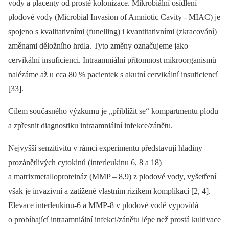
vody a placenty od prosté kolonizace. Mikrobiální osídlení
plodové vody (Microbial Invasion of Amniotic Cavity -⁠ MIAC) je
spojeno s kvalitativními (funelling) i kvantitativními (zkracování)
změnami děložního hrdla. Tyto změny označujeme jako
cervikální insuficienci. Intraamniální přítomnost mikroorganismů
nalézáme až u cca 80 % pacientek s akutní cervikální insuficiencí
[33].
Cílem současného výzkumu je „přiblížit se“ kompartmentu plodu
a zpřesnit diagnostiku intraamniální infekce/zánětu.
Nejvyšší senzitivitu v rámci experimentu představují hladiny
prozánětlivých cytokinů (interleukinu 6, 8 a 18)
a matrixmetalloproteináz (MMP –⁠ 8,9) z plodové vody, vyšetření
však je invazivní a zatížené vlastním rizikem komplikací [2, 4].
Elevace interleukinu-6 a MMP-8 v plodové vodě vypovídá
o probíhající intraamniální infekci/zánětu lépe než prostá kultivace