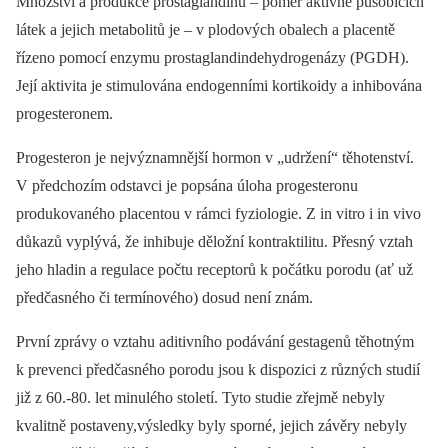
Množství a produkce prostaglandinů –⁠ poměr aktivně působících
látek a jejich metabolitů je –⁠ v plodových obalech a placentě
řízeno pomocí enzymu prostaglandindehydrogenázy (PGDH).
Její aktivita je stimulována endogenními kortikoidy a inhibována
progesteronem.
Progesteron je nejvýznamnější hormon v „udržení“ těhotenství.
V předchozím odstavci je popsána úloha progesteronu
produkovaného placentou v rámci fyziologie. Z in vitro i in vivo
důkazů vyplývá, že inhibuje děložní kontraktilitu. Přesný vztah
jeho hladin a regulace počtu receptorů k počátku porodu (ať už
předčasného či termínového) dosud není znám.
První zprávy o vztahu aditivního podávání gestagenů těhotným
k prevenci předčasného porodu jsou k dispozici z různých studií
již z 60.-80. let minulého století. Tyto studie zřejmě nebyly
kvalitně postaveny,výsledky byly sporné, jejich závěry nebyly