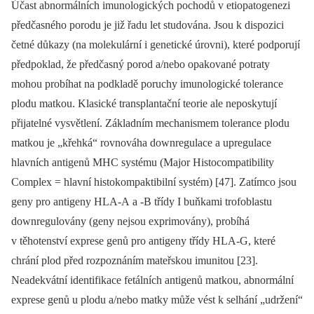
Účast abnormálních imunologických pochodů v etiopatogenezi
předčasného porodu je již řadu let studována. Jsou k dispozici
četné důkazy (na molekulární i genetické úrovni), které podporují
předpoklad, že předčasný porod a/nebo opakované potraty
mohou probíhat na podkladě poruchy imunologické tolerance
plodu matkou. Klasické transplantační teorie ale neposkytují
přijatelné vysvětlení. Základním mechanismem tolerance plodu
matkou je „křehká“ rovnováha downregulace a upregulace
hlavních antigenů MHC systému (Major Histocompatibility
Complex = hlavní histokompaktibilní systém) [47]. Zatímco jsou
geny pro antigeny HLA-A a -B třídy I buňkami trofoblastu
downregulovány (geny nejsou exprimovány), probíhá
v těhotenství exprese genů pro antigeny třídy HLA-G, které
chrání plod před rozpoznáním mateřskou imunitou [23].
Neadekvátní identifikace fetálních antigenů matkou, abnormální
exprese genů u plodu a/nebo matky může vést k selhání „udržení“