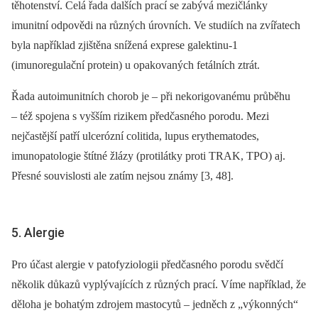
těhotenství. Celá řada dalších prací se zabývá mezičlánky
imunitní odpovědi na různých úrovních. Ve studiích na zvířatech
byla například zjištěna snížená exprese galektinu-1
(imunoregulační protein) u opakovaných fetálních ztrát.
Řada autoimunitních chorob je –⁠ při nekorigovanému průběhu
–⁠ též spojena s vyšším rizikem předčasného porodu. Mezi
nejčastější patří ulcerózní colitida, lupus erythematodes,
imunopatologie štítné žlázy (protilátky proti TRAK, TPO) aj.
Přesné souvislosti ale zatím nejsou známy [3, 48].
5. Alergie
Pro účast alergie v patofyziologii předčasného porodu svědčí
několik důkazů vyplývajících z různých prací. Víme například, že
děloha je bohatým zdrojem mastocytů –⁠ jedněch z „výkonných“