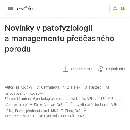
EN
proLékaře.cz
Novinky v patofyziologii
a managementu předčasného
porodu
Stáhnout PDF
English info
1
1,2
1
1
Autoři: M. Koucký
; A. Germanová
; Z. Hájek
; A. Pařízek
; M.
2
1
Kalousová
; P. Kopecký
Působiště autorů: Gynekologicko-porodnická klinika VFN a 1. LF UK, Praha,
1
přednosta prof. MUDr. A. Martan, DrSc.
; Ústav klinické biochemie VFN a 1.
2
LF UK, Praha, přednosta prof. MUDr. T. Zima, DrSc.
Vyšlo v časopise:
Ceska Gynekol 2009; 74(1): 54-63