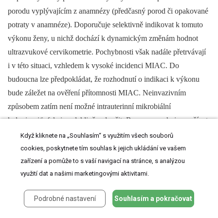
porodu vyplývajícím z anamnézy (předčasný porod či opakované
potraty v anamnéze). Doporučuje selektivně indikovat k tomuto
výkonu ženy, u nichž dochází k dynamickým změnám hodnot
ultrazvukové cervikometrie. Pochybnosti však nadále přetrvávají
i v této situaci, vzhledem k vysoké incidenci MIAC. Do
budoucna lze předpokládat, že rozhodnutí o indikaci k výkonu
bude záležet na ověření přítomnosti MIAC. Neinvazivním
způsobem zatím není možné intrauterinní mikrobiální
kolonizaci/infekci spolehlivě vyloučit. Romero navrhuje využívat
hodnocení hladiny interleukinu 8 v cervikálním hlenu
Když kliknete na „Souhlasím“ s využitím všech souborů
v kombinaci s ultrazvukovou cervikometrií. Při nízkých hladinách
cookies, poskytnete tím souhlas k jejich ukládání ve vašem
interleukinu 8, a tedy nízkém riziku intrauterinní infekce lze
zařízení a pomůže to s vaší navigací na stránce, s analýzou
využití dat a našimi marketingovými aktivitami.
ženám při zkracování čípku cerclage nabídnout. Další neinvazivní
alternativu řešení přináší podávání gestagenů vaginálně, zmíněné
Podrobné nastavení
Souhlasím a pokračovat
výše [39].