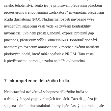
celého těhotenství. Tento jev je připisován především působení
progesteronu s endogenními „relaxátory“ myometria, především
oxidu dusnatému (NO). Nadměrné rozpětí navozené výše
uvedenými situacemi však vede ke zvýšení kontraktility
myometria, uvolnění prostaglandinů, expresi proteinů gap
junctions, především výše Connexinu-43. Podobně dochází
nadměrným rozpětím amniochoria k mechanickému narušení
plodových obalů, které může vyústit v PROM. Tato cesta
k předčasnému porodu je zatím nejhůře ovlivnitelná.
7. Inkompetence děložního hrdla
Nedostatečná uzávěrová schopnost děložního hrdla se
u těhotných vyskytuje v různých formách. Tato diagnóza je
spojena s druhotrimestrálními aborty i předčasným porodem, ale