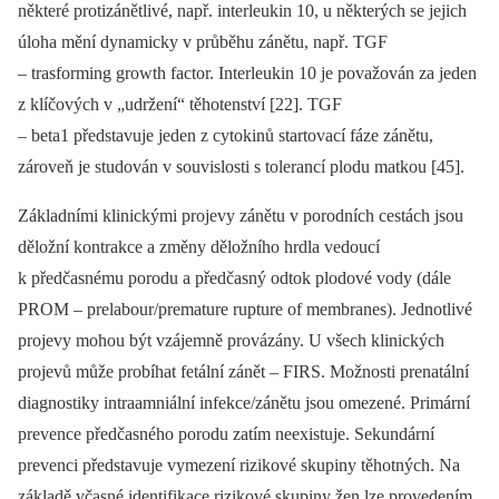
některé protizánětlivé, např. interleukin 10, u některých se jejich
úloha mění dynamicky v průběhu zánětu, např. TGF
–⁠ trasforming growth factor. Interleukin 10 je považován za jeden
z klíčových v „udržení“ těhotenství [22]. TGF
–⁠ beta1 představuje jeden z cytokinů startovací fáze zánětu,
zároveň je studován v souvislosti s tolerancí plodu matkou [45].
Základními klinickými projevy zánětu v porodních cestách jsou
děložní kontrakce a změny děložního hrdla vedoucí
k předčasnému porodu a předčasný odtok plodové vody (dále
PROM –⁠ prelabour/premature rupture of membranes). Jednotlivé
projevy mohou být vzájemně provázány. U všech klinických
projevů může probíhat fetální zánět –⁠ FIRS. Možnosti prenatální
diagnostiky intraamniální infekce/zánětu jsou omezené. Primární
prevence předčasného porodu zatím neexistuje. Sekundární
prevenci představuje vymezení rizikové skupiny těhotných. Na
základě včasné identifikace rizikové skupiny žen lze provedením