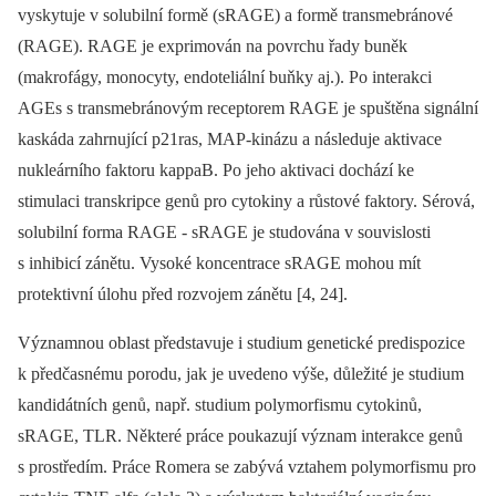
vyskytuje v solubilní formě (sRAGE) a formě transmebránové
(RAGE). RAGE je exprimován na povrchu řady buněk
(makrofágy, monocyty, endoteliální buňky aj.). Po interakci
AGEs s transmebránovým receptorem RAGE je spuštěna signální
kaskáda zahrnující p21ras, MAP-kinázu a následuje aktivace
nukleárního faktoru kappaB. Po jeho aktivaci dochází ke
stimulaci transkripce genů pro cytokiny a růstové faktory. Sérová,
solubilní forma RAGE -⁠ sRAGE je studována v souvislosti
s inhibicí zánětu. Vysoké koncentrace sRAGE mohou mít
protektivní úlohu před rozvojem zánětu [4, 24].
Významnou oblast představuje i studium genetické predispozice
k předčasnému porodu, jak je uvedeno výše, důležité je studium
kandidátních genů, např. studium polymorfismu cytokinů,
sRAGE, TLR. Některé práce poukazují význam interakce genů
s prostředím. Práce Romera se zabývá vztahem polymorfismu pro