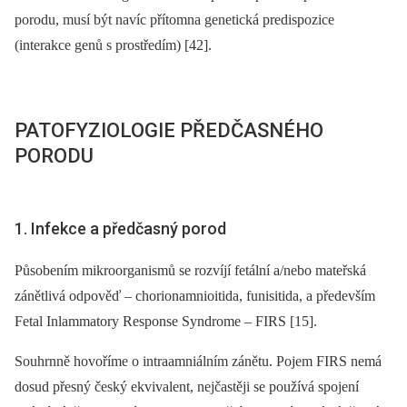
porodu, musí být navíc přítomna genetická predispozice
(interakce genů s prostředím) [42].
PATOFYZIOLOGIE PŘEDČASNÉHO
PORODU
1. Infekce a předčasný porod
Působením mikroorganismů se rozvíjí fetální a/nebo mateřská
zánětlivá odpověď –⁠ chorionamnioitida, funisitida, a především
Fetal Inlammatory Response Syndrome –⁠ FIRS [15].
Souhrnně hovoříme o intraamniálním zánětu. Pojem FIRS nemá
dosud přesný český ekvivalent, nejčastěji se používá spojení