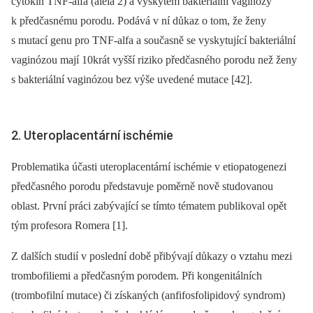
cytokin TNF-alfa (alela 2) a výskytem bakteriální vaginózy
k předčasnému porodu. Podává v ní důkaz o tom, že ženy
s mutací genu pro TNF-alfa a současně se vyskytující bakteriální
vaginózou mají 10krát vyšší riziko předčasného porodu než ženy
s bakteriální vaginózou bez výše uvedené mutace [42].
2. Uteroplacentární ischémie
Problematika účasti uteroplacentární ischémie v etiopatogenezi
předčasného porodu představuje poměrně nově studovanou
oblast. První práci zabývající se tímto tématem publikoval opět
tým profesora Romera [1].
Z dalších studií v poslední době přibývají důkazy o vztahu mezi
trombofiliemi a předčasným porodem. Při kongenitálních
(trombofilní mutace) či získaných (anfifosfolipidový syndrom)