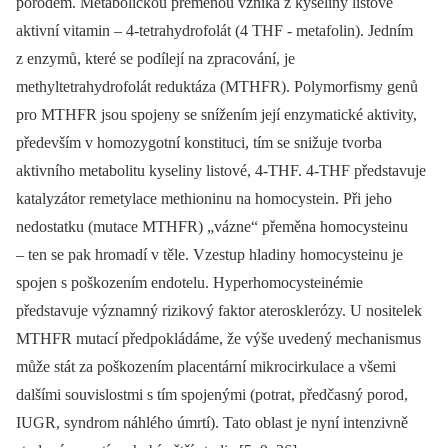
porodem. Metabolickou přeměnou vzniká z kyseliny listové
aktivní vitamin –⁠ 4-tetrahydrofolát (4 THF -⁠ metafolin). Jedním
z enzymů, které se podílejí na zpracování, je
methyltetrahydrofolát reduktáza (MTHFR). Polymorfismy genů
pro MTHFR jsou spojeny se snížením její enzymatické aktivity,
především v homozygotní konstituci, tím se snižuje tvorba
aktivního metabolitu kyseliny listové, 4-THF. 4-THF představuje
katalyzátor remetylace methioninu na homocystein. Při jeho
nedostatku (mutace MTHFR) „vázne“ přeměna homocysteinu
–⁠ ten se pak hromadí v těle. Vzestup hladiny homocysteinu je
spojen s poškozením endotelu. Hyperhomocysteinémie
představuje významný rizikový faktor aterosklerózy. U nositelek
MTHFR mutací předpokládáme, že výše uvedený mechanismus
může stát za poškozením placentární mikrocirkulace a všemi
dalšími souvislostmi s tím spojenými (potrat, předčasný porod,
IUGR, syndrom náhlého úmrtí). Tato oblast je nyní intenzivně