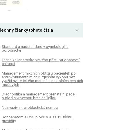
šechny články tohoto čísla
Standard a nadstandard v gynekologii a
porodnictví
Technika laparoskopického přístupu v pánevní
chirurgii
Management mikčních obtíží u pacientek po
antiinkontinentním chirurgickém výkonu bez
využití syntetického materiálu na dolních cestách
močových
Diagnostika a management prenatální péče
o plod s vrozenou brániční kýlou
Neinvazivní trofoblastická nemoc
Sonoanatomie CNS plodu v 8. až 12. týdnu
gravidity