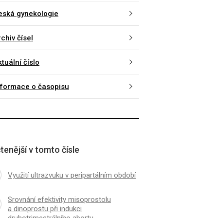
eská gynekologie
chiv čísel
tuální číslo
nformace o časopisu
tenější v tomto čísle
Využití ultrazvuku v peripartálním období
Srovnání efektivity misoprostolu
a dinoprostu při indukci