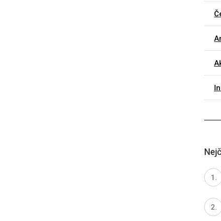
Č
Ar
Ak
I
Nejč