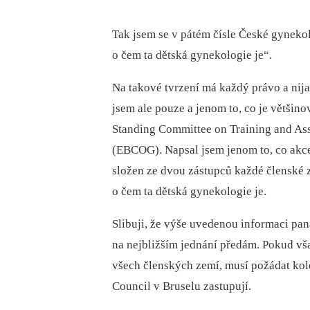
Tak jsem se v pátém čísle České gynekol
o čem ta dětská gynekologie je“.
Na takové tvrzení má každý právo a nij
jsem ale pouze a jenom to, co je větš
Standing Committee on Training and As
(EBCOG). Napsal jsem jenom to, co akce
složen ze dvou zástupců každé členské 
o čem ta dětská gynekologie je.
Slibuji, že výše uvedenou informaci pa
na nejbližším jednání předám. Pokud vša
všech členských zemí, musí požádat kole
Council v Bruselu zastupují.