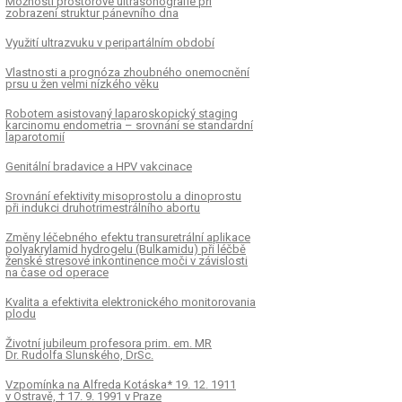
Možnosti prostorové ultrasonografie při
zobrazení struktur pánevního dna
Využití ultrazvuku v peripartálním období
Vlastnosti a prognóza zhoubného onemocnění
prsu u žen velmi nízkého věku
Robotem asistovaný laparoskopický staging
karcinomu endometria – srovnání se standardní
laparotomií
Genitální bradavice a HPV vakcinace
Srovnání efektivity misoprostolu a dinoprostu
při indukci druhotrimestrálního abortu
Změny léčebného efektu transuretrální aplikace
polyakrylamid hydrogelu (Bulkamidu) při léčbě
ženské stresové inkontinence moči v závislosti
na čase od operace
Kvalita a efektivita elektronického monitorovania
K
ČLÁNEK
plodu
ement mikčních obtíží
Diagnostika a manag
Životní jubileum profesora prim. em. MR
ientek po antiinkontinentním
prenatální péče o plo
Dr. Rudolfa Slunského, DrSc.
rgickém výkonu bez využití
brániční kýlou
Vzpomínka na Alfreda Kotáska* 19. 12. 1911
tického materiálu na dolních
v Ostravě, † 17. 9. 1991 v Praze