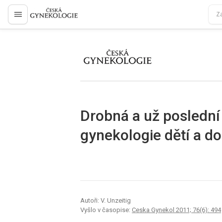
proLékaře.cz
proLékaře.cz
Drobná a už posledn
gynekologie dětí a do
Autoři: V. Unzeitig
Vyšlo v časopise:
Ceska Gynekol 2011; 76(6): 494