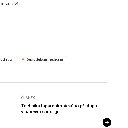
ho zdraví
odnictví
Reprodukční medicína
ČLÁNEK
ČLÁNE
Technika laparoskopického přístupu
Manag
v pánevní chirurgii
u pac
chiru
synte