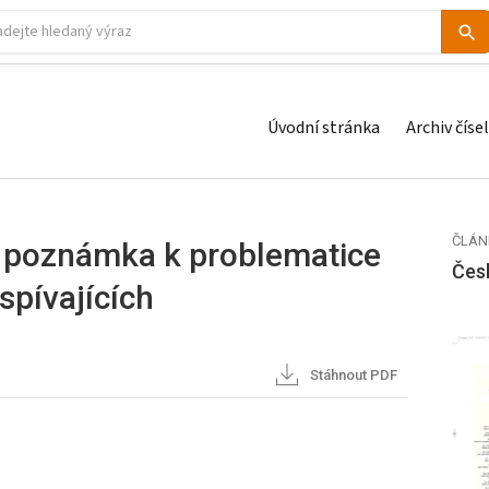
Úvodní stránka
Archiv čísel
ČLÁN
í poznámka k problematice
Čes
spívajících
Stáhnout PDF