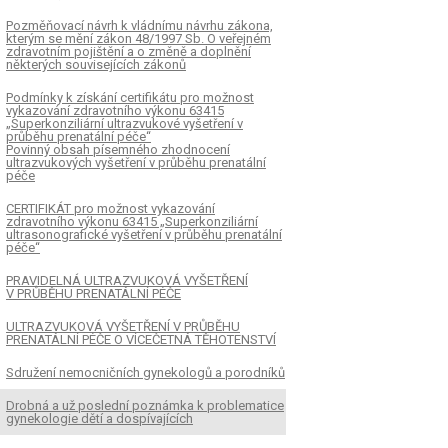
ch močových
Pozměňovací návrh k vládnímu návrhu zákona,
kterým se mění zákon 48/1997 Sb. O veřejném
zdravotním pojištění a o změně a doplnění
některých souvisejících zákonů
Podmínky k získání certifikátu pro možnost
vykazování zdravotního výkonu 63415
„Superkonziliární ultrazvukové vyšetření v
průběhu prenatální péče“
Povinný obsah písemného zhodnocení
ultrazvukových vyšetření v průběhu prenatální
péče
CERTIFIKÁT pro možnost vykazování
zdravotního výkonu 63415 „Superkonziliární
ultrasonografické vyšetření v průběhu prenatální
péče“
PRAVIDELNÁ ULTRAZVUKOVÁ VYŠETŘENÍ
V PRŮBĚHU PRENATÁLNÍ PÉČE
ULTRAZVUKOVÁ VYŠETŘENÍ V PRŮBĚHU
PRENATÁLNÍ PÉČE O VÍCEČETNÁ TĚHOTENSTVÍ
Sdružení nemocničních gynekologů a porodníků
Drobná a už poslední poznámka k problematice
gynekologie dětí a dospívajících