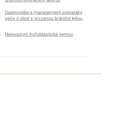
druhotrimestrálního abortu
Diagnostika a management prenatální
péče o plod s vrozenou brániční kýlou
Neinvazivní trofoblastická nemoc