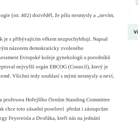
ogie (str. 402) dozvěděl, že píšu nesmysly a „nevím,
V
ak je s přibývajícím věkem nezpochybňuji. Napsal
inovým názorem demokraticky zvoleného
sessment Evropské koleje gynekologů a porodníků
ptoval nejvyšší orgán EBCOG (Council), který je
země. Všichni tedy souhlasí s mými nesmysly a neví,
na profesora Hořejšího členům Standing Committee
k chce toto zásadní poselství předat i zástupcům
gy Feyereisla a Dvořáka, kteří nás na jednání