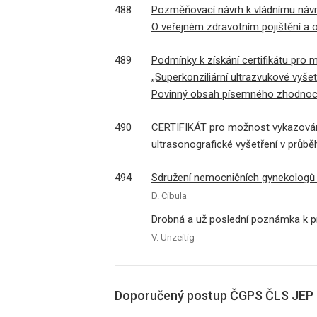
488
Pozměňovací návrh k vládnímu návr
O veřejném zdravotním pojištění a 
489
Podmínky k získání certifikátu pro
„Superkonziliární ultrazvukové vyšet
Povinný obsah písemného zhodnocen
490
CERTIFIKÁT pro možnost vykazování
ultrasonografické vyšetření v průbě
494
Sdružení nemocničních gynekologů 
D. Cibula
Drobná a už poslední poznámka k pr
V. Unzeitig
Doporučený postup ČGPS ČLS JEP