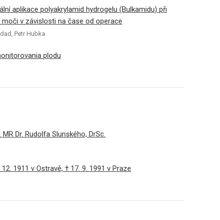
ní aplikace polyakrylamid hydrogelu (Bulkamidu) při
 moči v závislosti na čase od operace
addad, Petr Hubka
 monitorovania plodu
. MR Dr. Rudolfa Slunského, DrSc.
2. 1911 v Ostravě, † 17. 9. 1991 v Praze