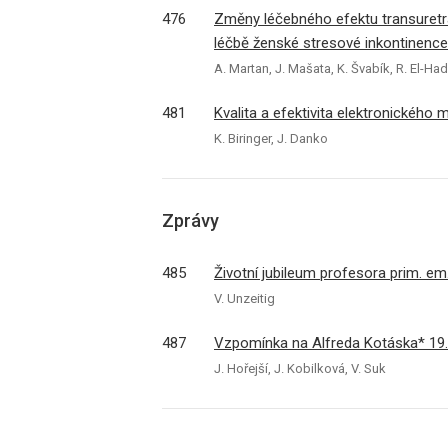
476
Změny léčebného efektu transuretrál
léčbě ženské stresové inkontinence
A. Martan, J. Mašata, K. Švabík, R. El-H
481
Kvalita a efektivita elektronického
K. Biringer, J. Danko
Zprávy
485
Životní jubileum profesora prim. em
V. Unzeitig
487
Vzpomínka na Alfreda Kotáska* 19. 1
J. Hořejší, J. Kobilková, V. Suk