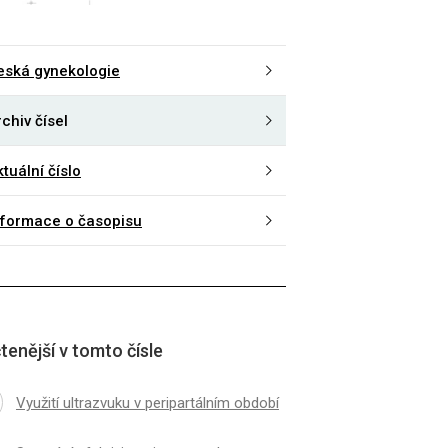
eská gynekologie
chiv čísel
tuální číslo
nformace o časopisu
tenější v tomto čísle
Využití ultrazvuku v peripartálním období