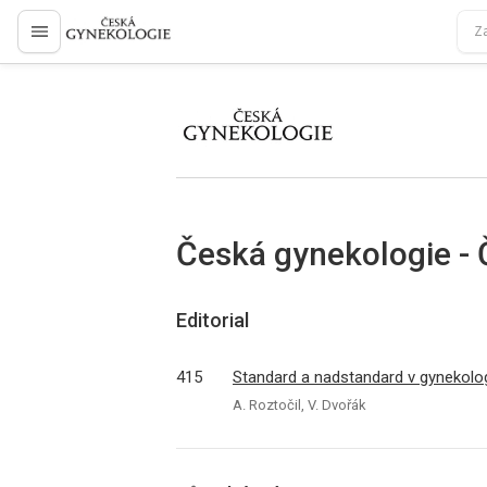
proLékaře.cz
proLékaře.cz
Česká gynekologie - 
Editorial
415
Standard a nadstandard v gynekologi
A. Roztočil, V. Dvořák