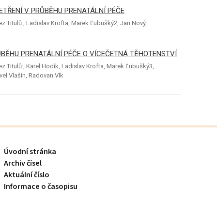
TŘENÍ V PRŮBĚHU PRENATÁLNÍ PÉČE
 Titulů:, Ladislav Krofta, Marek Ľubušký2, Jan Nový,
BĚHU PRENATÁLNÍ PÉČE O VÍCEČETNÁ TĚHOTENSTVÍ
 Titulů:, Karel Hodík, Ladislav Krofta, Marek Ľubušký3,
avel Vlašín, Radovan Vlk
Úvodní stránka
Archiv čísel
Aktuální číslo
Informace o časopisu