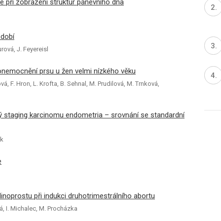
e při zobrazení struktur pánevního dna
bdobí
urová, J. Feyereisl
nemocnění prsu u žen velmi nízkého věku
ová, F. Hron, L. Krofta, B. Sehnal, M. Prudilová, M. Trnková,
 staging karcinomu endometria – srovnání se standardní
uk
e
dinoprostu při indukci druhotrimestrálního abortu
vá, I. Michalec, M. Procházka