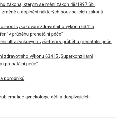
hu zákona, kterým se mění zákon 48/1997 Sb.
o změně a doplnění některých souvisejících zákonů
 možnost vykazování zdravotního výkonu 63415
ření v průběhu prenatální péče“
í ultrazvukových vyšetření v průběhu prenatální péče
 zdravotního výkonu 63415 „Superkonziliární
hu prenatální péče“
a porodníků
oblematice gynekologie dětí a dospívajících