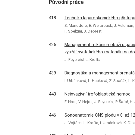
Původní práce
418
Technika laparoskopického přístupu 
S. Manodoro, E. Werbrouck, J. Veldman, K
F. Spelzini, J. Deprest
425
Management mikčních obtíží u pacie
využití syntetického materiálu na 
J. Feyereisl, L. Krofta
439
Diagnostika a management prenatáln
I. Urbánková, L. Haaková, Z. Straňák, L. K
443
Neinvazivní trofoblastická nemoc
F. Hron, V. Hejda, J. Feyereisl, P. Šafář, 
446
Sonoanatomie CNS plodu v 8. až 12.
J. Vojtěch, L. Krofta, I. Urbánková, K. Dlo