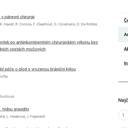
v pánevní chirurgii
Č
. Haest, R. Corona, F. Claerhout, G. Coremans, D. De Ridder,
Ar
ntek po antiinkontinentním chirurgickém výkonu bez
Ak
dolních cestách močových
I
í péče o plod s vrozenou brániční kýlou
rofta
H. Sochová
Nejč
 týdnu gravidity
uhá, L. Haaková, J. Feyereisl