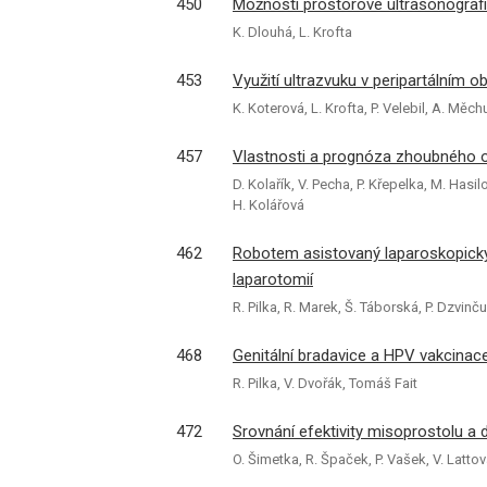
450
Možnosti prostorové ultrasonografi
K. Dlouhá, L. Krofta
453
Využití ultrazvuku v peripartálním o
K. Koterová, L. Krofta, P. Velebil, A. Měch
457
Vlastnosti a prognóza zhoubného o
D. Kolařík, V. Pecha, P. Křepelka, M. Hasil
H. Kolářová
462
Robotem asistovaný laparoskopický
laparotomií
R. Pilka, R. Marek, Š. Táborská, P. Dzvinč
468
Genitální bradavice a HPV vakcinac
R. Pilka, V. Dvořák, Tomáš Fait
472
Srovnání efektivity misoprostolu a 
O. Šimetka, R. Špaček, P. Vašek, V. Latto