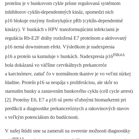
proteínu je v bunkovom cykle prísne regulovaná systémom
inhibítorov cyklín-dependentných kináz, spomedzi nich
p16 blokuje enzýmy fosforylujúce pRb (cyklín-dependentné
kinázy). V bunkách s HPV transformujúcimi infekciami je
regulácia Rb-E2F dráhy rozložená E7 proteínom a aktivovaný
p16 nemá downstream efekt. Výsledkom je nadexpresia
INK4A
p16 a proteín sa kumuluje v bunkách. Nadexpresia p16
bola dokázaná vo väčšine cervikálnych prekanceróz
a karcinómov, zatiaľ čo v normálnom tkanive je vo veľmi nízkej
hladine. Proteín p16 sa nespája s proliferáciou, ale skôr so
starnutím bunky a zastavením bunkového cyklu (cell cycle arrest)
[2]. Proteíny E6, E7 a p16 sú preto sľubnými biomarkermi pri
predikcii a diagnostike prekanceróznych a rakovinových stavov
s veľkým potenciálom do budúcnosti.
V našej štúdii sme sa zamerali na overenie možnosti diagnostiky
INK4A