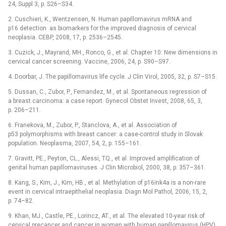
24, Suppl 3, p. S26–S34.
2. Cuschieri, K., Wentzensen, N. Human papillomavirus mRNA and
p16 detection as biomarkers for the improved diagnosis of cervical
neoplasia. CEBP, 2008, 17, p. 2536–2545.
3. Cuzick, J., Mayrand, MH., Ronco, G., et al. Chapter 10: New dimensions in
cervical cancer screening. Vaccine, 2006, 24, p. S90–S97.
4. Doorbar, J. The papillomavirus life cycle. J Clin Virol, 2005, 32, p. S7–S15.
5. Dussan, C., Zubor, P., Fernandez, M., et al. Spontaneous regression of
a breast carcinoma: a case report. Gynecol Obstet Invest, 2008, 65, 3,
p. 206–211.
6. Franekova, M., Zubor, P., Stanclova, A., et al. Association of
p53 polymorphisms with breast cancer: a case-control study in Slovak
population. Neoplasma, 2007, 54, 2, p. 155–161.
7. Gravitt, PE., Peyton, CL., Alessi, TQ., et al. Improved amplification of
genital human papillomaviruses. J Clin Microbiol, 2000, 38, p. 357–361.
8. Kang, S., Kim, J., Kim, HB., et al. Methylation of p16ink4a is a non-rare
event in cervical intraepithelial neoplasia. Diagn Mol Pathol, 2006, 15, 2,
p. 74–82.
9. Khan, MJ., Castle, PE., Lorincz, AT., et al. The elevated 10-year risk of
cervical precancer and cancer in women with human papillomavirus (HPV)