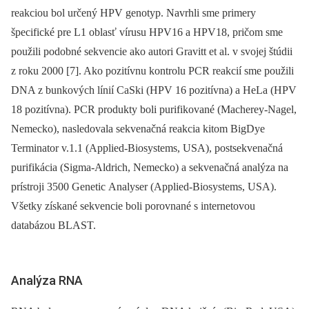
reakciou bol určený HPV genotyp. Navrhli sme primery
špecifické pre L1 oblasť vírusu HPV16 a HPV18, pričom sme
použili podobné sekvencie ako autori Gravitt et al. v svojej štúdii
z roku 2000 [7]. Ako pozitívnu kontrolu PCR reakcií sme použili
DNA z bunkových línií CaSki (HPV 16 pozitívna) a HeLa (HPV
18 pozitívna). PCR produkty boli purifikované (Macherey-Nagel,
Nemecko), nasledovala sekvenačná reakcia kitom BigDye
Terminator v.1.1 (Applied-Biosystems, USA), postsekvenačná
purifikácia (Sigma-Aldrich, Nemecko) a sekvenačná analýza na
prístroji 3500 Genetic Analyser (Applied-Biosystems, USA).
Všetky získané sekvencie boli porovnané s internetovou
databázou BLAST.
Analýza RNA