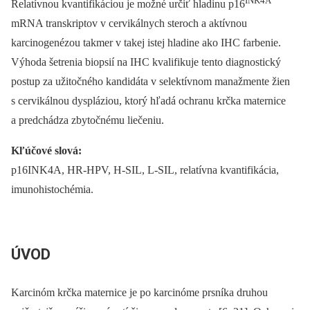
INK4A
Relatívnou kvantifikáciou je možné určiť hladinu p16
mRNA transkriptov v cervikálnych steroch a aktívnou
karcinogenézou takmer v takej istej hladine ako IHC farbenie.
Výhoda šetrenia biopsií na IHC kvalifikuje tento diagnostický
postup za užitočného kandidáta v selektívnom manažmente žien
s cervikálnou dyspláziou, ktorý hľadá ochranu krčka maternice
a predchádza zbytočnému liečeniu.
Kľúčové slová:
p16INK4A, HR-HPV, H-SIL, L-SIL, relatívna kvantifikácia,
imunohistochémia.
ÚVOD
Karcinóm krčka maternice je po karcinóme prsníka druhou