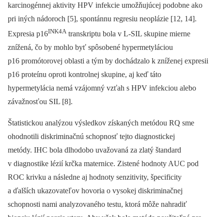
karcinogénnej aktivity HPV infekcie umožňujúcej podobne ako
pri iných nádoroch [5], spontánnu regresiu neoplázie [12, 14].
INK4A
Expresia p16
transkriptu bola v L-SIL skupine mierne
znížená, čo by mohlo byť spôsobené hypermetyláciou
p16 promótorovej oblasti a tým by dochádzalo k zníženej expresii
p16 proteínu oproti kontrolnej skupine, aj keď táto
hypermetylácia nemá vzájomný vzťah s HPV infekciou alebo
závažnosťou SIL [8].
Štatistickou analýzou výsledkov získaných metódou RQ sme
ohodnotili diskriminačnú schopnosť tejto diagnostickej
metódy. IHC bola dlhodobo uvažovaná za zlatý štandard
v diagnostike lézií krčka maternice. Zistené hodnoty AUC pod
ROC krivku a následne aj hodnoty senzitivity, špecificity
a ďalších ukazovateľov hovoria o vysokej diskriminačnej
schopnosti nami analyzovaného testu, ktorá môže nahradiť