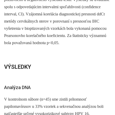
spolu s odpovedajúcim intervalmi spoľahlivosti (confidence
interval, CI). Vzájomná korelácia diagnostickej presnosti ddCt
metódy cervikálnych sterov v porovnaní s presnosťou IHC
vyšetrenia v bioptizovaných vzorkách bola vykonaná pomocou
Pearsonovho korelačného koeficientu. Za štatisticky významnú
bola považovaná hodnota p<0,05.
VÝSLEDKY
Analýza DNA
V kontrolnom súbore (n=45) sme zistili prítomnosť
papilomavírusov u 33% vzoriek a sekvenačnou analýzou boli
najčastejšie určené vysokorizikové subtypy HPV 16,