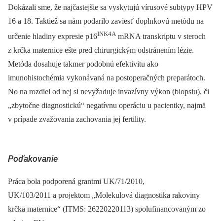
Dokázali sme, že najčastejšie sa vyskytujú vírusové subtypy HPV
16 a 18. Taktiež sa nám podarilo zaviesť doplnkovú metódu na
INK4A
určenie hladiny expresie p16
mRNA transkriptu v steroch
z krčka maternice ešte pred chirurgickým odstránením lézie.
Metóda dosahuje takmer podobnú efektivitu ako
imunohistochémia vykonávaná na postoperačných preparátoch.
No na rozdiel od nej si nevyžaduje invazívny výkon (biopsiu), či
„zbytočne diagnostickú“ negatívnu operáciu u pacientky, najmä
v prípade zvažovania zachovania jej fertility.
Poďakovanie
Práca bola podporená grantmi UK/71/2010,
UK/103/2011 a projektom „Molekulová diagnostika rakoviny
krčka maternice“ (ITMS: 26220220113) spolufinancovaným zo