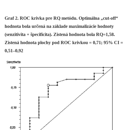
Graf 2. ROC krivka pre RQ metódu. Optimálna „cut-off“
hodnota bola určená na základe maximalizácie hodnoty
(senzitivita + špecificita). Zistená hodnota bola RQ=1,58.
Zistená hodnota plochy pod ROC krivkou = 0,71; 95% CI =
0,51–0,92