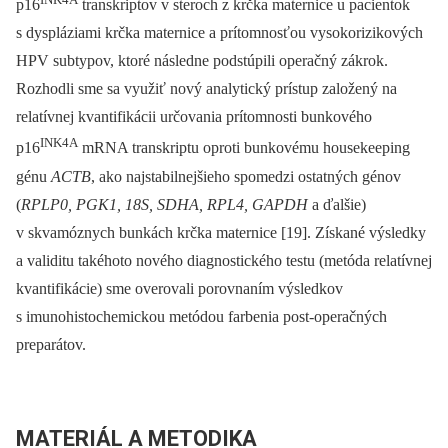
p16
transkriptov v steroch z krčka maternice u pacientok
s dyspláziami krčka maternice a prítomnosťou vysokorizikových
HPV subtypov, ktoré následne podstúpili operačný zákrok.
Rozhodli sme sa využiť nový analytický prístup založený na
relatívnej kvantifikácii určovania prítomnosti bunkového
INK4A
p16
mRNA transkriptu oproti bunkovému housekeeping
génu
ACTB
, ako najstabilnejšieho spomedzi ostatných génov
(
RPLP0, PGK1, 18S, SDHA, RPL4, GAPDH
a ďalšie)
v skvamóznych bunkách krčka maternice [19]. Získané výsledky
a validitu takéhoto nového diagnostického testu (metóda relatívnej
kvantifikácie) sme overovali porovnaním výsledkov
s imunohistochemickou metódou farbenia post-operačných
preparátov.
MATERIÁL A METODIKA