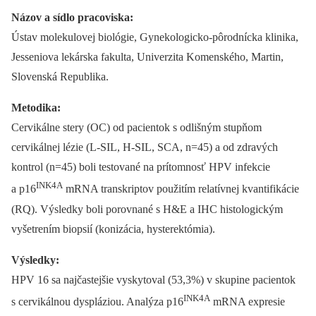
Názov a sídlo pracoviska:
Ústav molekulovej biológie, Gynekologicko-pôrodnícka klinika,
Jesseniova lekárska fakulta, Univerzita Komenského, Martin,
Slovenská Republika.
Metodika:
Cervikálne stery (OC) od pacientok s odlišným stupňom
cervikálnej lézie (L-SIL, H-SIL, SCA, n=45) a od zdravých
kontrol (n=45) boli testované na prítomnosť HPV infekcie
INK4A
a p16
mRNA transkriptov použitím relatívnej kvantifikácie
(RQ). Výsledky boli porovnané s H&E a IHC histologickým
vyšetrením biopsií (konizácia, hysterektómia).
Výsledky:
HPV 16 sa najčastejšie vyskytoval (53,3%) v skupine pacientok
INK4A
s cervikálnou dyspláziou. Analýza p16
mRNA expresie