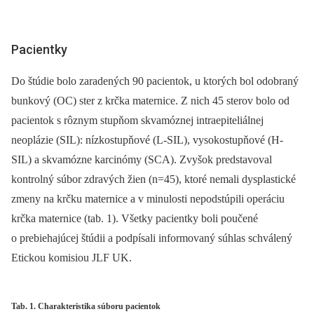
Pacientky
Do štúdie bolo zaradených 90 pacientok, u ktorých bol odobraný
bunkový (OC) ster z krčka maternice. Z nich 45 sterov bolo od
pacientok s rôznym stupňom skvamóznej intraepiteliálnej
neoplázie (SIL): nízkostupňové (L-SIL), vysokostupňové (H-
SIL) a skvamózne karcinómy (SCA). Zvyšok predstavoval
kontrolný súbor zdravých žien (n=45), ktoré nemali dysplastické
zmeny na krčku maternice a v minulosti nepodstúpili operáciu
krčka maternice (tab. 1). Všetky pacientky boli poučené
o prebiehajúcej štúdii a podpísali informovaný súhlas schválený
Etickou komisiou JLF UK.
Tab. 1. Charakteristika súboru pacientok