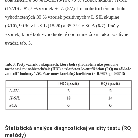
(15/20) a 85,7 % vzoriek SCA (6/7). Imunohistochémiou bolo
vyhodnotených 30 % vzoriek pozitívnych v L-SIL skupine
(3/10), 90 % v H-SIL (18/20) a 85,7 % v SCA (6/7). Počty
vzoriek, ktoré boli vyhodnotené obomi metódami ako pozitívne
uvádza tab. 3.
Tab. 3. Počty vzoriek v skupinách, ktoré boli vyhodnotené ako pozitívne
metódami imunohistochémie (IHC) a relatívnou kvantifikáciou (RQ) na základe
„cut-off“ hodnoty 1,58. Pearsonov korelačný koeficient (r=0,9897; p=0,0913)
Štatistická analýza diagnostickej validity testu (RQ
metódy)