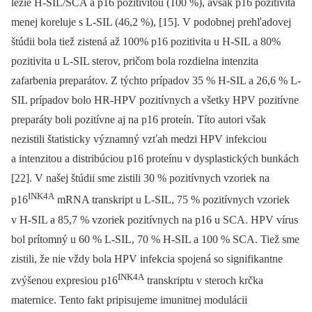
lézie H-SIL/SCA a p16 pozitivitou (100 %), avšak p16 pozitivita
menej koreluje s L-SIL (46,2 %), [15]. V podobnej prehľadovej
štúdii bola tiež zistená až 100% p16 pozitivita u H-SIL a 80%
pozitivita u L-SIL sterov, pričom bola rozdielna intenzita
zafarbenia preparátov. Z týchto prípadov 35 % H-SIL a 26,6 % L-
SIL prípadov bolo HR-HPV pozitívnych a všetky HPV pozitívne
preparáty boli pozitívne aj na p16 proteín. Títo autori však
nezistili štatisticky významný vzťah medzi HPV infekciou
a intenzitou a distribúciou p16 proteínu v dysplastických bunkách
[22]. V našej štúdii sme zistili 30 % pozitívnych vzoriek na
INK4A
p16
mRNA transkript u L-SIL, 75 % pozitívnych vzoriek
v H-SIL a 85,7 % vzoriek pozitívnych na p16 u SCA. HPV vírus
bol prítomný u 60 % L-SIL, 70 % H-SIL a 100 % SCA. Tiež sme
zistili, že nie vždy bola HPV infekcia spojená so signifikantne
INK4A
zvýšenou expresiou p16
transkriptu v steroch krčka
maternice. Tento fakt pripisujeme imunitnej modulácii