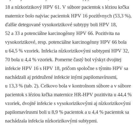
18 a nízkorizikový HPV 61. V súbore pacientok s léziou krčka
maternice bolo najviac pacientok HPV 16 pozitívnych (53,3 %),
ďalšie detegované vysokorizikové subtypy boli HPV 18,
52 a 33 a potenciálne karcinogénny HPV 66. Pozitivita na
vysokorizikové, resp. potenciálne karcinogénny HPV 66 bola
u 64,5 % vzoriek. Infekcia nízkorizikovými subtypmi HPV 32,
70 bola u 4,4 % vzoriek. Pomerne častý bol výskyt dvojitej
infekcie HPV 16 s HPV 18, pričom spoločne s týmito HPV sa
nachádzali aj pridružené infekcie inými papilomavírusmi,
u 13,3 % (tab. 2). Celkovo bola v kontrolnom súbore a v súbore
pacientok s léziou krčka maternice HR-HPV pozitivita u 44,4 %
vzoriek, dvojité infekcie s vysokorizikovými aj nízkorizikovými
papilomavírusmi boli u 8,9 % pacientok a u 4,4 % pacientok sa
nachádzala infekcia nízkorizikovými subtypmi.