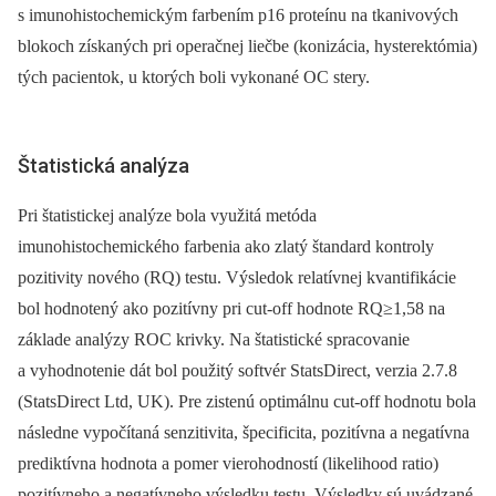
s imunohistochemickým farbením p16 proteínu na tkanivových
blokoch získaných pri operačnej liečbe (konizácia, hysterektómia)
tých pacientok, u ktorých boli vykonané OC stery.
Štatistická analýza
Pri štatistickej analýze bola využitá metóda
imunohistochemického farbenia ako zlatý štandard kontroly
pozitivity nového (RQ) testu. Výsledok relatívnej kvantifikácie
bol hodnotený ako pozitívny pri cut-off hodnote RQ≥1,58 na
základe analýzy ROC krivky. Na štatistické spracovanie
a vyhodnotenie dát bol použitý softvér StatsDirect, verzia 2.7.8
(StatsDirect Ltd, UK). Pre zistenú optimálnu cut-off hodnotu bola
následne vypočítaná senzitivita, špecificita, pozitívna a negatívna
prediktívna hodnota a pomer vierohodností (likelihood ratio)
pozitívneho a negatívneho výsledku testu. Výsledky sú uvádzané