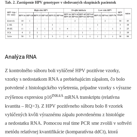
Tab. 2. Zastúpenie HPV genotypov v sledovaných skupinách pacientok
Analýza RNA
Z kontrolného súboru boli vylúčené HPV pozitívne vzorky,
vzorky s nedostatkom RNA a prebiehajúcim zápalom, čo bolo
potvrdené z histologického vyšetrenia, prípadne vzorky s výrazne
INK4A
zvýšenou expresiou p16
mRNA transkriptu (relatívna
kvantita –⁠ RQ>3). Z HPV pozitívneho súboru bolo 8 vzoriek
vylúčených kvôli výraznému zápalu potvrdenému z histológie
a nedostatku RNA. Pomocou real time PCR sme zvolili v softvéri
metódu relatívnej kvantifikácie (komparatívna ddCt), ktorá