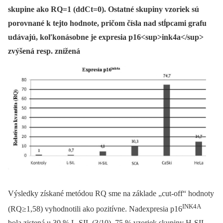
skupine ako RQ=1 (ddCt=0). Ostatné skupiny vzoriek sú
porovnané k tejto hodnote, pričom čísla nad stĺpcami grafu
udávajú, koľkonásobne je expresia p16<sup>ink4a</sup>
zvýšená resp. znížená
Výsledky získané metódou RQ sme na základe „cut-off“ hodnoty
INK4A
(RQ≥1,58) vyhodnotili ako pozitívne. Nadexpresia p16
bola zistená u 30 % L-SIL (3/10), 75 % vzoriek skupiny H-SIL