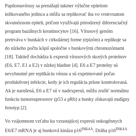
Papilomavírusy sa prenášajú takmer výlučne epitelom
infikovaného jedinca a môžu sa replikovať iba vo vrstevnatom
skvamóznom epiteli, pričom využívajú prirodzený diferenciačný
program bazálnych keratinocytov [16]. Vírusový genóm
pretrváva v bunkách v cirkulárnej forme (epizóm) a replikuje sa
do nízkeho počtu kópií spoločne s bunkovými chromozómami
[18]. Taktiež dochádza k expresii vírusových skorých proteínov
(E6, E7, E1 a E2) v nízkej hladine [4]. E6 a E7 proteíny sú
nevyhnutné pre replikáciu vírusu a sú exprimované počas
produktívnej infekcie, kedy je ich regulácia prísne kontrolovaná.
Ak je narušená, E6 a E7 sú v nadexpresii, môžu zrušiť normálnu
funkciu tumorsupresorov (p53 a pRb) a bunky získavajú malígny
fenotyp [2].
Vo vzájomnom vzťahu ku vzrastajúcej expresii onkogénnych
INK4A
INK4A
E6/E7 mRNA je aj bunková kináza p16
. Dráha p16