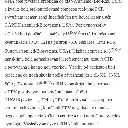
RNA bola reverzne prepísaná do cDNA knižníc (Bio-Rad, USA)
a kvalita bola prekontrolovaná pomocou real-time PCR
s využitím taqman sond špecifických pre housekeeping gén
GAPDH (Applied-Biosystems, USA). Pozitívne vzorky
INK4A
s Ct≤34 boli použité na analýzu p16
metódou relatívnej
kvantifikácie (RQ) [12] na prístroji 7500 Fast Real Time PCR
INK4A
System (Applied-Biosystems, USA). Hladina expresie p16
transkriptu bola normalizovaná k referenčnému génu ACTB
a porovnaná s kontrolnou vzorkou. Vzorky od pacientok boli
rozdelené do troch skupín podľa závažnosti lézie (L-SIL, H-SIL,
INK4A
SCA). Expresia p16
mRNA transkriptu bola porovnaná
s HPV pozitívnymi bunkovými líniami CaSki
(HPV16 pozitívna), HeLa (HPV18 pozitívna) a so skupinou
kontrolných vzoriek, ktoré boli HPV negatívne, v minulosti
nepodstúpili operáciu krčka maternice a mali normálny výsledok
cytológie. Výsledky analýzy mRNA boli porovnané