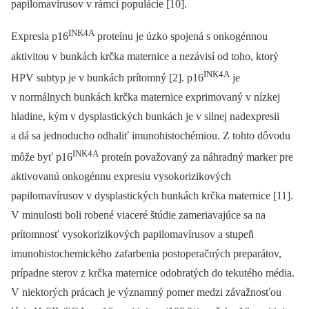
papilomavírusov v rámci populácie [10].
INK4A
Expresia p16
proteínu je úzko spojená s onkogénnou
aktivitou v bunkách krčka maternice a nezávisí od toho, ktorý
INK4A
HPV subtyp je v bunkách prítomný [2]. p16
je
v normálnych bunkách krčka maternice exprimovaný v nízkej
hladine, kým v dysplastických bunkách je v silnej nadexpresii
a dá sa jednoducho odhaliť imunohistochémiou. Z tohto dôvodu
INK4A
môže byť p16
proteín považovaný za náhradný marker pre
aktivovanú onkogénnu expresiu vysokorizikových
papilomavírusov v dysplastických bunkách krčka maternice [11].
V minulosti boli robené viaceré štúdie zameriavajúce sa na
prítomnosť vysokorizikových papilomavírusov a stupeň
imunohistochemického zafarbenia postoperačných preparátov,
prípadne sterov z krčka maternice odobratých do tekutého média.
V niektorých prácach je významný pomer medzi závažnosťou