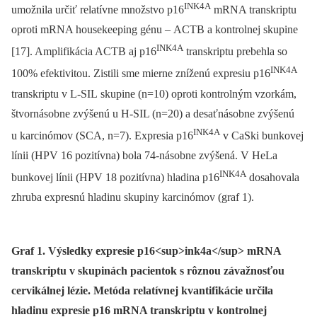
INK4A
umožnila určiť relatívne množstvo p16
mRNA transkriptu
oproti mRNA housekeeping génu –⁠ ACTB a kontrolnej skupine
INK4A
[17]. Amplifikácia ACTB aj p16
transkriptu prebehla so
INK4A
100% efektivitou. Zistili sme mierne zníženú expresiu p16
transkriptu v L-SIL skupine (n=10) oproti kontrolným vzorkám,
štvornásobne zvýšenú u H-SIL (n=20) a desaťnásobne zvýšenú
INK4A
u karcinómov (SCA, n=7). Expresia p16
v CaSki bunkovej
línii (HPV 16 pozitívna) bola 74-násobne zvýšená. V HeLa
INK4A
bunkovej línii (HPV 18 pozitívna) hladina p16
dosahovala
zhruba expresnú hladinu skupiny karcinómov (graf 1).
Graf 1. Výsledky expresie p16<sup>ink4a</sup> mRNA
transkriptu v skupinách pacientok s rôznou závažnosťou
cervikálnej lézie. Metóda relatívnej kvantifikácie určila
hladinu expresie p16 mRNA transkriptu v kontrolnej