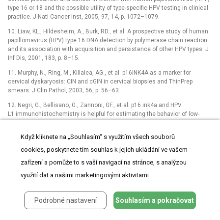
type 16 or 18 and the possible utility of type-specific HPV testing in clinical
practice. J Natl Cancer Inst, 2005, 97, 14, p. 1072–1079.
10. Liaw, KL., Hildesheim, A., Burk, RD., et al. A prospective study of human
papillomavirus (HPV) type 16 DNA detection by polymerase chain reaction
and its association with acquisition and persistence of other HPV types. J
Inf Dis, 2001, 183, p. 8–15.
11. Murphy, N., Ring, M., Killalea, AG., et al. p16INK4A as a marker for
cervical dyskaryosis: CIN and cGIN in cervical biopsies and ThinPrep
smears. J Clin Pathol, 2003, 56, p. 56–63.
12. Negri, G., Bellisano, G., Zannoni, GF., et al. p16 ink4a and HPV
L1 immunohistochemistry is helpful for estimating the behavior of low-
grade dysplastic lesions of the cervix uteri. Am J Surg Pathol, 2008, 32, 11,
p. 1715–1720.
Když kliknete na „Souhlasím“ s využitím všech souborů
13. Ondrusova, M., Zubor, P., Ondrus, D. Time trends in cervical cancer
cookies, poskytnete tím souhlas k jejich ukládání ve vašem
epidemiology in the Slovak Republic: reflection on the non-implementation
zařízení a pomůže to s vaší navigací na stránce, s analýzou
of screening with international comparisons. Neoplasma. 2012, 59, 2,
p. 121–128.
využití dat a našimi marketingovými aktivitami.
14. Įvestad, IT., Gudlaugsson, E., Skaland, I., et al. Local immune response
in the microenvironment of CIN2-3 with and without spontaneous
Podrobné nastavení
Souhlasím a pokračovat
regression. Mod Pathol, 2010, 23, 9, p. 1231–1240.
15. Ozgul, N., Cil, AP., Bozdayi, G., et al. Staining characteristics of