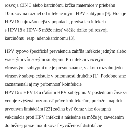
rozvoja CIN 3 alebo karcinómu krčka maternice v priebehu
10 rokov na rozdiel od infekcie inými HPV subtypmi [9]. Hoci je
HPV16 najrozšírenejší v populácii, predsa len infekcia
s HPV18 a HPV45 môže niesť väčšie riziko pri rozvoji
karcinómu, resp. adenokarcinómu [3].
HPV typovo špecifická prevalencia zahŕňa infekcie jedným alebo
viacerými vírusovými subtypmi. Pri infekcii viacerými
vírusovými subtypmi nie je presne známe, v akom rozsahu jeden
vírusový subtyp existuje v prítomnosti druhého [1]. Podobne sme
zaznamenali aj my prítomnosť koinfekcie
HPV16 s HPV18 a ďalšími HPV subtypmi. V poslednom čase sa
venuje zvýšená pozornosť práve koinfekciám, pretože i napriek
prvotným limitáciám [23] začína byť čoraz viac dostupná
vakcinácia proti HPV infekcii a následne sa môže jej zavedením
do bežnej praxe modifikovať vyváženosť distribúcie