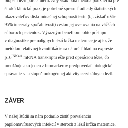
biopsiu lézií porcia uteru. Aby však bola metóda použiteľná pre
širokú klinickú prax, je potrebné spresniť odhady štatistických
ukazovateľov diskriminačnej schopnosti testu (t.j. získať užšie
95% intervaly spoľahlivosti) cestou jej overovania na väčších
súboroch pacientok. Výrazným benefitom tohto prístupu
v diagnostike premalígnych lézií krčka maternice je aj to, že
metódou relatívnej kvantifikácie sa dá určiť hladina expresie
INK4A
p16
mRNA transkriptu ešte pred operáciou lézie, čo
umožňuje ako jeden z biomarkerov predpovedať biologické
správanie sa a stupeň onkogénnej aktivity cervikálnych lézií.
ZÁVER
V našej štúdii sa nám podarilo zistiť prevalenciu
papilomavírusových infekcií v steroch z lézií krčka maternice.