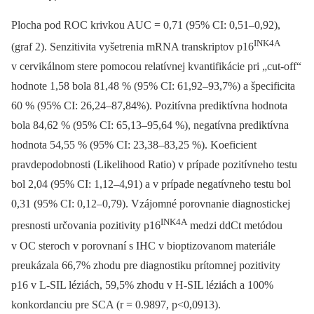
Plocha pod ROC krivkou AUC = 0,71 (95% CI: 0,51–0,92),
INK4A
(graf 2). Senzitivita vyšetrenia mRNA transkriptov p16
v cervikálnom stere pomocou relatívnej kvantifikácie pri „cut-off“
hodnote 1,58 bola 81,48 % (95% CI: 61,92–93,7%) a špecificita
60 % (95% CI: 26,24–87,84%). Pozitívna prediktívna hodnota
bola 84,62 % (95% CI: 65,13–95,64 %), negatívna prediktívna
hodnota 54,55 % (95% CI: 23,38–83,25 %). Koeficient
pravdepodobnosti (Likelihood Ratio) v prípade pozitívneho testu
bol 2,04 (95% CI: 1,12–4,91) a v prípade negatívneho testu bol
0,31 (95% CI: 0,12–0,79). Vzájomné porovnanie diagnostickej
INK4A
presnosti určovania pozitivity p16
medzi ddCt metódou
v OC steroch v porovnaní s IHC v bioptizovanom materiále
preukázala 66,7% zhodu pre diagnostiku prítomnej pozitivity
p16 v L-SIL léziách, 59,5% zhodu v H-SIL léziách a 100%
konkordanciu pre SCA (r = 0.9897, p<0,0913).