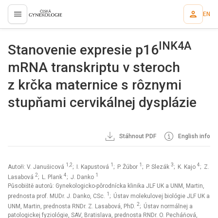
EN
proLékaře.cz
INK4A
Stanovenie expresie p16
mRNA transkriptu v steroch
z krčka maternice s rôznymi
stupňami cervikálnej dysplázie
Stáhnout PDF
English info
1,2
1
1
3
4
Autoři: V. Janušicová
; I. Kapustová
; P. Žúbor
; P. Slezák
; K. Kajo
; Z.
2
4
1
Lasabová
; L. Plank
; J. Danko
Působiště autorů: Gynekologicko-pôrodnícka klinika JLF UK a UNM, Martin,
1
prednosta prof. MUDr. J. Danko, CSc.
; Ústav molekulovej biológie JLF UK a
2
UNM, Martin, prednosta RNDr. Z. Lasabová, PhD.
; Ústav normálnej a
patologickej fyziológie, SAV, Bratislava, prednosta RNDr. O. Pecháňová,