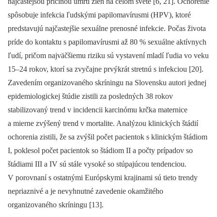
najčastejšou príčinou úmrtí žien na celom svete [6, 21]. Ochorenie
spôsobuje infekcia ľudskými papilomavírusmi (HPV), ktoré
predstavujú najčastejšie sexuálne prenosné infekcie. Počas života
príde do kontaktu s papilomavírusmi až 80 % sexuálne aktívnych
ľudí, pričom najväčšiemu riziku sú vystavení mladí ľudia vo veku
15–24 rokov, ktorí sa zvyčajne prvýkrát stretnú s infekciou [20].
Zavedením organizovaného skríningu na Slovensku autori jednej
epidemiologickej štúdie zistili za posledných 38 rokov
stabilizovaný trend v incidencii karcinómu krčka maternice
a mierne zvýšený trend v mortalite. Analýzou klinických štádií
ochorenia zistili, že sa zvýšil počet pacientok s klinickým štádiom
I, poklesol počet pacientok so štádiom II a počty prípadov so
štádiami III a IV sú stále vysoké so stúpajúcou tendenciou.
V porovnaní s ostatnými Európskymi krajinami sú tieto trendy
nepriaznivé a je nevyhnutné zavedenie okamžitého
organizovaného skríningu [13].