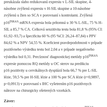
preukázala slabo redukovanú expresiu v L-SIL skupine, 4-
násobne zvýšenú expresiu v H-SIL skupine a 10-násobne
zvýšenú u žien so SCA v porovnaní s kontrolami. Zvýšená
INK4A
p16
mRNA expresia bola prítomná u 30 % L-SIL, 75 % H-
SIL a 85,7 % CA. Celková senzitivita testu bola 81,8 % (95% CI:
61,92–93,7) a špecificita 60 % (95 %CI: 26,24–87,84) s PPV
84,62 % a NPV 54,55 %. Koeficient pravdepodobnosti v prípade
pozitívneho výsledku testu bol 2,04 a v prípade negatívneho
INK4A
výsledku bol 0,31. Precíznosť diagnostickej metódy p16
expresie pomocou RQ metódy u OC sterov na predikciu
p16 pozitivity u cervikálnych dysplázií bola 66,7 % pre L-SIL
lézie, 59,5 % pre H-SIL lézie a 100 % pre SCA lézie (r=0,9897,
p<0,0913) v porovnaní s IHC vyšetrením p16 pozitívnych
nálezov na chirurgicky ošetrených vzorkách.
Záver: