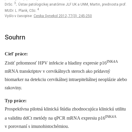
3
DrSc.
; Ústav patologickej anatómie JLF UK a UNM, Martin, prednosta prof.
4
MUDr. L. Plank, CSc.
Vyšlo v časopise:
Ceska Gynekol 2012; 77(3): 245-250
Souhrn
Cieľ práce:
INK4A
Zistiť prítomnosť HPV infekcie a hladiny expresie p16
mRNA transkriptov v cervikálnych steroch ako prídavný
biomarker na detekciu cervikálnej intraepiteliálnej neoplázie alebo
rakoviny.
Typ práce:
Prospektívna pilotná klinická štúdia zhodnocujúca klinickú utilitu
INK4A
a validitu ddCt metódy na qPCR mRNA expresiu p16
v porovnaní s imunohistochémiou.