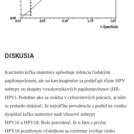
DISKUSIA
Karcinóm krčka maternice spôsobuje infekcia ľudskými
papilomavírusmi, ale na karcinogenéze sa podieľajú rôzne HPV
subtypy zo skupiny vysokorizikových papilomavírusov (HR-
HPV). Podobne ako sa uvádza v celosvetových prácach, aj nám
sa podarilo dokázať, že najväčšiu prevalenciu a podiel na vzniku
dysplázií krčka maternice mali vírusové subtypy
HPV16 a HPV18. Bolo potvrdené, že u žien s prvým
HPV16 pozitívnym výsledkom sa extrémne zvyšuje riziko