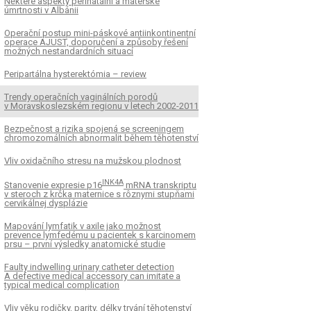
Některé aspekty perinatální a mateřské
úmrtnosti v Albánii
Operační postup mini-páskové antiinkontinentní
operace AJUST, doporučení a způsoby řešení
možných nestandardních situací
Peripartálna hysterektómia – review
Trendy operačních vaginálních porodů
v Moravskoslezském regionu v letech 2002-2011
Bezpečnost a rizika spojená se screeningem
chromozomálních abnormalit během těhotenství
Vliv oxidačního stresu na mužskou plodnost
INK4A
Stanovenie expresie p16
mRNA transkriptu
v steroch z krčka maternice s rôznymi stupňami
cervikálnej dysplázie
Mapování lymfatik v axile jako možnost
prevence lymfedému u pacientek s karcinomem
prsu – první výsledky anatomické studie
Faulty indwelling urinary catheter detection
A defective medical accessory can imitate a
typical medical complication
Vliv věku rodičky, parity, délky trvání těhotenství