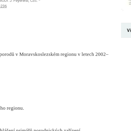
MUDr. J. Feyereisl, CSc.
-236
V
 porodů v Moravskoslezském regionu v letech 2002–
ho regionu.
hlášení primářů porodnických zařízení