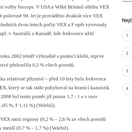
í volby forceps. V USA a Velké Británii obliba VEX
hé polovině 90. let je prováděno dvakrát více VEX
Nejč
posledních dvou letech počty VEX a F opět vyrovnaly
apř. v Austrálii a Kanadě, kde frekvence užití
roku 2002 téměř výhradně s pomocí kleští, teprve
rvé překročila 0,5 % všech porodů.
 relativně příznivé –⁠ před 10 lety byla frekvence
VEX, který se tak stále pohyboval na hranici kazuistik
2008 byl tento poměr již pouze 1,7 : 1 a v roce
05 %, F 1,11 %) (Velebil).
í VEX mezi regiony (0,2 % –⁠ 2,6 % ze všech porodů
y menší (0,7 % –⁠ 1,7 %) (Velebil).