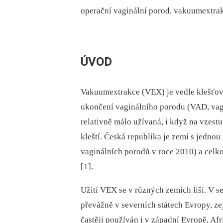
operační vaginální porod, vakuumextrakc
ÚVOD
Vakuumextrakce (VEX) je vedle klešťov
ukončení vaginálního porodu (VAD, vagi
relativně málo užívaná, i když na vzestup
kleští. Česká republika je zemí s jednou
vaginálních porodů v roce 2010) a celko
[1].
Užití VEX se v různých zemích liší. V s
převážně v severních státech Evropy, ze
častěji používán i v západní Evropě, Af