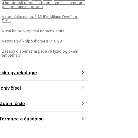
a hmotnosti plodu na fetomaternální hemoragii
při spontánním porodu
Vzpomínka na prof. MUDr. Milana Dvořáka,
DrSc.
Nová kolposkopická nomenklatura
Názvosloví kolposkopie IFCPC 2011
Zásady dispenzární péče ve fyziologickém
těhotenství
eská gynekologie
chiv čísel
tuální číslo
nformace o časopisu