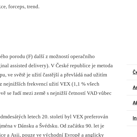
e, forceps, trend.
ého porodu (F) další z možností operačního
nal assisted delivery). V České republice je metoda
Č
u, ve světě je užití častější a převládá nad užitím
 z nejnižších frekvencí užití VEX (1,1 % všech
Ar
vě se řadí mezi země s nejnižší četností VAD vůbec
Ak
edmdesátých letech 20. století byl VEX preferován
I
jména v Dánsku a Švédsku. Od začátku 90. let je
rice a Asii, pouze ve východní Evropě a anglicky