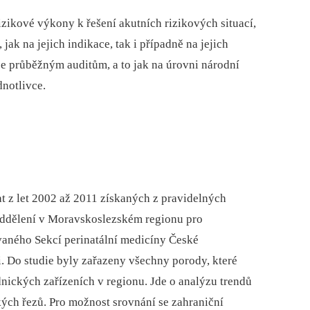
izikové výkony k řešení akutních rizikových situací,
jak na jejich indikace, tak i případně na jejich
je průběžným auditům, a to jak na úrovni národní
dnotlivce.
at z let 2002 až 2011 získaných z pravidelných
oddělení v Moravskoslezském regionu pro
vaného Sekcí perinatální medicíny České
. Do studie byly zařazeny všechny porody, které
nických zařízeních v regionu. Jde o analýzu trendů
kých řezů. Pro možnost srovnání se zahraniční