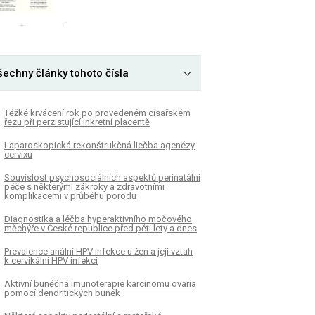
šechny články tohoto čísla
Těžké krvácení rok po provedeném císařském
řezu při perzistující inkretní placentě
Laparoskopická rekonštrukčná liečba agenézy
cervixu
Souvislost psychosociálních aspektů perinatální
péče s některými zákroky a zdravotními
komplikacemi v průběhu porodu
Diagnostika a léčba hyperaktivního močového
měchýře v České republice před pěti lety a dnes
Prevalence anální HPV infekce u žen a její vztah
k cervikální HPV infekci
Aktivní buněčná imunoterapie karcinomu ovaria
pomocí dendritických buněk