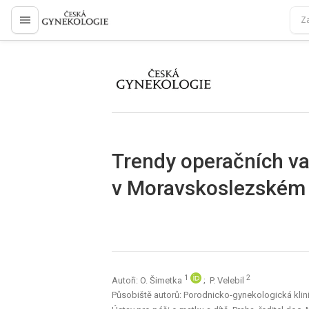
proLékaře.cz
proLékaře.cz
Trendy operačních va
v Moravskoslezském 
1
2
Autoři: O. Šimetka
; P. Velebil
Působiště autorů: Porodnicko-gynekologická klini