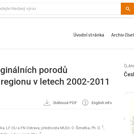
Úvodní stránka
Archiv čísel
ČLÁN
ginálních porodů
Čes
regionu v letech 2002-2011
Stáhnout PDF
English info
1
ka, LF OU a FN Ostrava, přednosta MUDr. O. Šimetka, Ph. D.
;
2