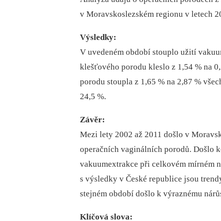
v Moravskoslezském regionu v letech 2
Výsledky:
V uvedeném období stouplo užití vakuum
klešťového porodu kleslo z 1,54 % na 0
porodu stoupla z 1,65 % na 2,87 % všech
24,5 %.
Závěr:
Mezi lety 2002 až 2011 došlo v Moravsk
operačních vaginálních porodů. Došlo ke 
vakuumextrakce při celkovém mírném na
s výsledky v České republice jsou tren
stejném období došlo k výraznému nárůs
Klíčová slova: