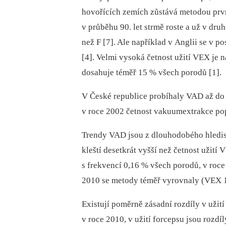
hovořících zemích zůstává metodou prvn
v průběhu 90. let strmě roste a už v dru
než F [7]. Ale například v Anglii se v 
[4]. Velmi vysoká četnost užití VEX je n
dosahuje téměř 15 % všech porodů [1].
V České republice probíhaly VAD až do 
v roce 2002 četnost vakuumextrakce pop
Trendy VAD jsou z dlouhodobého hlediska
kleští desetkrát vyšší než četnost užití 
s frekvencí 0,16 % všech porodů, v roce 
2010 se metody téměř vyrovnaly (VEX 1,
Existují poměrně zásadní rozdíly v užit
v roce 2010, v užití forcepsu jsou rozdíl