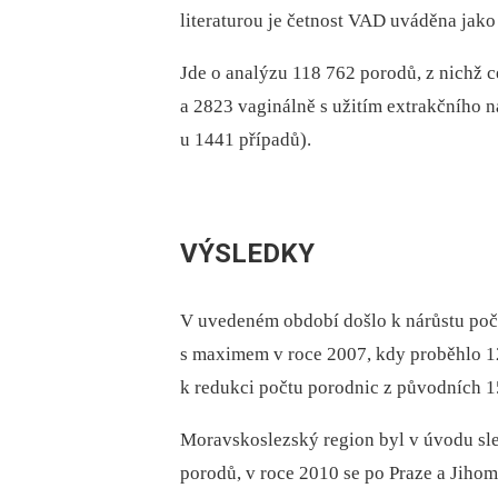
literaturou je četnost VAD uváděna jako
Jde o analýzu 118 762 porodů, z nichž 
a 2823 vaginálně s užitím extrakčního n
u 1441 případů).
VÝSLEDKY
V uvedeném období došlo k nárůstu poč
s maximem v roce 2007, kdy proběhlo 1
k redukci počtu porodnic z původních 1
Moravskoslezský region byl v úvodu sl
porodů, v roce 2010 se po Praze a Jihom