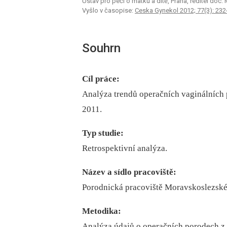
Ústav pro péči o matku a dítě, Praha, ředitel doc. 
Vyšlo v časopise:
Ceska Gynekol 2012; 77(3): 232
Souhrn
Cíl práce:
Analýza trendů operačních vaginálních
2011.
Typ studie:
Retrospektivní analýza.
Název a sídlo pracoviště:
Porodnická pracoviště Moravskoslezské
Metodika:
Analýza údajů o operačních porodech z 