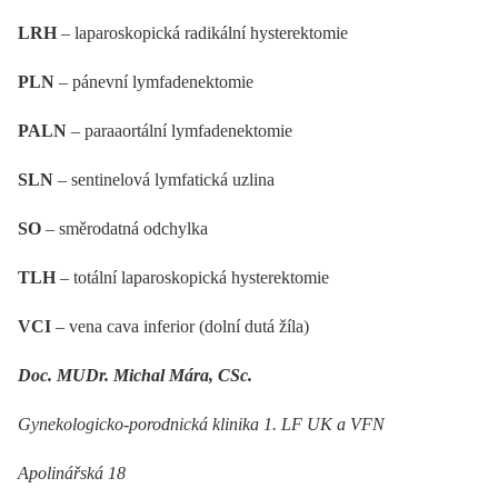
LRH
–⁠ laparoskopická radikální hysterektomie
PLN
–⁠ pánevní lymfadenektomie
PALN
–⁠ paraaortální lymfadenektomie
SLN
–⁠ sentinelová lymfatická uzlina
SO
–⁠ směrodatná odchylka
TLH
–⁠ totální laparoskopická hysterektomie
VCI
–⁠ vena cava inferior (dolní dutá žíla)
Doc. MUDr. Michal Mára, CSc.
Gynekologicko-porodnická klinika 1. LF UK a VFN
Apolinářská 18