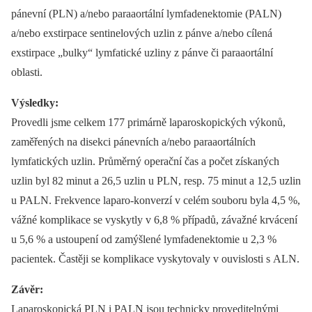
pánevní (PLN) a/nebo paraaortální lymfadenektomie (PALN)
a/nebo exstirpace sentinelových uzlin z pánve a/nebo cílená
exstirpace „bulky“ lymfatické uzliny z pánve či paraaortální
oblasti.
Výsledky:
Provedli jsme celkem 177 primárně laparoskopických výkonů,
zaměřených na disekci pánevních a/nebo paraaortálních
lymfatických uzlin. Průměrný operační čas a počet získaných
uzlin byl 82 minut a 26,5 uzlin u PLN, resp. 75 minut a 12,5 uzlin
u PALN. Frekvence laparo-konverzí v celém souboru byla 4,5 %,
vážné komplikace se vyskytly v 6,8 % případů, závažné krvácení
u 5,6 % a ustoupení od zamýšlené lymfadenektomie u 2,3 %
pacientek. Častěji se komplikace vyskytovaly v ouvislosti s ALN.
Závěr:
Laparoskopická PLN i PALN jsou technicky proveditelnými