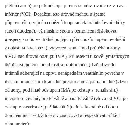
přebíhá aortu), resp. k odstupu pravostranné v. ovarica z v. cava
inferior (VCI). Dosažení této úrovně mohou u špatně
připravených, zejména obézních operantek bránit střevní kličky
(úpon duodena), jež musíme spolu s peritoneem dislokovat
graspery kranio-ventrálně po jejich předchozím tupém uvolnění
z oblasti velkých cév („vytvoření stanu“ nad průběhem aorty
a VCI nad úrovní odstupu IMA). Při resekci tukově-lymfatických
tkání postupujeme od oblasti sub-bifurkační (tkáň obvykle
intimně adherující na zprvu nenápadném ventrálním povrchu v.
ilica communis sin.) kraniálně pre-aortálně a para-aortálně (vlevo
od aorty, pod i nad odstupem IMA po odstup v. renalis sin.),
interaorto-kaválně, pre-kaválně a para-kaválně (vlevo od VCI po
odstup v. ovarica dx.). Bilaterálně je třeba laterálně od obou
dominantních velkých cév vizualizovat a respektovat průběh
obou ureterů.