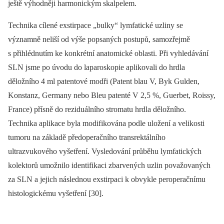
ještě výhodněji harmonickým skalpelem.
Technika cílené exstirpace „bulky“ lymfatické uzliny se
významně neliší od výše popsaných postupů, samozřejmě
s přihlédnutím ke konkrétní anatomické oblasti. Při vyhledávání
SLN jsme po úvodu do laparoskopie aplikovali do hrdla
děložního 4 ml patentové modři (Patent blau V, Byk Gulden,
Konstanz, Germany nebo Bleu patenté V 2,5 %, Guerbet, Roissy,
France) přísně do reziduálního stromatu hrdla děložního.
Technika aplikace byla modifikována podle uložení a velikosti
tumoru na základě předoperačního transrektálního
ultrazvukového vyšetření. Vysledování průběhu lymfatických
kolektorů umožnilo identifikaci zbarvených uzlin považovaných
za SLN a jejich následnou exstirpaci k obvykle peroperačnímu
histologickému vyšetření [30].