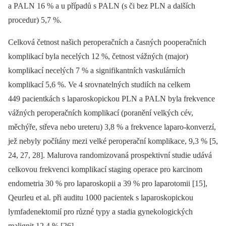
a PALN 16 % a u případů s PALN (s či bez PLN a dalších
procedur) 5,7 %.
Celková četnost našich peroperačních a časných pooperačních
komplikací byla necelých 12 %, četnost vážných (major)
komplikací necelých 7 % a signifikantních vaskulárních
komplikací 5,6 %. Ve 4 srovnatelných studiích na celkem
449 pacientkách s laparoskopickou PLN a PALN byla frekvence
vážných peroperačních komplikací (poranění velkých cév,
měchýře, střeva nebo ureteru) 3,8 % a frekvence laparo-konverzí,
jež nebyly počítány mezi velké peroperační komplikace, 9,3 % [5,
24, 27, 28]. Malurova randomizovaná prospektivní studie udává
celkovou frekvenci komplikací staging operace pro karcinom
endometria 30 % pro laparoskopii a 39 % pro laparotomii [15],
Qeurleu et al. při auditu 1000 pacientek s laparoskopickou
lymfadenektomií pro různé typy a stadia gynekologických
malignit 12,4 % [26].