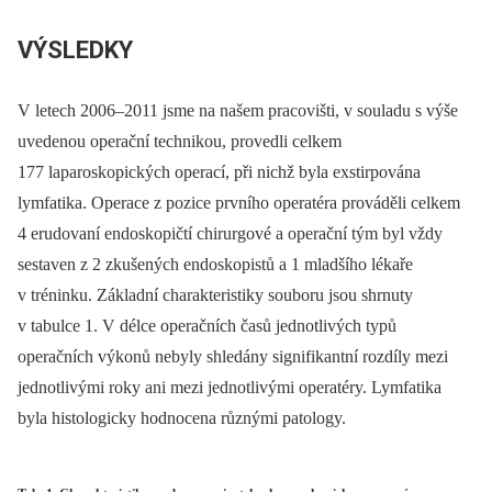
VÝSLEDKY
V letech 2006–2011 jsme na našem pracovišti, v souladu s výše
uvedenou operační technikou, provedli celkem
177 laparoskopických operací, při nichž byla exstirpována
lymfatika. Operace z pozice prvního operatéra prováděli celkem
4 erudovaní endoskopičtí chirurgové a operační tým byl vždy
sestaven z 2 zkušených endoskopistů a 1 mladšího lékaře
v tréninku. Základní charakteristiky souboru jsou shrnuty
v tabulce 1. V délce operačních časů jednotlivých typů
operačních výkonů nebyly shledány signifikantní rozdíly mezi
jednotlivými roky ani mezi jednotlivými operatéry. Lymfatika
byla histologicky hodnocena různými patology.