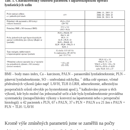
Tab. 1. Charakteristiky souboru pacientek s laparoskopickou operací
lymfatických uzlin
BMI – body mass index, Ca – karcinom, PALN – paraaortální lymfadenektomie, PLN –
+
pánevní lymfadenektomie, SO – směrodatná odchylka,
délka celé operace, včetně
přidružených výkonů (jako např. LAVH, TLH či LRH, adnexektomie, adheziolýza
x
pooperačních srůstů obvykle po hysterektomii apod.),
kalkulováno pouze u těch
výkonů, kde bylo možné čas jednoznačně určit a kde byla lymfadenektomie prováděna
systematicky (nezapočítávány výkony s konverzí na lapartotomii nebo s peroperační
histologií): u 42 pacientek s PLN, 67 s PALN, 37 s PLN + PALN a u 21 žen s PALN +
PLN + TLH / LAVH
Kromě výše zmíněných parametrů jsme se zaměřili na počty