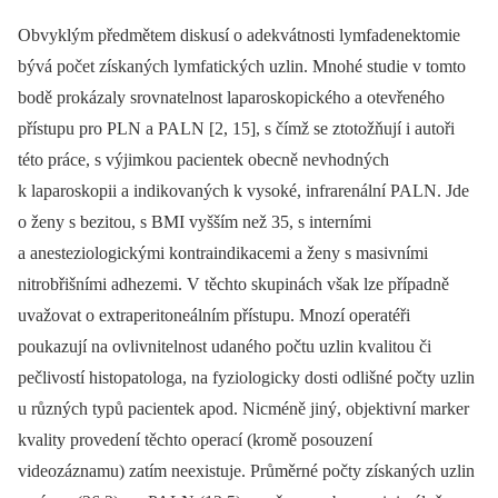
Obvyklým předmětem diskusí o adekvátnosti lymfadenektomie
bývá počet získaných lymfatických uzlin. Mnohé studie v tomto
bodě prokázaly srovnatelnost laparoskopického a otevřeného
přístupu pro PLN a PALN [2, 15], s čímž se ztotožňují i autoři
této práce, s výjimkou pacientek obecně nevhodných
k laparoskopii a indikovaných k vysoké, infrarenální PALN. Jde
o ženy s bezitou, s BMI vyšším než 35, s interními
a anesteziologickými kontraindikacemi a ženy s masivními
nitrobřišními adhezemi. V těchto skupinách však lze případně
uvažovat o extraperitoneálním přístupu. Mnozí operatéři
poukazují na ovlivnitelnost udaného počtu uzlin kvalitou či
pečlivostí histopatologa, na fyziologicky dosti odlišné počty uzlin
u různých typů pacientek apod. Nicméně jiný, objektivní marker
kvality provedení těchto operací (kromě posouzení
videozáznamu) zatím neexistuje. Průměrné počty získaných uzlin