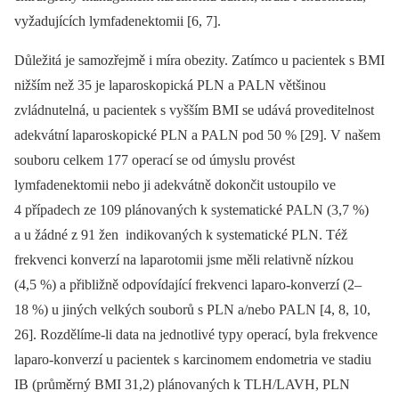
vyžadujících lymfadenektomii [6, 7].
Důležitá je samozřejmě i míra obezity. Zatímco u pacientek s BMI
nižším než 35 je laparoskopická PLN a PALN většinou
zvládnutelná, u pacientek s vyšším BMI se udává proveditelnost
adekvátní laparoskopické PLN a PALN pod 50 % [29]. V našem
souboru celkem 177 operací se od úmyslu provést
lymfadenektomii nebo ji adekvátně dokončit ustoupilo ve
4 případech ze 109 plánovaných k systematické PALN (3,7 %)
a u žádné z 91 žen indikovaných k systematické PLN. Též
frekvenci konverzí na laparotomii jsme měli relativně nízkou
(4,5 %) a přibližně odpovídající frekvenci laparo-konverzí (2–
18 %) u jiných velkých souborů s PLN a/nebo PALN [4, 8, 10,
26]. Rozdělíme-li data na jednotlivé typy operací, byla frekvence
laparo-konverzí u pacientek s karcinomem endometria ve stadiu
IB (průměrný BMI 31,2) plánovaných k TLH/LAVH, PLN