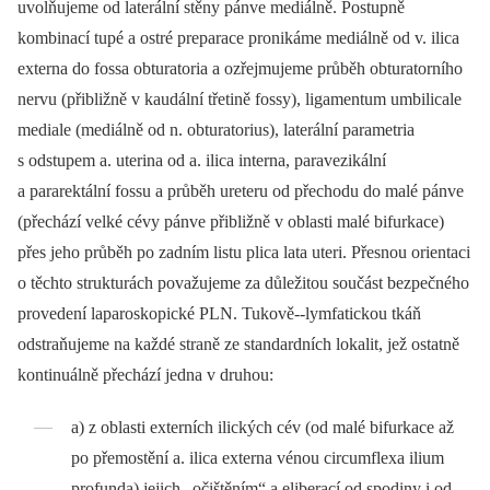
uvolňujeme od laterální stěny pánve mediálně. Postupně
kombinací tupé a ostré preparace pronikáme mediálně od v. ilica
externa do fossa obturatoria a ozřejmujeme průběh obturatorního
nervu (přibližně v kaudální třetině fossy), ligamentum umbilicale
mediale (mediálně od n. obturatorius), laterální parametria
s odstupem a. uterina od a. ilica interna, paravezikální
a pararektální fossu a průběh ureteru od přechodu do malé pánve
(přechází velké cévy pánve přibližně v oblasti malé bifurkace)
přes jeho průběh po zadním listu plica lata uteri. Přesnou orientaci
o těchto strukturách považujeme za důležitou součást bezpečného
provedení laparoskopické PLN. Tukově--lymfatickou tkáň
odstraňujeme na každé straně ze standardních lokalit, jež ostatně
kontinuálně přechází jedna v druhou:
a) z oblasti externích ilických cév (od malé bifurkace až
po přemostění a. ilica externa vénou circumflexa ilium
profunda) jejich „očištěním“ a eliberací od spodiny i od