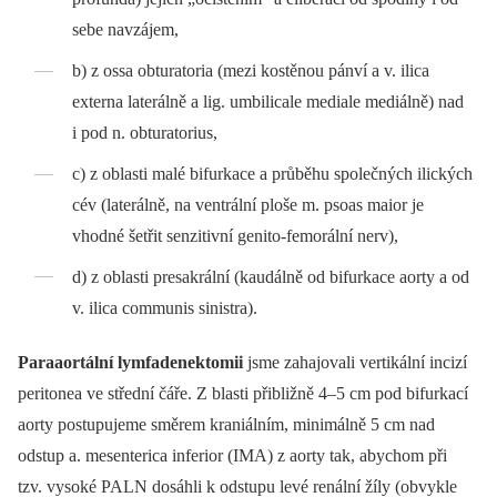
sebe navzájem,
b) z ossa obturatoria (mezi kostěnou pánví a v. ilica
externa laterálně a lig. umbilicale mediale mediálně) nad
i pod n. obturatorius,
c) z oblasti malé bifurkace a průběhu společných ilických
cév (laterálně, na ventrální ploše m. psoas maior je
vhodné šetřit senzitivní genito-femorální nerv),
d) z oblasti presakrální (kaudálně od bifurkace aorty a od
v. ilica communis sinistra).
Paraaortální lymfadenektomii
jsme zahajovali vertikální incizí
peritonea ve střední čáře. Z blasti přibližně 4–5 cm pod bifurkací
aorty postupujeme směrem kraniálním, minimálně 5 cm nad
odstup a. mesenterica inferior (IMA) z aorty tak, abychom při
tzv. vysoké PALN dosáhli k odstupu levé renální žíly (obvykle