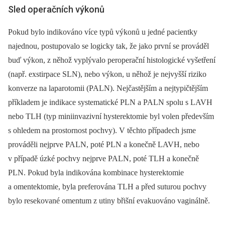
Sled operačních výkonů
Pokud bylo indikováno více typů výkonů u jedné pacientky
najednou, postupovalo se logicky tak, že jako první se prováděl
buď výkon, z něhož vyplývalo peroperační histologické vyšetření
(např. exstirpace SLN), nebo výkon, u něhož je nejvyšší riziko
konverze na laparotomii (PALN). Nejčastějším a nejtypičtějším
příkladem je indikace systematické PLN a PALN spolu s LAVH
nebo TLH (typ miniinvazivní hysterektomie byl volen především
s ohledem na prostornost pochvy). V těchto případech jsme
prováděli nejprve PALN, poté PLN a konečně LAVH, nebo
v případě úzké pochvy nejprve PALN, poté TLH a konečně
PLN. Pokud byla indikována kombinace hysterektomie
a omentektomie, byla preferována TLH a před suturou pochvy
bylo resekované omentum z utiny břišní evakuováno vaginálně.