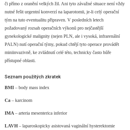
či přímo z oranění velkých žil. Ani tyto závažné situace není vždy
nutné řešit urgentní konverzí na laparotomii, je-li celý operační
tým na tuto eventualitu připraven. V posledních letech
požadovaný rozsah operačních výkonů pro nejčastější
gynekologické malignity (nejen PLN, ale i vysoká, infrarenální
PALN) nutí operační týmy, pokud chtějí tyto operace provádět
miniinvazivně, ke zvládnutí celé této, technicky často hůře
přístupné oblasti.
Seznam použitých zkratek
BMI
–⁠ body mass index
Ca
–⁠ karcinom
IMA
–⁠ arteria mesenterica inferior
LAVH
–⁠ laparoskopicky asistovaná vaginální hysterektomie