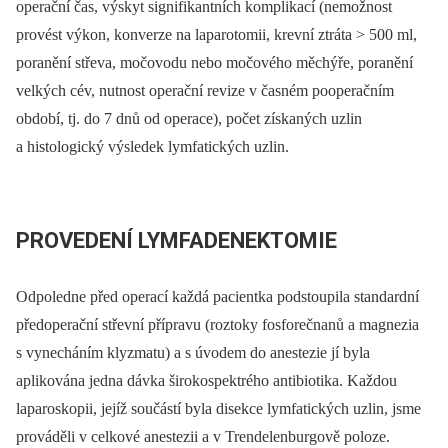
operační čas, výskyt signifikantních komplikací (nemožnost
provést výkon, konverze na laparotomii, krevní ztráta > 500 ml,
poranění střeva, močovodu nebo močového měchýře, poranění
velkých cév, nutnost operační revize v časném pooperačním
období, tj. do 7 dnů od operace), počet získaných uzlin
a histologický výsledek lymfatických uzlin.
PROVEDENÍ LYMFADENEKTOMIE
Odpoledne před operací každá pacientka podstoupila standardní
předoperační střevní přípravu (roztoky fosforečnanů a magnezia
s vynecháním klyzmatu) a s úvodem do anestezie jí byla
aplikována jedna dávka širokospektrého antibiotika. Každou
laparoskopii, jejíž součástí byla disekce lymfatických uzlin, jsme
prováděli v celkové anestezii a v Trendelenburgově poloze.