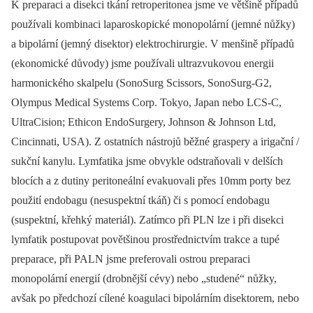
K preparaci a disekci tkání retroperitonea jsme ve většině případů
používali kombinaci laparoskopické monopolární (jemné nůžky)
a bipolární (jemný disektor) elektrochirurgie. V menšině případů
(ekonomické důvody) jsme používali ultrazvukovou energii
harmonického skalpelu (SonoSurg Scissors, SonoSurg-G2,
Olympus Medical Systems Corp. Tokyo, Japan nebo LCS-C,
UltraCision; Ethicon EndoSurgery, Johnson & Johnson Ltd,
Cincinnati, USA). Z ostatních nástrojů běžné graspery a irigační /
sukční kanylu. Lymfatika jsme obvykle odstraňovali v delších
blocích a z dutiny peritoneální evakuovali přes 10mm porty bez
použití endobagu (nesuspektní tkáň) či s pomocí endobagu
(suspektní, křehký materiál). Zatímco při PLN lze i při disekci
lymfatik postupovat povětšinou prostřednictvím trakce a tupé
preparace, při PALN jsme preferovali ostrou preparaci
monopolární energií (drobnější cévy) nebo „studené“ nůžky,
avšak po předchozí cílené koagulaci bipolárním disektorem, nebo