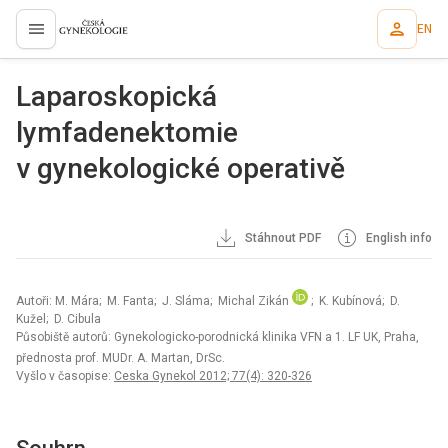
EN
proLékaře.cz
Laparoskopická
lymfadenektomie
v gynekologické operativě
Stáhnout PDF
English info
Autoři: M. Mára; M. Fanta; J. Sláma; Michal Zikán
; K. Kubínová; D.
Kužel; D. Cibula
Působiště autorů: Gynekologicko-porodnická klinika VFN a 1. LF UK, Praha,
přednosta prof. MUDr. A. Martan, DrSc.
Vyšlo v časopise:
Ceska Gynekol 2012; 77(4): 320-326