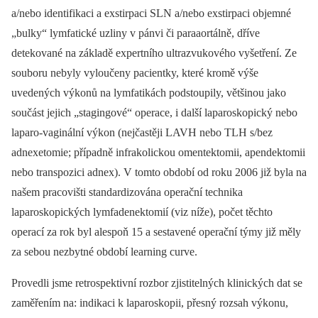
a/nebo identifikaci a exstirpaci SLN a/nebo exstirpaci objemné
„bulky“ lymfatické uzliny v pánvi či paraaortálně, dříve
detekované na základě expertního ultrazvukového vyšetření. Ze
souboru nebyly vyloučeny pacientky, které kromě výše
uvedených výkonů na lymfatikách podstoupily, většinou jako
součást jejich „stagingové“ operace, i další laparoskopický nebo
laparo-vaginální výkon (nejčastěji LAVH nebo TLH s/bez
adnexetomie; případně infrakolickou omentektomii, apendektomii
nebo transpozici adnex). V tomto období od roku 2006 již byla na
našem pracovišti standardizována operační technika
laparoskopických lymfadenektomií (viz níže), počet těchto
operací za rok byl alespoň 15 a sestavené operační týmy již měly
za sebou nezbytné období learning curve.
Provedli jsme retrospektivní rozbor zjistitelných klinických dat se
zaměřením na: indikaci k laparoskopii, přesný rozsah výkonu,