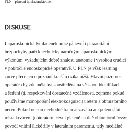
PLN – pánevní lymfadenektomie,
DISKUSE
Laparoskopická lymfadenektomie pánevní i paraaortální
bezpochyby patří k technicky náročným laparoskopickým
výkonům, vyžadujícím dobré znalosti anatomie i vysokou erudici
v pokročilé endoskopické operativě. U PLN je však learning
curve přece jen o poznání kratší a rizika nižší. Hlavní pozornost
operatéra by zde měla být soustředěna na včasnou identifikaci
a šetření (tj. respektování dostatečné vzdálenosti, zejména pokud
používáme monopolární elektrokoagulaci) ureteru a obturatorního
nervu. Pokud nejsou nevhodně traumatizována ani potenciální
místa krvácení (obturatorní cévní pleteně na dně obturatorní fossy;
povodí vnitřní ilické žíly v laterálním parametriu, tedy mediálně