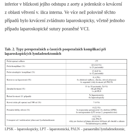
inferior v blízkosti jejího odstupu z aorty a jedenkrát o krvácení
z oblasti větvení v. ilica interna. Ve více než polovině těchto
případů bylo krvácení zvládnuto laparoskopicky, včetně jednoho
případu laparoskopické sutury poraněné VCI.
Tab. 2. Typy peroperačních a časných pooperačních komplikací při
laparoskopických lymfadenektomiích
LPSK – laparoskopicky, LPT – laparotomická, PALN – paraaortální lymfadenektomie,