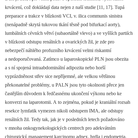
krvácení, což dokládají data nejen z naší studie [11, 17]. Tupá
preparace a trakce v blízkosti VCI, v. ilica communis sinistra
(nenápadně skrytá tukovou tkání těsně pod bifurkací aorty),
lumbálních cévních větví (subaortálně vlevo) a ve vyšších partiích
v blízkosti odstupu renálních a ovarických žil, je zde pro
nebezpečí náhlého profuzního krvácení velmi riskantní
a nedoporučovaná. Zatímco u laparoskopické PLN jsou obezita
a s ní spojená intraabdominální adipozita nebo horší
vyprázdněnost střev sice nepříjemné, ale velkou většinou
překonatelné problémy, u PALN jsou tyto okolnosti přece jen
častějším důvodem k ředčasnému ukončení výkonu nebo ke
konverzi na laparotomii. A to zejména, pokud je kraniální rozsah
resekce lymfatik vymezen nikoli odstupem IMA, ale odstupy
renálních žil. Tedy tak, jak je v posledních letech požadováno
v mnoha onkogynekologických centrech pro adekvátním
chirurgický management karcinomu adnex, hrdla i endometria,