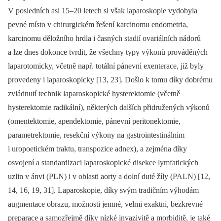
V posledních asi 15–20 letech si však laparoskopie vydobyla
pevné místo v chirurgickém řešení karcinomu endometria,
karcinomu děložního hrdla i časných stadií ovariálních nádorů
a lze dnes dokonce tvrdit, že všechny typy výkonů prováděných
laparotomicky, včetně např. totální pánevní exenterace, již byly
provedeny i laparoskopicky [13, 23]. Došlo k tomu díky dobrému
zvládnutí technik laparoskopické hysterektomie (včetně
hysterektomie radikální), některých dalších přidružených výkonů
(omentektomie, apendektomie, pánevní peritonektomie,
parametrektomie, resekční výkony na gastrointestinálním
i uropoetickém traktu, transpozice adnex), a zejména díky
osvojení a standardizaci laparoskopické disekce lymfatických
uzlin v ánvi (PLN) i v oblasti aorty a dolní duté žíly (PALN) [12,
14, 16, 19, 31]. Laparoskopie, díky svým tradičním výhodám
augmentace obrazu, možnosti jemné, velmi exaktní, bezkrevné
preparace a samozřejmě díky nízké invazivitě a morbiditě, je také