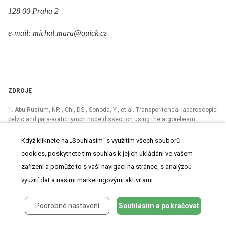
128 00 Praha 2
e-mail: michal.mara@quick.cz
ZDROJE
1. Abu-Rustum, NR., Chi, DS., Sonoda, Y., et al. Transperitoneal laparoscopic
pelvic and para-aortic lymph node dissection using the argon-beam
coagulator and monopolar instruments: an 8-year study and description of
technique. Gynecol Oncol, 2003, 89, p. 504–513.
Když kliknete na „Souhlasím“ s využitím všech souborů
2. Benedetti Panici, P., Plotti, F., Zullo, MA., et al. Pelvic lymphadenectomy
cookies, poskytnete tím souhlas k jejich ukládání ve vašem
for cervical carcinoma: laparotomy extraperitoneal, transperitoneal or
zařízení a pomůže to s vaší navigací na stránce, s analýzou
laparoscopic approach? A randomized study. Gynecol Oncol, 2006, 103,
využití dat a našimi marketingovými aktivitami.
p. 859–864.
3. Boggess, JF., Gehrig, A., Cantrell, L., et al. A comparative study of
3 surgical methods for hysterectomy with staging for endometrial cancer:
Podrobné nastavení
Souhlasím a pokračovat
robotic assistance, laparoscopy, laparotomy. Am J Obstet Gynecol, 2008,
199, p. 360.e1–9.