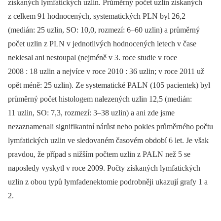
získaných lymfatických uzlin. Průměrný počet uzlin získaných
z celkem 91 hodnocených, systematických PLN byl 26,2
(medián: 25 uzlin, SO: 10,0, rozmezí: 6–60 uzlin) a průměrný
počet uzlin z PLN v jednotlivých hodnocených letech v čase
neklesal ani nestoupal (nejméně v 3. roce studie v roce
2008 : 18 uzlin a nejvíce v roce 2010 : 36 uzlin; v roce 2011 už
opět méně: 25 uzlin). Ze systematické PALN (105 pacientek) byl
průměrný počet histologem nalezených uzlin 12,5 (medián:
11 uzlin, SO: 7,3, rozmezí: 3–38 uzlin) a ani zde jsme
nezaznamenali signifikantní nárůst nebo pokles průměrného počtu
lymfatických uzlin ve sledovaném časovém období 6 let. Je však
pravdou, že případ s nižším počtem uzlin z PALN než 5 se
naposledy vyskytl v roce 2009. Počty získaných lymfatických
uzlin z obou typů lymfadenektomie podrobněji ukazují grafy 1 a
2.