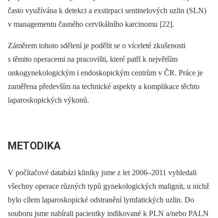
často využívána k detekci a exstirpaci sentinelových uzlin (SLN)
v managementu časného cervikálního karcinomu [22].
Záměrem tohoto sdělení je podělit se o víceleté zkušenosti
s těmito operacemi na pracovišti, které patří k největším
onkogynekologickým i endoskopickým centrům v ČR. Práce je
zaměřena především na technické aspekty a komplikace těchto
laparoskopických výkonů.
METODIKA
V počítačové databázi kliniky jsme z let 2006–2011 vyhledali
všechny operace různých typů gynekologických malignit, u nichž
bylo cílem laparoskopické odstranění lymfatických uzlin. Do
souboru jsme nabírali pacientky indikované k PLN a/nebo PALN