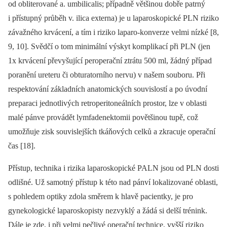
od obliterované a. umbilicalis; případně většinou dobře patrný
i přístupný průběh v. ilica externa) je u laparoskopické PLN riziko
závažného krvácení, a tím i riziko laparo-konverze velmi nízké [8,
9, 10]. Svědčí o tom minimální výskyt komplikací při PLN (jen
1x krvácení převyšující peroperační ztrátu 500 ml, žádný případ
poranění ureteru či obturatorního nervu) v našem souboru. Při
respektování základních anatomických souvislostí a po úvodní
preparaci jednotlivých retroperitoneálních prostor, lze v oblasti
malé pánve provádět lymfadenektomii povětšinou tupě, což
umožňuje zisk souvislejších tkáňových celků a zkracuje operační
čas [18].
Přístup, technika i rizika laparoskopické PALN jsou od PLN dosti
odlišné. Už samotný přístup k této nad pánví lokalizované oblasti,
s pohledem optiky zdola směrem k hlavě pacientky, je pro
gynekologické laparoskopisty nezvyklý a žádá si delší trénink.
Dále je zde, i při velmi pečlivé operační technice, vyšší riziko