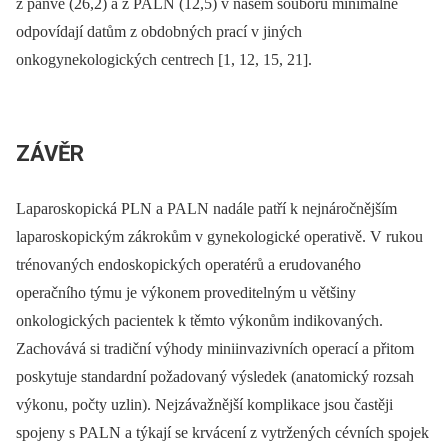
z pánve (26,2) a z PALN (12,5) v našem souboru minimálně
odpovídají datům z obdobných prací v jiných
onkogynekologických centrech [1, 12, 15, 21].
ZÁVĚR
Laparoskopická PLN a PALN nadále patří k nejnáročnějším
laparoskopickým zákrokům v gynekologické operativě. V rukou
trénovaných endoskopických operatérů a erudovaného
operačního týmu je výkonem proveditelným u většiny
onkologických pacientek k těmto výkonům indikovaných.
Zachovává si tradiční výhody miniinvazivních operací a přitom
poskytuje standardní požadovaný výsledek (anatomický rozsah
výkonu, počty uzlin). Nejzávažnější komplikace jsou častěji
spojeny s PALN a týkají se krvácení z vytržených cévních spojek