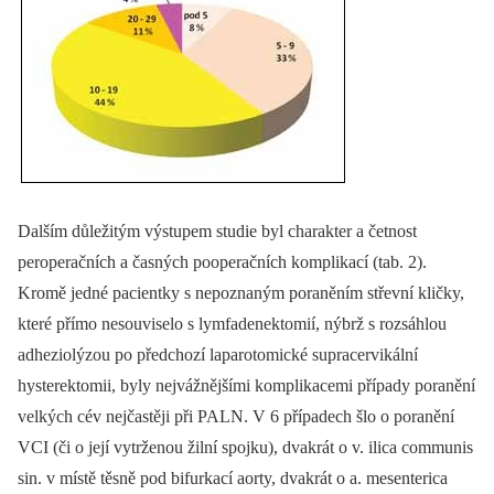
Dalším důležitým výstupem studie byl charakter a četnost
peroperačních a časných pooperačních komplikací (tab. 2).
Kromě jedné pacientky s nepoznaným poraněním střevní kličky,
které přímo nesouviselo s lymfadenektomií, nýbrž s rozsáhlou
adheziolýzou po předchozí laparotomické supracervikální
hysterektomii, byly nejvážnějšími komplikacemi případy poranění
velkých cév nejčastěji při PALN. V 6 případech šlo o poranění
VCI (či o její vytrženou žilní spojku), dvakrát o v. ilica communis
sin. v místě těsně pod bifurkací aorty, dvakrát o a. mesenterica