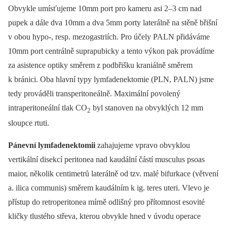
Obvykle umísťujeme 10mm port pro kameru asi 2–3 cm nad
pupek a dále dva 10mm a dva 5mm porty laterálně na stěně břišní
v obou hypo-, resp. mezogastriích. Pro účely PALN přidáváme
10mm port centrálně suprapubicky a tento výkon pak provádíme
za asistence optiky směrem z podbřišku kraniálně směrem
k bránici. Oba hlavní typy lymfadenektomie (PLN, PALN) jsme
tedy prováděli transperitoneálně. Maximální povolený
intraperitoneální tlak CO
byl stanoven na obvyklých 12 mm
2
sloupce rtuti.
Pánevní lymfadenektomii
zahajujeme vpravo obvyklou
vertikální disekcí peritonea nad kaudální částí musculus psoas
maior, několik centimetrů laterálně od tzv. malé bifurkace (větvení
a. ilica communis) směrem kaudálním k ig. teres uteri. Vlevo je
přístup do retroperitonea mírně odlišný pro přítomnost esovité
kličky tlustého střeva, kterou obvykle hned v úvodu operace