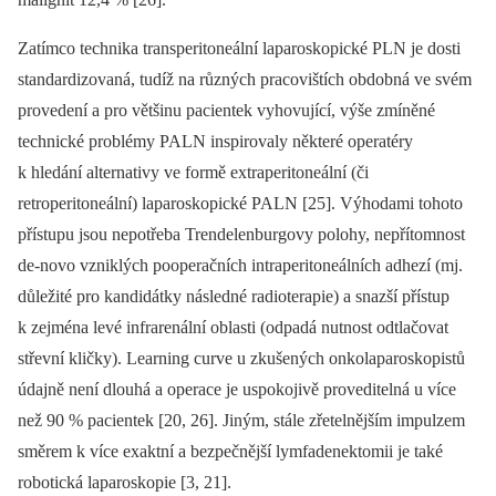
Zatímco technika transperitoneální laparoskopické PLN je dosti
standardizovaná, tudíž na různých pracovištích obdobná ve svém
provedení a pro většinu pacientek vyhovující, výše zmíněné
technické problémy PALN inspirovaly některé operatéry
k hledání alternativy ve formě extraperitoneální (či
retroperitoneální) laparoskopické PALN [25]. Výhodami tohoto
přístupu jsou nepotřeba Trendelenburgovy polohy, nepřítomnost
de-novo vzniklých pooperačních intraperitoneálních adhezí (mj.
důležité pro kandidátky následné radioterapie) a snazší přístup
k zejména levé infrarenální oblasti (odpadá nutnost odtlačovat
střevní kličky). Learning curve u zkušených onkolaparoskopistů
údajně není dlouhá a operace je uspokojivě proveditelná u více
než 90 % pacientek [20, 26]. Jiným, stále zřetelnějším impulzem
směrem k více exaktní a bezpečnější lymfadenektomii je také
robotická laparoskopie [3, 21].