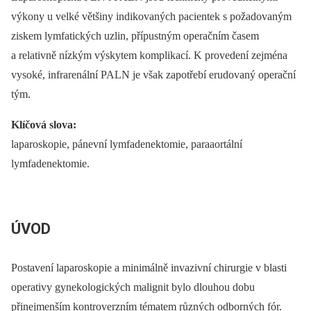
výkony u velké většiny indikovaných pacientek s požadovaným
ziskem lymfatických uzlin, přípustným operačním časem
a relativně nízkým výskytem komplikací. K provedení zejména
vysoké, infrarenální PALN je však zapotřebí erudovaný operační
tým.
Klíčová slova:
laparoskopie, pánevní lymfadenektomie, paraaortální
lymfadenektomie.
ÚVOD
Postavení laparoskopie a minimálně invazivní chirurgie v blasti
operativy gynekologických malignit bylo dlouhou dobu
přinejmenším kontroverzním tématem různých odborných fór.