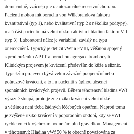
dominantně, vzácněji jde o autozomálně recesivní chorobu.
Pacienti mohou mít poruchu von Willebrandova faktoru
kvantitativní (typ 1), nebo kvalitativní (typ 2 s několika podtypy),
malá část pacientů má velmi nízkou aktivitu i hladinu faktoru VIII
(typ 3). Laboratorní nález je variabilní, závislý na typu
onemocnění. Typický je deficit vWf a FVIII, většinou spojený
s prodloužením APTT a poruchou agregace trombocytů.
Klinickým projevem je krvácení, především do kůže a sliznic.
Typickým projevem bývá velmi závažné pooperační nebo
poúrazové krvácení, a to i u pacientů s úplnou absencí
spontánních krvácivých projevů. Během těhotenství hladina vWf
výrazně stoupá, proto je zde riziko krvácení velmi nízké
a většinou není třeba žádných léčebných opatření. Naproti tomu
je zvýšené riziko krvácení v poporodním období, kdy se vWf
rychle vrací k výchozím hodnotám před graviditou. Management
v těhotenství: Hladina vWf 50 % je obecně považována za