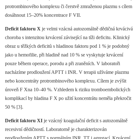
protrombinového komplexu či čerstvě zmraženou plazmu s cílem
dosáhnout 15–20% koncentrace F VII.
Deficit faktoru X
je velmi vzácná autozomálně dědičná krvácivá
choroba s intenzitou krvácení závisející na tíži deficitu. Klinický
obraz u těžkých deficitů s hladinou faktoru pod 1 % je podobný
jako u hemofilie, při hladině nad 10 % se vyskytuje krvácení
pouze během operace, porodu a při zraněních. V laboratoři
nacházíme prodloužení APTT i INR. V terapii užíváme plazmu
nebo koncentráty protrombinového komplexu. Cílem je zvýšit
úroveň F Xna 10–40 %. Vzhledem k riziku tromboembolických
komplikací by hladina F X po užití koncentrátu neměla překročit
50 % [3].
Deficit faktoru XI
je vzácný koagulační deficit s autozomálně
recesivní dědičností. Laboratorně je charakterizován
prodloužením APTT s normálním INR, TT i agregací. Krvácení