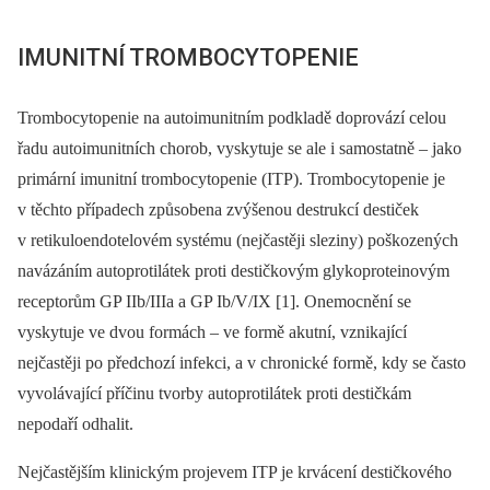
IMUNITNÍ TROMBOCYTOPENIE
Trombocytopenie na autoimunitním podkladě doprovází celou
řadu autoimunitních chorob, vyskytuje se ale i samostatně –⁠ jako
primární imunitní trombocytopenie (ITP). Trombocytopenie je
v těchto případech způsobena zvýšenou destrukcí destiček
v retikuloendotelovém systému (nejčastěji sleziny) poškozených
navázáním autoprotilátek proti destičkovým glykoproteinovým
receptorům GP IIb/IIIa a GP Ib/V/IX [1]. Onemocnění se
vyskytuje ve dvou formách –⁠ ve formě akutní, vznikající
nejčastěji po předchozí infekci, a v chronické formě, kdy se často
vyvolávající příčinu tvorby autoprotilátek proti destičkám
nepodaří odhalit.
Nejčastějším klinickým projevem ITP je krvácení destičkového