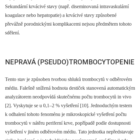
Sekundární krvácivé stavy (např. diseminovaná intravaskulární
koagulace nebo hepatopatie) a krvácivé stavy způsobené
převážně porodnickými komplikacemi nejsou předmětem tohoto
sdělení.
NEPRAVÁ (PSEUDO)TROMBOCYTOPENIE
Tento stav je způsoben tvorbou shluků trombocytů v odběrovém
médiu. Falešně snížená hodnota destiček stanovená automatickým
analyzátorem neodpovídá skutečnému počtu trombocytů in vivo
[2]. Vyskytuje se u 0,1–2 % vyšetření [10]. Jednoduchým testem
k odhalení tohoto fenoménu je mikroskopické vyšetření počtu
trombocytů v nátěru periferní krve, popřípadě podle dostupnosti
vyšetření v jiném odběrovém médiu. Tato jednotka nepředstavuje