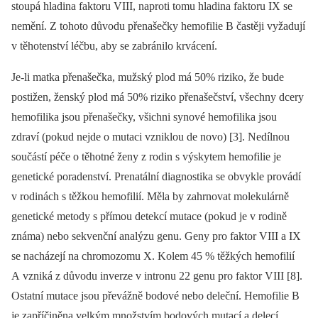
stoupá hladina faktoru VIII, naproti tomu hladina faktoru IX se
nemění. Z tohoto důvodu přenašečky hemofilie B častěji vyžadují
v těhotenství léčbu, aby se zabránilo krvácení.
Je-li matka přenašečka, mužský plod má 50% riziko, že bude
postižen, ženský plod má 50% riziko přenašečství, všechny dcery
hemofilika jsou přenašečky, všichni synové hemofilika jsou
zdraví (pokud nejde o mutaci vzniklou de novo) [3]. Nedílnou
součástí péče o těhotné ženy z rodin s výskytem hemofilie je
genetické poradenství. Prenatální diagnostika se obvykle provádí
v rodinách s těžkou hemofilií. Měla by zahrnovat molekulárně
genetické metody s přímou detekcí mutace (pokud je v rodině
známa) nebo sekvenční analýzu genu. Geny pro faktor VIII a IX
se nacházejí na chromozomu X. Kolem 45 % těžkých hemofilií
A vzniká z důvodu inverze v intronu 22 genu pro faktor VIII [8].
Ostatní mutace jsou převážně bodové nebo deleční. Hemofilie B
je zapříčiněna velkým množstvím bodových mutací a delecí.