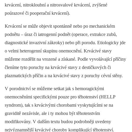
krvácení, nitrokloubní a nitrosvalové krvácení, zvýšené
poúrazové či pooperační krvácení).
Krvácení se může objevit spontánně nebo po mechanickém
podnětu –⁠ úraz či iatrogenní podnět (operace, extrakce zubů,
diagnostické invazivní zákroky) nebo při porodu. Etiologicky jde
o velmi heterogenní skupinu onemocnění. Krvácivé stavy
můžeme rozdělit na vrozené a získané. Podle vyvolávající příčiny
členíme tyto poruchy na krvácivé stavy z destičkových či
plazmatických příčin a na krvácivé stavy z poruchy cévní stěny.
V porodnictví se můžeme setkat jak s hemoragickými
onemocněními specifickými pouze pro těhotenství (HELLP
syndrom), tak s krvácivými chorobami vyskytujícími se na
graviditě nezávisle, ale i ty mohou být těhotenstvím
modifikovány. V dalším textu budou podrobněji uvedeny
nejvýznamnější krvácivé choroby komplikující těhotenství.