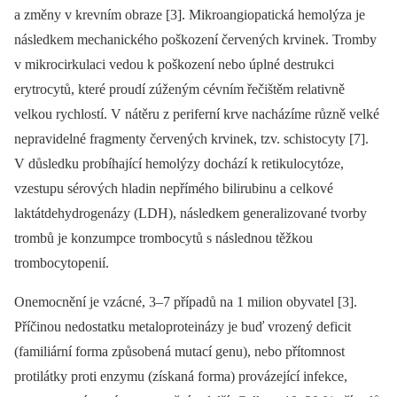
a změny v krevním obraze [3]. Mikroangiopatická hemolýza je
následkem mechanického poškození červených krvinek. Tromby
v mikrocirkulaci vedou k poškození nebo úplné destrukci
erytrocytů, které proudí zúženým cévním řečištěm relativně
velkou rychlostí. V nátěru z periferní krve nacházíme různě velké
nepravidelné fragmenty červených krvinek, tzv. schistocyty [7].
V důsledku probíhající hemolýzy dochází k retikulocytóze,
vzestupu sérových hladin nepřímého bilirubinu a celkové
laktátdehydrogenázy (LDH), následkem generalizované tvorby
trombů je konzumpce trombocytů s následnou těžkou
trombocytopenií.
Onemocnění je vzácné, 3–7 případů na 1 milion obyvatel [3].
Příčinou nedostatku metaloproteinázy je buď vrozený deficit
(familiární forma způsobená mutací genu), nebo přítomnost
protilátky proti enzymu (získaná forma) provázející infekce,