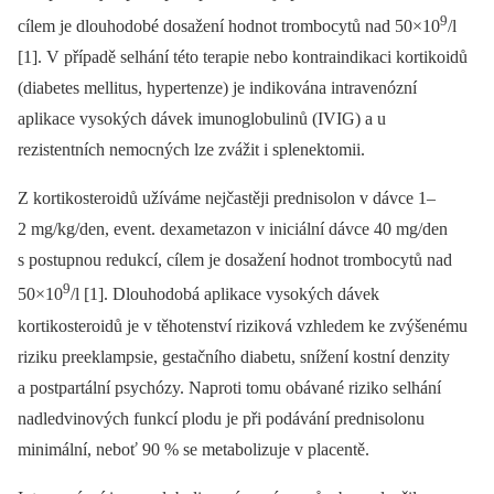
9
cílem je dlouhodobé dosažení hodnot trombocytů nad 50×10
/l
[1]. V případě selhání této terapie nebo kontraindikaci kortikoidů
(diabetes mellitus, hypertenze) je indikována intravenózní
aplikace vysokých dávek imunoglobulinů (IVIG) a u
rezistentních nemocných lze zvážit i splenektomii.
Z kortikosteroidů užíváme nejčastěji prednisolon v dávce 1–
2 mg/kg/den, event. dexametazon v iniciální dávce 40 mg/den
s postupnou redukcí, cílem je dosažení hodnot trombocytů nad
9
50×10
/l [1]. Dlouhodobá aplikace vysokých dávek
kortikosteroidů je v těhotenství riziková vzhledem ke zvýšenému
riziku preeklampsie, gestačního diabetu, snížení kostní denzity
a postpartální psychózy. Naproti tomu obávané riziko selhání
nadledvinových funkcí plodu je při podávání prednisolonu
minimální, neboť 90 % se metabolizuje v placentě.