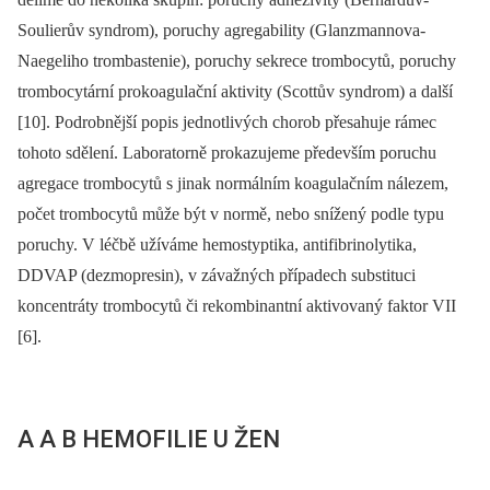
Soulierův syndrom), poruchy agregability (Glanzmannova-
Naegeliho trombastenie), poruchy sekrece trombocytů, poruchy
trombocytární prokoagulační aktivity (Scottův syndrom) a další
[10]. Podrobnější popis jednotlivých chorob přesahuje rámec
tohoto sdělení. Laboratorně prokazujeme především poruchu
agregace trombocytů s jinak normálním koagulačním nálezem,
počet trombocytů může být v normě, nebo snížený podle typu
poruchy. V léčbě užíváme hemostyptika, antifibrinolytika,
DDVAP (dezmopresin), v závažných případech substituci
koncentráty trombocytů či rekombinantní aktivovaný faktor VII
[6].
A A B HEMOFILIE U ŽEN