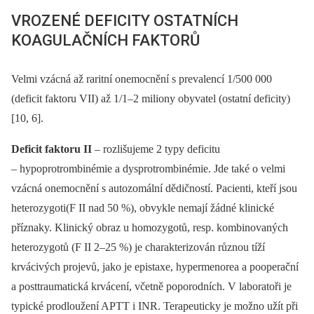
VROZENÉ DEFICITY OSTATNÍCH
KOAGULAČNÍCH FAKTORŮ
Velmi vzácná až raritní onemocnění s prevalencí 1/500 000
(deficit faktoru VII) až 1/1–2 miliony obyvatel (ostatní deficity)
[10, 6].
Deficit faktoru II
–⁠ rozlišujeme 2 typy deficitu
–⁠ hypoprotrombinémie a dysprotrombinémie. Jde také o velmi
vzácná onemocnění s autozomální dědičností. Pacienti, kteří jsou
heterozygoti(F II nad 50 %), obvykle nemají žádné klinické
příznaky. Klinický obraz u homozygotů, resp. kombinovaných
heterozygotů (F II 2–25 %) je charakterizován různou tíží
krvácivých projevů, jako je epistaxe, hypermenorea a pooperační
a posttraumatická krvácení, včetně poporodních. V laboratoři je
typické prodloužení APTT i INR. Terapeuticky je možno užít při