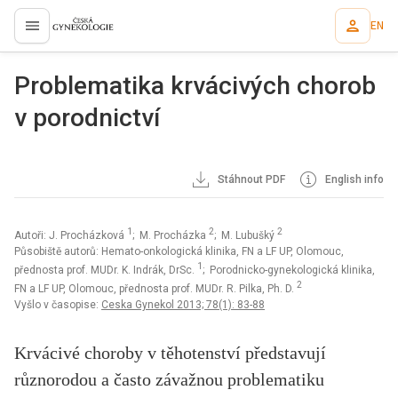
EN
proLékaře.cz
Problematika krvácivých chorob
v porodnictví
Stáhnout PDF
English info
1
2
2
Autoři: J. Procházková
; M. Procházka
; M. Lubušký
Působiště autorů: Hemato-onkologická klinika, FN a LF UP, Olomouc,
1
přednosta prof. MUDr. K. Indrák, DrSc.
; Porodnicko-gynekologická klinika,
2
FN a LF UP, Olomouc, přednosta prof. MUDr. R. Pilka, Ph. D.
Vyšlo v časopise:
Ceska Gynekol 2013; 78(1): 83-88
Krvácivé choroby v těhotenství představují
různorodou a často závažnou problematiku