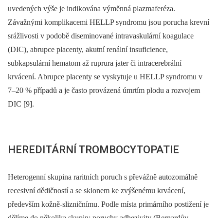
uvedených výše je indikována výměnná plazmaferéza.
Závažnými komplikacemi HELLP syndromu jsou porucha krevní
srážlivosti v podobě diseminované intravaskulární koagulace
(DIC), abrupce placenty, akutní renální insuficience,
subkapsulární hematom až ruprura jater či intracerebrální
krvácení. Abrupce placenty se vyskytuje u HELLP syndromu v
7–20 % případů a je často provázená úmrtím plodu a rozvojem
DIC [9].
HEREDITÁRNÍ TROMBOCYTOPATIE
Heterogenní skupina raritních poruch s převážně autozomálně
recesivní dědičností a se sklonem ke zvýšenému krvácení,
především kožně-slizničnímu. Podle místa primárního postižení je
dělíme do několika skupin: poruchy adhezivity (Bernardův-