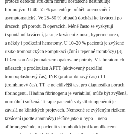
protože defektní struktura fibrinu dostatečně nestimuluje
fibrinolýzu. U 40–55 % pacientů je průběh onemocnění
asymptomatický. Ve 25–50 % případů dochází ke krvácení po
úrazech, při porodu či operacích. Méně často se vyskytují
i spontánní krvácení, jako je krvácení z nosu, hypermenorea,
a někdy i podkožní hematomy. U 10–20 % pacientů je zvýšené
riziko trombotických komplikací (žilní i tepenné trombózy) [3].
U žen jsou častým nálezem opakované potraty. V laboratorních
nálezech je prodloužen APTT (aktivovaný parciální
tromboplastinový čas), INR (protrombinový čas) i TT
(trombinový čas). TT je nejcitlivější test pro diagnostiku poruch
fibrinogenu. Hladina fibrinogenu je variabilní, může být zvýšená,
normální i snížená. Terapie pacientů s dysfibrinogenémií je
závislá na klinických projevech. Nemocné se zvýšeným rizikem
krvácení (podle anamnézy) léčíme jako u hypo –⁠ nebo
afibrinogenémie, u pacientů s trombotickými komplikacemi