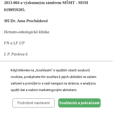
2013-004 a výzkumným záměrem MŠMT -⁠ MSM
6198959205.
MUDr. Jana Procházková
Hemato-onkologická klinika
FN a LF UP
I. P. Pavlova 6
775 20 Olomouc
Když kliknete na „Souhlasím“ s využitím všech souborů
jana.prochazkova@fnol.cz
cookies, poskytnete tím souhlas k jejich ukládání ve vašem
zařízení a pomůže to s vaší navigací na stránce, s analýzou
využití dat a našimi marketingovými aktivitami.
Podrobné nastavení
Souhlasím a pokračovat
ZDROJE