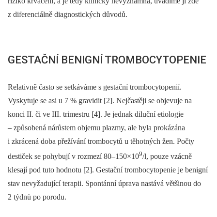
riziko krvácení, a je tedy klinicky nevýznamná, uvádíme ji zde
z diferenciálně diagnostických důvodů.
GESTAČNÍ BENIGNÍ TROMBOCYTOPENIE
Relativně často se setkáváme s gestační trombocytopenií.
Vyskytuje se asi u 7 % gravidit [2]. Nejčastěji se objevuje na
konci II. či ve III. trimestru [4]. Je jednak diluční etiologie
–⁠ způsobená nárůstem objemu plazmy, ale byla prokázána
i zkrácená doba přežívání trombocytů u těhotných žen. Počty
9
destiček se pohybují v rozmezí 80–150×10
/l, pouze vzácně
klesají pod tuto hodnotu [2]. Gestační trombocytopenie je benigní
stav nevyžadující terapii. Spontánní úprava nastává většinou do
2 týdnů po porodu.