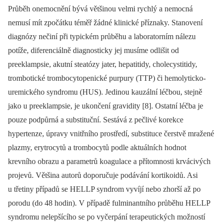
Průběh onemocnění bývá většinou velmi rychlý a nemocná
nemusí mít zpočátku téměř žádné klinické příznaky. Stanovení
diagnózy nečiní při typickém průběhu a laboratorním nálezu
potíže, diferenciálně diagnosticky jej musíme odlišit od
preeklampsie, akutní steatózy jater, hepatitidy, cholecystitidy,
trombotické trombocytopenické purpury (TTP) či hemolyticko-
uremického syndromu (HUS). Jedinou kauzální léčbou, stejně
jako u preeklampsie, je ukončení gravidity [8]. Ostatní léčba je
pouze podpůrná a substituční. Sestává z pečlivé korekce
hypertenze, úpravy vnitřního prostředí, substituce čerstvě mražené
plazmy, erytrocytů a trombocytů podle aktuálních hodnot
krevního obrazu a parametrů koagulace a přítomnosti krvácivých
projevů. Většina autorů doporučuje podávání kortikoidů. Asi
u třetiny případů se HELLP syndrom vyvíjí nebo zhorší až po
porodu (do 48 hodin). V případě fulminantního průběhu HELLP
syndromu nelepšícího se po vyčerpání terapeutických možností