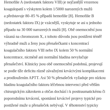
Hemofilie A (nedostatek faktoru VIII) je nejčastější vrozenou
koagulopatií s výskytem kolem 1/5000 narozených mužů
a představuje 80–85 % případů hemofilie [8]. Hemofilie B
(nedostatek faktoru IX) je vzácnější, vyskytuje se asi u jednoho
případu na 30 000 narozených mužů [8]. Obě onemocnění jsou
vázaná na chromozom X, z tohoto důvodu jsou postiženi téměř
výhradně muži a ženy jsou přenašečkami s koncentrací
koagulačního faktoru VIII nebo IX kolem 50 % normální
koncentrace, nicméně ani normální hladina nevylučuje
přenašečství. Klinicky jsou obě onemocnění podobná, projevují
se podle tíže deficitu různě závažnými krvácivými komplikacemi
a prodloužením APTT. Asi 50 % přenašeček vyžaduje pro nízkou
hladinu koagulačního faktoru léčebnou intervenci před větším
chirurgickým zákrokem a občas dochází i k posttraumatickému či
poporodnímu krvácení, spontánní krvácivé projevy typické pro
postižené muže u přenašeček nebývají. V těhotenství typicky