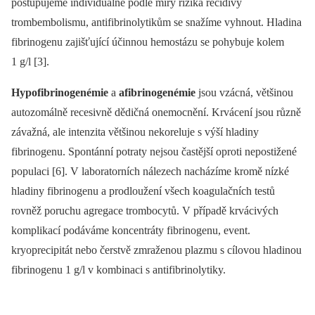
postupujeme individuálně podle míry rizika recidivy
trombembolismu, antifibrinolytikům se snažíme vyhnout. Hladina
fibrinogenu zajišťující účinnou hemostázu se pohybuje kolem
1 g/l [3].
Hypofibrinogenémie
a
afibrinogenémie
jsou vzácná, většinou
autozomálně recesivně dědičná onemocnění. Krvácení jsou různě
závažná, ale intenzita většinou nekoreluje s výší hladiny
fibrinogenu. Spontánní potraty nejsou častější oproti nepostižené
populaci [6]. V laboratorních nálezech nacházíme kromě nízké
hladiny fibrinogenu a prodloužení všech koagulačních testů
rovněž poruchu agregace trombocytů. V případě krvácivých
komplikací podáváme koncentráty fibrinogenu, event.
kryoprecipitát nebo čerstvě zmraženou plazmu s cílovou hladinou
fibrinogenu 1 g/l v kombinaci s antifibrinolytiky.