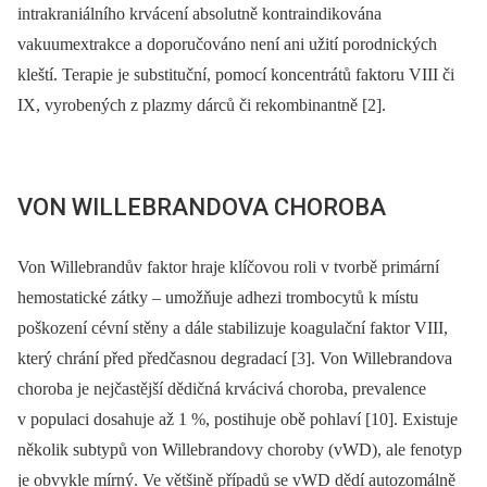
intrakraniálního krvácení absolutně kontraindikována
vakuumextrakce a doporučováno není ani užití porodnických
kleští. Terapie je substituční, pomocí koncentrátů faktoru VIII či
IX, vyrobených z plazmy dárců či rekombinantně [2].
VON WILLEBRANDOVA CHOROBA
Von Willebrandův faktor hraje klíčovou roli v tvorbě primární
hemostatické zátky –⁠ umožňuje adhezi trombocytů k místu
poškození cévní stěny a dále stabilizuje koagulační faktor VIII,
který chrání před předčasnou degradací [3]. Von Willebrandova
choroba je nejčastější dědičná krvácivá choroba, prevalence
v populaci dosahuje až 1 %, postihuje obě pohlaví [10]. Existuje
několik subtypů von Willebrandovy choroby (vWD), ale fenotyp
je obvykle mírný. Ve většině případů se vWD dědí autozomálně