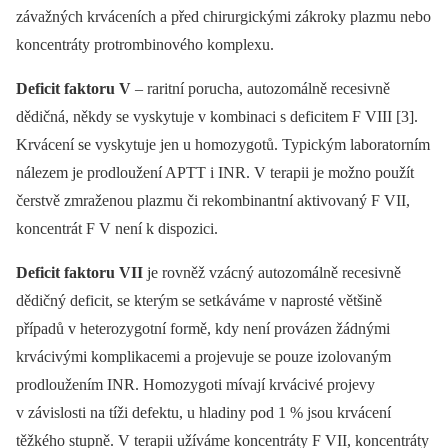
závažných krváceních a před chirurgickými zákroky plazmu nebo
koncentráty protrombinového komplexu.
Deficit faktoru V
–⁠ raritní porucha, autozomálně recesivně
dědičná, někdy se vyskytuje v kombinaci s deficitem F VIII [3].
Krvácení se vyskytuje jen u homozygotů. Typickým laboratorním
nálezem je prodloužení APTT i INR. V terapii je možno použít
čerstvě zmraženou plazmu či rekombinantní aktivovaný F VII,
koncentrát F V není k dispozici.
Deficit faktoru VII
je rovněž vzácný autozomálně recesivně
dědičný deficit, se kterým se setkáváme v naprosté většině
případů v heterozygotní formě, kdy není provázen žádnými
krvácivými komplikacemi a projevuje se pouze izolovaným
prodloužením INR. Homozygoti mívají krvácivé projevy
v závislosti na tíži defektu, u hladiny pod 1 % jsou krvácení
těžkého stupně. V terapii užíváme koncentráty F VII, koncentráty