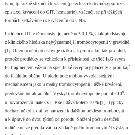
typu, tj. kožně slizniční krvácení (petechie, ekchymózy, sufuze,
epistaxe, krvácení do GIT, hematurie), vzácněji se při těžkých
formách setkáváme i s krvácením do CNS.
Incidence ITP v těhotenství je méně než 0,1 %, i tak představuje
z klinického hlediska nejvýznamnější trombocytopenii v graviditě
[1]. Onemocnění představuje riziko jak pro matku, tak pro plod,
protože protilátky se vzhledem k příslušnosti ke třídě IgG svým
Fc fragmentem vážou na specifické receptory placenty a pronikají
do fetálního oběhu. U plodu poté mohou vyvolat stejným
mechanismem jako u matky trombocytopenii i těžké krvácení,
9
především intrakraniální. Výskyt trombocytopenie pod 50×10
/l
u novorozenců matek s ITP se udává kolem 10 % [1]. Typicky
dochází několik dní po narození k dalšímu poklesu trombocytů
a k úpravě do dvou týdnů od porodu. Snížení počtu destiček
u dítěte nelze predikovat na základě počtu trombocytů či výskytu