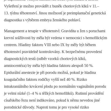
Vyšetření je možno provádět z buněk choriových klků v 11.–
13. týdnu těhotenství. Jinou možností je preimplantační genetická
diagnostika s výběrem embrya ženského pohlaví.
Management a terapie v těhotenství: Gravidita u žen s poruchami
krevní srážlivosti by měla být vedena v nemocnici s hemofilickým
centrem. Hladiny faktoru VIII nebo IX by měly být během
těhotenství pravidelně kontrolovány. K bezpečnému provedení
diagnostických testů (odběr vzorků choriových klků,
amniocentéza) by měla být hladina faktoru alespoň 50 %.
Epidurální anestezie je při porodu možná, pokud je hladina
koagulačního faktoru rodičky vyšší než 40 %. Riziko
intrakraniálního krvácení plodu po normálním vaginálním porodu
je velmi nízké (1–4 % u těžkých hemofiliků). Rutinní provádění
císařského řezu není indikováno, pokud k němu nevedou jiné
porodnické důvody. Naproti tomu je pro vysoké riziko