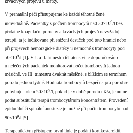
krvácivých projevů u matky.
V prenatální péči přistupujeme ke každé těhotné ženě
9
individuálně. Pacientky s počtem trombocytů nad 30×10
/l bez
přídatné koagulační poruchy a krvácivých projevů nevyžadují
terapii, ta je indikována při snížení destiček pod tuto hranici nebo
při projevech hemoragické diatézy u nemocné s trombocyty pod
9
50×10
/l [1]. V I. a II. trimestru těhotenství je doporučováno
u neléčených pacientek monitorovat počet trombocytů jednou
měsíčně, ve III. trimestru dvakrát měsíčně, s blížícím se termínem
porodu jednou týdně. Hodnota trombocytů bezpečná pro porod se
9
pohybuje kolem 50×10
/l, pokud je v době porodu nižší, je nutné
podat substituční terapii trombocytárním koncentrátem. Provedení
epidurální či spinální anestezie je možné při počtu trombocytů nad
9
80×10
/l [5].
Terapeutickým přístupem první linie je podání kortikosteroidů,