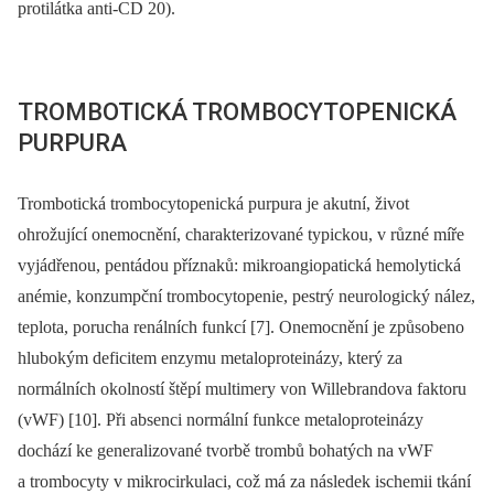
protilátka anti-CD 20).
TROMBOTICKÁ TROMBOCYTOPENICKÁ
PURPURA
Trombotická trombocytopenická purpura je akutní, život
ohrožující onemocnění, charakterizované typickou, v různé míře
vyjádřenou, pentádou příznaků: mikroangiopatická hemolytická
anémie, konzumpční trombocytopenie, pestrý neurologický nález,
teplota, porucha renálních funkcí [7]. Onemocnění je způsobeno
hlubokým deficitem enzymu metaloproteinázy, který za
normálních okolností štěpí multimery von Willebrandova faktoru
(vWF) [10]. Při absenci normální funkce metaloproteinázy
dochází ke generalizované tvorbě trombů bohatých na vWF
a trombocyty v mikrocirkulaci, což má za následek ischemii tkání