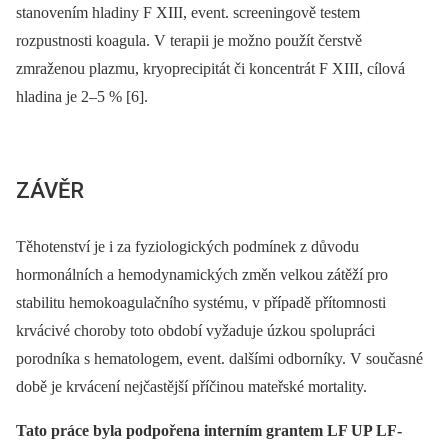
stanovením hladiny F XIII, event. screeningově testem
rozpustnosti koagula. V terapii je možno použít čerstvě
zmraženou plazmu, kryoprecipitát či koncentrát F XIII, cílová
hladina je 2–5 % [6].
ZÁVĚR
Těhotenství je i za fyziologických podmínek z důvodu
hormonálních a hemodynamických změn velkou zátěží pro
stabilitu hemokoagulačního systému, v případě přítomnosti
krvácivé choroby toto období vyžaduje úzkou spolupráci
porodníka s hematologem, event. dalšími odborníky. V současné
době je krvácení nejčastější příčinou mateřské mortality.
Tato práce byla podpořena interním grantem LF UP LF-