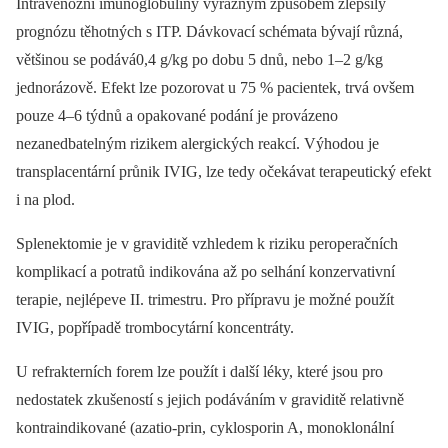
Intravenózní imunoglobuliny výrazným způsobem zlepšily
prognózu těhotných s ITP. Dávkovací schémata bývají různá,
většinou se podává0,4 g/kg po dobu 5 dnů, nebo 1–2 g/kg
jednorázově. Efekt lze pozorovat u 75 % pacientek, trvá ovšem
pouze 4–6 týdnů a opakované podání je provázeno
nezanedbatelným rizikem alergických reakcí. Výhodou je
transplacentární průnik IVIG, lze tedy očekávat terapeutický efekt
i na plod.
Splenektomie je v graviditě vzhledem k riziku peroperačních
komplikací a potratů indikována až po selhání konzervativní
terapie, nejlépeve II. trimestru. Pro přípravu je možné použít
IVIG, popřípadě trombocytární koncentráty.
U refrakterních forem lze použít i další léky, které jsou pro
nedostatek zkušeností s jejich podáváním v graviditě relativně
kontraindikované (azatio-prin, cyklosporin A, monoklonální