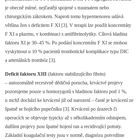
je obecně mírné, nejčastěji spojené s traumatem nebo
chirurgickým zákrokem. Naproti tomu hypermenoreu udává
většina žen s deficitem F XI [3]. V terapii lze použít koncentráty
F XI a plazmu, v kombinaci s antifibrinolytiky. Cílová hladina
faktoru XI je 30–45 %. Po podání koncentrátu F XI se mohou
vyskytnout u 10 % pacientů trombotické komplikace typu DIC
a arteriálních trombóz [3].
Deficit faktoru XIII
(faktoru stabilizujícího fibrin)
–⁠ autozomálně recesivně dědičná porucha, krvácivé projevy
pozorujeme pouze u homozygotů s hladinou faktoru pod 1 %,
u nichž dochází ke krvácení již od narození –⁠ časté je krvácení ze
špatně se hojícího pupečníku [3]. Krvácení po úrazech či
operacích se objevuje typicky až s několikadenním odstupem,
dalšími projevy jsou špatné hojení ran a recidivující potraty.
Základní koagulační testy jsou v normě, diagnózu potvrdíme