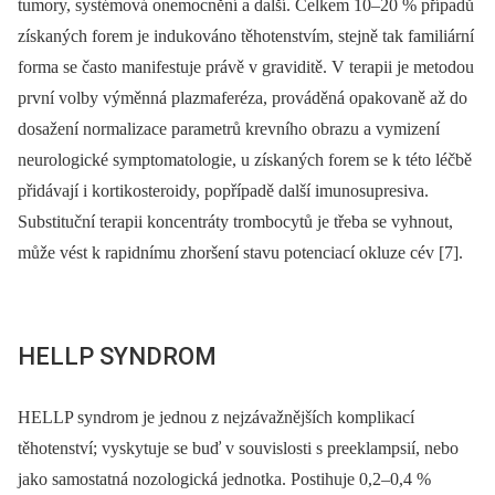
tumory, systémová onemocnění a další. Celkem 10–20 % případů
získaných forem je indukováno těhotenstvím, stejně tak familiární
forma se často manifestuje právě v graviditě. V terapii je metodou
první volby výměnná plazmaferéza, prováděná opakovaně až do
dosažení normalizace parametrů krevního obrazu a vymizení
neurologické symptomatologie, u získaných forem se k této léčbě
přidávají i kortikosteroidy, popřípadě další imunosupresiva.
Substituční terapii koncentráty trombocytů je třeba se vyhnout,
může vést k rapidnímu zhoršení stavu potenciací okluze cév [7].
HELLP SYNDROM
HELLP syndrom je jednou z nejzávažnějších komplikací
těhotenství; vyskytuje se buď v souvislosti s preeklampsií, nebo
jako samostatná nozologická jednotka. Postihuje 0,2–0,4 %