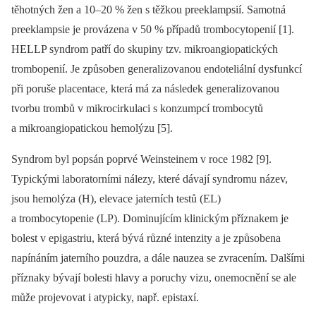
těhotných žen a 10–20 % žen s těžkou preeklampsií. Samotná
preeklampsie je provázena v 50 % případů trombocytopenií [1].
HELLP syndrom patří do skupiny tzv. mikroangiopatických
trombopenií. Je způsoben generalizovanou endoteliální dysfunkcí
při poruše placentace, která má za následek generalizovanou
tvorbu trombů v mikrocirkulaci s konzumpcí trombocytů
a mikroangiopatickou hemolýzu [5].
Syndrom byl popsán poprvé Weinsteinem v roce 1982 [9].
Typickými laboratorními nálezy, které dávají syndromu název,
jsou hemolýza (H), elevace jaterních testů (EL)
a trombocytopenie (LP). Dominujícím klinickým příznakem je
bolest v epigastriu, která bývá různé intenzity a je způsobena
napínáním jaterního pouzdra, a dále nauzea se zvracením. Dalšími
příznaky bývají bolesti hlavy a poruchy vizu, onemocnění se ale
může projevovat i atypicky, např. epistaxí.