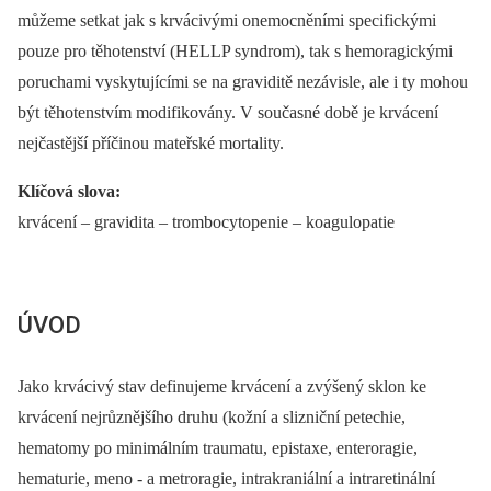
můžeme setkat jak s krvácivými onemocněními specifickými
pouze pro těhotenství (HELLP syndrom), tak s hemoragickými
poruchami vyskytujícími se na graviditě nezávisle, ale i ty mohou
být těhotenstvím modifikovány. V současné době je krvácení
nejčastější příčinou mateřské mortality.
Klíčová slova:
krvácení –⁠ gravidita –⁠ trombocytopenie –⁠ koagulopatie
ÚVOD
Jako krvácivý stav definujeme krvácení a zvýšený sklon ke
krvácení nejrůznějšího druhu (kožní a slizniční petechie,
hematomy po minimálním traumatu, epistaxe, enteroragie,
hematurie, meno -⁠ a metroragie, intrakraniální a intraretinální