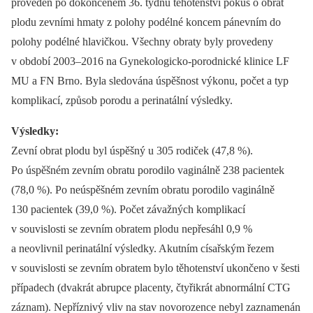
proveden po dokončeném 36. týdnu těhotenství pokus o obrat
plodu zevními hmaty z polohy podélné koncem pánevním do
polohy podélné hlavičkou. Všechny obraty byly provedeny
v období 2003–2016 na Gynekologicko-porodnické klinice LF
MU a FN Brno. Byla sledována úspěšnost výkonu, počet a typ
komplikací, způsob porodu a perinatální výsledky.
Výsledky:
Zevní obrat plodu byl úspěšný u 305 rodiček (47,8 %).
Po úspěšném zevním obratu porodilo vaginálně 238 pacientek
(78,0 %). Po neúspěšném zevním obratu porodilo vaginálně
130 pacientek (39,0 %). Počet závažných komplikací
v souvislosti se zevním obratem plodu nepřesáhl 0,9 %
a neovlivnil perinatální výsledky. Akutním císařským řezem
v souvislosti se zevním obratem bylo těhotenství ukončeno v šesti
případech (dvakrát abrupce placenty, čtyřikrát abnormální CTG
záznam). Nepříznivý vliv na stav novorozence nebyl zaznamenán