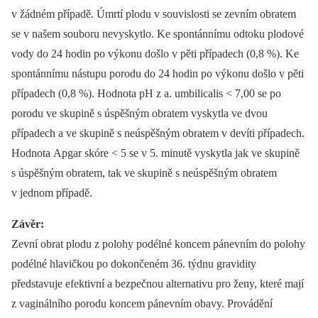
v žádném případě. Úmrtí plodu v souvislosti se zevním obratem
se v našem souboru nevyskytlo. Ke spontánnímu odtoku plodové
vody do 24 hodin po výkonu došlo v pěti případech (0,8 %). Ke
spontánnímu nástupu porodu do 24 hodin po výkonu došlo v pěti
případech (0,8 %). Hodnota pH z a. umbilicalis < 7,00 se po
porodu ve skupině s úspěšným obratem vyskytla ve dvou
případech a ve skupině s neúspěšným obratem v devíti případech.
Hodnota Apgar skóre < 5 se v 5. minutě vyskytla jak ve skupině
s úspěšným obratem, tak ve skupině s neúspěšným obratem
v jednom případě.
Závěr:
Zevní obrat plodu z polohy podélné koncem pánevním do polohy
podélné hlavičkou po dokončeném 36. týdnu gravidity
představuje efektivní a bezpečnou alternativu pro ženy, které mají
z vaginálního porodu koncem pánevním obavy. Provádění