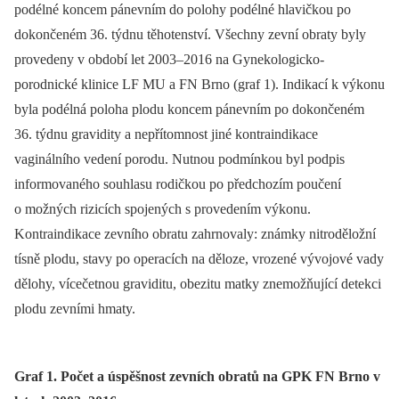
podélné koncem pánevním do polohy podélné hlavičkou po
dokončeném 36. týdnu těhotenství. Všechny zevní obraty byly
provedeny v období let 2003–2016 na Gynekologicko-
porodnické klinice LF MU a FN Brno (graf 1). Indikací k výkonu
byla podélná poloha plodu koncem pánevním po dokončeném
36. týdnu gravidity a nepřítomnost jiné kontraindikace
vaginálního vedení porodu. Nutnou podmínkou byl podpis
informovaného souhlasu rodičkou po předchozím poučení
o možných rizicích spojených s provedením výkonu.
Kontraindikace zevního obratu zahrnovaly: známky nitroděložní
tísně plodu, stavy po operacích na děloze, vrozené vývojové vady
dělohy, vícečetnou graviditu, obezitu matky znemožňující detekci
plodu zevními hmaty.
Graf 1. Počet a úspěšnost zevních obratů na GPK FN Brno v