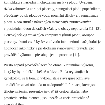
komplikací s následným ohrožením matky i plodu. Uváděná
rizika zahrnovala abrupci placenty, strangulaci plodu pupečníkem,
předčasný odtok plodové vody, poranění dělohy a traumatismus
plodu. Řada studií a následných meta­analýz publikovaných
v posledních dvou dekádách však tyto obavy nepotvrdila [11, 12].
Celkový výskyt závažných komplikací (úmrtí plodu, abrupce
placenty, akutní císařský řez z důvodu intrauterinní tísně plodu) je
hodnocen jako nízký a při dodržení stanovených pravidel pro
provádění výkonu nepřesahuje jedno procento [11].
Přesto nepatří provádění zevního obratu k rutinnímu výkonu,
který by byl rodičkám běžně nabízen. Řada registrujících
gynekologů se k tomuto výkonu stále staví spíše odmítavě
a rodičkám zevní obrat často nedoporučí. Informace, které jsou
těhotným ženám prezentovány, ať již cestou lékařů, nebo
prostřednictvím internetu, jsou nezřídka zcela protichůdné
a neobjektivní.