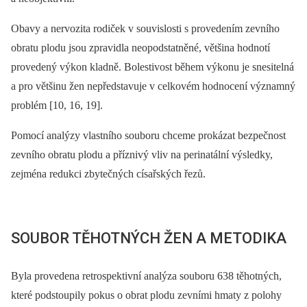
Obavy a nervozita rodiček v souvislosti s provedením zevního
obratu plodu jsou zpravidla neopodstatněné, většina hodnotí
provedený výkon kladně. Bolestivost během výkonu je snesitelná
a pro většinu žen nepředstavuje v celkovém hodnocení významný
problém [10, 16, 19].
Pomocí analýzy vlastního souboru chceme prokázat bezpečnost
zevního obratu plodu a příznivý vliv na perinatální výsledky,
zejména redukci zbytečných císařských řezů.
SOUBOR TĚHOTNÝCH ŽEN A METODIKA
Byla provedena retrospektivní analýza souboru 638 těhotných,
které podstoupily pokus o obrat plodu zevními hmaty z polohy