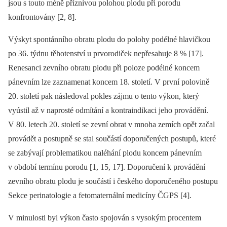
jsou s touto méně příznivou polohou plodu při porodu
konfrontovány [2, 8].
Výskyt spontánního obratu plodu do polohy podélné hlavičkou
po 36. týdnu těhotenství u prvorodiček nepřesahuje 8 % [17].
Renesanci zevního obratu plodu při poloze podélné koncem
pánevním lze zaznamenat koncem 18. století. V první polovině
20. století pak následoval pokles zájmu o tento výkon, který
vyústil až v naprosté odmítání a kontraindikaci jeho provádění.
V 80. letech 20. století se zevní obrat v mnoha zemích opět začal
provádět a postupně se stal součástí doporučených postupů, které
se zabývají problematikou naléhání plodu koncem pánevním
v období termínu porodu [1, 15, 17]. Doporučení k provádění
zevního obratu plodu je součástí i českého doporučeného postupu
Sekce perinatologie a fetomaternální medicíny ČGPS [4].
V minulosti byl výkon často spojován s vysokým procentem