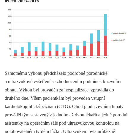
letech 2003–2016
Samotnému výkonu předcházelo podrobné porodnické
a ultrazvukové vyšetření se zhodnocením podmínek k zevnímu
obratu. Výkon byl prováděn za hospitalizace, zpravidla do
druhého dne. Všem pacientkám byl proveden vstupní
kardiotokografický záznam (CTG). Obrat plodu zevními hmaty
prováděl tým sestavený z jednoho až dvou lékařů a jedné porodní
asistentky na operačním sále pod ultrazvukovou kontrolou na
polohovatelném tvrdém lůžku. Ultrazvukem byla průběžně