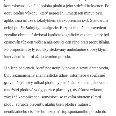
kontrolována aktuální poloha plodu a jeho srdeční frekvence. Po
dobu celého výkonu, který nepřesáhl limit deseti minut, byla
aplikována infuze s tokolytikem (Hexoprenalin i.v.). Standardně
nebyl použit žádný typ analgezie. Bezprostředně po provedení
zevního obratu následoval kardiotokografický záznam, který byl
opakován týž den večer a následující den ráno před propuštěním.
Po propuštění byly rodičky sledovány ambulantně s obvyklým
intervalem kontrol až do termínu porodu.
U všech pacientek, které podstoupily pokus o zevní obrat plodu,
byly zaznamenány anamnestické údaje, informace o současné
graviditě (váhový odhad plodu, typ naléhání koncem pánevním,
množství plodové vody, pozice placenty), úspěšnost výkonu,
závažné komplikace v souvislosti se zevním obratem (úmrtí
plodu, abrupce placenty, akutní tíseň plodu s nutností
neodkladného císařského řezu), nástup spontánního porodu do