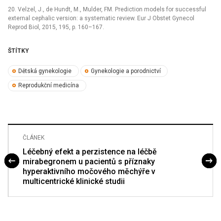
20. Velzel, J., de Hundt, M., Mulder, FM. Prediction models for successful
external cephalic version: a systematic review. Eur J Obstet Gynecol
Reprod Biol, 2015, 195, p. 160–167.
ŠTÍTKY
Dětská gynekologie
Gynekologie a porodnictví
Reprodukční medicína
ČLÁNEK
Léčebný efekt a perzistence na léčbě
mirabegronem u pacientů s příznaky
hyperaktivního močového měchýře v
multicentrické klinické studii