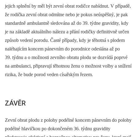
jejich splnění by měl být zevní obrat rodičce nabídnut. V případě,
že rodička zevní obrat odmítne nebo je pokus neúspěšný, je pak
standardně ambulantně sledována až do 39. týdne gravidity, kdy
je na základě aktuálního nálezu a přání rodičky definitivně určen
způsob vedení porodu. Časté případy, kdy je těhotná s plodem
naléhajícím koncem pánevním do porodnice odeslána až po
39. týdnu a o možnosti zevního obratu plodu se dozvídá poprvé
na ambulanci, připravují těhotnou ženu o možnost volby a snížení
rizika, že bude porod veden císařským řezem.
ZÁVĚR
Zevní obrat plodu z polohy podélné koncem pánevním do polohy
podélné hlavičkou po dokončeném 36. týdnu gravidity