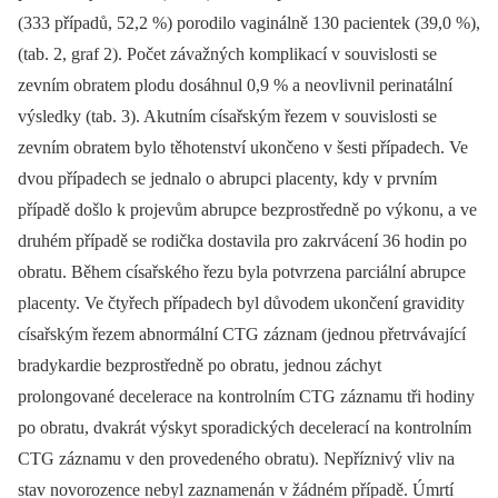
(333 případů, 52,2 %) porodilo vaginálně 130 pacientek (39,0 %),
(tab. 2, graf 2). Počet závažných komplikací v souvislosti se
zevním obratem plodu dosáhnul 0,9 % a neovlivnil perinatální
výsledky (tab. 3). Akutním císařským řezem v souvislosti se
zevním obratem bylo těhotenství ukončeno v šesti případech. Ve
dvou případech se jednalo o abrupci placenty, kdy v prvním
případě došlo k projevům abrupce bezprostředně po výkonu, a ve
druhém případě se rodička dostavila pro zakrvácení 36 hodin po
obratu. Během císařského řezu byla potvrzena parciální abrupce
placenty. Ve čtyřech případech byl důvodem ukončení gravidity
císařským řezem abnormální CTG záznam (jednou přetrvávající
bradykardie bezprostředně po obratu, jednou záchyt
prolongované decelerace na kontrolním CTG záznamu tři hodiny
po obratu, dvakrát výskyt sporadických decelerací na kontrolním
CTG záznamu v den provedeného obratu). Nepříznivý vliv na
stav novorozence nebyl zaznamenán v žádném případě. Úmrtí