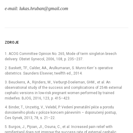
e-mail: lukas.hruban@gmail.com
ZDROJE
1. ACOG Committee Opinion No. 265, Mode of term singleton breech
delivery. Obstet Gynecol, 2006, 108, p. 235–237.
2. Baskett, TF., Calder, AA., Arulkumaran, S. Munro Kerr´s operative
obstetrics. Saunders Elsevier, twelfth ed., 2014.
3. Beuckens, A., Rijnders, M., Verburgt-Doeleman, GHM., et al. An
observational study of the success and complications of 2546 external
cephalic versions in low-risk pregnant women performed by trained
midwifes. BJOG, 2016, 123, p. 415–423.
4. Binder, T., Unzeitig, V., Velebil, P. Vedení prenatální péče a porodu
donošeného plodu v poloze koncem pánevním –⁠ doporučený postup,
Čes Gynek, 2013, 78, s. 21–22.
5. Burgos, J., Pijoan, JI., Osuna, C., et al. Increased pain relief with
remifentanil does not improve the success rate of external cephalic