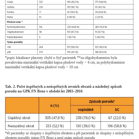
*popis lokalizace placenty chybí u čtyř pacientek **za oligohydramnion byla
považována maximální vertikální kapsa plodové vody < 4 cm, za polyhydramnion
maximální vertikální kapsa plodové vody > 10 cm
Tab. 2. Počet úspěšných a neúspěšných zevních obratů a následný způsob
porodu na GPK FN Brno v období let 2003–2016
*tři pacientky ze skupiny s úspěšným obratem a pět pacientek ze skupiny s neúspěšným
obratem porodily mimo FN Brno a není znám způsob porodu