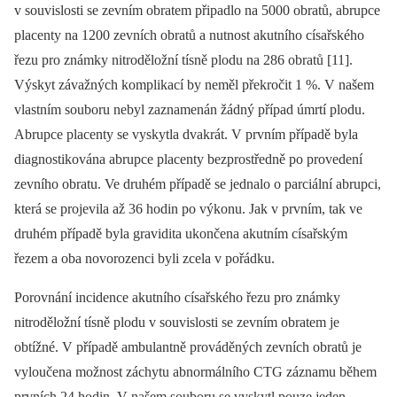
v souvislosti se zevním obratem připadlo na 5000 obratů, abrupce
placenty na 1200 zevních obratů a nutnost akutního císařského
řezu pro známky nitroděložní tísně plodu na 286 obratů [11].
Výskyt závažných komplikací by neměl překročit 1 %. V našem
vlastním souboru nebyl zaznamenán žádný případ úmrtí plodu.
Abrupce placenty se vyskytla dvakrát. V prvním případě byla
diagnostikována abrupce placenty bezprostředně po provedení
zevního obratu. Ve druhém případě se jednalo o parciální abrupci,
která se projevila až 36 hodin po výkonu. Jak v prvním, tak ve
druhém případě byla gravidita ukončena akutním císařským
řezem a oba novorozenci byli zcela v pořádku.
Porovnání incidence akutního císařského řezu pro známky
nitroděložní tísně plodu v souvislosti se zevním obratem je
obtížné. V případě ambulantně prováděných zevních obratů je
vyloučena možnost záchytu abnormálního CTG záznamu během
prvních 24 hodin. V našem souboru se vyskytl pouze jeden