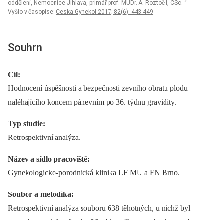
2
oddělení, Nemocnice Jihlava, primář prof. MUDr. A. Roztočil, CSc.
Vyšlo v časopise:
Ceska Gynekol 2017; 82(6): 443-449
Souhrn
Cíl:
Hodnocení úspěšnosti a bezpečnosti zevního obratu plodu
naléhajícího koncem pánevním po 36. týdnu gravidity.
Typ studie:
Retrospektivní analýza.
Název a sídlo pracoviště:
Gynekologicko-porodnická klinika LF MU a FN Brno.
Soubor a metodika:
Retrospektivní analýza souboru 638 těhotných, u nichž byl