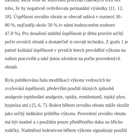
toho, že by negativně ovlivňovala perinatální výsledky [11, 12,
18]. Úspěšnost zevního obratu se obecně udává v rozmezí 30–
80 %, nejčastěji okolo 50 % (v námi hodnoceném souboru
47,8 %). Pro dosažení stabilní úspěšnosti je třeba provést určitý
počet zevních obratů a dostatečně si osvojit techniku. Z grafu 1 je
patrné kolísání úspěšnosti v prvních letech provádění výkonu na
našem pracovišti a také jistou závislost na počtu provedených
obratů.
Byla publikována řada modifikací výkonu vedoucích ke
zvyšování úspěšnosti, především po­užití různých způsobů
analgezie (epidurální analgezie, opiáty, remifentanil, rajský plyn,
hypnóza atd.) [5, 6, 7]. Bolest během zevního obratu může sloužit
jako určitý indikátor průběhu výkonu. Provedení zevního obratu
má být snadné a s po­užitím pouze přiměřeného tlaku na břicho
rodičky. Nadměrná bolestivost během výkonu signalizuje použití