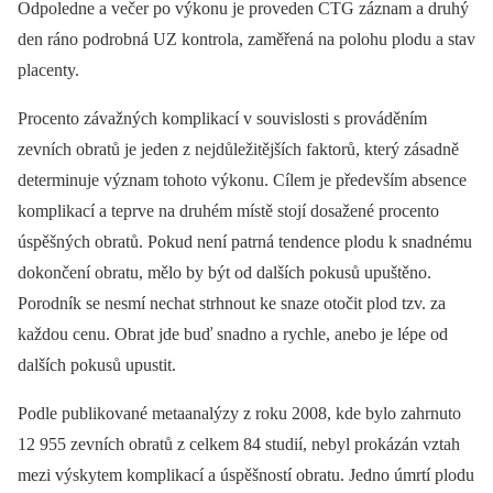
Odpoledne a večer po výkonu je proveden CTG záznam a druhý
den ráno podrobná UZ kontrola, zaměřená na polohu plodu a stav
placenty.
Procento závažných komplikací v souvislosti s prováděním
zevních obratů je jeden z nejdůležitějších faktorů, který zásadně
determinuje význam tohoto výkonu. Cílem je především absence
komplikací a teprve na druhém místě stojí dosažené procento
úspěšných obratů. Pokud není patrná tendence plodu k snadnému
dokončení obratu, mělo by být od dalších pokusů upuštěno.
Porodník se nesmí nechat strhnout ke snaze otočit plod tzv. za
každou cenu. Obrat jde buď snadno a rychle, anebo je lépe od
dalších pokusů upustit.
Podle publikované metaanalýzy z roku 2008, kde bylo zahrnuto
12 955 zevních obratů z celkem 84 studií, nebyl prokázán vztah
mezi výskytem komplikací a úspěšností obratu. Jedno úmrtí plodu