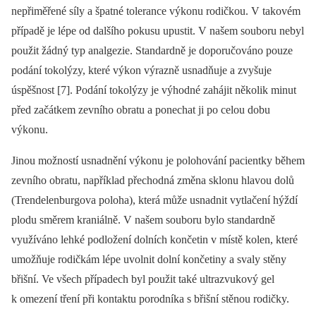
nepřiměřené síly a špatné tolerance výkonu rodičkou. V takovém
případě je lépe od dalšího pokusu upustit. V našem souboru nebyl
použit žádný typ analgezie. Standardně je doporučováno pouze
podání tokolýzy, které výkon výrazně usnadňuje a zvyšuje
úspěšnost [7]. Podání tokolýzy je výhodné zahájit několik minut
před začátkem zevního obratu a ponechat ji po celou dobu
výkonu.
Jinou možností usnadnění výkonu je polohování pacientky během
zevního obratu, například přechodná změna sklonu hlavou dolů
(Trendelenburgova poloha), která může usnadnit vytlačení hýždí
plodu směrem kraniálně. V našem souboru bylo standardně
využíváno lehké podložení dolních končetin v místě kolen, které
umožňuje rodičkám lépe uvolnit dolní končetiny a svaly stěny
břišní. Ve všech případech byl použit také ultrazvukový gel
k omezení tření při kontaktu porodníka s břišní stěnou rodičky.