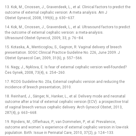
13. Kok, M., Cnossen, J., Gravendeek, L., et al. Clinical factors to predict the
outcome of external cephalic version: A meta analysis. Am J
Obstet Gynecol, 2008, 199(6), p. 630–637.
14. Kok, M., Cnossen, J., Gravendeek, L., et al. Ultrasound factors to predict
the outcome of external cephalic version: a meta-analysis.
Ultrasound Obstet Gynecol, 2009, 33, p. 76–84.
15. Kotaska, A., Menticoglou, S., Gagnon, R. Vaginal delivery of breech
presentation. SOGC Clinical Practice Guideline No. 226, June 2009. J
Obstet Gynaecol Can, 2009, 31(6), p. 557–566.
16. Nagy, J., Nyklova, E. Is fear of external cephalic version well-founded?
Čes Gynek, 2008, 73(4), s. 254–260.
17. RCOG Guideline No. 20a, External cephalic version and reducing the
incidence of breech presentation, 2010.
18. Reinhard, J., Sänger, N., Hanker, L., et al. Delivery mode and neonatal
outcome after a trial of external cephalic version (ECV): a prospective trial
of vaginal breech versus cephalic delivery. Arch Gynecol Obstet, 2013,
287(4), p. 663–668.
19. Rijnders, M., Offerhaus, P., van Dommelen, P., et al. Prevalence,
outcome and women´s experience of external cephalic version in low-risk
population. Birth: Issue in Perinatal Care, 2010, 37(2), p. 124–133.