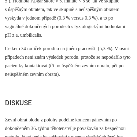
5 ). Hodnota Apgar skóre v 5. minutě < 5 se jak ve skupině
s úspěšným obratem, tak ve skupině s neúspěšným obratem
vyskytla v jednom případě (0,3 % versus 0,3 %), a to po
vaginálně dokončených porodech s fyziologickými hodnotami
pH z a. umbilicalis.
Celkem 34 rodiček porodilo na jiném pracovišti (5,3 %). V osmi
případech není znám výsledek porodu, protože se nepodařilo tyto
pacientky kontaktovat (tři po úspěšném zevním obratu, pět po
neúspěšném zevním obratu).
DISKUSE
Zevní obrat plodu z polohy podélné koncem pánevním po
dokončeném 36. týdnu těhotenství je považován za bezpečnou
metodu, která vede ke snižování procenta císařských řezů bez