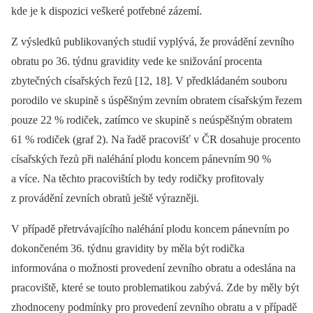
kde je k dispozici veškeré potřebné zázemí.
Z výsledků publikovaných studií vyplývá, že provádění zevního
obratu po 36. týdnu gravidity vede ke snižování procenta
zbytečných císařských řezů [12, 18]. V předkládaném souboru
porodilo ve skupině s úspěšným zevním obratem císařským řezem
pouze 22 % rodiček, zatímco ve skupině s neúspěšným obratem
61 % rodiček (graf 2). Na řadě pracovišť v ČR dosahuje procento
císařských řezů při naléhání plodu koncem pánevním 90 %
a více. Na těchto pracovištích by tedy rodičky profitovaly
z provádění zevních obratů ještě výrazněji.
V případě přetrvávajícího naléhání plodu koncem pánevním po
dokončeném 36. týdnu gravidity by měla být rodička
informována o možnosti provedení zevního obratu a odeslána na
pracoviště, které se touto problematikou zabývá. Zde by měly být
zhodnoceny podmínky pro provedení zevního obratu a v případě