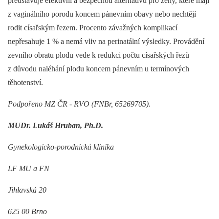
představuje efektivní a bezpečnou alternativu pro ženy, které mají
z vaginálního porodu koncem pánevním obavy nebo nechtějí
rodit císařským řezem. Procento závažných komplikací
nepřesahuje 1 % a nemá vliv na perinatální výsledky. Provádění
zevního obratu plodu vede k redukci počtu císařských řezů
z důvodu naléhání plodu koncem pánevním u termínových
těhotenství.
Podpořeno MZ ČR -⁠ RVO (FNBr, 65269705).
MUDr. Lukáš Hruban, Ph.D.
Gynekologicko-porodnická klinika
LF MU a FN
Jihlavská 20
625 00 Brno