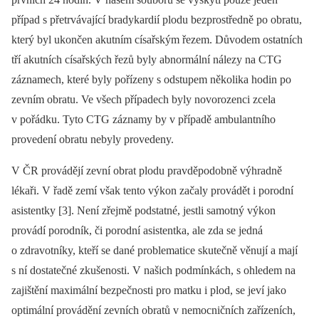
případ s přetrvávající bradykardií plodu bezprostředně po obratu,
který byl ukončen akutním císařským řezem. Důvodem ostatních
tří akutních císařských řezů byly abnormální nálezy na CTG
záznamech, které byly pořízeny s odstupem několika hodin po
zevním obratu. Ve všech případech byly novorozenci zcela
v pořádku. Tyto CTG záznamy by v případě ambulantního
provedení obratu nebyly provedeny.
V ČR provádějí zevní obrat plodu pravděpodobně výhradně
lékaři. V řadě zemí však tento výkon začaly provádět i porodní
asistentky [3]. Není zřejmě podstatné, jestli samotný výkon
provádí porodník, či porodní asistentka, ale zda se jedná
o zdravotníky, kteří se dané problematice skutečně věnují a mají
s ní dostatečné zkušenosti. V našich podmínkách, s ohledem na
zajištění maximální bezpečnosti pro matku i plod, se jeví jako
optimální provádění zevních obratů v nemocničních zařízeních,