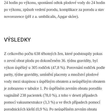
24 hodin po výkonu, spontánní odtok plodové vody do 24 hodin
po výkonu, způsob vedení porodu, komplikace za porodu a stav
novorozence (pH z a. umbilicalis, Apgar skóre).
VÝSLEDKY
Z celkového počtu 638 těhotných žen, které podstoupily pokus
o zevní obrat plodu po dokončeném 36. týdnu gravidity, byl
výkon úspěšný u 305 rodiček (47,8 %). Porovnání rodiček podle
parity, týdne gravidity, umístění placenty a množství plodové
vody mezi skupinou s úspěšným obratem a neúspěšným obratem
je zobrazeno v tabulce 1. Po úspěšném zevním obratu porodilo
vaginálně 238 pacientek (78,0 %), z toho v deseti případech
pomocí vakuumextrakce (3,3 %) a ve třech případech pomocí
porodnických kleští (0,9 %). Po neúspěšném zevním obratu