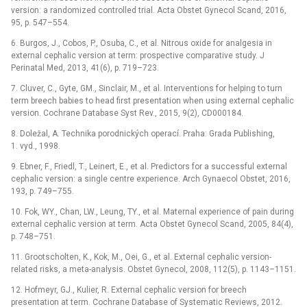
version: a randomized controlled trial. Acta Obstet Gynecol Scand, 2016,
95, p. 547–554.
6. Burgos, J., Cobos, P., Osuba, C., et al. Nitrous oxide for analgesia in
external cephalic version at term: prospective comparative study. J
Perinatal Med, 2013, 41(6), p. 719–723.
7. Cluver, C., Gyte, GM., Sinclair, M., et al. Interventions for helping to turn
term breech babies to head first presentation when using external cephalic
version. Cochrane Database Syst Rev., 2015, 9(2), CD000184.
8. Doležal, A. Technika porodnických operací. Praha: Grada Publishing,
1. vyd., 1998.
9. Ebner, F., Friedl, T., Leinert, E., et al. Predictors for a success­ful external
cephalic version: a single centre experience. Arch Gynaecol Obstet, 2016,
193, p. 749–755.
10. Fok, WY., Chan, LW., Leung, TY., et al. Maternal experience of pain during
external cephalic version at term. Acta Obstet Gynecol Scand, 2005, 84(4),
p. 748–751.
11. Grootscholten, K., Kok, M., Oei, G., et al. External cephalic version-
related risks, a meta-analysis. Obstet Gynecol, 2008, 112(5), p. 1143–1151.
12. Hofmeyr, GJ., Kulier, R. External cephalic version for breech
presentation at term. Cochrane Database of Systematic Reviews, 2012.