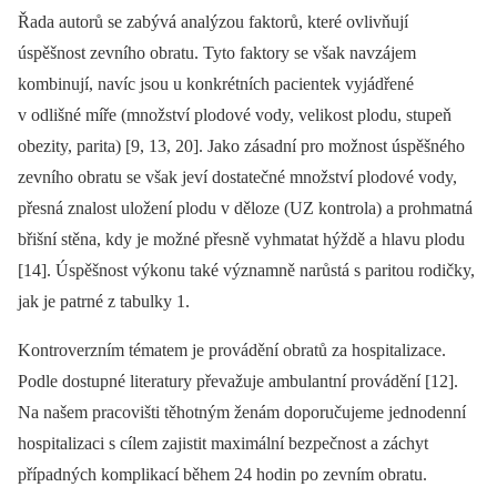
Řada autorů se zabývá analýzou faktorů, které ovlivňují
úspěšnost zevního obratu. Tyto faktory se však navzájem
kombinují, navíc jsou u konkrétních pacientek vyjádřené
v odlišné míře (množství plodové vody, velikost plodu, stupeň
obezity, parita) [9, 13, 20]. Jako zásadní pro možnost úspěšného
zevního obratu se však jeví dostatečné množství plodové vody,
přesná znalost uložení plodu v děloze (UZ kontrola) a prohmatná
břišní stěna, kdy je možné přesně vyhmatat hýždě a hlavu plodu
[14]. Úspěšnost výkonu také významně narůstá s paritou rodičky,
jak je patrné z tabulky 1.
Kontroverzním tématem je provádění obratů za hospitalizace.
Podle dostupné literatury převažuje ambulantní provádění [12].
Na našem pracovišti těhotným ženám doporučujeme jednodenní
hospitalizaci s cílem zajistit maximální bezpečnost a záchyt
případných komplikací během 24 hodin po zevním obratu.