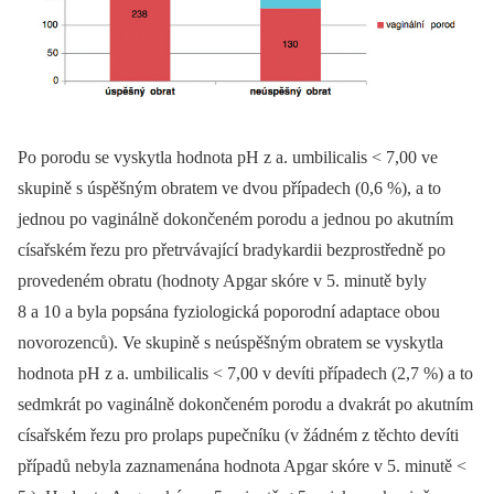
Po porodu se vyskytla hodnota pH z a. umbilicalis < 7,00 ve
skupině s úspěšným obratem ve dvou případech (0,6 %), a to
jednou po vaginálně dokončeném porodu a jednou po akutním
císařském řezu pro přetrvávající bradykardii bezprostředně po
provedeném obratu (hodnoty Apgar skóre v 5. minutě byly
8 a 10 a byla popsána fyziologická poporodní adaptace obou
novorozenců). Ve skupině s neúspěšným obratem se vyskytla
hodnota pH z a. umbilicalis < 7,00 v devíti případech (2,7 %) a to
sedmkrát po vaginálně dokončeném porodu a dvakrát po akutním
císařském řezu pro prolaps pupečníku (v žádném z těchto devíti
případů nebyla zaznamenána hodnota Apgar skóre v 5. minutě <