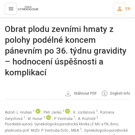
EN
proLékaře.cz
Obrat plodu zevními hmaty z
polohy podélné koncem
pánevním po 36. týdnu gravidity
– hodnocení úspěšnosti a
komplikací
Stáhnout PDF
English info
1
1
1
Autoři: L. Hruban
; Petr Janků
; K. Jordánová
; Romana
1
1
1
2
Gerychová
; M. Huser
; P. Ventruba
; A. Roztočil
Působiště autorů: Gynekologicko-porodnická klinika LF MU a FN, Brno,
1
přednosta prof. MUDr. P. Ventruba DrSc., MBA
; Gynekologicko-porodnické