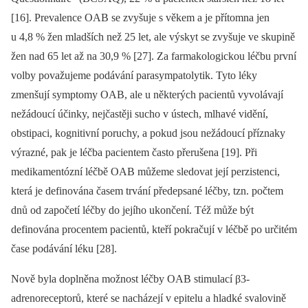
[16]. Prevalence OAB se zvyšuje s věkem a je přítomna jen
u 4,8 % žen mladších než 25 let, ale výskyt se zvyšuje ve skupině
žen nad 65 let až na 30,9 % [27]. Za farmakologickou léčbu první
volby považujeme podávání parasympatolytik. Tyto léky
zmenšují symptomy OAB, ale u některých pacientů vyvolávají
nežádoucí účinky, nejčastěji sucho v ústech, mlhavé vidění,
obstipaci, kognitivní poruchy, a pokud jsou nežádoucí příznaky
výrazné, pak je léčba pacientem často přerušena [19]. Při
medikamentózní léčbě OAB můžeme sledovat její perzistenci,
která je definována časem trvání předepsané léčby, tzn. počtem
dnů od započetí léčby do jejího ukončení. Též může být
definována procentem pacientů, kteří pokračují v léčbě po určitém
čase podávání léku [28].
Nově byla doplněna možnost léčby OAB stimulací β3-
adrenoreceptorů, které se nacházejí v epitelu a hladké svalovině