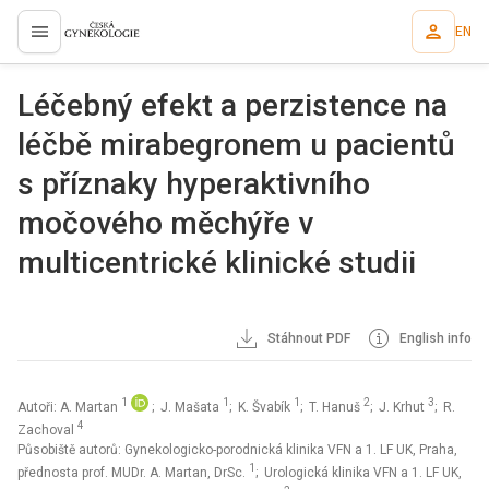
EN
proLékaře.cz
Léčebný efekt a perzistence na
léčbě mirabegronem u pacientů
s příznaky hyperaktivního
močového měchýře v
multicentrické klinické studii
Stáhnout PDF
English info
1
1
1
2
3
Autoři: A. Martan
; J. Mašata
; K. Švabík
; T. Hanuš
; J. Krhut
; R.
4
Zachoval
Působiště autorů: Gynekologicko-porodnická klinika VFN a 1. LF UK, Praha,
1
přednosta prof. MUDr. A. Martan, DrSc.
; Urologická klinika VFN a 1. LF UK,