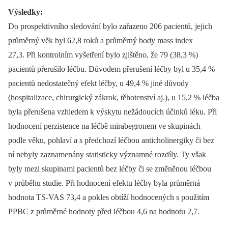
Výsledky:
Do prospektivního sledování bylo zařazeno 206 pacientů, jejich
průměrný věk byl 62,8 roků a průměrný body mass index
27,3. Při kontrolním vyšetření bylo zjištěno, že 79 (38,3 %)
pacientů přerušilo léčbu. Důvodem přerušení léčby byl u 35,4 %
pacientů nedostatečný efekt léčby, u 49,4 % jiné důvody
(hospitalizace, chirurgický zákrok, těhotenství aj.), u 15,2 % léčba
byla přerušena vzhledem k výskytu nežádoucích účinků léku. Při
hodnocení perzistence na léčbě mirabegronem ve skupinách
podle věku, pohlaví a s předchozí léčbou anticholinergiky či bez
ní nebyly zaznamenány statisticky významné rozdíly. Ty však
byly mezi skupinami pacientů bez léčby či se změněnou léčbou
v průběhu studie. Při hodnocení efektu léčby byla průměrná
hodnota TS-VAS 73,4 a pokles obtíží hodnocených s použitím
PPBC z průměrné hodnoty před léčbou 4,6 na hodnotu 2,7.