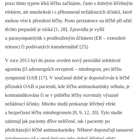
praxi tímto typem léků léčbu začínáme, často s dobrým léčebným
efektem, ale mnohokrát i s přítomností nežádoucích účinků, které
mohou vést k přerušení léčby. Proto perzistence na léčbě při užití
těchto preparátů je nízká [1, 28]. Zpravidla je vyšší
u parasympatolytik s prodlouženým účinkem (ER –⁠ extended-
release) či podávaných transdermálně [25].
V roce 2013 byl do praxe uveden nový perorální selektivní
agonista β3 adrenergních receptorů –⁠ mirabegron, pro léčbu
symptomů OAB [17]. V současné době je doporučován k léčbě
příznaků OAB u pacientů, kde léčba antimuskariniky selhala, je
kontraindikována či se v průběhu léčby rozvinuly výrazné
nežádoucí účinky. Mnoho studií prokazuje léčebný efekt
a bezpečnost léčby mirabegronem [8, 9, 12, 20]. Tyto studie
zahrnují jak pacienty dříve neléčené, tak i pacienty po
předcházející léčbě antimuskariniky. Některé doporučují nasazení
mirabegronu již v prvé linii pro jeho dobrý léčebný efekt