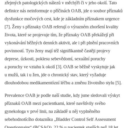
zřejmých patologických nálezů v měchýři či v jeho okolí. Tato
definice nás neinformuje o příčinách OAB, jde o soubor příznaků
dysfunkce močových cest, kde je základním příznakem urgence
[7]. Ženy s příznaky OAB referují o výrazném zhoršení kvality
života, které se projevuje tím, že příznaky OAB překážejí při
vykonávání běžných denních aktivit, ale i při plnění pracovních
povinností. Tyto ženy mají též signifikantně častěji projevy
deprese, úzkosti, poklesu sebevědomí, sexuální poruchy
a poruchy ve vztahu k okolí [3]. OAB se běžně vyskytuje jak
u mužů, tak i u žen, jde o chronický stav, který vyžaduje
dlouhodobou medikamentózní léčbu a změnu životního stylu [5].
Prevalence OAB je podle naší studie, kdy jsme sledovali výskyt
příznaků OAB mezi pacientkami, které navštívily svého
gynekologa v prvé linii, na základě u něj vyplněného
sebehodnotícího dotazníku „Bladder Control Self Assessment
Questionnaire“ (BCSAQ), 22 % u pacientek starších než 18 let