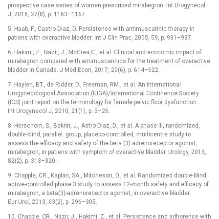
prospective case series of women prescribed mirabegron. Int Urogynecol
J, 2016, 27(8), p. 1163–1167.
5. Haab, F., Castro-Diaz, D. Persistence with antimuscarinic therapy in
patiens with overactive bladder. Int J Clin Prac, 2005, 59, p. 931–937.
6. Hakimi, Z., Nazir, J., McCrea,C., et al. Clinical and economic impact of
mirabegron compared with antimuscarinics for the treatment of overactive
bladder in Canada. J Med Econ, 2017, 20(6), p. 614–622.
7. Haylen, BT., de Ridder, D., Freeman, RM., et al. An International
Urogynecological Association (IUGA)/International Continence Society
(ICS) joint report on the terminology for female pelvic floor dysfunction.
Int Urogynecol J, 2010, 21(1), p. 5–26.
8. Herschorn, S., Bakrin, J., Astro-Diaz, D., et al. A phase III, randomized,
double-blind, parallel. group, placebo-controlled, multicentre study to
assess the efficacy and safety of the beta (3) adrenoreceptor agonist,
mirabegron, in patiens with symptom of overactive bladder. Urology, 2013,
82(2), p. 313–320.
9. Chapple, CR., Kaplan, SA., Mitcheson, D., et al. Randomized double-blind,
active-controlled phase 3 study to assess 12-month safety and efficacy of
mirabegron, a beta(3)-adrenoreceptor agonist, in overactive bladder.
Eur Urol, 2013, 63(2), p. 296–305.
10. Chapple, CR., Nazir, J., Hakimi, Z., et al. Persistence and adherence with