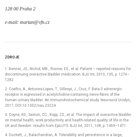
128 00 Praha 2
e-mail: martan@vfn.cz
ZDROJE
1. Benner, JS., Nichol, MB., Rovner, ES., et al. Patient –⁠ reported reasons for
discontinuing overactive bladder medication. BJU Int, 2010, 105, p. 1276–
1282.
2. Coelho, A., Antunes-Lopes, T., Gillespi, J., Cruz, F. Beta-3 adrenergic
receptor is expressed in acetylcholine-containing nerve fibres of the
human urinary bladder: An immunohistochemical study. Neurourol Urodyn,
2017, DOI 10.1002/nau.23224.
3. Coyne, KS., Sexton, CC., Kopp, ZS., et al. The impact of overactive bladder
on mental health, work productivity and health-related quality of life in the
UK and Sweden: results from EpiLUTS. BJU Int, 2011, 108, p. 1459–1471.
4. Duckett, J., Balachandran, A. Tolerability and persistence in a large,