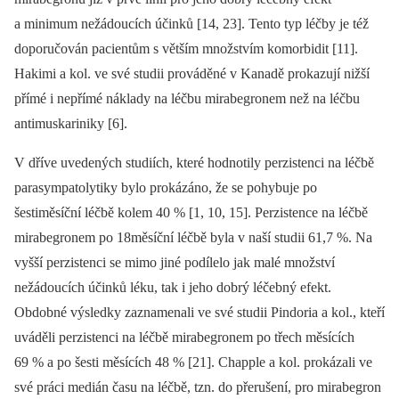
a minimum nežádoucích účinků [14, 23]. Tento typ léčby je též
doporučován pacientům s větším množstvím komorbidit [11].
Hakimi a kol. ve své studii prováděné v Kanadě prokazují nižší
přímé i nepřímé náklady na léčbu mirabegronem než na léčbu
antimuskariniky [6].
V dříve uvedených studiích, které hodnotily perzistenci na léčbě
parasympatolytiky bylo prokázáno, že se pohybuje po
šestiměsíční léčbě kolem 40 % [1, 10, 15]. Perzistence na léčbě
mirabegronem po 18měsíční léčbě byla v naší studii 61,7 %. Na
vyšší perzistenci se mimo jiné podílelo jak malé množství
nežádoucích účinků léku, tak i jeho dobrý léčebný efekt.
Obdobné výsledky zaznamenali ve své studii Pindoria a kol., kteří
uváděli perzistenci na léčbě mirabegronem po třech měsících
69 % a po šesti měsících 48 % [21]. Chapple a kol. prokázali ve
své práci medián času na léčbě, tzn. do přerušení, pro mirabegron