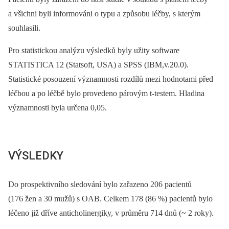
a všichni byli informováni o typu a způsobu léčby, s kterým
souhlasili.
Pro statistickou analýzu výsledků byly užity software
STATISTICA 12 (Statsoft, USA) a SPSS (IBM,v.20.0).
Statistické posouzení významnosti rozdílů mezi hodnotami před
léčbou a po léčbě bylo provedeno párovým t-testem. Hladina
významnosti byla určena 0,05.
VÝSLEDKY
Do prospektivního sledování bylo zařazeno 206 pacientů
(176 žen a 30 mužů) s OAB. Celkem 178 (86 %) pacientů bylo
léčeno již dříve anticholinergiky, v průměru 714 dnů (~ 2 roky).