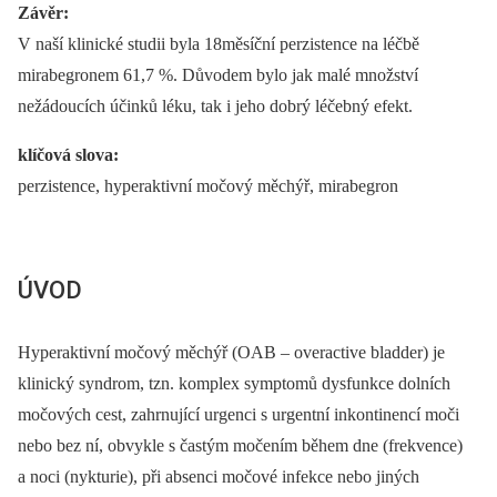
Závěr:
V naší klinické studii byla 18měsíční perzistence na léčbě
mirabegronem 61,7 %. Důvodem bylo jak malé množství
nežádoucích účinků léku, tak i jeho dobrý léčebný efekt.
klíčová slova:
perzistence, hyperaktivní močový měchýř, mirabegron
ÚVOD
Hyperaktivní močový měchýř (OAB –⁠ overactive bladder) je
klinický syndrom, tzn. komplex symptomů dysfunkce dolních
močových cest, zahrnující urgenci s urgentní inkontinencí moči
nebo bez ní, obvykle s častým močením během dne (frekvence)
a noci (nykturie), při absenci močové infekce nebo jiných