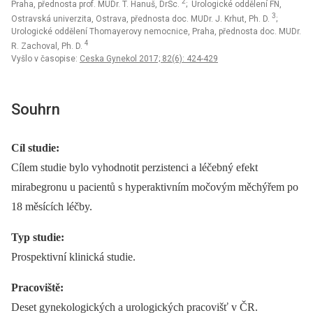
2
Praha, přednosta prof. MUDr. T. Hanuš, DrSc.
; Urologické oddělení FN,
3
Ostravská univerzita, Ostrava, přednosta doc. MUDr. J. Krhut, Ph. D.
;
Urologické oddělení Thomayerovy nemocnice, Praha, přednosta doc. MUDr.
4
R. Zachoval, Ph. D.
Vyšlo v časopise:
Ceska Gynekol 2017; 82(6): 424-429
Souhrn
Cíl studie:
Cílem studie bylo vyhodnotit perzistenci a léčebný efekt
mirabegronu u pacientů s hyperaktivním močovým měchýřem po
18 měsících léčby.
Typ studie:
Prospektivní klinická studie.
Pracoviště:
Deset gynekologických a urologických pracovišť v ČR.