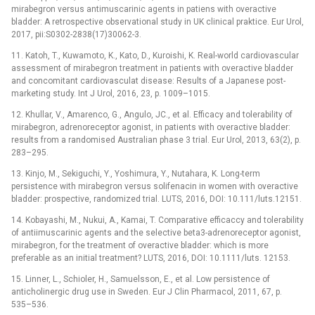
mirabegron versus antimuscarinic agents in patiens with overactive
bladder: A retrospective observational study in UK clinical praktice. Eur Urol,
2017, pii:S0302-2838(17)30062-3.
11. Katoh, T., Kuwamoto, K., Kato, D., Kuroishi, K. Real-world cardiovascular
assessment of mirabegron treatment in patients with overactive bladder
and concomitant cardiovasculat disease: Results of a Japanese post-
marketing study. Int J Urol, 2016, 23, p. 1009–1015.
12. Khullar, V., Amarenco, G., Angulo, JC., et al. Efficacy and tolerability of
mirabegron, adrenoreceptor agonist, in patients with overactive bladder:
results from a randomised Australian phase 3 trial. Eur Urol, 2013, 63(2), p.
283–295.
13. Kinjo, M., Sekiguchi, Y., Yoshimura, Y., Nutahara, K. Long-term
persistence with mirabegron versus solifenacin in women with overactive
bladder: prospective, randomized trial. LUTS, 2016, DOI: 10.111/luts.12151.
14. Kobayashi, M., Nukui, A., Kamai, T. Comparative efficaccy and tolerability
of antiimuscarinic agents and the selective beta3-adrenoreceptor agonist,
mirabegron, for the treatment of overactive bladder: which is more
preferable as an initial treatment? LUTS, 2016, DOI: 10.1111/luts. 12153.
15. Linner, L., Schioler, H., Samuelsson, E., et al. Low persistence of
anticholinergic drug use in Sweden. Eur J Clin Pharmacol, 2011, 67, p.
535–536.