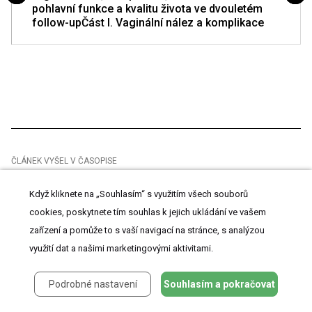
pohlavní funkce a kvalitu života ve dvouletém
follow-upČást I. Vaginální nález a komplikace
ČLÁNEK VYŠEL V ČASOPISE
Česká gynekologie
Když kliknete na „Souhlasím“ s využitím všech souborů
cookies, poskytnete tím souhlas k jejich ukládání ve vašem
2017
zařízení a pomůže to s vaší navigací na stránce, s analýzou
Číslo
využití dat a našimi marketingovými aktivitami.
6
Podrobné nastavení
Souhlasím a pokračovat