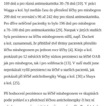
169 dnů a pro různá antimuskarinika 30–78 dnů [10]. V práci
Wagga a kol. byl medián času do přerušení léčby pro mirabegron
299 dnů ve srovnání s 96 až 242 dny pro různá antimuskarinika.
Pro dříve neléčené pa­cientky to bylo 196 dnů pro mirabegron
a 70–100 dnů pro antimuskarinika [29]. Naopak v jiných studiích
byla perzistence na léčbu mirabegronem nižší, např. Duckett
a kol. zaznamenali, že přibližně dvě třetiny pacientek přerušilo
léčbu mirabegronem po jednom roce léčby [4]. Kinjo a kol.
prokázali po 12 měsících léčby nízkou perzistenci na léčbě OAB
jak pro mirabegron, tak i pro solifenacin [13]. V naší studii jsme
neprokázali vyšší perzistenci na léčbě u starších pacientů, jak
prokázali při léčbě anticholinergiky Wagg a kol. [30] a Shaya
a kol. [25].
Při hodnocení perzistence na léčbě mirabegronem ve skupinách
podle pohlaví a s předchozí léčbou anticholinergiky či bez ní