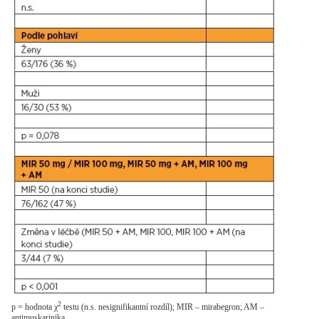
2
p = hodnota χ
testu (n.s. nesignifikantní rozdíl); MIR – mirabegron; AM –
antimuskarinika