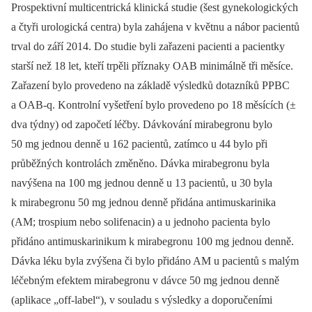
Prospektivní multicentrická klinická studie (šest gynekologických
a čtyři urologická centra) byla zahájena v květnu a nábor pacientů
trval do září 2014. Do studie byli zařazeni pacienti a pacientky
starší než 18 let, kteří trpěli příznaky OAB minimálně tři měsíce.
Zařazení bylo provedeno na základě výsledků dotazníků PPBC
a OAB-q. Kontrolní vyšetření bylo provedeno po 18 měsících (±
dva týdny) od započetí léčby. Dávkování mirabegronu bylo
50 mg jednou denně u 162 pacientů, zatímco u 44 bylo při
průběžných kontrolách změněno. Dávka mirabegronu byla
navýšena na 100 mg jednou denně u 13 pacientů, u 30 byla
k mirabegronu 50 mg jednou denně přidána antimuskarinika
(AM; trospium nebo solifenacin) a u jednoho pacienta bylo
přidáno antimuskarinikum k mirabegronu 100 mg jednou denně.
Dávka léku byla zvýšena či bylo přidáno AM u pacientů s malým
léčebným efektem mirabegronu v dávce 50 mg jednou denně
(aplikace „off-label“), v souladu s výsledky a doporučeními