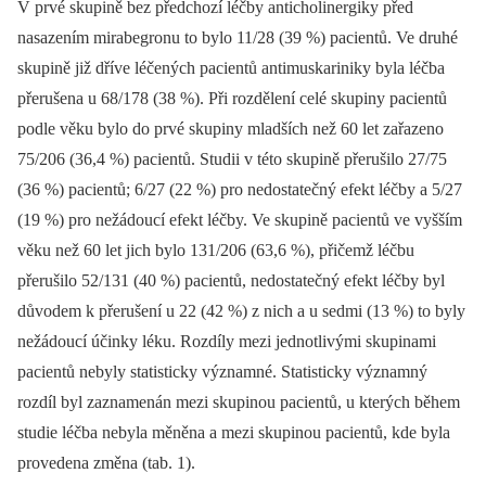
V prvé skupině bez předchozí léčby anticholinergiky před
nasazením mirabegronu to bylo 11/28 (39 %) pacientů. Ve druhé
skupině již dříve léčených pacientů antimuskariniky byla léčba
přerušena u 68/178 (38 %). Při rozdělení celé skupiny pacientů
podle věku bylo do prvé skupiny mladších než 60 let zařazeno
75/206 (36,4 %) pacientů. Studii v této skupině přerušilo 27/75
(36 %) pacientů; 6/27 (22 %) pro nedostatečný efekt léčby a 5/27
(19 %) pro nežádoucí efekt léčby. Ve skupině pacientů ve vyšším
věku než 60 let jich bylo 131/206 (63,6 %), přičemž léčbu
přerušilo 52/131 (40 %) pacientů, nedostatečný efekt léčby byl
důvodem k přerušení u 22 (42 %) z nich a u sedmi (13 %) to byly
nežádoucí účinky léku. Rozdíly mezi jednotlivými skupinami
pacientů nebyly statisticky významné. Statisticky významný
rozdíl byl zaznamenán mezi skupinou pacientů, u kterých během
studie léčba nebyla měněna a mezi skupinou pacientů, kde byla
provedena změna (tab. 1).