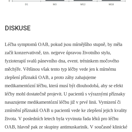
DISKUSE
Léčba symptomů OAB, pokud jsou mírnějšího stupně, by měla
začít konzervativně, tzn. nejprve úpravou životního stylu,
fyzioterapií svalů pánevního dna, event. tréninkem močového
měchýře. Většinou však tento typ léčby vede jen k mírnému
zlepšení příznaků OAB, a proto záhy zahajujeme
medikamentózní léčbu, která musí být dlouhodobá, aby se efekt
léčby mohl dostatečně projevit. U pacientů s výraznými příznaky
nasazujeme medikamentózní léčbu již v prvé linii. Vymizení či
zmírnění příznaků OAB u pacientů vede ke zlepšení jejich kvality
života. V posledních letech byla vyvinuta řada léků pro léčbu
OAB, hlavně pak ze skupiny antimuskarinik. V současné klinické