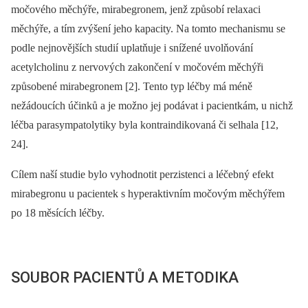
močového měchýře, mirabegronem, jenž způsobí relaxaci
měchýře, a tím zvýšení jeho kapacity. Na tomto mechanismu se
podle nejnovějších studií uplatňuje i snížené uvolňování
acetylcholinu z nervových zakončení v močovém měchýři
způsobené mirabegronem [2]. Tento typ léčby má méně
nežádoucích účinků a je možno jej podávat i pacientkám, u nichž
léčba parasympatolytiky byla kontraindikovaná či selhala [12,
24].
Cílem naší studie bylo vyhodnotit perzistenci a léčebný efekt
mirabegronu u pacientek s hyperaktivním močovým měchýřem
po 18 měsících léčby.
SOUBOR PACIENTŮ A METODIKA