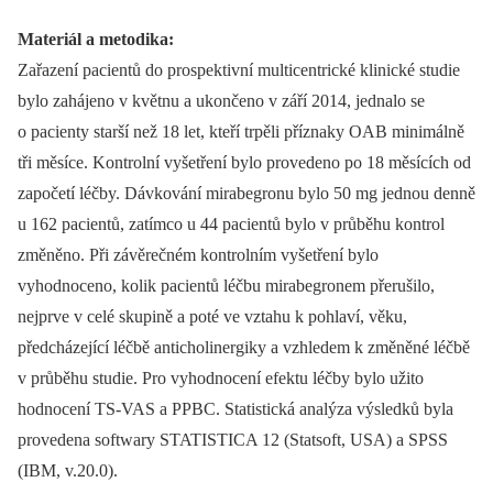
Materiál a metodika:
Zařazení pacientů do prospektivní multicentrické klinické studie
bylo zahájeno v květnu a ukončeno v září 2014, jednalo se
o pacienty starší než 18 let, kteří trpěli příznaky OAB minimálně
tři měsíce. Kontrolní vyšetření bylo provedeno po 18 měsících od
započetí léčby. Dávkování mirabegronu bylo 50 mg jednou denně
u 162 pacientů, zatímco u 44 pacientů bylo v průběhu kontrol
změněno. Při závěrečném kontrolním vyšetření bylo
vyhodnoceno, kolik pacientů léčbu mirabegronem přerušilo,
nejprve v celé skupině a poté ve vztahu k pohlaví, věku,
předcházející léčbě anticholinergiky a vzhledem k změněné léčbě
v průběhu studie. Pro vyhodnocení efektu léčby bylo užito
hodnocení TS-VAS a PPBC. Statistická analýza výsledků byla
provedena softwary STATISTICA 12 (Statsoft, USA) a SPSS
(IBM, v.20.0).