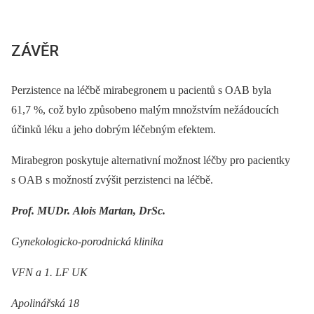
ZÁVĚR
Perzistence na léčbě mirabegronem u pacientů s OAB byla
61,7 %, což bylo způsobeno malým množstvím nežádoucích
účinků léku a jeho dobrým léčebným efektem.
Mirabegron poskytuje alternativní možnost léčby pro pacientky
s OAB s možností zvýšit perzistenci na léčbě.
Prof. MUDr. Alois Martan, DrSc.
Gynekologicko-porodnická klinika
VFN a 1. LF UK
Apolinářská 18