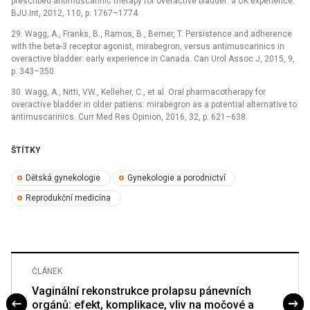
prescribed antimuscarinic therapy for overactive bladder: a UK experience.
BJU Int, 2012, 110, p. 1767–1774.
29. Wagg, A., Franks, B., Ramos, B., Berner, T. Persistence and adherence
with the beta-3 receptor agonist, mirabegron, versus antimuscarinics in
overactive bladder: early experience in Canada. Can Urol Assoc J, 2015, 9,
p. 343–350.
30. Wagg, A., Nitti, VW., Kelleher, C., et al. Oral pharmacotherapy for
overactive bladder in older patiens: mirabegron as a potential alternative to
antimuscarinics. Curr Med Res Opinion, 2016, 32, p. 621–638.
ŠTÍTKY
Dětská gynekologie
Gynekologie a porodnictví
Reprodukční medicína
ČLÁNEK
Vaginální rekonstrukce prolapsu pánevních
orgánů: efekt, komplikace, vliv na močové a