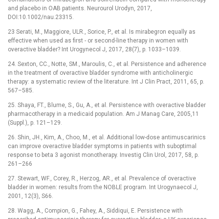
and placebo in OAB patients. Neurourol Urodyn, 2017,
DOI:10.1002/nau.23315.
23 Serati, M., Maggiore, ULR., Sorice, P., et al. Is mirabegron equally as
effective when used as first -⁠ or second-line therapy in women with
overactive bladder? Int Urogynecol J, 2017, 28(7), p. 1033–1039.
24. Sexton, CC., Notte, SM., Maroulis, C., et al. Persistence and adherence
in the treatment of overactive bladder syndrome with anticholinergic
therapy: a systematic review of the literature. Int J Clin Pract, 2011, 65, p.
567–585.
25. Shaya, FT., Blume, S., Gu, A., et al. Persistence with overactive bladder
pharmacotherapy in a medicaid population. Am J Manag Care, 2005,11
(Suppl.), p. 121–129.
26. Shin, JH., Kim, A., Choo, M., et al. Additional low-dose antimuscarinics
can improve overactive bladder symptoms in patients with suboptimal
response to beta 3 agonist monotherapy. Investig Clin Urol, 2017, 58, p.
261–266
27. Stewart, WF., Corey, R., Herzog, AR., et al. Prevalence of overactive
bladder in women: results from the NOBLE program. Int Urogynaecol J,
2001, 12(3), S66.
28. Wagg, A., Compion, G., Fahey, A., Siddiqui, E. Persistence with