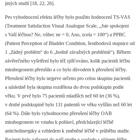
jiných studií [18, 22, 26].
Pro vyhodnocení efektu léčby bylo použito hodnocení TS-VAS
(Treatment Satisfaction Visual Analogue Scale, „Jste spokojeni
s Vaší léčbou? Ne, vůbec ne = 0, Ano, zcela = 100“) a PPBC
(Patient Perception of Bladder Condition, šestibodová stupnice od
1 „žádný problém“ do 6 „hodně závažných problémů“). Během
závěrečného vyšetření bylo též zjišťováno, kolik pacientů léčbu
mirabegronem přerušilo a co bylo důvodem k přerušení léčby.
Přerušení léčby bylo nejprve určeno pro celou skupinu pacientů
a následně byla skupina rozdělena do dvou podskupin podle
věku. V prvé bylo 75 pacientů mladších než 60 let (36 %),
v druhé podskupině bylo 131 patientů ve věku vyšším než 60 let
(64 %). Dále bylo vyhodnoceno přerušení léčby OAB
mirabegronem ve vztahu k pohlaví, předcházející léčbě
anticholinergiky a vzhledem k změněné léčbě v průběhu studie.
Pacienti byly zařazeni do naší studie v souladu s plánem léčby