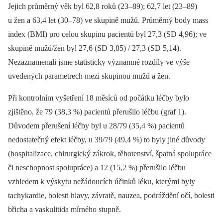
Jejich průměrný věk byl 62,8 roků (23–89); 62,7 let (23–89)
u žen a 63,4 let (30–78) ve skupině mužů. Průměrný body mass
index (BMI) pro celou skupinu pacientů byl 27,3 (SD 4,96); ve
skupině mužů/žen byl 27,6 (SD 3,85) / 27,3 (SD 5,14).
Nezaznamenali jsme statisticky významné rozdíly ve výše
uvedených parametrech mezi skupinou mužů a žen.
Při kontrolním vyšetření 18 měsíců od počátku léčby bylo
zjištěno, že 79 (38,3 %) pacientů přerušilo léčbu (graf 1).
Důvodem přerušení léčby byl u 28/79 (35,4 %) pacientů
nedostatečný efekt léčby, u 39/79 (49,4 %) to byly jiné důvody
(hospitalizace, chirurgický zákrok, těhotenství, špatná spolupráce
či neschopnost spolupráce) a 12 (15,2 %) přerušilo léčbu
vzhledem k výskytu nežádoucích účinků léku, kterými byly
tachykardie, bolesti hlavy, závratě, nauzea, podráždění očí, bolesti
břicha a vaskulitida mírného stupně.