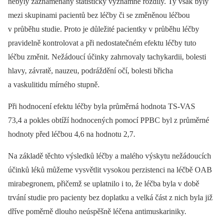
nebyly zaznamenány statisticky významné rozdíly. Ty však byly
mezi skupinami pacientů bez léčby či se změněnou léčbou
v průběhu studie. Proto je důležité pacientky v průběhu léčby
pravidelně kontrolovat a při nedostatečném efektu léčby tuto
léčbu změnit. Nežádoucí účinky zahrnovaly tachykardii, bolesti
hlavy, závratě, nauzeu, podráždění očí, bolesti břicha
a vaskulitidu mírného stupně.
Při hodnocení efektu léčby byla průměrná hodnota TS-VAS
73,4 a pokles obtíží hodnocených pomocí PPBC byl z průměrné
hodnoty před léčbou 4,6 na hodnotu 2,7.
Na základě těchto výsledků léčby a malého výskytu nežádoucích
účinků léků můžeme vysvětlit vysokou perzistenci na léčbě OAB
mirabegronem, přičemž se uplatnilo i to, že léčba byla v době
trvání studie pro pacienty bez doplatku a velká část z nich byla již
dříve poměrně dlouho neúspěšně léčena antimuskariniky.