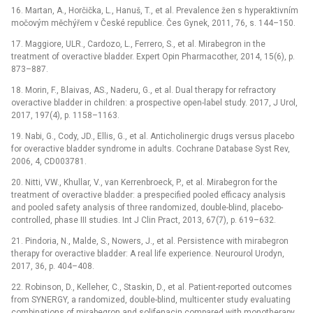
16. Martan, A., Horčička, L., Hanuš, T., et al. Prevalence žen s hyperaktivním
močovým měchýřem v České republice. Čes Gynek, 2011, 76, s. 144–150.
17. Maggiore, ULR., Cardozo, L., Ferrero, S., et al. Mirabegron in the
treatment of overactive bladder. Expert Opin Pharmacother, 2014, 15(6), p.
873–887.
18. Morin, F., Blaivas, AS., Naderu, G., et al. Dual therapy for refractory
overactive bladder in children: a prospective open-label study. 2017, J Urol,
2017, 197(4), p. 1158–1163.
19. Nabi, G., Cody, JD., Ellis, G., et al. Anticholinergic drugs versus placebo
for overactive bladder syndrome in adults. Cochrane Database Syst Rev,
2006, 4, CD003781.
20. Nitti, VW., Khullar, V., van Kerrenbroeck, P., et al. Mirabegron for the
treatment of overactive bladder: a prespecified pooled efficacy analysis
and pooled safety analysis of three randomized, double-blind, placebo-
controlled, phase III studies. Int J Clin Pract, 2013, 67(7), p. 619–632.
21. Pindoria, N., Malde, S., Nowers, J., et al. Persistence with mirabegron
therapy for overactive bladder: A real life experience. Neurourol Urodyn,
2017, 36, p. 404–408.
22. Robinson, D., Kelleher, C., Staskin, D., et al. Patient-reported outcomes
from SYNERGY, a randomized, double-blind, multicenter study evaluating
combinations of mirabegron and solifenacin compared with monotherapy