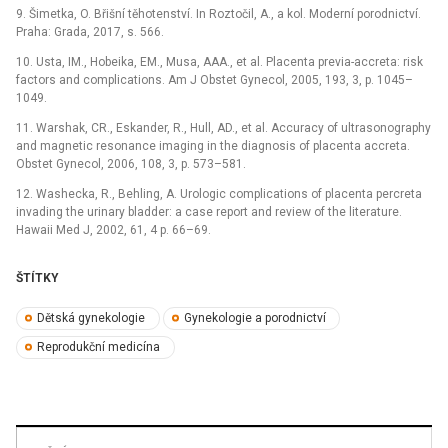
9. Šimetka, O. Břišní těhotenství. In Roztočil, A., a kol. Moderní porodnictví.
Praha: Grada, 2017, s. 566.
10. Usta, IM., Hobeika, EM., Musa, AAA., et al. Placenta previa-accreta: risk
factors and complications. Am J Obstet Gynecol, 2005, 193, 3, p. 1045–
1049.
11. Warshak, CR., Eskander, R., Hull, AD., et al. Accuracy of ultrasonography
and magnetic resonance imaging in the diagnosis of placenta accreta.
Obstet Gynecol, 2006, 108, 3, p. 573–581.
12. Washecka, R., Behling, A. Urologic complications of placenta percreta
invading the urinary bladder: a case report and review of the literature.
Hawaii Med J, 2002, 61, 4 p. 66–69.
ŠTÍTKY
Dětská gynekologie
Gynekologie a porodnictví
Reprodukční medicína