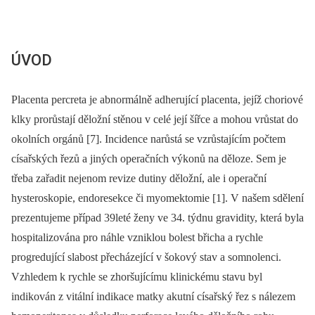
ÚVOD
Placenta percreta je abnormálně adherující placenta, jejíž choriové
klky prorůstají děložní stěnou v celé její šířce a mohou vrůstat do
okolních orgánů [7]. Incidence narůstá se vzrůstajícím počtem
císařských řezů a jiných operačních výkonů na děloze. Sem je
třeba zařadit nejenom revize dutiny děložní, ale i operační
hysteroskopie, endoresekce či myomektomie [1]. V našem sdělení
prezentujeme případ 39leté ženy ve 34. týdnu gravidity, která byla
hospitalizována pro náhle vzniklou bolest břicha a rychle
progredující slabost přecházející v šokový stav a somnolenci.
Vzhledem k rychle se zhoršujícímu klinickému stavu byl
indikován z vitální indikace matky akutní císařský řez s nálezem