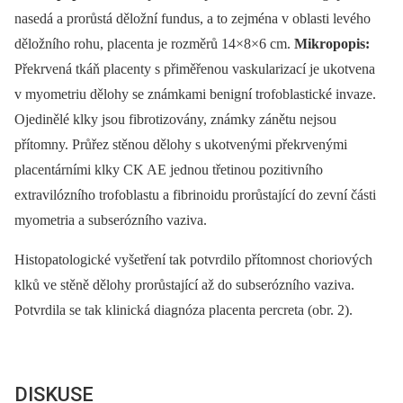
nasedá a prorůstá děložní fundus, a to zejména v oblasti levého
děložního rohu, placenta je rozměrů 14×8×6 cm.
Mikropopis:
Překrvená tkáň placenty s přiměřenou vaskularizací je ukotvena
v myometriu dělohy se známkami benigní trofoblastické invaze.
Ojedinělé klky jsou fibrotizovány, známky zánětu nejsou
přítomny. Průřez stěnou dělohy s ukotvenými překrvenými
placentárními klky CK AE jednou třetinou pozitivního
extravilózního trofoblastu a fibrinoidu prorůstající do zevní části
myometria a subserózního vaziva.
Histopatologické vyšetření tak potvrdilo přítomnost choriových
klků ve stěně dělohy prorůstající až do subserózního vaziva.
Potvrdila se tak klinická diagnóza placenta percreta (obr. 2).
DISKUSE