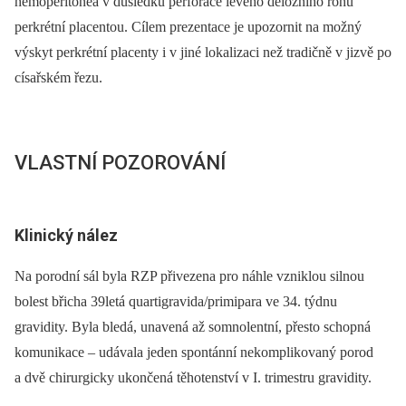
hemoperitonea v důsledku perforace levého děložního rohu
perkrétní placentou. Cílem prezentace je upozornit na možný
výskyt perkrétní placenty i v jiné lokalizaci než tradičně v jizvě po
císařském řezu.
VLASTNÍ POZOROVÁNÍ
Klinický nález
Na porodní sál byla RZP přivezena pro náhle vzniklou silnou
bolest břicha 39letá quartigravida/primipara ve 34. týdnu
gravidity. Byla bledá, unavená až somnolentní, přesto schopná
komunikace –⁠ udávala jeden spontánní nekomplikovaný porod
a dvě chirurgicky ukončená těhotenství v I. trimestru gravidity.