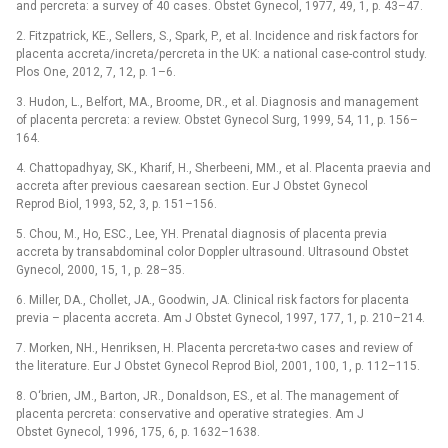
and percreta: a survey of 40 cases. Obstet Gynecol, 1977, 49, 1, p. 43–47.
2. Fitzpatrick, KE., Sellers, S., Spark, P., et al. Incidence and risk factors for
placenta accreta/increta/percreta in the UK: a national case-control study.
Plos One, 2012, 7, 12, p. 1–6.
3. Hudon, L., Belfort, MA., Broome, DR., et al. Diagnosis and management
of placenta percreta: a review. Obstet Gynecol Surg, 1999, 54, 11, p. 156–
164.
4. Chattopadhyay, SK., Kharif, H., Sherbeeni, MM., et al. Placenta praevia and
accreta after previous caesarean section. Eur J Obstet Gynecol
Reprod Biol, 1993, 52, 3, p. 151–156.
5. Chou, M., Ho, ESC., Lee, YH. Prenatal diagnosis of placenta previa
accreta by transabdominal color Doppler ultrasound. Ultrasound Obstet
Gynecol, 2000, 15, 1, p. 28–35.
6. Miller, DA., Chollet, JA., Goodwin, JA. Clinical risk factors for placenta
previa –⁠ placenta accreta. Am J Obstet Gynecol, 1997, 177, 1, p. 210–214.
7. Morken, NH., Henriksen, H. Placenta percreta-two cases and review of
the literature. Eur J Obstet Gynecol Reprod Biol, 2001, 100, 1, p. 112–115.
8. O‘brien, JM., Barton, JR., Donaldson, ES., et al. The management of
placenta percreta: conservative and operative strategies. Am J
Obstet Gynecol, 1996, 175, 6, p. 1632–1638.