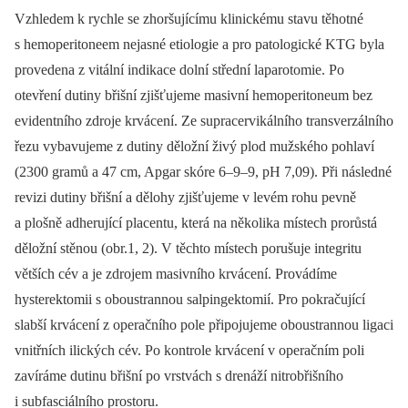
Vzhledem k rychle se zhoršujícímu klinickému stavu těhotné
s hemoperitoneem nejasné etiologie a pro patologické KTG byla
provedena z vitální indikace dolní střední laparotomie. Po
otevření dutiny břišní zjišťujeme masivní hemoperitoneum bez
evidentního zdroje krvácení. Ze supracervikálního transverzálního
řezu vybavujeme z dutiny děložní živý plod mužského pohlaví
(2300 gramů a 47 cm, Apgar skóre 6–9–9, pH 7,09). Při následné
revizi dutiny břišní a dělohy zjišťujeme v levém rohu pevně
a plošně adherující placentu, která na několika místech prorůstá
děložní stěnou (obr.1, 2). V těchto místech porušuje integritu
větších cév a je zdrojem masivního krvácení. Provádíme
hysterektomii s oboustrannou salpingektomií. Pro pokračující
slabší krvácení z operačního pole připojujeme oboustrannou ligaci
vnitřních ilických cév. Po kontrole krvácení v operačním poli
zavíráme dutinu břišní po vrstvách s drenáží nitrobřišního
i subfasciálního prostoru.