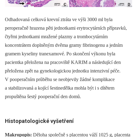
Odhadovaná celková krevní ztráta ve výši 3000 ml byla
peroperačně hrazena pěti jednotkami erytrocytárních přípravků,
čtyřmi jednotkami mražené plazmy a trombocytárním
koncentrátem doplněným dvěma gramy fibrinogenu a jedním
gramem kyseliny tranexamové. Po skončení výkonu byla
pacientka přeložena na pracoviště KARIM a následující den
přeložena zpět na gynekologickou jednotku intenzivní péče.
V pooperačním průběhu se neobjevily žádné komplikace
a stabilizovaná a kojící šestinedělka mohla být i s dítětem
propuštěna šestý pooperační den domů.
Histopatologické vyšetření
Makropopis:
Děloha společně s placentou váží 1025 g, placenta