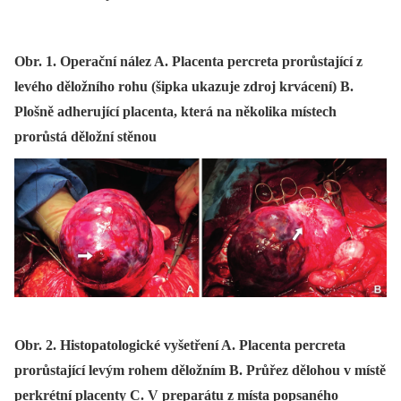
Obr. 1. Operační nález A. Placenta percreta prorůstající z
levého děložního rohu (šipka ukazuje zdroj krvácení) B.
Plošně adherující placenta, která na několika místech
prorůstá děložní stěnou
Obr. 2. Histopatologické vyšetření A. Placenta percreta
prorůstající levým rohem děložním B. Průřez dělohou v místě
perkrétní placenty C. V preparátu z místa popsaného