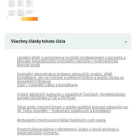
Všechny články tohoto čísla
Léčebný efekt a perzistence na léčbě mirabegronem u pacientů s
příznaky hyperaktivního močového měchýře v multicentrické
klinické studii
Vaginální rekonstrukce prolapsu pánevních orgánů: efekt,
komplikace, vliv na močové a pohlavní funkce a kvalitu života ve
dvouletém follow-up
Část I. Vaginální nález a komplikace
Výskyt děložních sarkomů v západních Čechách, Gynekologicko-
porodnická klinika LF UK a FN Plzeň
Obrat plodu zevními hmaty z polohy podélné koncem pánevním po
36. týdnu gravidity – hodnocení úspěšnosti a komplikací
Ambulantní miniinvazivní léčba funkčních cyst ovaria
Hypercholesterolémie v těhotenství: úvahy o jejich etiologii a
diagnostickém významu