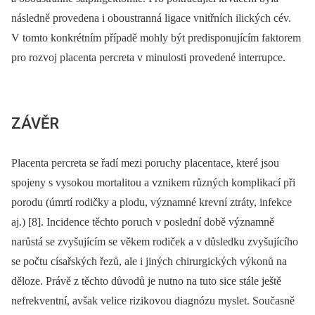
následně provedena i oboustranná ligace vnitřních ilických cév.
V tomto konkrétním případě mohly být predisponujícím faktorem
pro rozvoj placenta percreta v minulosti provedené interrupce.
ZÁVĚR
Placenta percreta se řadí mezi poruchy placentace, které jsou
spojeny s vysokou mortalitou a vznikem různých komplikací při
porodu (úmrtí rodičky a plodu, významné krevní ztráty, infekce
aj.) [8]. Incidence těchto poruch v poslední době významně
narůstá se zvyšujícím se věkem rodiček a v důsledku zvyšujícího
se počtu císařských řezů, ale i jiných chirurgických výkonů na
děloze. Právě z těchto důvodů je nutno na tuto sice stále ještě
nefrekventní, avšak velice rizikovou diagnózu myslet. Současně