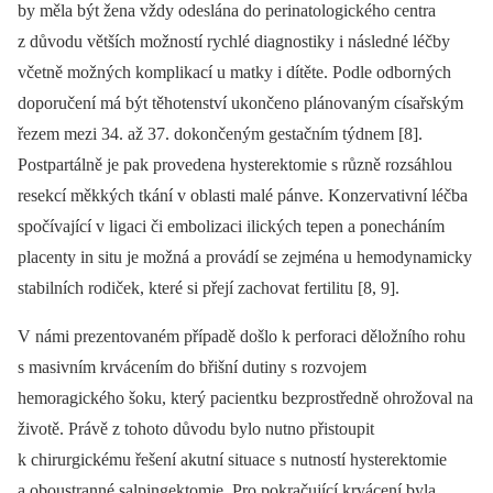
by měla být žena vždy odeslána do perinatologického centra
z důvodu větších možností rychlé diagnostiky i následné léčby
včetně možných komplikací u matky i dítěte. Podle odborných
doporučení má být těhotenství ukončeno plánovaným císařským
řezem mezi 34. až 37. dokončeným gestačním týdnem [8].
Postpartálně je pak provedena hysterektomie s různě rozsáhlou
resekcí měkkých tkání v oblasti malé pánve. Konzervativní léčba
spočívající v ligaci či embolizaci ilických tepen a ponecháním
placenty in situ je možná a provádí se zejména u hemodynamicky
stabilních rodiček, které si přejí zachovat fertilitu [8, 9].
V námi prezentovaném případě došlo k perforaci děložního rohu
s masivním krvácením do břišní dutiny s rozvojem
hemoragického šoku, který pacientku bezprostředně ohrožoval na
životě. Právě z tohoto důvodu bylo nutno přistoupit
k chirurgickému řešení akutní situace s nutností hysterektomie
a oboustranné salpingektomie. Pro pokračující krvácení byla