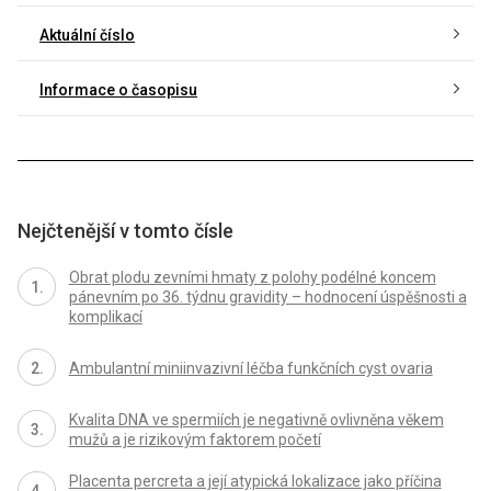
Aktuální číslo
Informace o časopisu
Nejčtenější v tomto čísle
Obrat plodu zevními hmaty z polohy podélné koncem
pánevním po 36. týdnu gravidity – hodnocení úspěšnosti a
komplikací
Ambulantní miniinvazivní léčba funkčních cyst ovaria
Kvalita DNA ve spermiích je negativně ovlivněna věkem
mužů a je rizikovým faktorem početí
Placenta percreta a její atypická lokalizace jako příčina