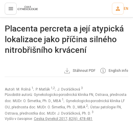
EN
proLékaře.cz
Placenta percreta a její atypická
lokalizace jako příčina silného
nitrobřišního krvácení
Stáhnout PDF
English info
1
1,2
3
Autoři: M. Rolná
; P. Matlák
; J. Dvořáčková
Působiště autorů: Gynekologicko-porodnická klinika FN, Ostrava, přednosta
1
doc. MUDr. O. Šimetka, Ph. D., MBA
; Gynekologicko-porodnická klinika LF
2
OU, přednosta doc. MUDr. O. Šimetka, Ph. D., MBA
; Ústav patologie FN,
3
Ostrava, přednostka doc. MUDr. J. Dvořáčková, Ph. D.
Vyšlo v časopise:
Ceska Gynekol 2017; 82(6): 478-481