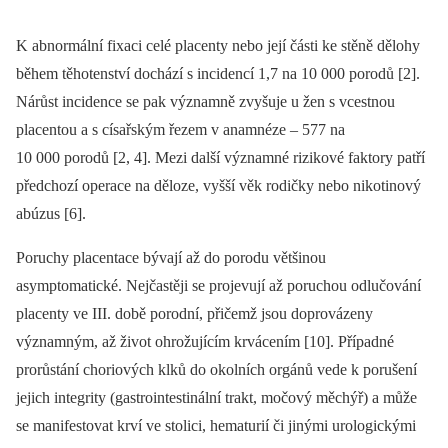
K abnormální fixaci celé placenty nebo její části ke stěně dělohy
během těhotenství dochází s incidencí 1,7 na 10 000 porodů [2].
Nárůst incidence se pak významně zvyšuje u žen s vcestnou
placentou a s císařským řezem v anamnéze –⁠ 577 na
10 000 porodů [2, 4]. Mezi další významné rizikové faktory patří
předchozí operace na děloze, vyšší věk rodičky nebo nikotinový
abúzus [6].
Poruchy placentace bývají až do porodu většinou
asymptomatické. Nejčastěji se projevují až poruchou odlučování
placenty ve III. době porodní, přičemž jsou doprovázeny
významným, až život ohrožujícím krvácením [10]. Případné
prorůstání choriových klků do okolních orgánů vede k porušení
jejich integrity (gastrointestinální trakt, močový měchýř) a může
se manifestovat krví ve stolici, hematurií či jinými urologickými