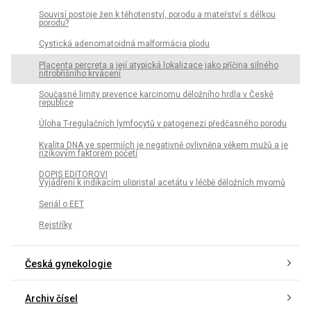
Souvisí postoje žen k těhotenství, porodu a mateřství s délkou
porodu?
Cystická adenomatoidná malformácia plodu
Placenta percreta a její atypická lokalizace jako příčina silného
nitrobřišního krvácení
Současné limity prevence karcinomu děložního hrdla v České
republice
Úloha T-regulačních lymfocytů v patogenezi předčasného porodu
Kvalita DNA ve spermiích je negativně ovlivněna věkem mužů a je
rizikovým faktorem početí
DOPIS EDITOROVI
Vyjádření k indikacím ulipristal acetátu v léčbě děložních myomů
Seriál o EET
Rejstříky
Česká gynekologie
Archiv čísel