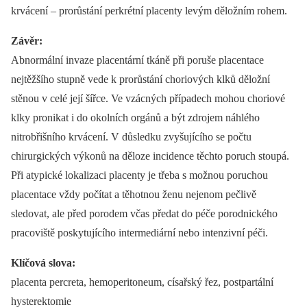
krvácení –⁠ prorůstání perkrétní placenty levým děložním rohem.
Závěr:
Abnormální invaze placentární tkáně při poruše placentace
nejtěžšího stupně vede k prorůstání chorio­vých klků děložní
stěnou v celé její šířce. Ve vzácných případech mohou choriové
klky pronikat i do okolních orgánů a být zdrojem náhlého
nitrobřišního krvácení. V důsledku zvyšujícího se počtu
chirurgických výkonů na děloze incidence těchto poruch stoupá.
Při atypické lokalizaci placenty je třeba s možnou poruchou
placentace vždy počítat a těhotnou ženu nejenom pečlivě
sledovat, ale před porodem včas předat do péče porodnického
pracoviště poskytujícího intermediární nebo intenzivní péči.
Klíčová slova:
placenta percreta, hemoperitoneum, císařský řez, postpartální
hysterektomie