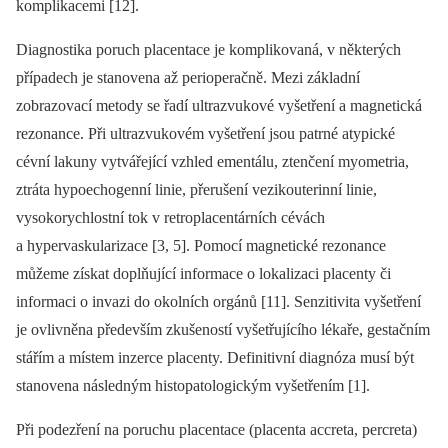
komplikacemi [12].
Diagnostika poruch placentace je komplikovaná, v některých
případech je stanovena až perioperačně. Mezi základní
zobrazovací metody se řadí ultrazvukové vyšetření a magnetická
rezonance. Při ultrazvukovém vyšetření jsou patrné atypické
cévní lakuny vytvářející vzhled ementálu, ztenčení myometria,
ztráta hypoechogenní linie, přerušení vezikouterinní linie,
vysokorychlostní tok v retroplacentárních cévách
a hypervaskularizace [3, 5]. Pomocí magnetické rezonance
můžeme získat doplňující informace o lokalizaci placenty či
informaci o invazi do okolních orgánů [11]. Senzitivita vyšetření
je ovlivněna především zkušeností vyšetřujícího lékaře, gestačním
stářím a místem inzerce placenty. Definitivní diagnóza musí být
stanovena následným histopatologickým vyšetřením [1].
Při podezření na poruchu placentace (placenta accreta, percreta)