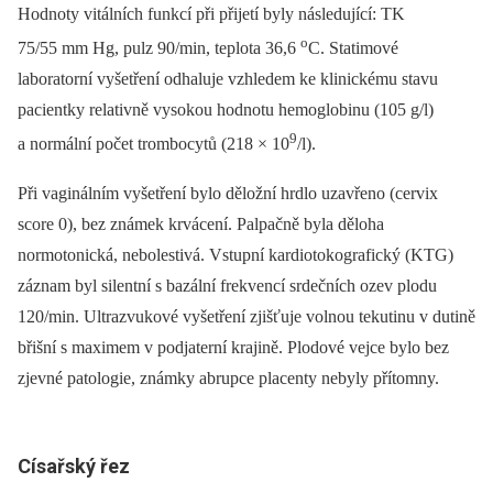
Hodnoty vitálních funkcí při přijetí byly následující: TK
o
75/55 mm Hg, pulz 90/min, teplota 36,6
C. Statimové
laboratorní vyšetření odhaluje vzhledem ke klinickému stavu
pacientky relativně vysokou hodnotu hemoglobinu (105 g/l)
9
a normální počet trombocytů (218 × 10
/l).
Při vaginálním vyšetření bylo děložní hrdlo uzavřeno (cervix
score 0), bez známek krvácení. Palpačně byla děloha
normotonická, nebolestivá. Vstupní kardiotokografický (KTG)
záznam byl silentní s bazální frekvencí srdečních ozev plodu
120/min. Ultrazvukové vyšetření zjišťuje volnou tekutinu v dutině
břišní s maximem v podjaterní krajině. Plodové vejce bylo bez
zjevné patologie, známky abrupce placenty nebyly přítomny.
Císařský řez