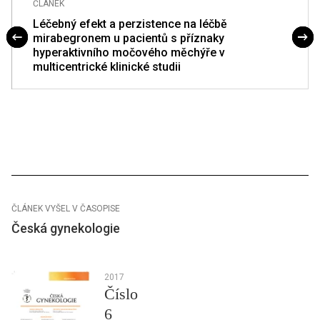
ČLÁNEK
Léčebný efekt a perzistence na léčbě
mirabegronem u pacientů s příznaky
hyperaktivního močového měchýře v
multicentrické klinické studii
ČLÁNEK VYŠEL V ČASOPISE
Česká gynekologie
2017
Číslo
6