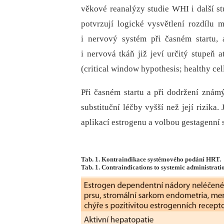
věkové reanalýzy studie WHI i další st
potvrzují logické vysvětlení rozdílu
i nervový systém při časném startu, 
i nervová tkáň již jeví určitý stupeň 
(critical window hypothesis; healthy cell
Při časném startu a při dodržení známý
substituční léčby vyšší než její rizika
aplikací estrogenu a volbou gestagenní s
Tab. 1. Kontraindikace systémového podání HRT.
Tab. 1. Contraindications to systemic administrati