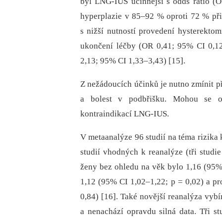
byl LNG-IUS účinnější s odds ratio (
hyperplazie v 85–92 % oproti 72 % při 
s nižší nutností provedení hysterekto
ukončení léčby (OR 0,41; 95% CI 0,12
2,13; 95% CI 1,33–3,43) [15].
Z nežádoucích účinků je nutno zmínit př
a bolest v podbřišku. Mohou se obj
kontraindikací LNG-IUS.
V metaanalýze 96 studií na téma rizik
studií vhodných k reanalýze (tři studie
ženy bez ohledu na věk bylo 1,16 (95% 
1,12 (95% CI 1,02–1,22; p = 0,02) a pr
0,84) [16]. Také novější reanalýza vybí
a nenachází opravdu silná data. Tři st