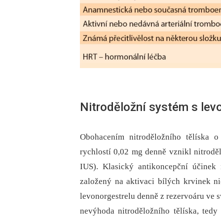
Nitroděložní systém s lev
Obohacením nitroděložního tělíska 
rychlostí 0,02 mg denně vznikl nitrodě
IUS). Klasický antikoncepční účinek n
založený na aktivaci bílých krvinek n
levonorgestrelu denně z rezervoáru ve s
nevýhoda nitroděložního tělíska, tedy 