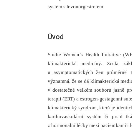
systém s levonorgestrelem
Úvod
Studie Women’s Health Initiative (WH
klimakterické medicíny. Zcela zá
u asymptomatických žen průměrně 15
významná, že se dá klimakterická medicí
v dostatečně velkém souboru jasně pro
terapií (ERT) a estrogen-gestagenní subst
klimakterický syndrom, která je identic
kardiovaskulární systém či prsní t
z hormonální léčby mezi pacientkami i l