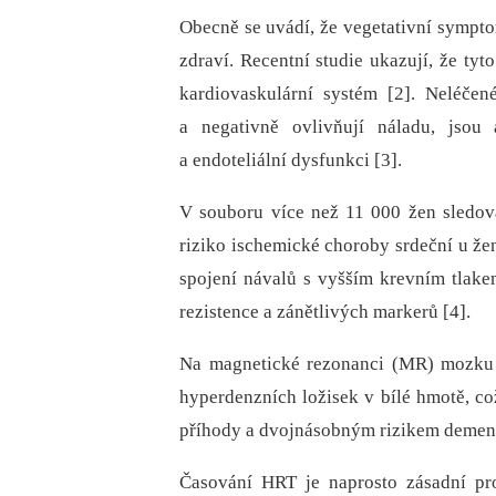
Obecně se uvádí, že vegetativní symptom
zdraví. Recentní studie ukazují, že t
kardiovaskulární systém [2]. Neléčené
a negativně ovlivňují náladu, jsou 
a endoteliální dysfunkci [3].
V souboru více než 11 000 žen sledo
riziko ischemické choroby srdeční u že
spojení návalů s vyšším krevním tlake
rezistence a zánětlivých markerů [4].
Na magnetické rezonanci (MR) mozku b
hyperdenzních ložisek v bílé hmotě, c
příhody a dvojnásobným rizikem demenc
Časování HRT je naprosto zásadní pro