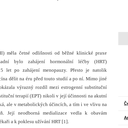
I) měla četné odlišnosti od běžné klinické praxe
kladní bylo zahájení hormonální léčby (HRT)
 let po zahájení menopauzy. Přesto je natolik
na dělit na éru před touto studií a po ní. Mimo jiné
kázala výrazný rozdíl mezi estrogenní substituční
ituční terapií (EPT) nikoli v její účinnosti na akutní
Č
ká, ale v metabolických účincích, a tím i ve vlivu na
káň. Její neodborná medializace vedla k obavám
Ar
ékaři a k poklesu užívání HRT [1].