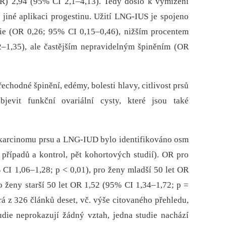
OR) 2,94 (95% CI 2,1–4,13). Tedy došlo k vymizení
jiné aplikaci progestinu. Užití LNG-IUS je spojeno
mie (OR 0,26; 95% CI 0,15–0,46), nižším procentem
–1,35), ale častějším nepravidelným špiněním (OR
echodné špinění, edémy, bolesti hlavy, citlivost prsů
evit funkční ovariální cysty, které jsou také
a karcinomu prsu a LNG-IUD bylo identifikováno osm
 případů a kontrol, pět kohortových studií). OR pro
CI 1,06–1,28; p < 0,01), pro ženy mladší 50 let OR
o ženy starší 50 let OR 1,52 (95% CI 1,34–1,72; p =
rá z 326 článků deset, vč. výše citovaného přehledu,
udie neprokazují žádný vztah, jedna studie nachází