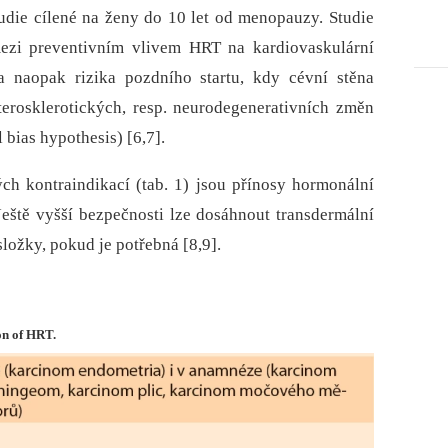
udie cílené na ženy do 10 let od menopauzy. Studie
 mezi preventivním vlivem HRT na kardiovaskulární
a naopak rizika pozdního startu, kdy cévní stěna
aterosklerotických, resp. neurodegenerativních změn
 bias hypothesis) [6,7].
ch kontraindikací (tab. 1) jsou přínosy hormonální
. Ještě vyšší bezpečnosti lze dosáhnout transdermální
ložky, pokud je potřebná [8,9].
on of HRT.