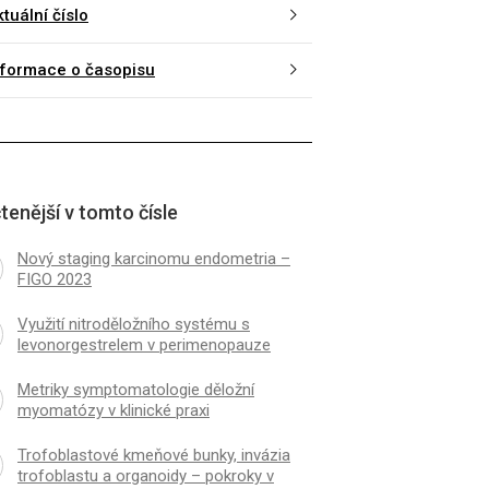
tuální číslo
nformace o časopisu
tenější v tomto čísle
Nový staging karcinomu endometria –
FIGO 2023
Využití nitroděložního systému s
levonorgestrelem v perimenopauze
Metriky symptomatologie děložní
myomatózy v klinické praxi
Trofoblastové kmeňové bunky, invázia
trofoblastu a organoidy – pokroky v