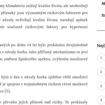
Ak
y klimakteria snižují kvalitu života, ale neohrožují
yto příznaky jsou významným rizikovým faktorem pro
I
 návaly ovlivňují kvalitu života, narušují spánek
ale současně rizikovými faktory pro hypertenzi
vaných po dobu 14 let bylo prokázáno dvojnásobné
Nejč
n s návaly horka. Jako příčinný mechanizmus se jeví
m, změnou lipidového spektra, zvýšením inzulinové
ylo u žen s návaly horka zjištěno větší množství
ož je spojeno s trojnásobným rizikem cévní mozkové
e [5].
 převahu jejích přínosů nad riziky. To prokázaly