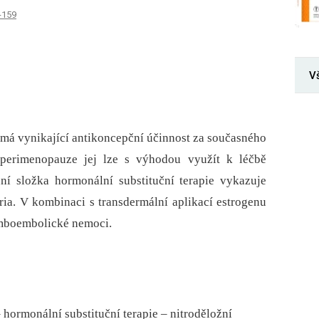
-159
V
 má vynikající antikoncepční účinnost za současného
V perimenopauze jej lze s výhodou využít k léčbě
ní složka hormonální substituční terapie vykazuje
ia. V kombinaci s transdermální aplikací estrogenu
omboembolické nemoci.
ormonální substituční terapie – nitroděložní