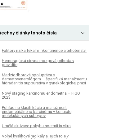
šechny články tohoto čísla
Faktory rizika fekální inkontinence a těhotenství
Hemoragická cievna mozgová príhoda v
gravidite
Medziodborová spolupráca s
dermatovenerológom – špecifi ká manažmentu
hidradenitis suppurativa v gynekologickej praxi
Nový staging karcinomu endometria – FIGO
2023
Pohľad na klasifi káciu a manažment
endometriálneho karcinómu v kontexte
molekulárnych subtypov
Umělá aktivace pohybu spermií in vitro
Volné kyslíkové radikály a jejich role v