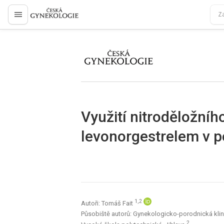
proLékaře.cz
proLékaře.cz
Využití nitroděložníh
levonorgestrelem v 
1,2
Autoři: Tomáš Fait
Působiště autorů: Gynekologicko-porodnická klin
2