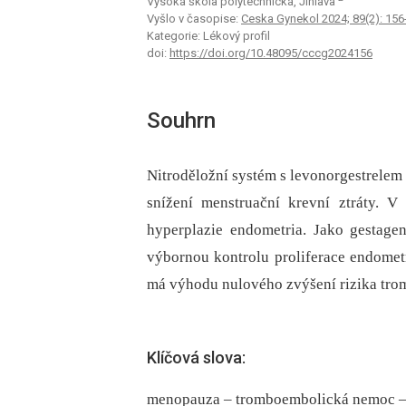
Vysoká škola polytechnická, Jihlava
Vyšlo v časopise:
Ceska Gynekol 2024; 89(2): 156
Kategorie: Lékový profil
doi:
https://doi.org/10.48095/cccg2024156
Souhrn
Nitroděložní systém s levonorgestrelem
snížení menstruační krevní ztráty. 
hyperplazie endometria. Jako gestagen
výbornou kontrolu proliferace endometr
má výhodu nulového zvýšení rizika tr
Klíčová slova:
menopauza – tromboembolická nemoc – h