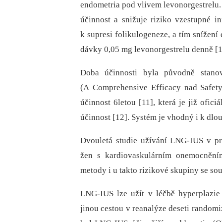
endometria pod vlivem levonorgestrelu.
účinnost a snižuje riziko vzestupné i
k supresi folikulogeneze, a tím snížení
dávky 0,05 mg levonorgestrelu denně [1
Doba účinnosti byla původně stano
(A Comprehensive Efficacy nad Safet
účinnost 6letou [11], která je již ofic
účinnost [12]. Systém je vhodný i k dl
Dvouletá studie užívání LNG-IUS v pr
žen s kardiovaskulárním onemocněním
metody i u takto rizikové skupiny se 
LNG-IUS lze užít v léčbě hyperplazie
jinou cestou v reanalýze deseti random