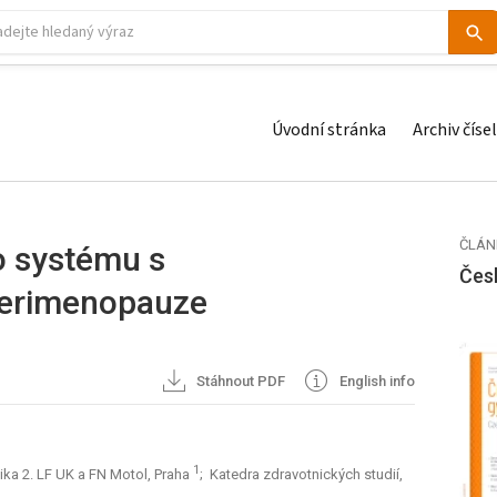
Úvodní stránka
Archiv čísel
ČLÁN
o systému s
Čes
perimenopauze
Stáhnout PDF
English info
1
ika 2. LF UK a FN Motol, Praha
; Katedra zdravotnických studií,