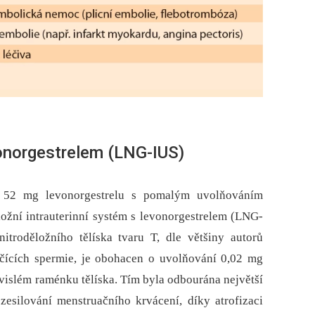
onorgestrelem (LNG-IUS)
o 52 mg levonorgestrelu s pomalým uvolňováním
ložní intrauterinní systém s levonorgestrelem (LNG-
itroděložního tělíska tvaru T, dle většiny autorů
ičících spermie, je obohacen o uvolňování 0,02 mg
vislém raménku tělíska. Tím byla odbourána největší
zesilování menstruačního krvácení, díky atrofizaci