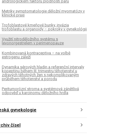
andrologickém faktoru plodnosti páru
Metriky symptomatologie děložní myomatózy v
klinické praxi
Trofoblastové kmeňové bunky, invázia
trofoblastu a organoidy – pokroky v gynekológii
Využití nitroděložního systému s
levonorgestrelem v perimenopauze
Kombinovaná kontraceptiva – na volbě
estrogenu záleží
Dynamika sérových hladin a referenční intervaly
kopeptinu během III. trimestru těhotenství u
zdravých těhotných žen s nekomplikovaným
průběhem těhotenství a porodu
Peritumorózní stroma a systémová zánětlivá
odpověď u karcinomu děložního hrdla
eská gynekologie
chiv čísel