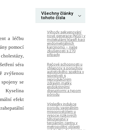
Všechny články
tohoto čísla
Výhody sekvenování
nové generace (NGS) v
ent a léčbu
molekulární klasifi kaci
endometriálních
vány pomocí
karcinomů – naše
zkušenosti s 270
případy
 cholestázy,
šetření séra
Rečové schopnosti u
chlapcov s poruchou
autistického spektra v
ně zvýšenou
súvislosti s
reprodukčným
 spojeny se
zdravím matky,
endokrinnými
. Kyselina
disruptormi a typom
pôrodu
mální efekt
Výsledky indukce
rahepatální
porodu vaginálním
misoprostolem u
vysoce rizikových
těhotenství v
terciárním centru v
metropolitní oblasti