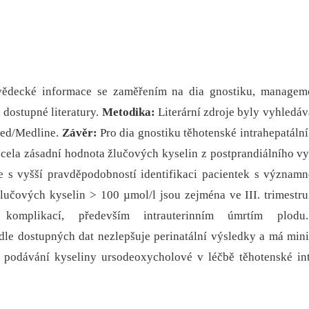
 vědecké informace se zaměřením na dia gnostiku, managem
 dostupné literatury.
Metodika:
Literární zdroje byly vyhledá
med/Medline.
Závěr:
Pro dia gnostiku těhotenské intrahepatální
zcela zásadní hodnota žlučových kyselin z postprandiálního vy
e s vyšší pravděpodobností identifikaci pacientek s význam
lučových kyselin > 100 µmol/l jsou zejména ve III. trimestru
 komplikací, především intrauterinním úmrtím plodu
dle dostupných dat nezlepšuje perinatální výsledky a má mini
í podávání kyseliny ursodeoxycholové v léčbě těhotenské int