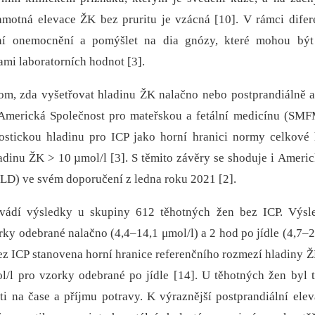
motná elevace ŽK bez pruritu je vzácná [10]. V rámci difere
erní onemocnění a pomýšlet na dia gnózy, které mohou bý
mi laboratorních hodnot [3].
om, zda vyšetřovat hladinu ŽK nalačno nebo postprandiálně a 
 Americká Společnost pro mateřskou a fetální medicínu (SM
stickou hladinu pro ICP jako horní hranici normy celkové
ladinu ŽK > 10 µmol/l [3]. S těmito závěry se shoduje i Ameri
LD) ve svém doporučení z ledna roku 2021 [2].
vádí výsledky u skupiny 612 těhotných žen bez ICP. Výs
ky odebrané nalačno (4,4–14,1 μmol/l) a 2 hod po jídle (4,7–2
ez ICP stanovena horní hranice referenčního rozmezí hladiny 
/l pro vzorky odebrané po jídle [14]. U těhotných žen byl 
ti na čase a příjmu potravy. K výraznější postprandiální ele