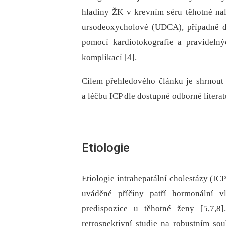
hladiny ŽK v krevním séru těhotné nal
ursodeoxycholové (UDCA), případně d
pomocí kardiotokografie a pravideln
komplikací [4].
Cílem přehledového článku je shrnout
a léčbu ICP dle dostupné odborné literat
Etiologie
Etiologie intrahepatální cholestázy (IC
uváděné příčiny patří hormonální vl
predispozice u těhotné ženy [5,7,
retrospektivní studie na robustním so