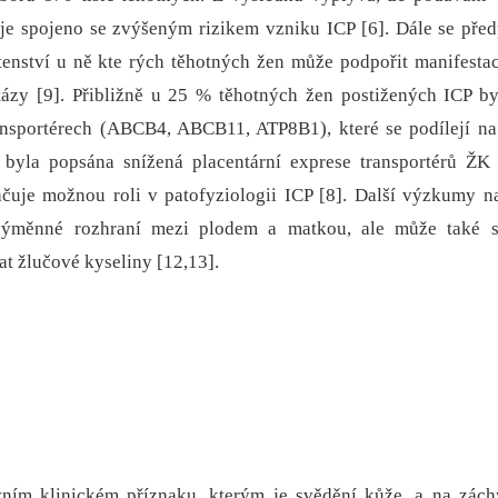
u je spojeno se zvýšeným rizikem vzniku ICP [6]. Dále se pře
enství u ně kte rých těhotných žen může podpořit manifestac
tázy [9]. Přibližně u 25 % těhotných žen postižených ICP b
ansportérech (ABCB4, ABCB11, ATP8B1), které se podílejí na
P byla popsána snížená placentární exprese transportérů Ž
uje možnou roli v patofyziologii ICP [8]. Další výzkumy na
výměnné rozhraní mezi plodem a matkou, ale může také sl
t žlučové kyseliny [12,13].
vním klinickém příznaku, kterým je svědění kůže, a na zách