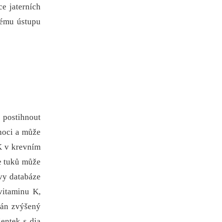
e jaterních
nému ústupu
 postihnout
 noci a může
ŽK v krevním
ce tuků může
vy databáze
vitaminu K,
ván zvýšený
entek s dia