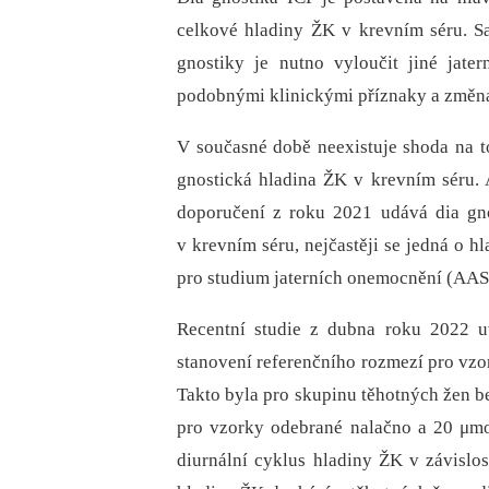
celkové hladiny ŽK v krevním séru. Sa
gnostiky je nutno vyloučit jiné jat
podobnými klinickými příznaky a změna
V současné době neexistuje shoda na t
gnostická hladina ŽK v krevním séru.
doporučení z roku 2021 udává dia gno
v krevním séru, nejčastěji se jedná o h
pro studium jaterních onemocnění (AAS
Recentní studie z dubna roku 2022 u
stanovení referenčního rozmezí pro vzor
Takto byla pro skupinu těhotných žen b
pro vzorky odebrané nalačno a 20 μmol
diurnální cyklus hladiny ŽK v závislos