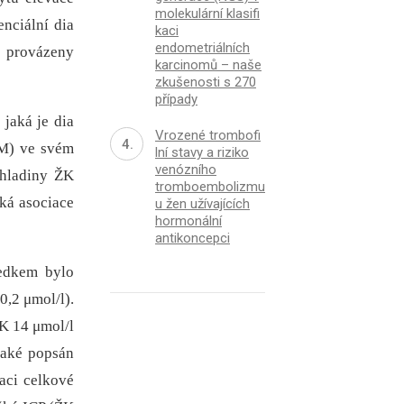
molekulární klasifi
nciální dia
kaci
endometriálních
t provázeny
karcinomů – naše
zkušenosti s 270
případy
jaká je dia
Vrozené trombofi
FM) ve svém
lní stavy a riziko
venózního
 hladiny ŽK
tromboembolizmu
cká asociace
u žen užívajících
hormonální
antikoncepci
ledkem bylo
0,2 μmol/l).
ŽK 14 μmol/l
také popsán
vaci celkové