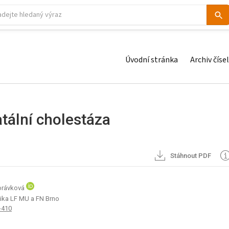
Úvodní stránka
Archiv čísel
tální cholestáza
Stáhnout PDF
Morávková
nika LF MU a FN Brno
-410