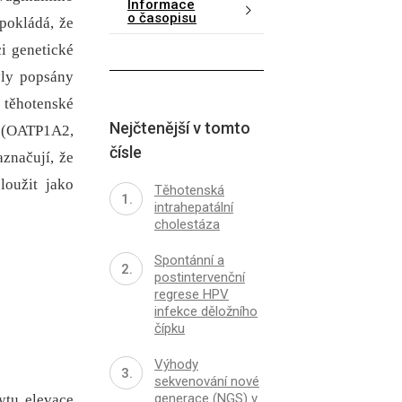
Informace
o časopisu
dpokládá, že
i genetické
yly popsány
 těhotenské
Nejčtenější v tomto
K (OATP1A2,
čísle
značují, že
oužit jako
Těhotenská
intrahepatální
cholestáza
Spontánní a
postintervenční
regrese HPV
infekce děložního
čípku
Výhody
sekvenování nové
generace (NGS) v
ytu elevace