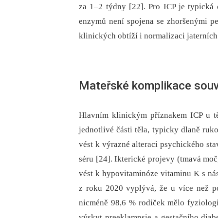
za 1–2 týdny [22]. Pro ICP je typická
enzymů není spojena se zhoršenými pe
klinických obtíží i normalizaci jaterních
Mateřské komplikace souvi
Hlavním klinickým příznakem ICP u tě
jednotlivé části těla, typicky dlaně r
vést k výrazné alteraci psychického sta
séru [24]. Ikterické projevy (tmavá mo
vést k hypovitaminóze vitaminu K s ná
z roku 2020 vyplývá, že u více než p
nicméně 98,6 % rodiček mělo fyziologi
výskyt preeklampsie a gestačního diabe