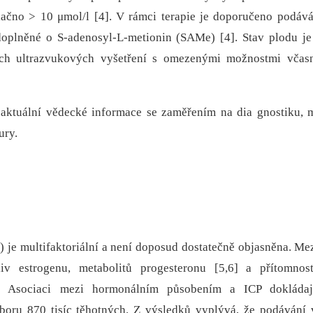
ačno > 10 μmol/l [4]. V rámci terapie je doporučeno podává
oplněné o S-adenosyl-L-metionin (SAMe) [4]. Stav plodu j
ých ultrazvukových vyšetření s omezenými možnostmi včas
 aktuální vědecké informace se zaměřením na dia gnostiku,
ury.
P) je multifaktoriální a není doposud dostatečně objasněna. Mez
iv estrogenu, metabolitů progesteronu [5,6] a přítomnos
8]. Asociaci mezi hormonálním působením a ICP dokládaj
uboru 870 tisíc těhotných. Z výsledků vyplývá, že podávání 