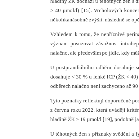
hladiny ŽK dochází u těhotných žen s d
> 40 µmol/l) [15]. Vrcholových koncen
několikanásobně zvýšit, následně se opě
Vzhledem k tomu, že nepříznivé perin
význam posuzovat závažnost intrahep
nalačno, ale především po jídle, kdy mů
U postprandiálního odběru dosahuje se
dosahuje < 30 % u lehké ICP (ŽK < 40) 
odběrech nalačno není zachyceno až 90 
Tyto poznatky reflektují doporučené po
z června roku 2022, která uvádějí krité
hladině ŽK ≥ 19 µmol/l [19], podobně ja
U těhotných žen s příznaky svědění a 