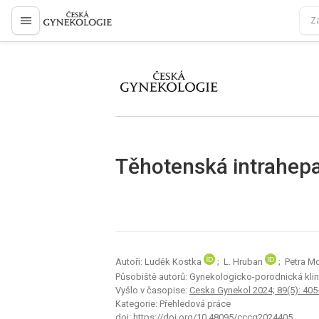
proLékaře.cz
proLékaře.cz
Těhotenská intrahepa
Autoři: Luděk Kostka
; L. Hruban
; Petra 
Působiště autorů: Gynekologicko-porodnická kli
Vyšlo v časopise:
Ceska Gynekol 2024; 89(5): 405
Kategorie: Přehledová práce
doi:
https://doi.org/10.48095/cccg2024405