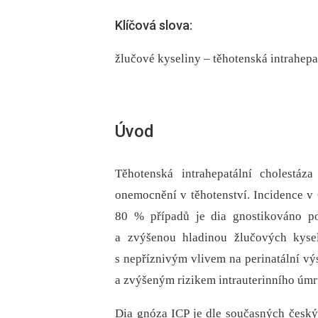
Klíčová slova:
žlučové kyseliny – těhotenská intrahep
Úvod
Těhotenská intrahepatální cholestáza 
onemocnění v těhotenství. Incidence v Č
80 % případů je dia gnostikováno po
a zvýšenou hladinou žlučových kysel
s nepříznivým vlivem na perinatální v
a zvýšeným rizikem intrauterinního úmrt
Dia gnóza ICP je dle současných český