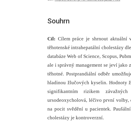
Souhrn
Cíl:
Cílem práce je shrnout aktuální
těhotenské intrahepatální cholestázy dle
databáze Web of Science, Scopus, Pub
ale i správný management se jeví jako 
těhotné. Postprandiální odběr umožňuj
hladinou žlučových kyselin. Hodnoty ž
signifikantním rizikem závažných
ursodeoxycholová, léčivo první volby, 
na pocit svědění u pacientek. Paušáln
cholestázy je kontroverzní.