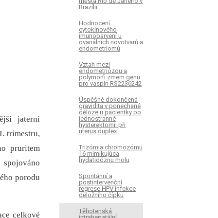
města Rio de Janeiro v
Brazílii
Hodnocení
cytokinového
imunobarvení u
ovariálních novotvarů a
endometriomů
Vztah mezi
endometriózou a
polymorfi zmem genu
pro vaspin RS2236242
Úspěšně dokončená
gravidita v ponechané
děloze u pacientky po
jší jaterní
jednostranné
hysterektomii při
uterus duplex
. trimestru,
Trizómia chromozómu
no pruritem
16 mimikujúca
hydatidóznu molu
e spojováno
Spontánní a
ného porodu
postintervenční
regrese HPV infekce
děložního čípku
Těhotenská
ace celkové
intrahepatální