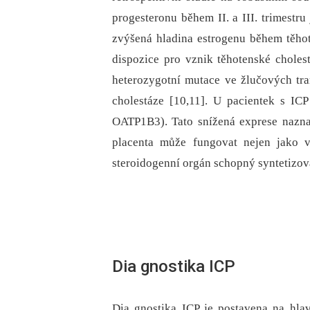
progesteronu během II. a III. trimestr
zvýšená hladina estrogenu během těhot
dispozice pro vznik těhotenské choles
heterozygotní mutace ve žlučových tr
cholestáze [10,11]. U pacientek s IC
OATP1B3). Tato snížená exprese naznač
placenta může fungovat nejen jako 
steroidogenní orgán schopný syntetizova
Dia gnostika ICP
Dia gnostika ICP je postavena na hla