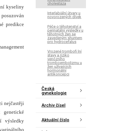
cholestáza
ní kyseliny
Interlabiální útvary u
e posuzován
novorozených dívek
né predikce
Péče o těhotenství a
perinatální výsledky u
těhotných žen se
zavedeným shuntem
pro hydrocefalus
 management
Vrozené trombofi lní
stavy a riziko
venózního
tromboembolizmu u
žen užívajících
hormonální
antikoncepci
Česká
gynekologie
i nejčastěji
Archiv čísel
t genetické
Aktuální číslo
í výsledky
vaginálního