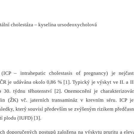
atální cholestáza – kyselina ursodeoxycholová
(ICP –⁠ intrahepatic cholestasis of pregnancy) je nejčastě
R je udávána okolo 0,86 % [1]. Typický je výskyt ve II. a III
 30. týdnu těhotenství [2]. Onemocnění je charakterizová
in (ŽK) vč. jaterních transamináz v krevním séru. ICP j
ýsledky, který souvisí především se zvýšeným rizikem předčas
í plodu (IUFD) [3].
ch doporučených postupů založena na výskytu pruritu a elev