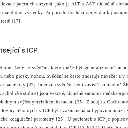
 elevace jaterních enzymů, jako je ALT a AST, nicméně elevac
rinatálními výsledky. Po porodu dochází zpravidla k postup
 testů [17].
sející s ICP
hotné ženy je svědění, které může být generalizované nebo
ukou nebo plosky nohou. Svědění se často zhoršuje navečer a v
vu pacientky [23]. Intenzita svědění není závislá na hladině 
č, acholická stolice) jsou vzácné, nicméně samotná malabsorp
sledným zvýšeným rizikem krvácení [25]. Z údajů z Cochrano
oloviny těhotných s ICP byla zaznamenána hypovitaminóza 
cké koagulační parametry [25]. U pacientek s ICP je popiso
tu oproti skupině pacientek bez ICP [17,26,27]. U všech paci