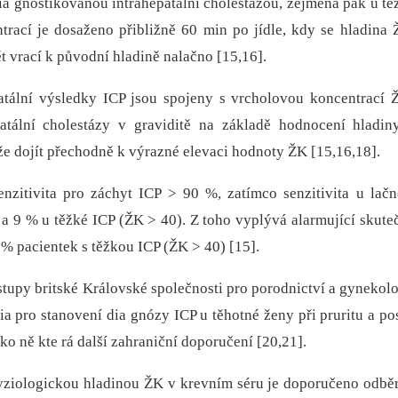
ia gnostikovanou intrahepatální cholestázou, zejména pak u t
trací je dosaženo přibližně 60 min po jídle, kdy se hladina
t vrací k původní hladině nalačno [15,16].
atální výsledky ICP jsou spojeny s vrcholovou koncentrací 
atální cholestázy v graviditě na základě hodnocení hladi
že dojít přechodně k výrazné elevaci hodnoty ŽK [15,16,18].
nzitivita pro záchyt ICP > 90 %, zatímco senzitivita u lač
a 9 % u těžké ICP (ŽK > 40). Z toho vyplývá alarmující skuteč
% pacientek s těžkou ICP (ŽK > 40) [15].
stupy britské Královské společnosti pro porodnictví a gyneko
ria pro stanovení dia gnózy ICP u těhotné ženy při pruritu a po
ko ně kte rá další zahraniční doporučení [20,21].
fyziologickou hladinou ŽK v krevním séru je doporučeno odbě