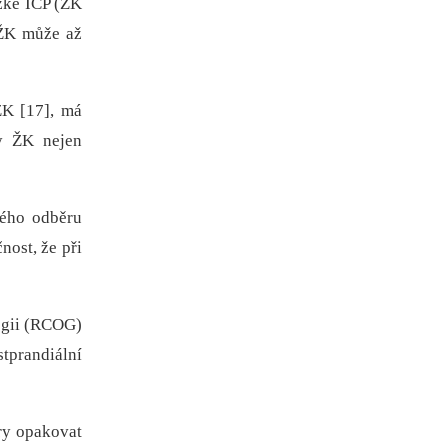
ěžké ICP (ŽK
 ŽK může až
ŽK [17], má
ny ŽK nejen
ného odběru
nost, že při
logii (RCOG)
stprandiální
ry opakovat