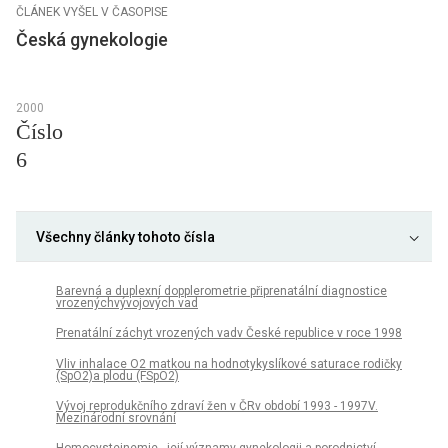
ČLÁNEK VYŠEL V ČASOPISE
Česká gynekologie
2000
Číslo
6
Všechny články tohoto čísla
Barevná a duplexní dopplerometrie připrenatální diagnostice
vrozenýchvývojových vad
Prenatální záchyt vrozených vadv České republice v roce 1998
Vliv inhalace O2 matkou na hodnotykyslíkové saturace rodičky
(SpO2)a plodu (FSpO2)
Vývoj reprodukčního zdraví žen v ČRv období 1993 - 1997V.
Mezinárodní srovnání