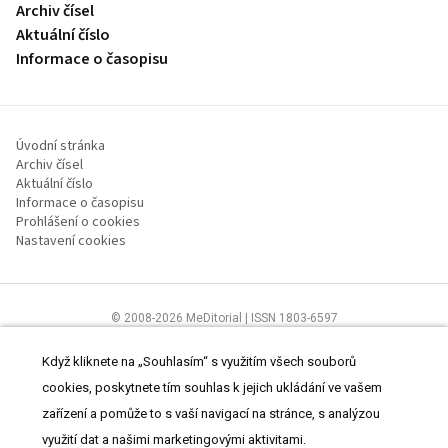
Archiv čísel
Aktuální číslo
Informace o časopisu
Úvodní stránka
Archiv čísel
Aktuální číslo
Informace o časopisu
Prohlášení o cookies
Nastavení cookies
© 2008-2026 MeDitorial | ISSN 1803-6597
Stránky proLékaře.cz jsou určeny výhradně odborníkům ve
zdravotnictví.
Čtěte prohlášení
a
Zásady zpracování osobních údajů
.
Když kliknete na „Souhlasím“ s využitím všech souborů
cookies, poskytnete tím souhlas k jejich ukládání ve vašem
zařízení a pomůže to s vaší navigací na stránce, s analýzou
využití dat a našimi marketingovými aktivitami.