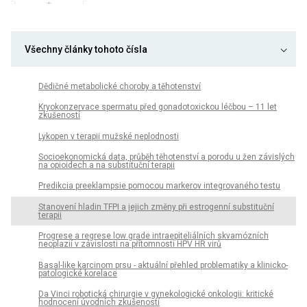
Všechny články tohoto čísla
Dědičné metabolické choroby a těhotenství
Kryokonzervace spermatu před gonadotoxickou léčbou – 11 let
zkušeností
Lykopen v terapii mužské neplodnosti
Socioekonomická data, průběh těhotenství a porodu u žen závislých
na opioidech a na substituční terapii
Predikcia preeklampsie pomocou markerov integrovaného testu
Stanovení hladin TFPI a jejich změny při estrogenní substituční
terapii
Progrese a regrese low grade intraepiteliálních skvamózních
neoplazií v závislosti na přítomnosti HPV HR virů
Basal-like karcinom prsu - aktuální přehled problematiky a klinicko-
patologické korelace
Da Vinci robotická chirurgie v gynekologické onkologii: kritické
hodnocení úvodních zkušeností