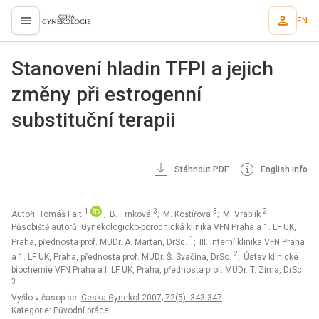
EN
proLékaře.cz
Stanovení hladin TFPI a jejich
změny při estrogenní
substituční terapii
Stáhnout PDF
English info
1
3
3
2
Autoři: Tomáš Fait
; B. Trnková
; M. Koštířová
; M. Vráblík
Působiště autorů: Gynekologicko-porodnická klinika VFN Praha a 1. LF UK,
1
Praha, přednosta prof. MUDr. A. Martan, DrSc.
; III. interní klinika VFN Praha
2
a 1. LF UK, Praha, přednosta prof. MUDr. Š. Svačina, DrSc.
; Ústav klinické
biochemie VFN Praha a l. LF UK, Praha, přednosta prof. MUDr. T. Zima, DrSc.
3
Vyšlo v časopise:
Ceska Gynekol 2007; 72(5): 343-347
Kategorie: Původní práce