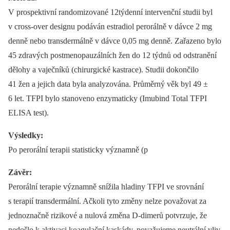
V prospektivní randomizované 12týdenní intervenční studii byl
v cross-over designu podáván estradiol perorálně v dávce 2 mg
denně nebo transdermálně v dávce 0,05 mg denně. Zařazeno bylo
45 zdravých postmenopauzálních žen do 12 týdnů od odstranění
dělohy a vaječníků (chirurgické kastrace). Studii dokončilo
41 žen a jejich data byla analyzována. Průměrný věk byl 49 ±
6 let. TFPI bylo stanoveno enzymaticky (Imubind Total TFPI
ELISA test).
Výsledky:
Po perorální terapii statisticky významně (p
Závěr:
Perorální terapie významně snížila hladiny TFPI ve srovnání
s terapií transdermální. Ačkoli tyto změny nelze považovat za
jednoznačně rizikové a nulová změna D-dimerů potvrzuje, že
nedošlo k aktivaci koagulační kaskády, považujeme neutrální vliv