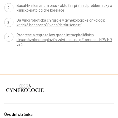
Basal-like karcinom prsu - aktuální přehled problematiky a
klinicko-patologické korelace
Da Vinci robotická chirurgie v gynekologické onkologii:
kritické hodnocení úvodních zkušeností
Progrese a regrese low grade intraepiteliálních
skvamózních neoplazií v závislosti na přítomnosti HPV HR
virů
proLékaře.cz
Úvodní stránka