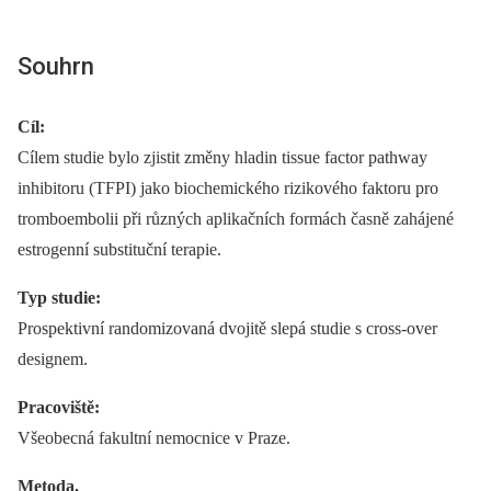
Souhrn
Cíl:
Cílem studie bylo zjistit změny hladin tissue factor pathway
inhibitoru (TFPI) jako biochemického rizikového faktoru pro
tromboembolii při různých aplikačních formách časně zahájené
estrogenní substituční terapie.
Typ studie:
Prospektivní randomizovaná dvojitě slepá studie s cross-over
designem.
Pracoviště:
Všeobecná fakultní nemocnice v Praze.
Metoda.