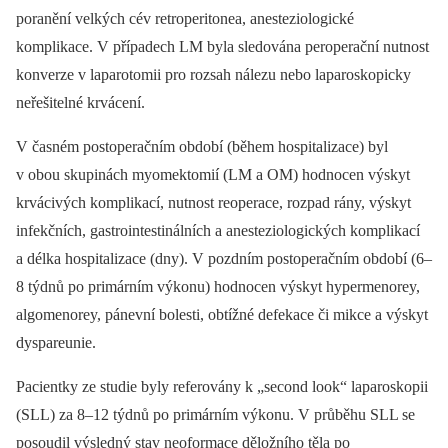
poranění velkých cév retroperitonea, anesteziologické
komplikace. V případech LM byla sledována peroperační nutnost
konverze v laparotomii pro rozsah nálezu nebo laparoskopicky
neřešitelné krvácení.
V časném postoperačním období (během hospitalizace) byl
v obou skupinách myomektomií (LM a OM) hodnocen výskyt
krvácivých komplikací, nutnost reoperace, rozpad rány, výskyt
infekčních, gastrointestinálních a anesteziologických komplikací
a délka hospitalizace (dny). V pozdním postoperačním období (6–
8 týdnů po primárním výkonu) hodnocen výskyt hypermenorey,
algomenorey, pánevní bolesti, obtížné defekace či mikce a výskyt
dyspareunie.
Pacientky ze studie byly referovány k „second look“ laparoskopii
(SLL) za 8–12 týdnů po primárním výkonu. V průběhu SLL se
posoudil výsledný stav neoformace děložního těla po