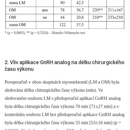
* (p = 0,0003), ** (p = 0,5324) – Mannův-Whitneyho test
2. Vliv aplikace GnRH analog na délku chirurgického
času výkonu
Peroperačně v obou skupinách myomektomií (LM a OM) byla
sledována délka chirurgického času výkonu (min). Ve
sledovaném souboru LM s předoperační aplikací GnRH analog
byla délka chirurgického času výkonu 70 min [71±27 min] a v
kontrolním souboru LM bez předoperační aplikace GnRH analog
byla délka chirurgického času výkonu 55 min [53±16 min] (p =