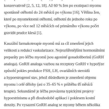
konzervativně [2, 5, 12, 18]. Až 60 % žen po exstirpaci myomu
spontánně otěhotní do 24 měsíců po výkonu [16]. Většina žen,
které po myomektomii otěhotní, otěhotní do jednoho roku po
výkonu, po více než 12 měsících od primárního výkonu počet
gravidit prudce klesá [1].
Kauzální farmakoterapie myomů má za cíl zmenšení jejich
velikosti a redukci vaskularizace. Nejrozšířenějšími hormonálními
preparáty pro léčbu myomů jsou agonisté gonadoliberinů (GnRH
analoga). GnRH analoga vazbou na receptory GnRH v hypofýze
způsobí pokles produkce FSH, LH, ovariálních steroidů
a hypoestrogenní stav, jehož důsledkem je zmenšení objemu
myomu i celé dělohy (asi o 35–65 % v průběhu tří měsíců
terapie). Sekundárně je léčba provázena typickými projevy
hypoestrinismu a při dlouhodobé aplikaci i poklesem kostní
denzity. Po vysazení GnRH analog se myomy během několika