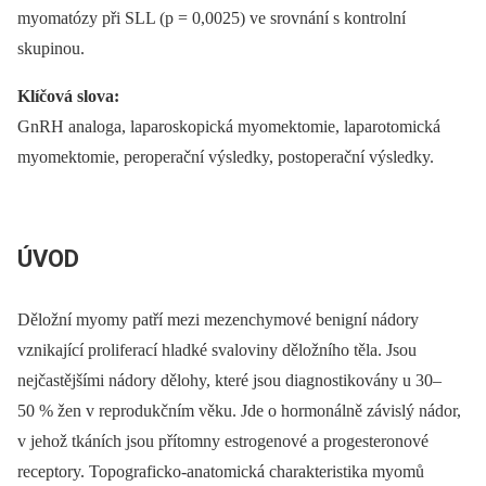
myomatózy při SLL (p = 0,0025) ve srovnání s kontrolní
skupinou.
Klíčová slova:
GnRH analoga, laparoskopická myomektomie, laparotomická
myomektomie, peroperační výsledky, postoperační výsledky.
ÚVOD
Děložní myomy patří mezi mezenchymové benigní nádory
vznikající proliferací hladké svaloviny děložního těla. Jsou
nejčastějšími nádory dělohy, které jsou diagnostikovány u 30–
50 % žen v reprodukčním věku. Jde o hormonálně závislý nádor,
v jehož tkáních jsou přítomny estrogenové a progesteronové
receptory. Topograficko-anatomická charakteristika myomů