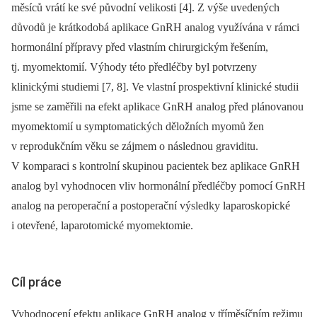
měsíců vrátí ke své původní velikosti [4]. Z výše uvedených
důvodů je krátkodobá aplikace GnRH analog využívána v rámci
hormonální přípravy před vlastním chirurgickým řešením,
tj. myomektomií. Výhody této předléčby byl potvrzeny
klinickými studiemi [7, 8]. Ve vlastní prospektivní klinické studii
jsme se zaměřili na efekt aplikace GnRH analog před plánovanou
myomektomií u symptomatických děložních myomů žen
v reprodukčním věku se zájmem o následnou graviditu.
V komparaci s kontrolní skupinou pacientek bez aplikace GnRH
analog byl vyhodnocen vliv hormonální předléčby pomocí GnRH
analog na peroperační a postoperační výsledky laparoskopické
i otevřené, laparotomické myomektomie.
Cíl práce
Vyhodnocení efektu aplikace GnRH analog v tříměsíčním režimu