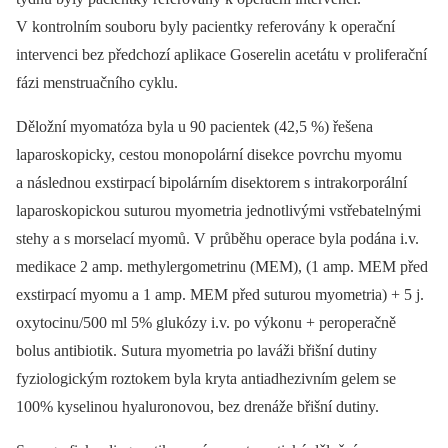
V kontrolním souboru byly pacientky referovány k operační
intervenci bez předchozí aplikace Goserelin acetátu v proliferační
fázi menstruačního cyklu.
Děložní myomatóza byla u 90 pacientek (42,5 %) řešena
laparoskopicky, cestou monopolární disekce povrchu myomu
a následnou exstirpací bipolárním disektorem s intrakorporální
laparoskopickou suturou myometria jednotlivými vstřebatelnými
stehy a s morselací myomů. V průběhu operace byla podána i.v.
medikace 2 amp. methylergometrinu (MEM), (1 amp. MEM před
exstirpací myomu a 1 amp. MEM před suturou myometria) + 5 j.
oxytocinu/500 ml 5% glukózy i.v. po výkonu + peroperačně
bolus antibiotik. Sutura myometria po laváži břišní dutiny
fyziologickým roztokem byla kryta antiadhezivním gelem se
100% kyselinou hyaluronovou, bez drenáže břišní dutiny.