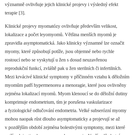
významně ovlivňuje jejich klinické projevy i výsledný efekt
terapie [3].
Klinické projevy myomatózy ovlivňuje především velikost,
lokalizace a počet leyomyomů. Většina menších myomů je
zpravidla asymptomatická. Jako klinicky významné lze označit
myomy, které způsobují potíže, jsou objemné nebo rychle
rostoucí nebo se vyskytují u žen s dosud neuzavřenou
reprodukční funkcí, zvláště pak u žen sterilních či infertilních.
Mezi krvácivé klinické symptomy v příčinném vztahu k děložním
myomům patří hypermenorea a menoragie, které jsou ovlivněny
zejména lokalizací myomů. Myom klenoucí se do děložní dutiny
komprimuje endometrium, tím je porušena vaskularizace
a fyziologické odlučování endometria. Velké subserózní myomy
mohou naopak růst dlouho asymptomaticky a projevují se až
v pozdějším období zejména bolestivými symptomy, mezi které