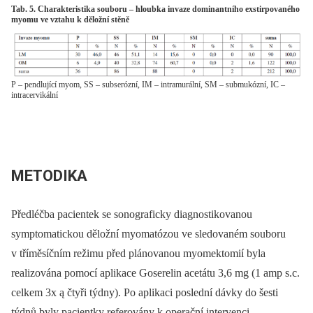
Tab. 5. Charakteristika souboru – hloubka invaze dominantního exstirpovaného
myomu ve vztahu k děložní stěně
P – pendlující myom, SS – subserózní, IM – intramurální, SM – submukózní, IC –
intracervikální
METODIKA
Předléčba pacientek se sonograficky diagnostikovanou
symptomatickou děložní myomatózou ve sledovaném souboru
v tříměsíčním režimu před plánovanou myomektomií byla
realizována pomocí aplikace Goserelin acetátu 3,6 mg (1 amp s.c.
celkem 3x ą čtyři týdny). Po aplikaci poslední dávky do šesti
týdnů byly pacientky referovány k operační intervenci.