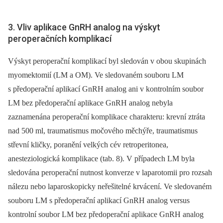
3. Vliv aplikace GnRH analog na výskyt
peroperačních komplikací
Výskyt peroperační komplikací byl sledován v obou skupinách
myomektomií (LM a OM). Ve sledovaném souboru LM
s předoperační aplikací GnRH analog ani v kontrolním soubor
LM bez předoperační aplikace GnRH analog nebyla
zaznamenána peroperační komplikace charakteru: krevní ztráta
nad 500 ml, traumatismus močového měchýře, traumatismus
střevní kličky, poranění velkých cév retroperitonea,
anesteziologická komplikace (tab. 8). V případech LM byla
sledována peroperační nutnost konverze v laparotomii pro rozsah
nálezu nebo laparoskopicky neřešitelné krvácení. Ve sledovaném
souboru LM s předoperační aplikací GnRH analog versus
kontrolní soubor LM bez předoperační aplikace GnRH analog