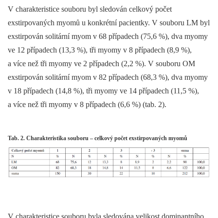
V charakteristice souboru byl sledován celkový počet
exstirpovaných myomů u konkrétní pacientky. V souboru LM byl
exstirpován solitární myom v 68 případech (75,6 %), dva myomy
ve 12 případech (13,3 %), tři myomy v 8 případech (8,9 %),
a více než tři myomy ve 2 případech (2,2 %). V souboru OM
exstirpován solitární myom v 82 případech (68,3 %), dva myomy
v 18 případech (14,8 %), tři myomy ve 14 případech (11,5 %),
a více než tři myomy v 8 případech (6,6 %) (tab. 2).
Tab. 2. Charakteristika souboru – celkový počet exstirpovaných myomů
V charakteristice souboru byla sledována velikost dominantního