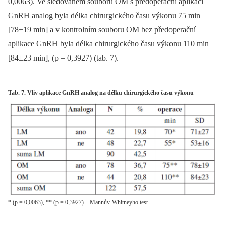
0,0063). Ve sledovaném souboru OM s předoperační aplikací
GnRH analog byla délka chirurgického času výkonu 75 min
[78±19 min] a v kontrolním souboru OM bez předoperační
aplikace GnRH byla délka chirurgického času výkonu 110 min
[84±23 min], (p = 0,3927) (tab. 7).
Tab. 7. Vliv aplikace GnRH analog na délku chirurgického času výkonu
* (p = 0,0063), ** (p = 0,3927) – Mannův-Whitneyho test