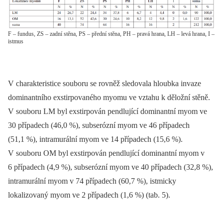
F – fundus, ZS – zadní stěna, PS – přední stěna, PH – pravá hrana, LH – levá hrana, I –
istmus
V charakteristice souboru se rovněž sledovala hloubka invaze
dominantního exstirpovaného myomu ve vztahu k děložní stěně.
V souboru LM byl exstirpován pendlující dominantní myom ve
30 případech (46,0 %), subserózní myom ve 46 případech
(51,1 %), intramurální myom ve 14 případech (15,6 %).
V souboru OM byl exstirpován pendlující dominantní myom v
6 případech (4,9 %), subserózní myom ve 40 případech (32,8 %),
intramurální myom v 74 případech (60,7 %), istmicky
lokalizovaný myom ve 2 případech (1,6 %) (tab. 5).