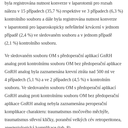
byla registrována nutnost konverze v laparotomii pro rozsah
nálezu v 15 případech (35,7 %) respektive ve 3 případech (6,3 %)
kontrolního souboru a dále byla registrována nutnost konverze
v laparotomii pro laparoskopicky neřešitelné krvácení v jednom
případě (2,4 %) ve sledovaném souboru a v jednom případě
(2,1 %) kontrolního souboru.
Ve sledovaném souboru OM s předoperační aplikací GnRH
analog proti kontrolnímu souboru OM bez předoperační aplikace
GnRH analog byla zaznamenána krevní ztráta nad 500 ml ve
4 případech (5,1 %) a ve 2 případech (4,5 %) v kontrolním
souboru. Ve sledovaném souboru OM s předoperační aplikací
GnRH analog proti kontrolnímu souboru OM bez předoperační
aplikace GnRH analog nebyla zaznamenána peroperační
komplikace charakteru: traumatismus močového měchýře,
traumatismus střevní kličky, poranění velkých cév retroperitonea,
anesteziologická komplikace (tab. 8).