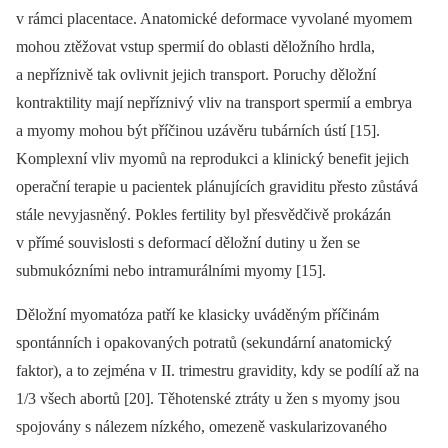
v rámci placentace. Anatomické deformace vyvolané myomem
mohou ztěžovat vstup spermií do oblasti děložního hrdla,
a nepříznivě tak ovlivnit jejich transport. Poruchy děložní
kontraktility mají nepříznivý vliv na transport spermií a embrya
a myomy mohou být příčinou uzávěru tubárních ústí [15].
Komplexní vliv myomů na reprodukci a klinický benefit jejich
operační terapie u pacientek plánujících graviditu přesto zůstává
stále nevyjasněný. Pokles fertility byl přesvědčivě prokázán
v přímé souvislosti s deformací děložní dutiny u žen se
submukózními nebo intramurálními myomy [15].
Děložní myomatóza patří ke klasicky uváděným příčinám
spontánních i opakovaných potratů (sekundární anatomický
faktor), a to zejména v II. trimestru gravidity, kdy se podílí až na
1/3 všech abortů [20]. Těhotenské ztráty u žen s myomy jsou
spojovány s nálezem nízkého, omezeně vaskularizovaného