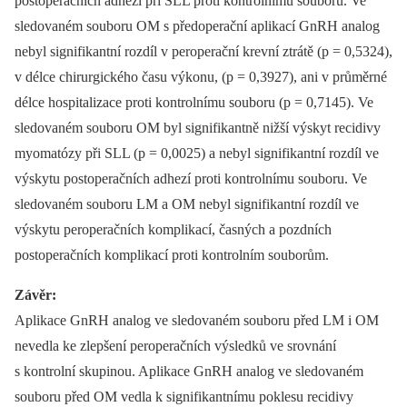
postoperačních adhezí při SLL proti kontrolnímu souboru. Ve
sledovaném souboru OM s předoperační aplikací GnRH analog
nebyl signifikantní rozdíl v peroperační krevní ztrátě (p = 0,5324),
v délce chirurgického času výkonu, (p = 0,3927), ani v průměrné
délce hospitalizace proti kontrolnímu souboru (p = 0,7145). Ve
sledovaném souboru OM byl signifikantně nižší výskyt recidivy
myomatózy při SLL (p = 0,0025) a nebyl signifikantní rozdíl ve
výskytu postoperačních adhezí proti kontrolnímu souboru. Ve
sledovaném souboru LM a OM nebyl signifikantní rozdíl ve
výskytu peroperačních komplikací, časných a pozdních
postoperačních komplikací proti kontrolním souborům.
Závěr:
Aplikace GnRH analog ve sledovaném souboru před LM i OM
nevedla ke zlepšení peroperačních výsledků ve srovnání
s kontrolní skupinou. Aplikace GnRH analog ve sledovaném
souboru před OM vedla k signifikantnímu poklesu recidivy