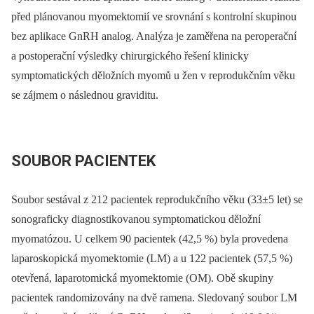
před plánovanou myomektomií ve srovnání s kontrolní skupinou
bez aplikace GnRH analog. Analýza je zaměřena na peroperační
a postoperační výsledky chirurgického řešení klinicky
symptomatických děložních myomů u žen v reprodukčním věku
se zájmem o následnou graviditu.
SOUBOR PACIENTEK
Soubor sestával z 212 pacientek reprodukčního věku (33±5 let) se
sonograficky diagnostikovanou symptomatickou děložní
myomatózou. U celkem 90 pacientek (42,5 %) byla provedena
laparoskopická myomektomie (LM) a u 122 pacientek (57,5 %)
otevřená, laparotomická myomektomie (OM). Obě skupiny
pacientek randomizovány na dvě ramena. Sledovaný soubor LM