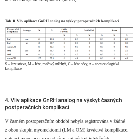
Tab. 8. Vliv aplikace GnRH analog na výskyt peroperačních komplikací
S – léze střeva, M – léze, močový měchýř, C – léze cévy, A – anesteziologická
komplikace
4. Vliv aplikace GnRH analog na výskyt časných
postperačních komplikací
V časném postoperačním období nebyla registrována v žádné
z obou skupin myomektomií (LM a OM) krvácivá komplikace,
nutnost reoperace, rozpad rány, ani výskyt infekčních,