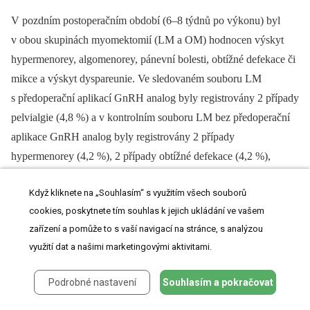
V pozdním postoperačním období (6–8 týdnů po výkonu) byl
v obou skupinách myomektomií (LM a OM) hodnocen výskyt
hypermenorey, algomenorey, pánevní bolesti, obtížné defekace či
mikce a výskyt dyspareunie. Ve sledovaném souboru LM
s předoperační aplikací GnRH analog byly registrovány 2 případy
pelvialgie (4,8 %) a v kontrolním souboru LM bez předoperační
aplikace GnRH analog byly registrovány 2 případy
hypermenorey (4,2 %), 2 případy obtížné defekace (4,2 %),
2 případy dysurie (4,2 %). Celkem tedy v kontrolním souboru
Když kliknete na „Souhlasím“ s využitím všech souborů
LM bez předoperační aplikace GnRH analog bylo registrováno
cookies, poskytnete tím souhlas k jejich ukládání ve vašem
6 pozdních postoperačních komplikací (12,5 %) (p = 0,1429)
zařízení a pomůže to s vaší navigací na stránce, s analýzou
(tab. 10).
využití dat a našimi marketingovými aktivitami.
Ve sledovaném souboru OM s předoperační aplikací GnRH
Podrobné nastavení
Souhlasím a pokračovat
analog byly registrovány 4 případy hypermenorey (5,1 %),
2 případy algomenorey (2,6 %), 4 případy pelvialgie (5,1 %),