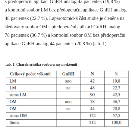
s předoperační aplikací GnRH analog 42 pacientek (19,8 %)
a kontrolní soubor LM bez předoperační aplikace GnRH analog
48 pacientek (22,7 %). Laparotomická část studie je členěna na
sledovaný soubor OM s předoperační aplikací GnRH analog
78 pacientek (36,7 %) a kontrolní soubor OM bez předoperační
aplikace GnRH analog 44 pacientek (20,8 %) (tab. 1).
Tab. 1. Charakteristika souboru myomektomií