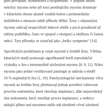
patří pelvipatie, dysmenorea a dyspareunie. V případě akutní
nekrózy myomu nebo při torzi pendlujícího myomu dominuje
v klinickém obraze akutně vzniklá bolest s peritoneálním
drážděním a obrazem náhlé příhody břišní. Ženy s objemnými
myomy udávají nespecifické tlakové obtíže a pocit prosáknutí až
edému podbřišku, často ve spojení s obstipací a obtížnou či častou
mikcí. Tyto příznaky se označují jako „bulky symptoms“ [14].
Specifickým problémem je vztah myomů k fertilitě ženy. Většina
klinických studií prokazuje signifikantně horší reprodukční
výsledky u žen s intramurálně uloženými myomy [6, 9, 11]. Nález
myomu jako jediné verifikované patologie je udáván u téměř
10 % neplodných žen [1, 10]. Patofyziologické mechanismy vlivu
myomů na fertilitu ženy představují jednak porušení celistvosti
povrchu endometria, které ohrožuje implantaci, dále nepravidelný
růst endometria, který narušuje proces implantace, a embryo
nidující přímo nad myomem může mít zhoršené cévní zásobení