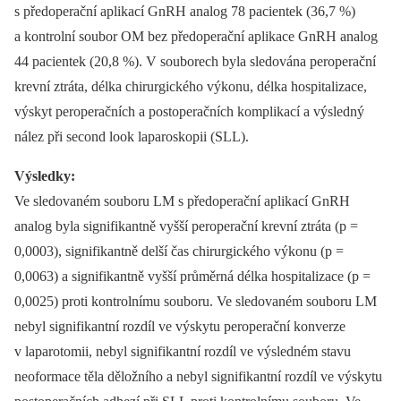
s předoperační aplikací GnRH analog 78 pacientek (36,7 %)
a kontrolní soubor OM bez předoperační aplikace GnRH analog
44 pacientek (20,8 %). V souborech byla sledována peroperační
krevní ztráta, délka chirurgického výkonu, délka hospitalizace,
výskyt peroperačních a postoperačních komplikací a výsledný
nález při second look laparoskopii (SLL).
Výsledky:
Ve sledovaném souboru LM s předoperační aplikací GnRH
analog byla signifikantně vyšší peroperační krevní ztráta (p =
0,0003), signifikantně delší čas chirurgického výkonu (p =
0,0063) a signifikantně vyšší průměrná délka hospitalizace (p =
0,0025) proti kontrolnímu souboru. Ve sledovaném souboru LM
nebyl signifikantní rozdíl ve výskytu peroperační konverze
v laparotomii, nebyl signifikantní rozdíl ve výsledném stavu
neoformace těla děložního a nebyl signifikantní rozdíl ve výskytu