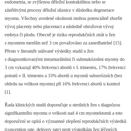
endometria, se zvýšenou děložní kontraktilitou nebo se
zánětlivými procesy děložní sliznice v důsledku degenerace
myomu. Všechny uvedené okolnosti mohou potenciálně zhoršit
vývoj placenty nebo placentaci a následně ohrožovat vývoj
embrya či plodu. Obecně je riziko reprodukčních ztrát u žen
s myomem menším než 3 cm považováno za zanedbatelné [15].
Přesto v literatuře udávané výsledky studií u žen
s diagnostikovanými intramurálními či submukózními myomy do
3 cm vykazují 40% frekvenci abortů v I. trimestru, 17% frekvenci
potratů v II. trimestru a 33% abortů u myomů subserózních (bez
ohledu na velikost myomu) při 16% frekvenci abortů u kontrol
[1].
Řada klinických studií doporučuje u sterilních žen s diagnózou
signifikantního myomu o velkosti nad 4 cm myomektomii a toto
doporučení se opírá o významné zlepšení reprodukčních výsledků
(conception rate, delivery rate) proti výsledkům žen léčených