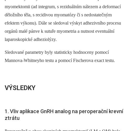
myomektomii (ad integrum, s reziduálním nálezem a deformací
děložního těla, s recidivou myomatózy či s nedostatečným
efektem výkonu). Dále se sledoval výskyt adhezivního procesu
orgánů malé pánve k sutuře myometria a nutnost eventuální
laparoskopické adheziolýzy.
Sledované parametry byly statisticky hodnoceny pomocí
Mannova-Whitneyho testu a pomocí Fischerova exact testu.
VÝSLEDKY
1. Vliv aplikace GnRH analog na peroperační krevní
ztrátu