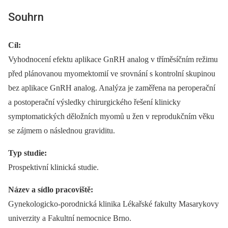
Souhrn
Cíl:
Vyhodnocení efektu aplikace GnRH analog v tříměsíčním režimu
před plánovanou myomektomií ve srovnání s kontrolní skupinou
bez aplikace GnRH analog. Analýza je zaměřena na peroperační
a postoperační výsledky chirurgického řešení klinicky
symptomatických děložních myomů u žen v reprodukčním věku
se zájmem o následnou graviditu.
Typ studie:
Prospektivní klinická studie.
Název a sídlo pracoviště:
Gynekologicko-porodnická klinika Lékařské fakulty Masarykovy
univerzity a Fakultní nemocnice Brno.