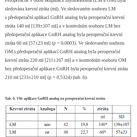
Peroperačně v obou skupinách myomektomií (LM a OM) byla
sledována krevní ztráta (ml). Ve sledovaném souboru LM
s předoperační aplikací GnRH analog byla peroperační krevní
ztráta 140 ml [139±107 ml] a v kontrolním souboru LM bez
předoperační aplikace GnRH analog byla peroperační krevní
ztráta 60 ml [57±23 ml] (p = 0,0003). Ve sledovaném souboru
OM s předoperační aplikací GnRH analog byla peroperační
krevní ztráta 220 ml [211±167 ml] a v kontrolním souboru OM
bez předoperační aplikace GnRH byla peroperační krevní ztráta
210 ml [233±210 ml] (p = 0,5324) (tab. 6).
Tab. 6. Vliv aplikace GnRH analog na peroperační krevní ztrátu