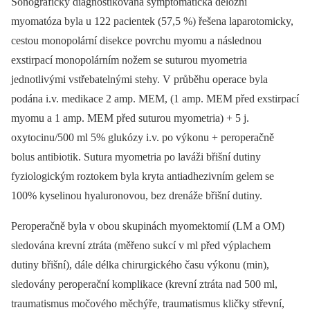
Sonograficky diagnostikovaná symptomatická děložní
myomatóza byla u 122 pacientek (57,5 %) řešena laparotomicky,
cestou monopolární disekce povrchu myomu a následnou
exstirpací monopolárním nožem se suturou myometria
jednotlivými vstřebatelnými stehy. V průběhu operace byla
podána i.v. medikace 2 amp. MEM, (1 amp. MEM před exstirpací
myomu a 1 amp. MEM před suturou myometria) + 5 j.
oxytocinu/500 ml 5% glukózy i.v. po výkonu + peroperačně
bolus antibiotik. Sutura myometria po laváži břišní dutiny
fyziologickým roztokem byla kryta antiadhezivním gelem se
100% kyselinou hyaluronovou, bez drenáže břišní dutiny.
Peroperačně byla v obou skupinách myomektomií (LM a OM)
sledována krevní ztráta (měřeno sukcí v ml před výplachem
dutiny břišní), dále délka chirurgického času výkonu (min),
sledovány peroperační komplikace (krevní ztráta nad 500 ml,
traumatismus močového měchýře, traumatismus kličky střevní,