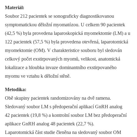
Materiál:
Soubor 212 pacientek se sonograficky diagnostikovanou
symptomatickou děložní myomatózou. U celkem 90 pacientek
(42,5 %) byla provedena laparoskopická myomektomie (LM) a u
122 pacientek (57,5 %) byla provedena otevřená, laparotomická
myomektomie (OM). V charakteristice souboru byl sledován
celkový počet exstirpovaných myomů, velikost, anatomická
lokalizace a hloubka invaze dominantního exstirpovaného
myomu ve vztahu k děložní stěně.
Metodika:
Obě skupiny pacientek randomizovány na dvě ramena.
Sledovaný soubor LM s předoperační aplikací GnRH analog
42 pacientek (19,8 %) a kontrolní soubor LM bez předoperační
aplikace GnRH analog 48 pacientek (22,7 %).
Laparotomická část studie členěna na sledovaný soubor OM