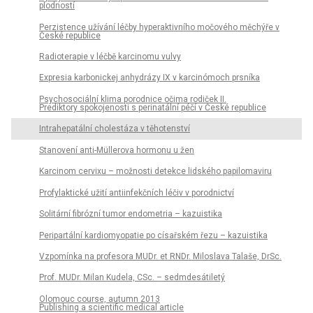
plodností
Perzistence užívání léčby hyperaktivního močového měchýře v
České republice
Radioterapie v léčbě karcinomu vulvy
Expresia karbonickej anhydrázy IX v karcinómoch prsníka
Psychosociální klima porodnice očima rodiček II.
Prediktory spokojenosti s perinatální péčí v České republice
Intrahepatální cholestáza v těhotenství
Stanovení anti-Müllerova hormonu u žen
Karcinom cervixu – možnosti detekce lidského papilomaviru
Profylaktické užití antiinfekčních léčiv v porodnictví
Solitární fibrózní tumor endometria – kazuistika
Peripartální kardiomyopatie po císařském řezu – kazuistika
Vzpomínka na profesora MUDr. et RNDr. Miloslava Talaše, DrSc.
Prof. MUDr. Milan Kudela, CSc. – sedmdesátiletý
Olomouc course, autumn 2013
Publishing a scientific medical article