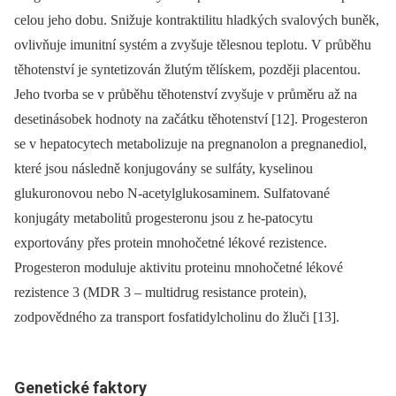
celou jeho dobu. Snižuje kontraktilitu hladkých svalových buněk,
ovlivňuje imunitní systém a zvyšuje tělesnou teplotu. V průběhu
těhotenství je syntetizován žlutým tělískem, později placentou.
Jeho tvorba se v průběhu těhotenství zvyšuje v průměru až na
desetinásobek hodnoty na začátku těhotenství [12]. Progesteron
se v hepatocytech metabolizuje na pregnanolon a pregnanediol,
které jsou následně konjugovány se sulfáty, kyselinou
glukuronovou nebo N-acetylglukosaminem. Sulfatované
konjugáty metabolitů progesteronu jsou z he-patocytu
exportovány přes protein mnohočetné lékové rezistence.
Progesteron moduluje aktivitu proteinu mnohočetné lékové
rezistence 3 (MDR 3 –⁠ multidrug resistance protein),
zodpovědného za transport fosfatidylcholinu do žluči [13].
Genetické faktory