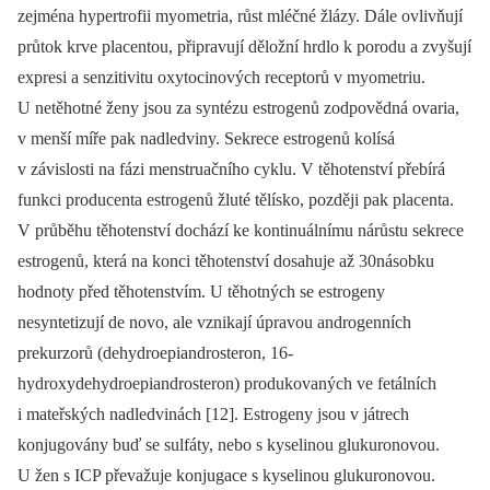
zejména hypertrofii myometria, růst mléčné žlázy. Dále ovlivňují
průtok krve placentou, připravují děložní hrdlo k porodu a zvyšují
expresi a senzitivitu oxytocinových receptorů v myometriu.
U netěhotné ženy jsou za syntézu estrogenů zodpovědná ovaria,
v menší míře pak nadledviny. Sekrece estrogenů kolísá
v závislosti na fázi menstruačního cyklu. V těhotenství přebírá
funkci producenta estrogenů žluté tělísko, později pak placenta.
V průběhu těhotenství dochází ke kontinuálnímu nárůstu sekrece
estrogenů, která na konci těhotenství dosahuje až 30násobku
hodnoty před těhotenstvím. U těhotných se estrogeny
nesyntetizují de novo, ale vznikají úpravou androgenních
prekurzorů (dehydroepiandrosteron, 16-
hydroxydehydroepiandrosteron) produkovaných ve fetálních
i mateřských nadledvinách [12]. Estrogeny jsou v játrech
konjugovány buď se sulfáty, nebo s kyselinou glukuronovou.
U žen s ICP převažuje konjugace s kyselinou glukuronovou.