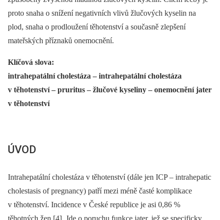
proto snaha o snížení negativních vlivů žlučových kyselin na
plod, snaha o prodloužení těhotenství a současně zlepšení
mateřských příznaků onemocnění.
Klíčová slova:
intrahepatální cholestáza –⁠ intrahepatální cholestáza
v těhotenství –⁠ pruritus –⁠ žlučové kyseliny –⁠ onemocnění jater
v těhotenství
ÚVOD
Intrahepatální cholestáza v těhotenství (dále jen ICP –⁠ intrahepatic
cholestasis of pregnancy) patří mezi méně časté komplikace
v těhotenství. Incidence v České republice je asi 0,86 %
těhotných žen [4]. Jde o poruchu funkce jater, jež se specificky