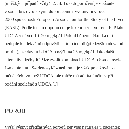
(u těžkých případů vždy) [2, 3]. Toto doporučení je v zásadě
v souladu s evropskými doporučeními vydanými v roce
2009 společností European Association for the Study of the Liver
(EASL). Podle těchto doporučení je lékem první volby u ICP také
UDCA v dávce 10–20 mg/kg/d. Pokud během několika dní
nedojde k adekvátní odpovědi na tuto terapii (především úleva od
pruritu), lze dávku UDCA navýšit na 25 mg/kg/d. Jako další
alternativu léčby ICP lze zvolit kombinaci UDCA a S-adenosyl-
L-methioninu. S-adenosyl-L-methionin je však považován za
méně efektivní než UDCA, ale může mít aditivní účinek při
podání společně s UDCA [1].
POROD
Vyšší výskyt předčasných porodů per vias naturales u pacientek