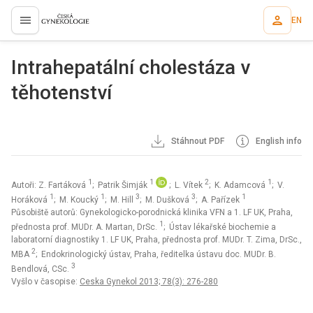
EN
proLékaře.cz
Intrahepatální cholestáza v
těhotenství
Stáhnout PDF
English info
1
1
2
1
Autoři: Z. Fartáková
; Patrik Šimják
; L. Vítek
; K. Adamcová
; V.
1
1
3
3
1
Horáková
; M. Koucký
; M. Hill
; M. Dušková
; A. Pařízek
Působiště autorů: Gynekologicko-porodnická klinika VFN a 1. LF UK, Praha,
1
přednosta prof. MUDr. A. Martan, DrSc.
; Ústav lékařské biochemie a
laboratorní diagnostiky 1. LF UK, Praha, přednosta prof. MUDr. T. Zima, DrSc.,
2
MBA
; Endokrinologický ústav, Praha, ředitelka ústavu doc. MUDr. B.
3
Bendlová, CSc.
Vyšlo v časopise:
Ceska Gynekol 2013; 78(3): 276-280