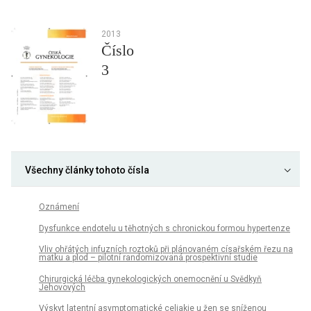
2013
Číslo
3
Všechny články tohoto čísla
Oznámení
Dysfunkce endotelu u těhotných s chronickou formou hypertenze
Vliv ohřátých infuzních roztoků při plánovaném císařském řezu na
matku a plod – pilotní randomizovaná prospektivní studie
Chirurgická léčba gynekologických onemocnění u Svědkyň
Jehovových
Výskyt latentní asymptomatické celiakie u žen se sníženou