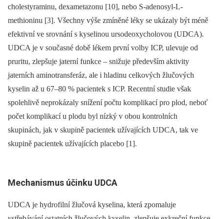
cholestyraminu, dexametazonu [10], nebo S-adenosyl-L-
methioninu [3]. Všechny výše zmíněné léky se ukázaly být méně
efektivní ve srovnání s kyselinou ursodeoxycholovou (UDCA).
UDCA je v současné době lékem první volby ICP, ulevuje od
pruritu, zlepšuje jaterní funkce –⁠ snižuje především aktivity
jaterních aminotransferáz, ale i hladinu celkových žlučových
kyselin až u 67–80 % pacientek s ICP. Recentní studie však
spolehlivě neprokázaly snížení počtu komplikací pro plod, neboť
počet komplikací u plodu byl nízký v obou kontrolních
skupinách, jak v skupině pacientek užívajících UDCA, tak ve
skupině pacientek užívajících placebo [1].
Mechanismus účinku UDCA
UDCA je hydrofilní žlučová kyselina, která zpomaluje
vstřebávání ostatních žlučových kyselin, zlepšuje exkreční funkce