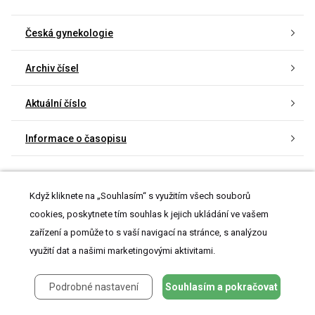
Česká gynekologie
Archiv čísel
Aktuální číslo
Informace o časopisu
Když kliknete na „Souhlasím“ s využitím všech souborů
cookies, poskytnete tím souhlas k jejich ukládání ve vašem
Nejčtenější v tomto čísle
zařízení a pomůže to s vaší navigací na stránce, s analýzou
využití dat a našimi marketingovými aktivitami.
Intrahepatální cholestáza v těhotenství
Podrobné nastavení
Souhlasím a pokračovat
Stanovení anti-Müllerova hormonu u žen