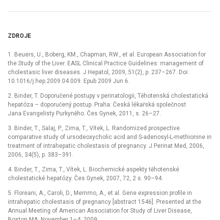
ZDROJE
1. Beuers, U., Boberg, KM., Chapman, RW., et al. European Association for
the Study of the Liver. EASL Clinical Practice Guidelines: management of
cholestasic liver diseases. J Hepatol, 2009, 51(2), p. 237–267. Doi:
10.1016/j.hep.2009.04.009. Epub 2009 Jun 6.
2. Binder, T. Doporučené postupy v perinatologii, Těhotenská cholestatická
hepatóza –⁠ doporučený postup. Praha: Česká lékařská společnost
Jana Evangelisty Purkyněho. Čes Gynek, 2011, s. 26–27.
3. Binder, T., Salaj, P., Zima, T., Vítek, L. Randomized prospective
comparative study of ursodeoxycholic acid and S-adenosyl-L-methionine in
treatment of intrahepatic cholestasis of pregnancy. J Perinat Med, 2006,
2006, 34(5), p. 383–391.
4. Binder, T., Zima, T., Vítek, L. Biochemické aspekty těhotenské
cholestatické hepatózy. Čes Gynek, 2007, 72, 2 s. 90–94.
5. Floreani, A., Caroli, D., Memmo, A., et al. Gene expression profile in
intrahepatic cholestasis of pregnancy [abstract 1546]. Presented at the
Annual Meeting of American Association for Study of Liver Disease,
Boston MA, November 1–4, 2009.