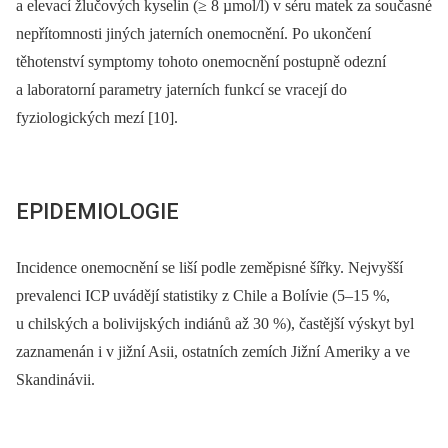
a elevací žlučových kyselin (≥ 8 µmol/l) v séru matek za současné
nepřítomnosti jiných jaterních onemocnění. Po ukončení
těhotenství symptomy tohoto onemocnění postupně odezní
a laboratorní parametry jaterních funkcí se vracejí do
fyziologických mezí [10].
EPIDEMIOLOGIE
Incidence onemocnění se liší podle zeměpisné šířky. Nejvyšší
prevalenci ICP uvádějí statistiky z Chile a Bolívie (5–15 %,
u chilských a bolivijských indiánů až 30 %), častější výskyt byl
zaznamenán i v jižní Asii, ostatních zemích Jižní Ameriky a ve
Skandinávii.