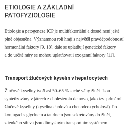
ETIOLOGIE A ZÁKLADNÍ
PATOFYZIOLOGIE
Etiologie a patogeneze ICP je multifaktoriální a dosud není ještě
plně objasněna. Významnou roli hrají s největší pravděpodobností
hormonální faktory [9, 18], dále se uplatňují genetické faktory
a do určité míry se mohou uplatňovat i exogenní faktory [11].
Transport žlučových kyselin v hepatocytech
Žlučové kyseliny tvoří asi 50–65 % suché váhy žluči. Jsou
syntetizovány v játrech z cholesterolu de novo, jako tzv. primární
žlučové kyseliny (kyselina cholová a chenodeoxycholová). Po
konjugaci s glycinem a taurinem jsou sekretovány do žluči,
z tenkého střeva jsou důmyslným transportním systémem