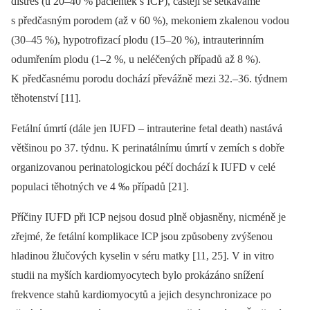
distres (u 20–40 % pacientek s ICP), častěji se setkáváme
s předčasným porodem (až v 60 %), mekoniem zkalenou vodou
(30–45 %), hypotrofizací plodu (15–20 %), intrauterinním
odumřením plodu (1–2 %, u neléčených případů až 8 %).
K předčasnému porodu dochází převážně mezi 32.–36. týdnem
těhotenství [11].
Fetální úmrtí (dále jen IUFD –⁠ intrauterine fetal death) nastává
většinou po 37. týdnu. K perinatálnímu úmrtí v zemích s dobře
organizovanou perinatologickou péčí dochází k IUFD v celé
populaci těhotných ve 4 ‰ případů [21].
Příčiny IUFD při ICP nejsou dosud plně objasněny, nicméně je
zřejmé, že fetální komplikace ICP jsou způsobeny zvýšenou
hladinou žlučových kyselin v séru matky [11, 25]. V in vitro
studii na myších kardiomyocytech bylo prokázáno snížení
frekvence stahů kardiomyocytů a jejich desynchronizace po