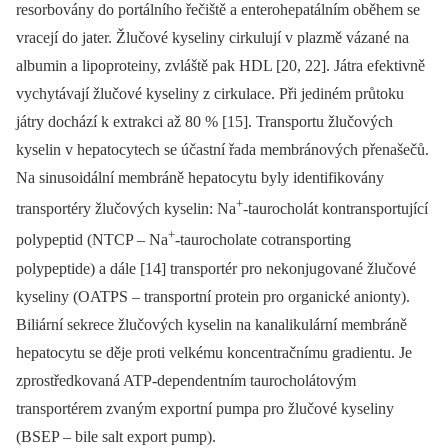
resorbovány do portálního řečiště a enterohepatálním oběhem se
vracejí do jater. Žlučové kyseliny cirkulují v plazmě vázané na
albumin a lipoproteiny, zvláště pak HDL [20, 22]. Játra efektivně
vychytávají žlučové kyseliny z cirkulace. Při jediném průtoku
játry dochází k extrakci až 80 % [15]. Transportu žlučových
kyselin v hepatocytech se účastní řada membránových přenašečů.
Na sinusoidální membráně hepatocytu byly identifikovány
+
transportéry žlučových kyselin: Na
-taurocholát kontransportující
+
polypeptid (NTCP –⁠ Na
-taurocholate cotransporting
polypeptide) a dále [14] transportér pro nekonjugované žlučové
kyseliny (OATPS –⁠ transportní protein pro organické anionty).
Biliární sekrece žlučových kyselin na kanalikulární membráně
hepatocytu se děje proti velkému koncentračnímu gradientu. Je
zprostředkovaná ATP-dependentním taurocholátovým
transportérem zvaným exportní pumpa pro žlučové kyseliny
(BSEP –⁠ bile salt export pump).