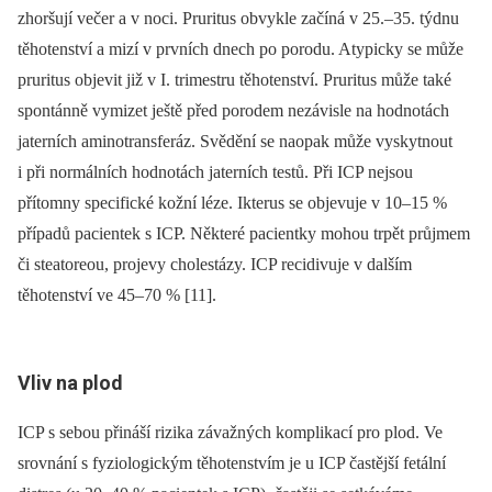
zhoršují večer a v noci. Pruritus obvykle začíná v 25.–35. týdnu
těhotenství a mizí v prvních dnech po porodu. Atypicky se může
pruritus objevit již v I. trimestru těhotenství. Pruritus může také
spontánně vymizet ještě před porodem nezávisle na hodnotách
jaterních aminotransferáz. Svědění se naopak může vyskytnout
i při normálních hodnotách jaterních testů. Při ICP nejsou
přítomny specifické kožní léze. Ikterus se objevuje v 10–15 %
případů pacientek s ICP. Některé pacientky mohou trpět průjmem
či steatoreou, projevy cholestázy. ICP recidivuje v dalším
těhotenství ve 45–70 % [11].
Vliv na plod
ICP s sebou přináší rizika závažných komplikací pro plod. Ve
srovnání s fyziologickým těhotenstvím je u ICP častější fetální