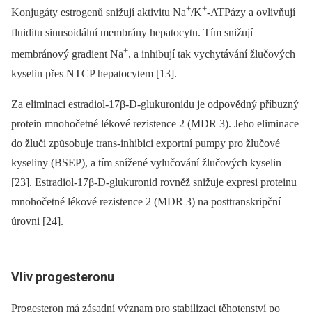
+
+
Konjugáty estrogenů snižují aktivitu Na
/K
-ATPázy a ovlivňují
fluiditu sinusoidální membrány hepatocytu. Tím snižují
+
membránový gradient Na
, a inhibují tak vychytávání žlučových
kyselin přes NTCP hepatocytem [13].
Za eliminaci estradiol-17β-D-glukuronidu je odpovědný příbuzný
protein mnohočetné lékové rezistence 2 (MDR 3). Jeho eliminace
do žluči způsobuje trans-inhibici exportní pumpy pro žlučové
kyseliny (BSEP), a tím snížené vylučování žlučových kyselin
[23]. Estradiol-17β-D-glukuronid rovněž snižuje expresi proteinu
mnohočetné lékové rezistence 2 (MDR 3) na posttranskripční
úrovni [24].
Vliv progesteronu
Progesteron má zásadní význam pro stabilizaci těhotenství po