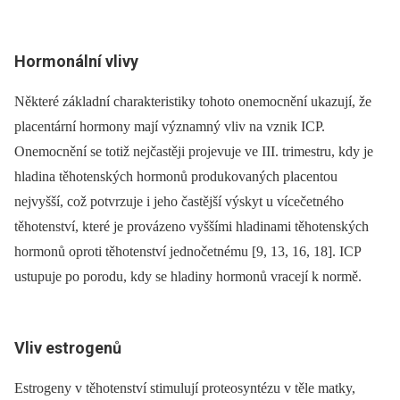
Hormonální vlivy
Některé základní charakteristiky tohoto onemocnění ukazují, že
placentární hormony mají významný vliv na vznik ICP.
Onemocnění se totiž nejčastěji projevuje ve III. trimestru, kdy je
hladina těhotenských hormonů produkovaných placentou
nejvyšší, což potvrzuje i jeho častější výskyt u vícečetného
těhotenství, které je provázeno vyššími hladinami těhotenských
hormonů oproti těhotenství jednočetnému [9, 13, 16, 18]. ICP
ustupuje po porodu, kdy se hladiny hormonů vracejí k normě.
Vliv estrogenů
Estrogeny v těhotenství stimulují proteosyntézu v těle matky,