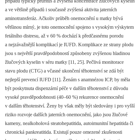
případů typický pruritus a zvýšená koncentrace žlučových kyselin
a ve většině případů i současně zvýšená aktivita jaterních
aminotransferáz. Ačkoliv průběh onemocnění u matky bývá
většinou mírný, je toto onemocnění spojeno s vysokým výskytem
fetálního distresu, až v 60 % dochází k předčasnému porodu
a nejzávažnější komplikací je IUFD. Komplikace ze strany plodu
jsou s největší pravděpodobností způsobeny zvýšenou hladinou
žlučových kyselin v séru matky [11, 25]. Pečlivá monitorace
stavu plodu (CTG) a včasné ukončení těhotenství se zdá být
nejlepší prevencí IUFD [11]. Ženám s anamnézou ICP, by měla
být poskytnuta dispenzární péče v dalším těhotenství z důvodu
vysoké pravděpodobnosti (40–60 %) rekurence onemocnění
v dalším těhotenství. Ženy by však měly být sledovány i pro vyšší
riziko rozvoje dalších jaterních onemocnění, jako jsou žlučové
kameny, nealkoholová steatohepatitida, autoimunitní hepatitida či
chronická pankreatitida. Existují pouze omezené zkušenosti