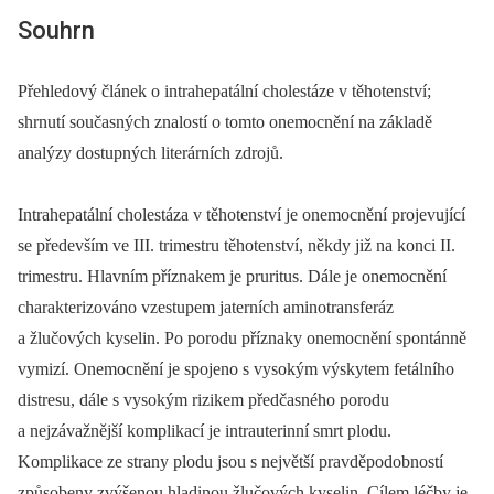
Souhrn
Přehledový článek o intrahepatální cholestáze v těhotenství;
shrnutí současných znalostí o tomto onemocnění na základě
analýzy dostupných literárních zdrojů.
Intrahepatální cholestáza v těhotenství je onemocnění projevující
se především ve III. trimestru těhotenství, někdy již na konci II.
trimestru. Hlavním příznakem je pruritus. Dále je onemocnění
charakterizováno vzestupem jaterních aminotransferáz
a žlučových kyselin. Po porodu příznaky onemocnění spontánně
vymizí. Onemocnění je spojeno s vysokým výskytem fetálního
distresu, dále s vysokým rizikem předčasného porodu
a nejzávažnější komplikací je intrauterinní smrt plodu.
Komplikace ze strany plodu jsou s největší pravděpodobností
způsobeny zvýšenou hladinou žlučových kyselin. Cílem léčby je