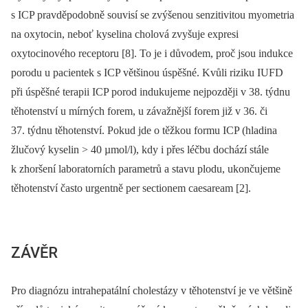
s ICP pravděpodobně souvisí se zvýšenou senzitivitou myometria
na oxytocin, neboť kyselina cholová zvyšuje expresi
oxytocinového receptoru [8]. To je i důvodem, proč jsou indukce
porodu u pacientek s ICP většinou úspěšné. Kvůli riziku IUFD
při úspěšné terapii ICP porod indukujeme nejpozději v 38. týdnu
těhotenství u mírných forem, u závažnější forem již v 36. či
37. týdnu těhotenství. Pokud jde o těžkou formu ICP (hladina
žlučový kyselin > 40 µmol/l), kdy i přes léčbu dochází stále
k zhoršení laboratorních parametrů a stavu plodu, ukončujeme
těhotenství často urgentně per sectionem caesaream [2].
ZÁVĚR
Pro diagnózu intrahepatální cholestázy v těhotenství je ve většině