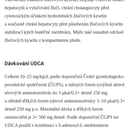
hepatocytů a vylučování žluči, chrání cholangiocyty před
cytotoxickým účinkem hydrofobních žlučových kyselin
a současně chrání hepatocyty před působením žlučových kyselin
stabilizací jejich buněčné membrány. Může také usnadnit odchod
žlučových kyselin z kompartmentu plodu.
Dávkování UDCA
Celkem 10–25 mg/kg/d, podle doporučení České gynekologicko-
porodnické společnosti (ČGPS), u mírných forem (zvýšení aktivit
sérových aminotransferáz do 3 µkat/l) 2× denně 250 mg,
u středně těžkých forem (sérové aminotransferázy 3–10 µkat/l) 3×
denně 250 mg p.o. Maximální dávka u těžkých forem
onemocnění je 3× 500 mg denně. Podle doporučení ČGPS lze
UDCA použít v kombinaci s S-adenosyl-L-methioninem