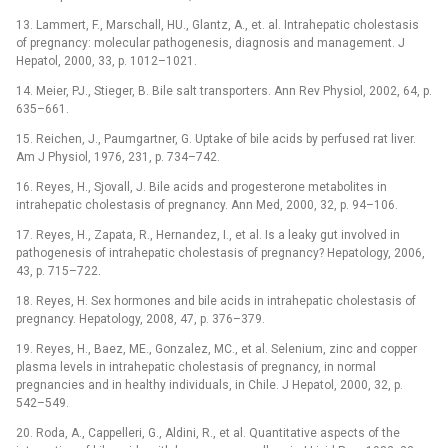
13. Lammert, F., Marschall, HU., Glantz, A., et. al. Intrahepatic cholestasis
of pregnancy: molecular pathogenesis, diagnosis and management. J
Hepatol, 2000, 33, p. 1012–1021.
14. Meier, PJ., Stieger, B. Bile salt transporters. Ann Rev Physiol, 2002, 64, p.
635–661.
15. Reichen, J., Paumgartner, G. Uptake of bile acids by perfused rat liver.
Am J Physiol, 1976, 231, p. 734–742.
16. Reyes, H., Sjovall, J. Bile acids and progesterone metabolites in
intrahepatic cholestasis of pregnancy. Ann Med, 2000, 32, p. 94–106.
17. Reyes, H., Zapata, R., Hernandez, I., et al. Is a leaky gut involved in
pathogenesis of intrahepatic cholestasis of pregnancy? Hepatology, 2006,
43, p. 715–722.
18. Reyes, H. Sex hormones and bile acids in intrahepatic cholestasis of
pregnancy. Hepatology, 2008, 47, p. 376–379.
19. Reyes, H., Baez, ME., Gonzalez, MC., et al. Selenium, zinc and copper
plasma levels in intrahepatic cholestasis of pregnancy, in normal
pregnancies and in healthy individuals, in Chile. J Hepatol, 2000, 32, p.
542–549.
20. Roda, A., Cappelleri, G., Aldini, R., et al. Quantitative aspects of the