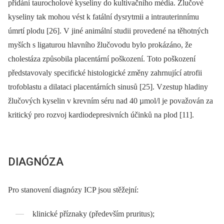
přidání taurocholové kyseliny do kultivačního média. Žlučové
kyseliny tak mohou vést k fatální dysrytmii a intrauterinnímu
úmrtí plodu [26]. V jiné animální studii provedené na těhotných
myších s ligaturou hlavního žlučovodu bylo prokázáno, že
cholestáza způsobila placentární poškození. Toto poškození
představovaly specifické histologické změny zahrnující atrofii
trofoblastu a dilataci placentárních sinusů [25]. Vzestup hladiny
žlučových kyselin v krevním séru nad 40 µmol/l je považován za
kritický pro rozvoj kardiodepresivních účinků na plod [11].
DIAGNÓZA
Pro stanovení diagnózy ICP jsou stěžejní:
klinické příznaky (především pruritus);