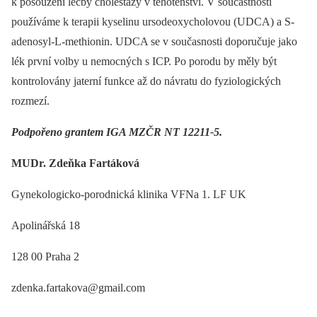
k posouzení léčby cholestázy v těhotenství. V součastnosti
používáme k terapii kyselinu ursodeoxycholovou (UDCA) a S-
adenosyl-L-methionin. UDCA se v současnosti doporučuje jako
lék první volby u nemocných s ICP. Po porodu by měly být
kontrolovány jaterní funkce až do návratu do fyziologických
rozmezí.
Podpořeno grantem IGA MZČR NT 12211-5.
MUDr. Zdeňka Fartáková
Gynekologicko-porodnická klinika VFNa 1. LF UK
Apolinářská 18
128 00 Praha 2
zdenka.fartakova@gmail.com