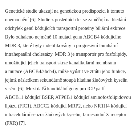
Genetické studie ukazují na genetickou predispozici k tomuto
onemocnění [6]. Studie z posledních let se zaměřují na hledání
odchylek genů kódujících transportní proteiny biliární exkrece.
Bylo odhaleno nejméně 10 mutací genu ABCB4 kódujícího
MDR 3, které byly indetifikovány u progresivní familiární
intrahepatální cholestázy. MDR 3 je transportér pro fosfolipidy,
umožňující jejich transport skrze kanalikulární membránu
a mutace (ABCB4/abcb4), může vyústit ve ztrátu jeho funkce,
jejímž následkem sekundárně stoupá hladina žlučových kyselin
v séru [6]. Mezi další kandidátní geny pro ICP patří
ABCB11 kódující BSEP, ATP8B1 kódující aminofosfolipidovou
lipázu (FIC1), ABCC2 kódující MRP2, nebo NR1H4 kódující
intracelulární senzor žlučových kyselin, farnesoidní X receptor
(FXR) [7].