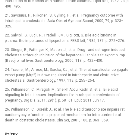
interaction of bile acids with human serum albuminJ Lipid Res, 1982, 23, p.
490–495.
21. Savonius, H., Riikonen, S., Gylling, H., et al. Pregnancy outcome with
intrahepatic cholestasis. Acta Obstet Gynecol Scand, 2000, 79, p. 323–
325.
22. Salvioli, G., Lugli, R., Pradelli, JM., Gigliotti, G. Bile acid binding in
plasma: the importance of lipoproteins. FEBS lett, 1985, 187, p. 272–276.
23. Stieger, B., Fattinger, K., Madon, J., et al. Drug -⁠ and estrogen-induced
cholestasis through inhibition of the hepatocellular bile salt export bump
(Bsep) of rat liver. Gastroenterology, 2000, 118, p. 422–430.
24. Trauner, M., Arrese, M., Soroka, CJ., et al. The rat canalicular conjugate
export pump (Mrp2) is down-regulated in intrahepatic and obstructive
cholestasis. Gastroenterology, 1997, 113, p. 255–264.
25. Williamson, C., Miragoli, M., Sheikh Abdul Kadir, S., et al. Bile acid
signaling in fetal tissues: implications for intrahepatic cholestasis of
pregnancy. Dig Dis, 2011, 29(1), p. 58–61. Epub 2011 Jun 17.
26. Williamson, C., Gorelik J., et al. The bile acid taurocholate impairs rat
cardiomyocyte function: a proposed mechanism for intra-uterine fetal
death in obstetric cholestasis. Clin Sci, 2001, 100, p. 363–369.
ŠTÍTKY