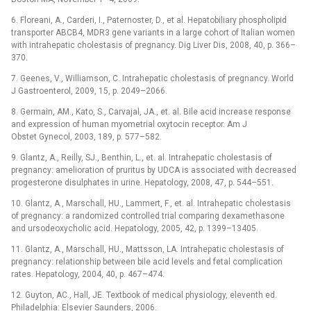
6. Floreani, A., Carderi, I., Paternoster, D., et al. Hepatobiliary phospholipid
transporter ABCB4, MDR3 gene variants in a large cohort of Italian women
with intrahepatic cholestasis of pregnancy. Dig Liver Dis, 2008, 40, p. 366–
370.
7. Geenes, V., Williamson, C. Intrahepatic cholestasis of pregnancy. World
J Gastroenterol, 2009, 15, p. 2049–2066.
8. Germain, AM., Kato, S., Carvajal, JA., et. al. Bile acid increase response
and expression of human myometrial oxytocin receptor. Am J
Obstet Gynecol, 2003, 189, p. 577–582.
9. Glantz, A., Reilly, SJ., Benthin, L., et. al. Intrahepatic cholestasis of
pregnancy: amelioration of pruritus by UDCA is associated with decreased
progesterone disulphates in urine. Hepatology, 2008, 47, p. 544–551.
10. Glantz, A., Marschall, HU., Lammert, F., et. al. Intrahepatic cholestasis
of pregnancy: a randomized controlled trial comparing dexamethasone
and ursodeoxycholic acid. Hepatology, 2005, 42, p. 1399–13405.
11. Glantz, A., Marschall, HU., Mattsson, LA. Intrahepatic cholestasis of
pregnancy: relationship between bile acid levels and fetal complication
rates. Hepatology, 2004, 40, p. 467–474.
12. Guyton, AC., Hall, JE. Textbook of medical physiology, eleventh ed.
Philadelphia: Elsevier Saunders, 2006.