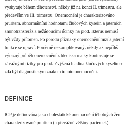
vyskytuje během těhotenství, někdy již na konci II. trimestru, ale
především ve III. trimestru. Onemocnění je charakterizováno
pruritem, abnormálními hodnotami žlučových kyselin a jaterních
aminotransferáz a nežádoucími účinky na plod. Ikterus nemusí
být vždy přítomen. Po porodu příznaky onemocnění mizí a jaterní
funkce se upraví. Poměrně nekomplikovaný, někdy až nepříliš
výrazný průběh onemocnění z hlediska matky kontrastuje se
závažnými riziky pro plod. Zvýšená hladina žlučových kyselin se
zdá být diagnostickým znakem tohoto onemocnění.
DEFINICE
ICP je definována jako cholestatické onemocnění těhotných žen
charakterizované pruritem (u převážné většiny pacientek)