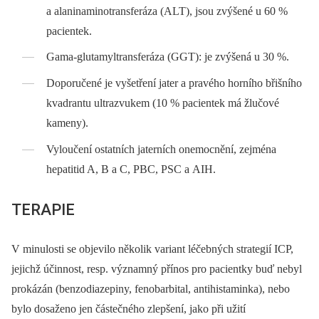
a alaninaminotransferáza (ALT), jsou zvýšené u 60 %
pacientek.
Gama-glutamyltransferáza (GGT): je zvýšená u 30 %.
Doporučené je vyšetření jater a pravého horního břišního
kvadrantu ultrazvukem (10 % pacientek má žlučové
kameny).
Vyloučení ostatních jaterních onemocnění, zejména
hepatitid A, B a C, PBC, PSC a AIH.
TERAPIE
V minulosti se objevilo několik variant léčebných strategií ICP,
jejichž účinnost, resp. významný přínos pro pacientky buď nebyl
prokázán (benzodiazepiny, fenobarbital, antihistaminka), nebo
bylo dosaženo jen částečného zlepšení, jako při užití