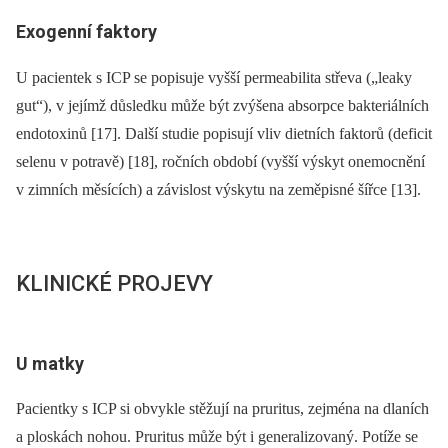
Exogenní faktory
U pacientek s ICP se popisuje vyšší permeabilita střeva („leaky
gut“), v jejímž důsledku může být zvýšena absorpce bakteriálních
endotoxinů [17]. Další studie popisují vliv dietních faktorů (deficit
selenu v potravě) [18], ročních období (vyšší výskyt onemocnění
v zimních měsících) a závislost výskytu na zeměpisné šířce [13].
KLINICKÉ PROJEVY
U matky
Pacientky s ICP si obvykle stěžují na pruritus, zejména na dlaních
a ploskách nohou. Pruritus může být i generalizovaný. Potíže se