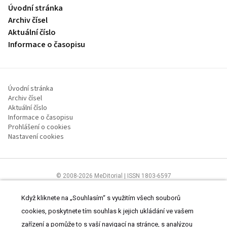
Úvodní stránka
Archiv čísel
Aktuální číslo
Informace o časopisu
Úvodní stránka
Archiv čísel
Aktuální číslo
Informace o časopisu
Prohlášení o cookies
Nastavení cookies
© 2008-2026 MeDitorial | ISSN 1803-6597
Stránky proLékaře.cz jsou určeny výhradně odborníkům ve
zdravotnictví.
Čtěte prohlášení
a
Zásady zpracování osobních údajů
.
Když kliknete na „Souhlasím“ s využitím všech souborů
cookies, poskytnete tím souhlas k jejich ukládání ve vašem
zařízení a pomůže to s vaší navigací na stránce, s analýzou