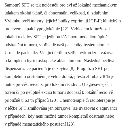
Samotný SFT se tak nejčastěji projeví až lokálně mechanickým
útlakem okolní tkáně, či abnormální velikostí, tj. zduřením.
Výjimku tvoří tumory, jejichž buňky exprimují IGF-II; klinickým
projevem je pak hypoglykémie [22]. Vzhledem k možnosti
lokální recidivy SFT je jedinou léčebnou modalitou úplné
odstranění tumoru, v případě naší pacientky hysterektomie.
U mladé pacientky žádající fertilitu šetřící výkon lze uvažovat
o kompletní hysteroskopické ablaci tumoru. Následná pečlivá
dispenzarizace pacientů je nezbytná [8]. Prognóza SFT po
kompletním odstranění je velmi dobrá, přesto zhruba v 8 % je
nutné provést reexcizi pro lokální recidivu. U agresivnějších
forem či po neúplné excizi tumoru dochází k lokální recidivě
přibližně u 63 % případů [20]. Chemoterapie či radioterapie je
v léčbě SFT zmiňována jen okrajově, lze uvažovat o adjuvanci
v případech, kdy není možné tumor kompletně odstranit nebo
v případě metastatického postižení [23].