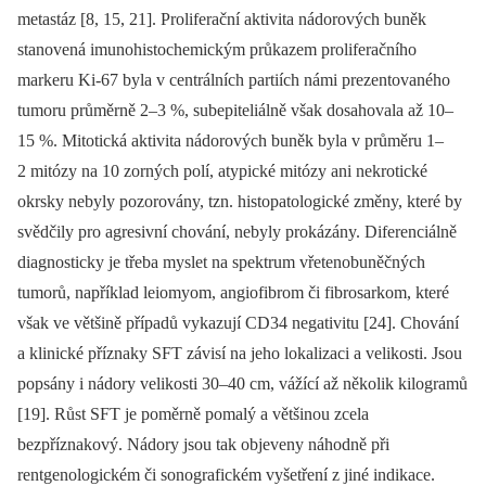
metastáz [8, 15, 21]. Proliferační aktivita nádorových buněk
stanovená imunohistochemickým průkazem proliferačního
markeru Ki-67 byla v centrálních partiích námi prezentovaného
tumoru průměrně 2–3 %, subepiteliálně však dosahovala až 10–
15 %. Mitotická aktivita nádorových buněk byla v průměru 1–
2 mitózy na 10 zorných polí, atypické mitózy ani nekrotické
okrsky nebyly pozorovány, tzn. histopatologické změny, které by
svědčily pro agresivní chování, nebyly prokázány. Diferenciálně
diagnosticky je třeba myslet na spektrum vřetenobuněčných
tumorů, například leiomyom, angiofibrom či fibrosarkom, které
však ve většině případů vykazují CD34 negativitu [24]. Chování
a klinické příznaky SFT závisí na jeho lokalizaci a velikosti. Jsou
popsány i nádory velikosti 30–40 cm, vážící až několik kilogramů
[19]. Růst SFT je poměrně pomalý a většinou zcela
bezpříznakový. Nádory jsou tak objeveny náhodně při
rentgenologickém či sonografickém vyšetření z jiné indikace.