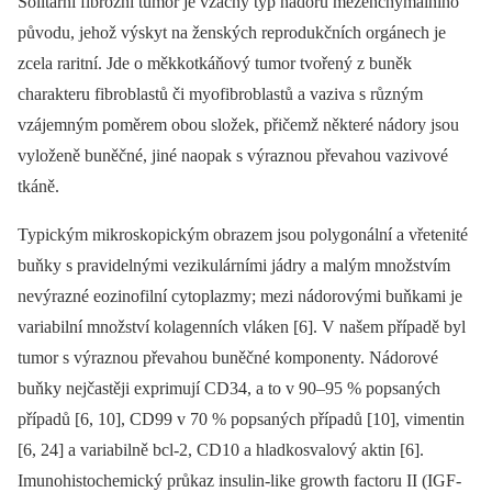
Solitární fibrózní tumor je vzácný typ nádoru mezenchymálního
původu, jehož výskyt na ženských reprodukčních orgánech je
zcela raritní. Jde o měkkotkáňový tumor tvořený z buněk
charakteru fibroblastů či myofibroblastů a vaziva s různým
vzájemným poměrem obou složek, přičemž některé nádory jsou
vyloženě buněčné, jiné naopak s výraznou převahou vazivové
tkáně.
Typickým mikroskopickým obrazem jsou polygonální a vřetenité
buňky s pravidelnými vezikulárními jádry a malým množstvím
nevýrazné eozinofilní cytoplazmy; mezi nádorovými buňkami je
variabilní množství kolagenních vláken [6]. V našem případě byl
tumor s výraznou převahou buněčné komponenty. Nádorové
buňky nejčastěji exprimují CD34, a to v 90–95 % popsaných
případů [6, 10], CD99 v 70 % popsaných případů [10], vimentin
[6, 24] a variabilně bcl-2, CD10 a hladkosvalový aktin [6].
Imunohistochemický průkaz insulin-like growth factoru II (IGF-