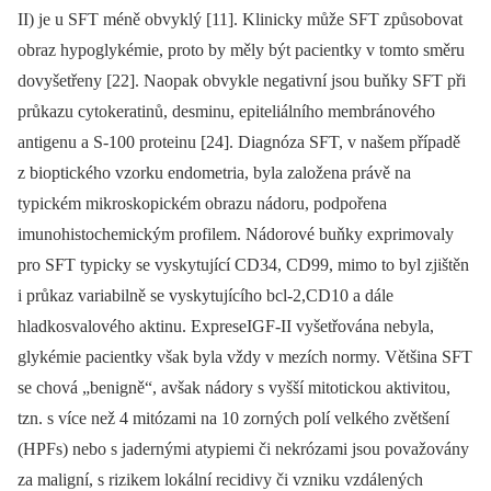
II) je u SFT méně obvyklý [11]. Klinicky může SFT způsobovat
obraz hypoglykémie, proto by měly být pacientky v tomto směru
dovyšetřeny [22]. Naopak obvykle negativní jsou buňky SFT při
průkazu cytokeratinů, desminu, epiteliálního membránového
antigenu a S-100 proteinu [24]. Diagnóza SFT, v našem případě
z bioptického vzorku endometria, byla založena právě na
typickém mikroskopickém obrazu nádoru, podpořena
imunohistochemickým profilem. Nádorové buňky exprimovaly
pro SFT typicky se vyskytující CD34, CD99, mimo to byl zjištěn
i průkaz variabilně se vyskytujícího bcl-2,CD10 a dále
hladkosvalového aktinu. ExpreseIGF-II vyšetřována nebyla,
glykémie pacientky však byla vždy v mezích normy. Většina SFT
se chová „benigně“, avšak nádory s vyšší mitotickou aktivitou,
tzn. s více než 4 mitózami na 10 zorných polí velkého zvětšení
(HPFs) nebo s jadernými atypiemi či nekrózami jsou považovány
za maligní, s rizikem lokální recidivy či vzniku vzdálených