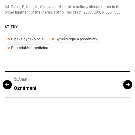
24. Zubor, P., Kajo, K., Szunyogh, N., et al. A solitary fibrous tumor in the
broad ligament of the uterus. Pathol Res Pract, 2007, 203, p. 555–560.
ŠTÍTKY
Dětská gynekologie
Gynekologie a porodnictví
Reprodukční medicína
ČLÁNEK
Oznámení