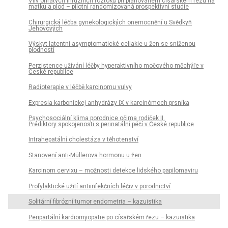
Vliv ohřátých infuzních roztoků při plánovaném císařském řezu na
matku a plod – pilotní randomizovaná prospektivní studie
Chirurgická léčba gynekologických onemocnění u Svědkyň
Jehovových
Výskyt latentní asymptomatické celiakie u žen se sníženou
plodností
Perzistence užívání léčby hyperaktivního močového měchýře v
České republice
Radioterapie v léčbě karcinomu vulvy
Expresia karbonickej anhydrázy IX v karcinómoch prsníka
Psychosociální klima porodnice očima rodiček II.
Prediktory spokojenosti s perinatální péčí v České republice
Intrahepatální cholestáza v těhotenství
Stanovení anti-Müllerova hormonu u žen
Karcinom cervixu – možnosti detekce lidského papilomaviru
Profylaktické užití antiinfekčních léčiv v porodnictví
Solitární fibrózní tumor endometria – kazuistika
Peripartální kardiomyopatie po císařském řezu – kazuistika