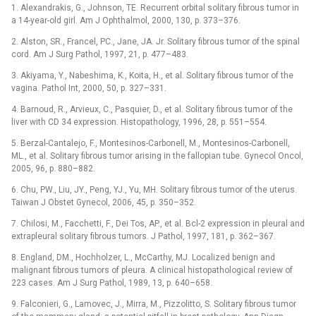
1. Alexandrakis, G., Johnson, TE. Recurrent orbital solitary fibrous tumor in
a 14-year-old girl. Am J Ophthalmol, 2000, 130, p. 373–376.
2. Alston, SR., Francel, PC., Jane, JA. Jr. Solitary fibrous tumor of the spinal
cord. Am J Surg Pathol, 1997, 21, p. 477–483.
3. Akiyama, Y., Nabeshima, K., Koita, H., et al. Solitary fibrous tumor of the
vagina. Pathol Int, 2000, 50, p. 327–331.
4. Barnoud, R., Arvieux, C., Pasquier, D., et al. Solitary fibrous tumor of the
liver with CD 34 expression. Histopathology, 1996, 28, p. 551–554.
5. Berzal-Cantalejo, F., Montesinos-Carbonell, M., Montesinos-Carbonell,
ML., et al. Solitary fibrous tumor arising in the fallopian tube. Gynecol Oncol,
2005, 96, p. 880–882.
6. Chu, PW., Liu, JY., Peng, YJ., Yu, MH. Solitary fibrous tumor of the uterus.
Taiwan J Obstet Gynecol, 2006, 45, p. 350–352.
7. Chilosi, M., Facchetti, F., Dei Tos, AP., et al. Bcl-2 expression in pleural and
extrapleural solitary fibrous tumors. J Pathol, 1997, 181, p. 362–367.
8. England, DM., Hochholzer, L., McCarthy, MJ. Localized benign and
malignant fibrous tumors of pleura. A clinical histopathological review of
223 cases. Am J Surg Pathol, 1989, 13, p. 640–658.
9. Falconieri, G., Lamovec, J., Mirra, M., Pizzolitto, S. Solitary fibrous tumor