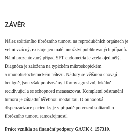
ZÁVĚR
Nález solitárního fibrózního tumoru na reprodukčních orgánech je
velmi vzácný, existuje jen malé množství publikovaných případů.
Námi prezentovaný případ SFT endometria je zcela ojedinělý.
Diagnóza je založena na typickém mikroskopickém
a imunohistochemickém nálezu. Nádory se většinou chovají
benigně, jsou však popisovány i formy agresivní, lokálně
recidivující a se schopností metastazovat. Kompletní odstranění
tumoru je základní léčebnou modalitou. Dlouhodobá
dispenzarizace pacientky je v případě potvrzení solitárního
fibrózního tumoru samozřejmostí.
Práce vznikla za finanční podpory GAUK č. 157310,