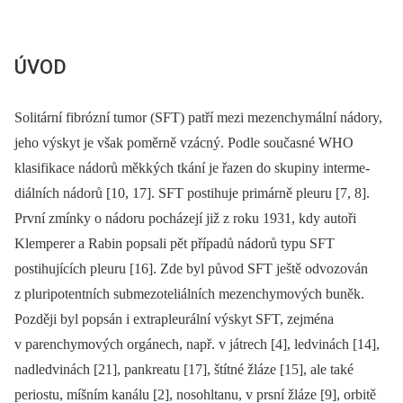
ÚVOD
Solitární fibrózní tumor (SFT) patří mezi mezenchymální nádory,
jeho výskyt je však poměrně vzácný. Podle současné WHO
klasifikace nádorů měkkých tkání je řazen do skupiny interme-
diálních nádorů [10, 17]. SFT postihuje primárně pleuru [7, 8].
První zmínky o nádoru pocházejí již z roku 1931, kdy autoři
Klemperer a Rabin popsali pět případů nádorů typu SFT
postihujících pleuru [16]. Zde byl původ SFT ještě odvozován
z pluripotentních submezoteliálních mezenchymových buněk.
Později byl popsán i extrapleurální výskyt SFT, zejména
v parenchymových orgánech, např. v játrech [4], ledvinách [14],
nadledvinách [21], pankreatu [17], štítné žláze [15], ale také
periostu, míšním kanálu [2], nosohltanu, v prsní žláze [9], orbitě