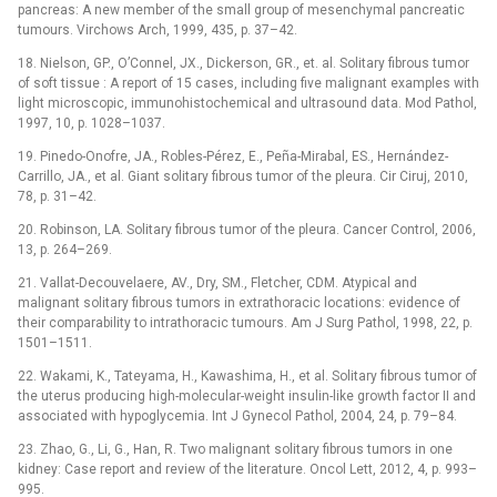
pancreas: A new member of the small group of mesenchymal pancreatic
tumours. Virchows Arch, 1999, 435, p. 37–42.
18. Nielson, GP., O’Connel, JX., Dickerson, GR., et. al. Solitary fibrous tumor
of soft tissue : A report of 15 cases, including five malignant examples with
light microscopic, immunohistochemical and ultrasound data. Mod Pathol,
1997, 10, p. 1028–1037.
19. Pinedo-Onofre, JA., Robles-Pérez, E., Peña-Mirabal, ES., Hernández-
Carrillo, JA., et al. Giant solitary fibrous tumor of the pleura. Cir Ciruj, 2010,
78, p. 31–42.
20. Robinson, LA. Solitary fibrous tumor of the pleura. Cancer Control, 2006,
13, p. 264–269.
21. Vallat-Decouvelaere, AV., Dry, SM., Fletcher, CDM. Atypical and
malignant solitary fibrous tumors in extrathoracic locations: evidence of
their comparability to intrathoracic tumours. Am J Surg Pathol, 1998, 22, p.
1501–1511.
22. Wakami, K., Tateyama, H., Kawashima, H., et al. Solitary fibrous tumor of
the uterus producing high-molecular-weight insulin-like growth factor II and
associated with hypoglycemia. Int J Gynecol Pathol, 2004, 24, p. 79–84.
23. Zhao, G., Li, G., Han, R. Two malignant solitary fibrous tumors in one
kidney: Case report and review of the literature. Oncol Lett, 2012, 4, p. 993–
995.