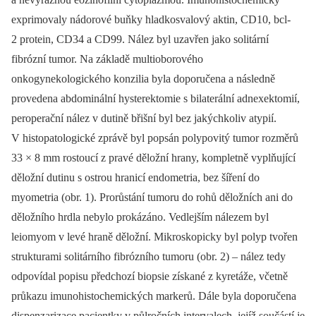
exprimovaly nádorové buňky hladkosvalový aktin, CD10, bcl-
2 protein, CD34 a CD99. Nález byl uzavřen jako solitární
fibrózní tumor. Na základě multioborového
onkogynekologického konzilia byla doporučena a následně
provedena abdominální hysterektomie s bilaterální adnexektomií,
peroperační nález v dutině břišní byl bez jakýchkoliv atypií.
V histopatologické zprávě byl popsán polypovitý tumor rozměrů
33 × 8 mm rostoucí z pravé děložní hrany, kompletně vyplňující
děložní dutinu s ostrou hranicí endometria, bez šíření do
myometria (obr. 1). Prorůstání tumoru do rohů děložních ani do
děložního hrdla nebylo prokázáno. Vedlejším nálezem byl
leiomyom v levé hraně děložní. Mikroskopicky byl polyp tvořen
strukturami solitárního fibrózního tumoru (obr. 2) –⁠ nález tedy
odpovídal popisu předchozí biopsie získané z kyretáže, včetně
průkazu imunohistochemických markerů. Dále byla doporučena
dispenzarizace pacientky v půlročních intervalech, jejíž součástí je