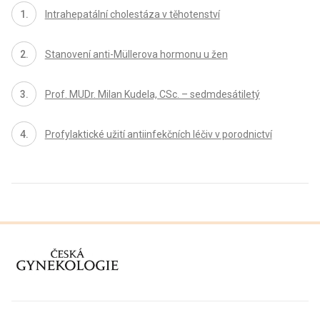
Intrahepatální cholestáza v těhotenství
Stanovení anti-Müllerova hormonu u žen
Prof. MUDr. Milan Kudela, CSc. – sedmdesátiletý
Profylaktické užití antiinfekčních léčiv v porodnictví
proLékaře.cz