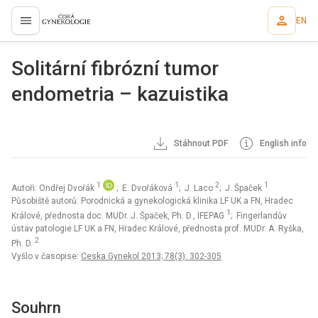
EN
proLékaře.cz
Solitární fibrózní tumor
endometria – kazuistika
Stáhnout PDF
English info
1
1
2
1
Autoři: Ondřej Dvořák
; E. Dvořáková
; J. Laco
; J. Špaček
Působiště autorů: Porodnická a gynekologická klinika LF UK a FN, Hradec
1
Králové, přednosta doc. MUDr. J. Špaček, Ph. D., IFEPAG
; Fingerlandův
ústav patologie LF UK a FN, Hradec Králové, přednosta prof. MUDr. A. Ryška,
2
Ph. D.
Vyšlo v časopise:
Ceska Gynekol 2013; 78(3): 302-305
Souhrn