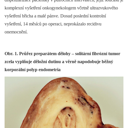
komplexní vyšetření onkogynekologem včetně ultrazvukového
vyšetření břicha a malé pánve. Dosud poslední kontrolní
vyšetření, 14 měsíců po operaci, neprokázalo recidivu
onemocnění.
Obr. 1. Průřez preparátem dělohy – solitární fibrózní tumor
zcela vyplňuje děložní dutinu a věrně napodobuje běžný
korporální polyp endometria