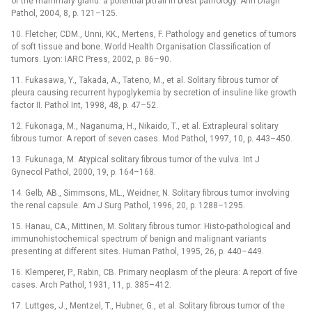
of the mammary gland: a potential pitfall in brest pathology. Ann Diagn
Pathol, 2004, 8, p. 121–125.
10. Fletcher, CDM., Unni, KK., Mertens, F. Pathology and genetics of tumors
of soft tissue and bone. World Health Organisation Classification of
tumors. Lyon: IARC Press, 2002, p. 86–90.
11. Fukasawa, Y., Takada, A., Tateno, M., et al. Solitary fibrous tumor of
pleura causing recurrent hypoglykemia by secretion of insuline like growth
factor II. Pathol Int, 1998, 48, p. 47–52.
12. Fukonaga, M., Naganuma, H., Nikaido, T., et al. Extrapleural solitary
fibrous tumor: A report of seven cases. Mod Pathol, 1997, 10, p. 443–450.
13. Fukunaga, M. Atypical solitary fibrous tumor of the vulva. Int J
Gynecol Pathol, 2000, 19, p. 164–168.
14. Gelb, AB., Simmsons, ML., Weidner, N. Solitary fibrous tumor involving
the renal capsule. Am J Surg Pathol, 1996, 20, p. 1288–1295.
15. Hanau, CA., Mittinen, M. Solitary fibrous tumor: Histo-pathological and
immunohistochemical spectrum of benign and malignant variants
presenting at different sites. Human Pathol, 1995, 26, p. 440–449.
16. Klemperer, P., Rabin, CB. Primary neoplasm of the pleura: A report of five
cases. Arch Pathol, 1931, 11, p. 385–412.
17. Luttges, J., Mentzel, T., Hubner, G., et al. Solitary fibrous tumor of the