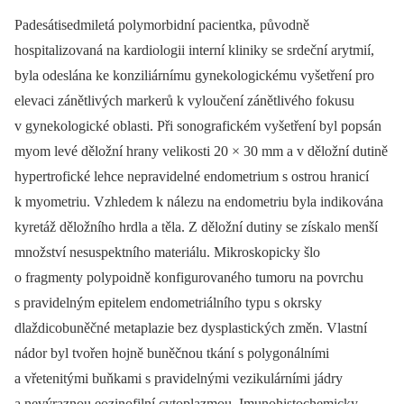
Padesátisedmiletá polymorbidní pacientka, původně
hospitalizovaná na kardiologii interní kliniky se srdeční arytmií,
byla odeslána ke konziliárnímu gynekologickému vyšetření pro
elevaci zánětlivých markerů k vyloučení zánětlivého fokusu
v gynekologické oblasti. Při sonografickém vyšetření byl popsán
myom levé děložní hrany velikosti 20 × 30 mm a v děložní dutině
hypertrofické lehce nepravidelné endometrium s ostrou hranicí
k myometriu. Vzhledem k nálezu na endometriu byla indikována
kyretáž děložního hrdla a těla. Z děložní dutiny se získalo menší
množství nesuspektního materiálu. Mikroskopicky šlo
o fragmenty polypoidně konfigurovaného tumoru na povrchu
s pravidelným epitelem endometriálního typu s okrsky
dlaždicobuněčné metaplazie bez dysplastických změn. Vlastní
nádor byl tvořen hojně buněčnou tkání s polygonálními
a vřetenitými buňkami s pravidelnými vezikulárními jádry
a nevýraznou eozinofilní cytoplazmou. Imunohistochemicky