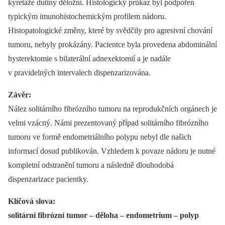
kyretáže dutiny děložní. Histologický průkaz byl podpořen
typickým imunohistochemickým profilem nádoru.
Histopatologické změny, které by svědčily pro agresivní chování
tumoru, nebyly prokázány. Pacientce byla provedena abdominální
hysterektomie s bilaterální adnexektomií a je nadále
v pravidelných intervalech dispenzarizována.
Závěr:
Nález solitárního fibrózního tumoru na reprodukčních orgánech je
velmi vzácný. Námi prezentovaný případ solitárního fibrózního
tumoru ve formě endometriálního polypu nebyl dle našich
informací dosud publikován. Vzhledem k povaze nádoru je nutné
kompletní odstranění tumoru a následně dlouhodobá
dispenzarizace pacientky.
Klíčová slova:
solitární fibrózní tumor –⁠ děloha –⁠ endometrium –⁠ polyp