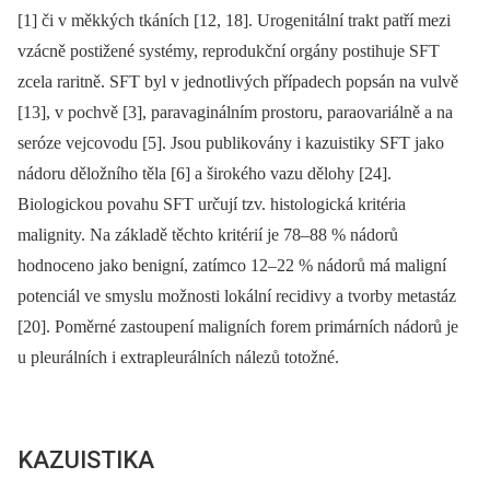
[1] či v měkkých tkáních [12, 18]. Urogenitální trakt patří mezi
vzácně postižené systémy, reprodukční orgány postihuje SFT
zcela raritně. SFT byl v jednotlivých případech popsán na vulvě
[13], v pochvě [3], paravaginálním prostoru, paraovariálně a na
seróze vejcovodu [5]. Jsou publikovány i kazuistiky SFT jako
nádoru děložního těla [6] a širokého vazu dělohy [24].
Biologickou povahu SFT určují tzv. histologická kritéria
malignity. Na základě těchto kritérií je 78–88 % nádorů
hodnoceno jako benigní, zatímco 12–22 % nádorů má maligní
potenciál ve smyslu možnosti lokální recidivy a tvorby metastáz
[20]. Poměrné zastoupení maligních forem primárních nádorů je
u pleurálních i extrapleurálních nálezů totožné.
KAZUISTIKA