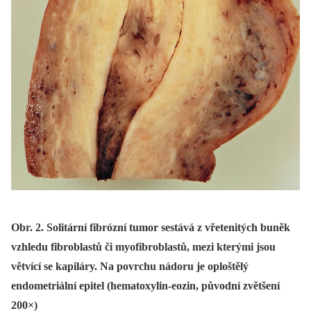
Obr. 2. Solitární fibrózní tumor sestává z vřetenitých buněk
vzhledu fibroblastů či myofibroblastů, mezi kterými jsou
větvící se kapiláry. Na povrchu nádoru je oploštělý
endometriální epitel (hematoxylin-eozin, původní zvětšení
200×)