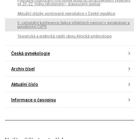
Podrobné hodnocení morfologie plodu při ultrazvukovém vyšetření
ve 20.-22. týdnu těhotenství– doporučený postup
Aktuální otázky asistované reprodukce v České republice
5. celostátní konference Sekce infekčních nemocí v gynekologii a
porodnictví ČGPS
Teoretická a praktická náplň oboru klinická embryologie
Česká gynekologie
Archiv čísel
Aktuální číslo
Informace o časopisu