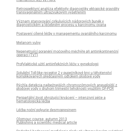
Retrospektivní analýza efektivity diagnostiky ektopické gravidity
transvaginálním ultrazvukovým vyšetřením
Význam stanovování cirkulujících nádorových buněk v
diagnostickém a léčebném procesu u karcinomu ovaria
Postavení cílené léčby v managementu ovariálního karcinomu
Melanom vulvy
Nepenetrující poranění močového měchýře při antiinkontinenční
operaci (TVT)
Profylaktické užití antiinfekčních léčiv v gynekologii
Solubilní Toll-like receptor 2 v pupečníkové krvi u těhotenství
komplikovaných předčasným odtokem plodové vody
Rýchla detekcia najbežnejších chromozómových aneuploídií z
plodovej vody v druhom trimestri tehotnosti využitím QF-PCR
Peripartální život ohrožující krvácení – intenzivní péče a
hematologická léčba
Léčba noční polyurie desmopresinem
Olomouc course, autumn 2013
Publishing a scientific medical article