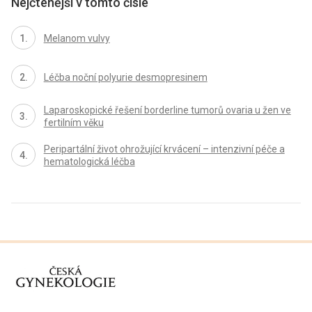
Nejčtenější v tomto čísle
Melanom vulvy
Léčba noční polyurie desmopresinem
Laparoskopické řešení borderline tumorů ovaria u žen ve
fertilním věku
Peripartální život ohrožující krvácení – intenzivní péče a
hematologická léčba
proLékaře.cz