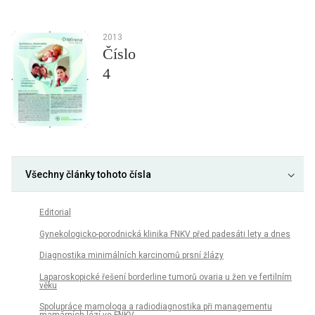
2013
Číslo
4
Všechny články tohoto čísla
Editorial
Gynekologicko-porodnická klinika FNKV před padesáti lety a dnes
Diagnostika minimálních karcinomů prsní žlázy
Laparoskopické řešení borderline tumorů ovaria u žen ve fertilním
věku
Spolupráce mamologa a radiodiagnostika při managementu
mamárních lézí ve FNKV