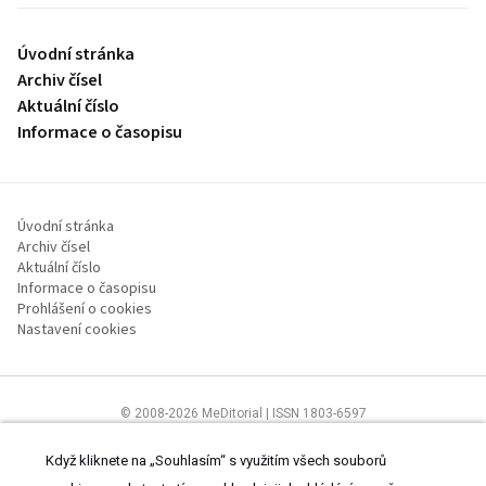
Úvodní stránka
Archiv čísel
Aktuální číslo
Informace o časopisu
Úvodní stránka
Archiv čísel
Aktuální číslo
Informace o časopisu
Prohlášení o cookies
Nastavení cookies
© 2008-2026 MeDitorial | ISSN 1803-6597
Stránky proLékaře.cz jsou určeny výhradně odborníkům ve
zdravotnictví.
Čtěte prohlášení
a
Zásady zpracování osobních údajů
.
Když kliknete na „Souhlasím“ s využitím všech souborů