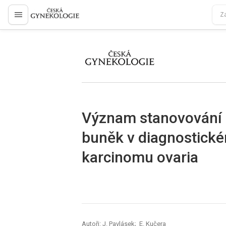
proLékaře.cz
proLékaře.cz
Význam stanovování c
buněk v diagnostick
karcinomu ovaria
Autoři: J. Pavlásek; E. Kučera