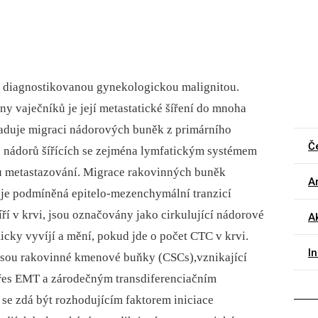
i diagnostikovanou gynekologickou malignitou.
ny vaječníků je její metastatické šíření do mnoha
žaduje migraci nádorových buněk z primárního
Č
u nádorů šířících se zejména lymfatickým systémem
ou metastazování. Migrace rakovinných buněk
Ar
 je podmíněná epitelo-mezenchymální tranzicí
íří v krvi, jsou označovány jako cirkulující nádorové
Ak
ky vyvíjí a mění, pokud jde o počet CTC v krvi.
I
jsou rakovinné kmenové buňky (CSCs),vznikající
řes EMT a zárodečným transdiferenciačním
se zdá být rozhodujícím faktorem iniciace