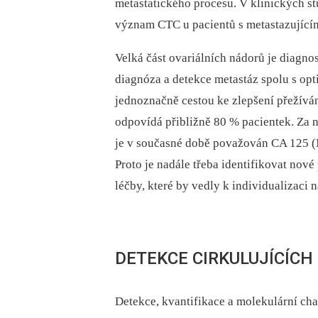
metastatického procesu. V klinických st
význam CTC u pacientů s metastazujícím
Velká část ovariálních nádorů je diagno
diagnóza a detekce metastáz spolu s op
jednoznačně cestou ke zlepšení přežívá
odpovídá přibližně 80 % pacientek. Za 
je v současné době považován CA 125 (MU
Proto je nadále třeba identifikovat nov
léčby, které by vedly k individualizaci 
DETEKCE CIRKULUJÍCÍC
Detekce, kvantifikace a molekulární ch