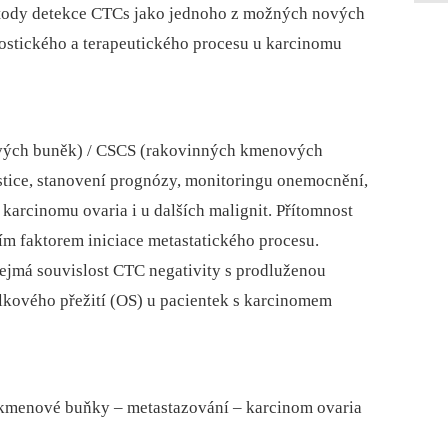
etody detekce CTCs jako jednoho z možných nových
ostického a terapeutického procesu u karcinomu
ových buněk) / CSCS (rakovinných kmenových
tice, stanovení prognózy, monitoringu onemocnění,
 karcinomu ovaria i u dalších malignit. Přítomnost
ím faktorem iniciace metastatického procesu.
ejmá souvislost CTC negativity s prodluženou
elkového přežití (OS) u pacientek s karcinomem
 kmenové buňky –⁠ metastazování –⁠ karcinom ovaria