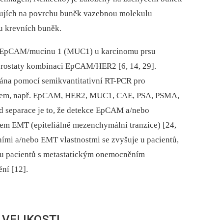
imujích na povrchu buněk vazebnou molekulu
u krevních buněk.
k EpCAM/mucinu 1 (MUC1) u karcinomu prsu
a prostaty kombinaci EpCAM/HER2 [6, 14, 29].
ána pomocí semikvantitativní RT-PCR pro
esem, např. EpCAM, HER2, MUC1, CAE, PSA, PSMA,
separace je to, že detekce EpCAM a/nebo
em EMT (epiteliálně mezenchymální tranzice) [24,
ími a/nebo EMT vlastnostmi se zvyšuje u pacientů,
aké u pacientů s metastatickým onemocněním
ní [12].
VELIKOSTI