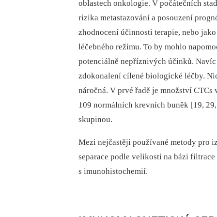
oblastech onkologie. V počátečních st
rizika metastazování a posouzení prog
zhodnocení účinnosti terapie, nebo jak
léčebného režimu. To by mohlo napomoci 
potenciálně nepříznivých účinků. Naví
zdokonalení cílené biologické léčby. Ni
náročná. V prvé řadě je množství CTCs 
109 normálních krevních buněk [19, 29, 
skupinou.
Mezi nejčastěji používané metody pro i
separace podle velikosti na bázi filtrac
s imunohistochemií.