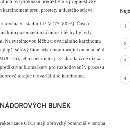
udiích byl prokázán prediktivní a prognostický
 karcinomem prsu, prostaty a tlustého střeva.
Nejč
stikována ve stadiu III/IV (75–80 %). Časná
timálním posouzením účinnosti léčby by byly
ní. Na systémovou léčbu u ovariálního karcinomu
nejlepší sérový biomarker monitorující onemocnění
C-16), jeho specificita je však relativně nízká.
é prediktivní biomarkery pro rozhodování v procesu
nádorové terapie u ovariálního karcinomu.
H NÁDOROVÝCH BUNĚK
arakterizace CTCs mají obrovský potenciál v mnoha