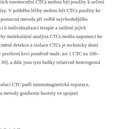
adiích onemocnění CTCs mohou být použity k určení
nózy. V průběhu léčby mohou být CTCs použity ke
o pomocná metoda při volbě nejvhodnějšího
k individualizaci terapie a snížení jejích
c by molekulární analýza CTCs mohla napomoci ke
cméně detekce a izolace CTCs je technicky dosti
v periferní krvi poměrně malé, asi 1 CTC na 106–
30], a dále jsou tyto buňky relativně heterogenní
zolaci CTC patří imunomagnetická separace,
e a metody gradientu hustoty ve spojení