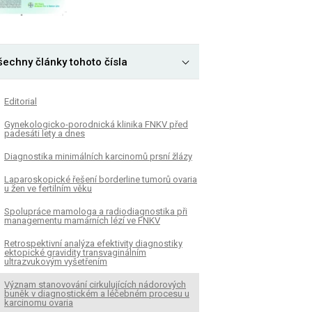
šechny články tohoto čísla
Editorial
Gynekologicko-porodnická klinika FNKV před
padesáti lety a dnes
Diagnostika minimálních karcinomů prsní žlázy
Laparoskopické řešení borderline tumorů ovaria
u žen ve fertilním věku
Spolupráce mamologa a radiodiagnostika při
managementu mamárních lézí ve FNKV
Retrospektivní analýza efektivity diagnostiky
ektopické gravidity transvaginálním
ultrazvukovým vyšetřením
Význam stanovování cirkulujících nádorových
buněk v diagnostickém a léčebném procesu u
karcinomu ovaria