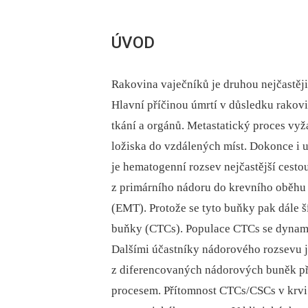
ÚVOD
Rakovina vaječníků je druhou nejčastěj
Hlavní příčinou úmrtí v důsledku rakovi
tkání a orgánů. Metastatický proces vy
ložiska do vzdálených míst. Dokonce i 
je hematogenní rozsev nejčastější cest
z primárního nádoru do krevního oběhu
(EMT). Protože se tyto buňky pak dále š
buňky (CTCs). Populace CTCs se dynamic
Dalšími účastníky nádorového rozsevu 
z diferencovaných nádorových buněk p
procesem. Přítomnost CTCs/CSCs v krvi 