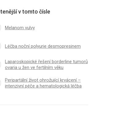
tenější v tomto čísle
Melanom vulvy
Léčba noční polyurie desmopresinem
Laparoskopické řešení borderline tumorů
ovaria u žen ve fertilním věku
Peripartální život ohrožující krvácení –
intenzivní péče a hematologická léčba