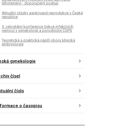
těhotenství– doporučený postup
Aktuální otázky asistované reprodukce v České
republice
5. celostátní konference Sekce infekčních
nemocí v gynekologii a porodnictví ČGPS
Teoretická a praktická náplň oboru klinická
embryologie
eská gynekologie
chiv čísel
tuální číslo
nformace o časopisu