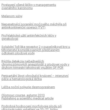
Postavení cílené léčby v managementu
ovariálního karcinomu
Melanom vulvy
Nepenetrující poranění močového měchýře při
antiinkontinenční operaci (TVT)
Profylaktické užití antiinfekčních léčiv v
gynekologii
Solubilní Toll-like receptor 2 v pupečníkové krvi u
těhotenství komplikovaných předčasným
odtokem plodové vody
Rýchla detekcia najbežnejších
chromozómových aneuploídií z plodovej vody v
druhom trimestri tehotnosti využitím QF-PCR
Peripartální život ohrožující krvácení – intenzivní
péče a hematologická léčba
Léčba noční polyurie desmopresinem
Olomouc course, autumn 2013
Publishing a scientific medical article
Podrobné hodnocení morfologie plodu při
ultrazvukovém vyšetření ve 20.-22. týdnu