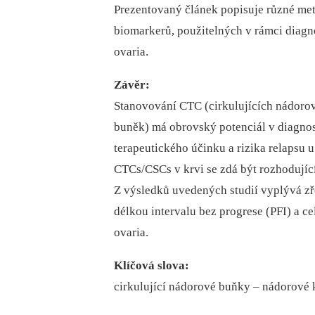
Prezentovaný článek popisuje různé m
biomarkerů, použitelných v rámci diagn
ovaria.
Závěr:
Stanovování CTC (cirkulujících nádor
buněk) má obrovský potenciál v diagnos
terapeutického účinku a rizika relapsu u
CTCs/CSCs v krvi se zdá být rozhodujíc
Z výsledků uvedených studií vyplývá zř
délkou intervalu bez progrese (PFI) a c
ovaria.
Klíčová slova:
cirkulující nádorové buňky –⁠ nádorové