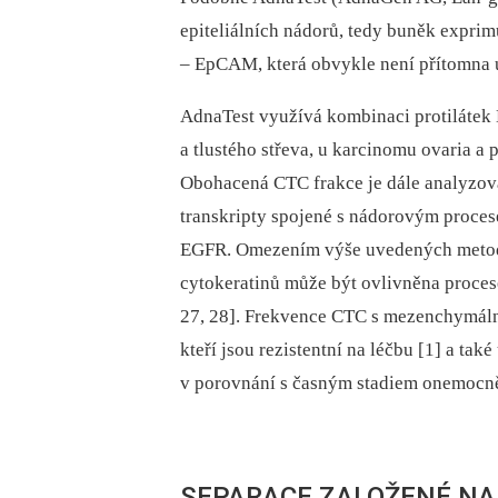
epiteliálních nádorů, tedy buněk expr
–⁠ EpCAM, která obvykle není přítomna 
AdnaTest využívá kombinaci protiláte
a tlustého střeva, u karcinomu ovaria 
Obohacená CTC frakce je dále analyzov
transkripty spojené s nádorovým proc
EGFR. Omezením výše uvedených metod 
cytokeratinů může být ovlivněna proces
27, 28]. Frekvence CTC s mezenchymáln
kteří jsou rezistentní na léčbu [1] a t
v porovnání s časným stadiem onemocně
SEPARACE ZALOŽENÉ NA 