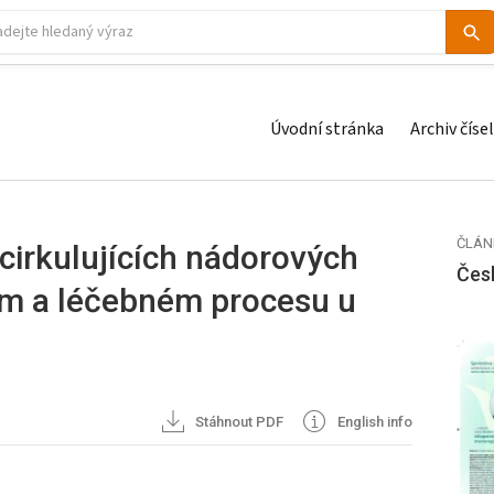
Úvodní stránka
Archiv čísel
ČLÁN
irkulujících nádorových
Čes
ém a léčebném procesu u
Stáhnout PDF
English info