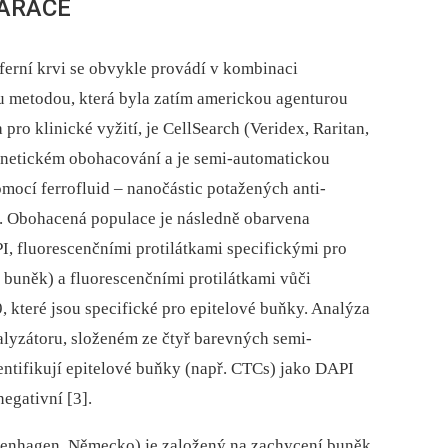
ARACE
erní krvi se obvykle provádí v kombinaci
ou metodou, která byla zatím americkou agenturou
o klinické vyžití, je CellSearch (Veridex, Raritan,
gnetickém obohacování a je semi-automatickou
ocí ferrofluid –⁠ nanočástic potažených anti-
). Obohacená populace je následně obarvena
, fluorescenčními protilátkami specifickými pro
 buněk) a fluorescenčními protilátkami vůči
, které jsou specifické pro epitelové buňky. Analýza
alyzátoru, složeném ze čtyř barevných semi-
ntifikují epitelové buňky (např. CTCs) jako DAPI
negativní [3].
nhagen, Německo) je založený na zachycení buněk