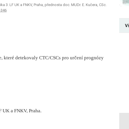
ka 3. LF UK a FNKV, Praha, přednosta doc. MUDr. E. Kučera, CSc.
-346
V
ie, které detekovaly CTC/CSCs pro určení prognózy
F UK a FNKV, Praha.