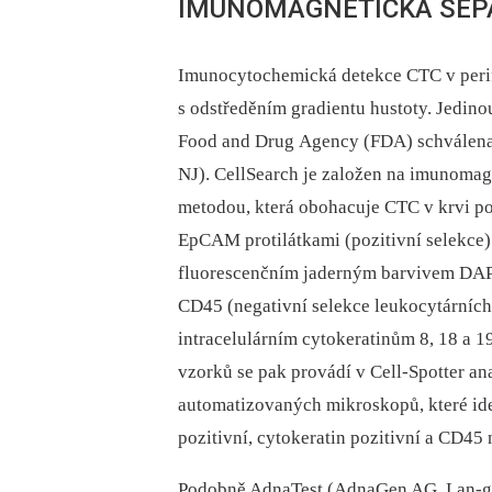
IMUNOMAGNETICKÁ SEP
Imunocytochemická detekce CTC v perif
s odstředěním gradientu hustoty. Jedin
Food and Drug Agency (FDA) schválena pr
NJ). CellSearch je založen na imunoma
metodou, která obohacuje CTC v krvi pom
EpCAM protilátkami (pozitivní selekce
fluorescenčním jaderným barvivem DAPI
CD45 (negativní selekce leukocytárních
intracelulárním cytokeratinům 8, 18 a 19
vzorků se pak provádí v Cell-Spotter an
automatizovaných mikroskopů, které ide
pozitivní, cytokeratin pozitivní a CD45 
Podobně AdnaTest (AdnaGen AG, Lan-ge