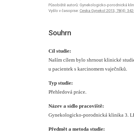
Působiště autorů: Gynekologicko-porodnická klini
Vyšlo v časopise:
Ceska Gynekol 2013; 78(4): 342
Souhrn
Cíl studie:
Naším cílem bylo shrnout klinické stud
u pacientek s karcinomem vaječníků.
Typ studie:
Přehledová práce.
Název a sídlo pracoviště:
Gynekologicko-porodnická klinika 3. L
Předmět a metoda studie: