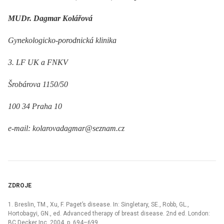
MUDr. Dagmar Kolářová
Gynekologicko-porodnická klinika
3. LF UK a FNKV
Šrobárova 1150/50
100 34 Praha 10
e-mail: kolarovadagmar@seznam.cz
ZDROJE
1. Breslin, TM., Xu, F. Paget’s disease. In: Singletary, SE., Robb, GL.,
Hortobagyi, GN., ed. Advanced therapy of breast disease. 2nd ed. London:
BC Decker Inc, 2004. p. 694–699.