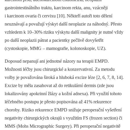
gastrointestinálního traktu, karcinom rekta, anu, vzácněji
i karcinom ovaria či cervixu [10]. Někteří autoři toto dělení
neuznávají a považují výskyt další neoplazie za náhodný. Přesto
vzhledem k 10–30% riziku výskytu další malignity je nutné vždy
po další neoplazii pátrat a pacientky pečlivě dovyšetřit
(cystoskopie, MMG –⁠ mamografie, kolonoskopie, UZ).
Doposud nepanují ani jednotné názory na terapii EMPD.
Možnosti léčby jsou chirurgické a konzervativní. Za metodu
volby je považována široká a hluboká excize léze [2, 6, 7, 8, 14].
Excize by měla zasahovat až do retikulární dermis (zde jsou
lokalizovány apokrinní žlázy a kožní adnexa). Při využití tohoto
léčebného postupu je přesto popisována až 41% rekurence
choroby. Riziko rekurence EMPD snižuje peroperační vyšetření
negativity chirurgických okrajů s využitím FS (frozen section) či
MMS (Mohs Micrographic Surgery). Při peroperační negativitě