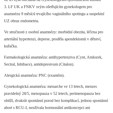
3. LF UK a FNKV svým ošetřujícím gynekologem pro
anamnézu 9 měsíců trvajícího vaginálního spotingu a suspektní
UZ obraz endometria.
Ve stručnosti z osobní anamnézy: morbidní obezita, léčena pro
arteriální hypertenzi, deprese, proděla apendektomii v dětství,
kuřačka.
Farmakologická anamnéza: antihypertenziva (Cynt, Amlozek,
Sectral, Inhibace), antidepresivum (Citalon).
Alergická anamnéza: PNC (exantém).
Gynekologická anamnéza: menarche ve 13 letech, menzes
pravidelný 28/5, menopauza v 52 letech, perimenopauza bez
obtíží, dvakrát spontánní porod bez komplikací, jednou spontánní
abort s RCU-I, neužívala hormonální antikoncepci ani