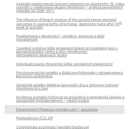
Vaginální vedení porodu koncem pánevním po ukončeném 36. týdnu
gravidity u selektované skupiny těhotenství – analýza perinatálních
výsledků let 2008–2011
The influence of breach position of the second twinon perinatal
rd
outcomes in vaginal births of bichorial - biamniotic twins after 33
week of gravidity
Preeklampsie v těhotenství – predikce, prevence a další
management
Zavedení systému léčby pooperační bolesti po císařském řezu v
perinatologickém centru a jeho vyhodnocení:
retrospektivní observační studie
Individualizovaná chirurgická léčba cervikálních prekanceróz
Psychosomatické aspekty a léčba psychofarmaky v etiopatogenezi
karcinomu endometria
Genetické aspekty defektov panvového dna a stresovej močovej
inkontinencie u žien
Incidence a terapie lymfocyst po provedené systematické pánevní a
paraaortální lymfadenektomii – vlastní soubor
Extramamární Pagetova choroba vulvy – kazuistika
Předsednictvo ČLS JEP
Condylomata acuminata (genitální bradavice)