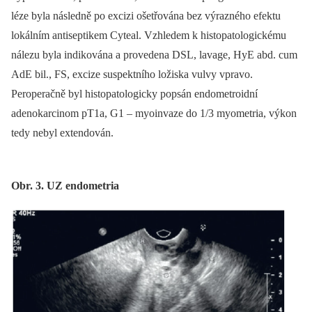
léze byla následně po excizi ošetřována bez výrazného efektu
lokálním antiseptikem Cyteal. Vzhledem k histopatologickému
nálezu byla indikována a provedena DSL, lavage, HyE abd. cum
AdE bil., FS, excize suspektního ložiska vulvy vpravo.
Peroperačně byl histopatologicky popsán endometroidní
adenokarcinom pT1a, G1 –⁠ myoinvaze do 1/3 myometria, výkon
tedy nebyl extendován.
Obr. 3. UZ endometria