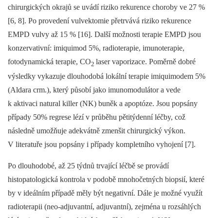
chirurgických okrajů se uvádí riziko rekurence choroby ve 27 %
[6, 8]. Po provedení vulvektomie přetrvává riziko rekurence
EMPD vulvy až 15 % [16]. Další možnosti terapie EMPD jsou
konzervativní: imiquimod 5%, radioterapie, imunoterapie,
fotodynamická terapie, CO
laser vaporizace. Poměrně dobré
2
výsledky vykazuje dlouhodobá lokální terapie imiquimodem 5%
(Aldara crm.), který působí jako imunomodulátor a vede
k aktivaci natural killer (NK) buněk a apoptóze. Jsou popsány
případy 50% regrese lézí v průběhu pětitýdenní léčby, což
následně umožňuje adekvátně zmenšit chirurgický výkon.
V literatuře jsou popsány i případy kompletního vyhojení [7].
Po dlouhodobé, až 25 týdnů trvající léčbě se provádí
histopatologická kontrola v podobě mnohočetných biopsií, které
by v ideálním případě měly být negativní. Dále je možné využít
radioterapii (neo-adjuvantní, adjuvantní), zejména u rozsáhlých