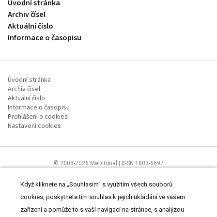
Úvodní stránka
Archiv čísel
Aktuální číslo
Informace o časopisu
Úvodní stránka
Archiv čísel
Aktuální číslo
Informace o časopisu
Prohlášení o cookies
Nastavení cookies
© 2008-2026 MeDitorial | ISSN 1803-6597
Stránky proLékaře.cz jsou určeny výhradně odborníkům ve
zdravotnictví.
Čtěte prohlášení
a
Zásady zpracování osobních údajů
.
Když kliknete na „Souhlasím“ s využitím všech souborů
cookies, poskytnete tím souhlas k jejich ukládání ve vašem
zařízení a pomůže to s vaší navigací na stránce, s analýzou