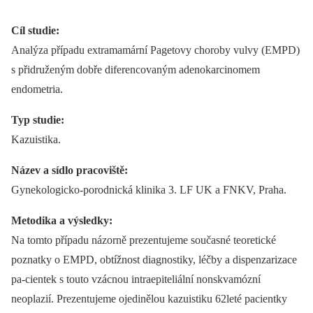
Cíl studie:
Analýza případu extramamární Pagetovy choroby vulvy (EMPD)
s přidruženým dobře diferencovaným adenokarcinomem
endometria.
Typ studie:
Kazuistika.
Název a sídlo pracoviště:
Gynekologicko-porodnická klinika 3. LF UK a FNKV, Praha.
Metodika a výsledky:
Na tomto případu názorně prezentujeme současné teoretické
poznatky o EMPD, obtížnost diagnostiky, léčby a dispenzarizace
pa-cientek s touto vzácnou intraepiteliální nonskvamózní
neoplazií. Prezentujeme ojedinělou kazuistiku 62leté pacientky