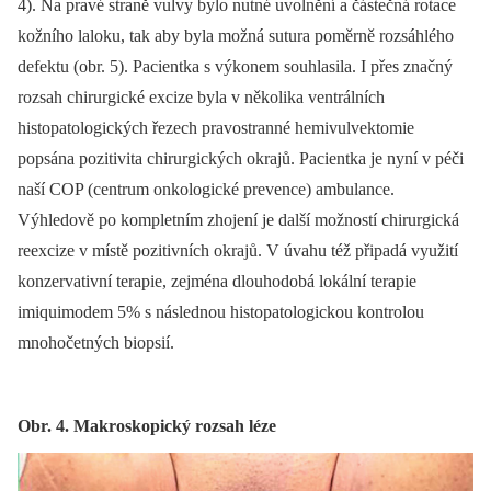
4). Na pravé straně vulvy bylo nutné uvolnění a částečná rotace
kožního laloku, tak aby byla možná sutura poměrně rozsáhlého
defektu (obr. 5). Pacientka s výkonem souhlasila. I přes značný
rozsah chirurgické excize byla v několika ventrálních
histopatologických řezech pravostranné hemivulvektomie
popsána pozitivita chirurgických okrajů. Pacientka je nyní v péči
naší COP (centrum onkologické prevence) ambulance.
Výhledově po kompletním zhojení je další možností chirurgická
reexcize v místě pozitivních okrajů. V úvahu též připadá využití
konzervativní terapie, zejména dlouhodobá lokální terapie
imiquimodem 5% s následnou histopatologickou kontrolou
mnohočetných biopsií.
Obr. 4. Makroskopický rozsah léze