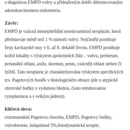
s diagnózou EMPD vulvy a přidruženým dobře diferencovaným
adenokarcinomem endometria.
Závěr:
EMPD je vzácná intraepiteliální nonskvamózní neoplazie, která
představuje méně než 1 % tumorů vulvy. Nejčastěji postihuje
ženy kavkazské rasy v 6. až 8. dekádě života. EMPD postihuje
kožní lokality s výskytem apokrinních žláz –⁠ vulvu, perineum,
perianální oblast, axilu, skrotum, penis, vzácněji oblast stehen či
hýždí. Tato neoplazie je charakterizována výskytem specifických
tzv. Pagetových buněk v histologickém obraze (jde o atypické
obrovské buňky s vydatnou bledou, často retrahovanou
cytoplazmou a s velkým jádrem).
Klíčová slova:
extramamární Pagetova choroba, EMPD, Pagetovy buňky,
vulvektomie, imiquimod 5%,fotodynamická terapie,