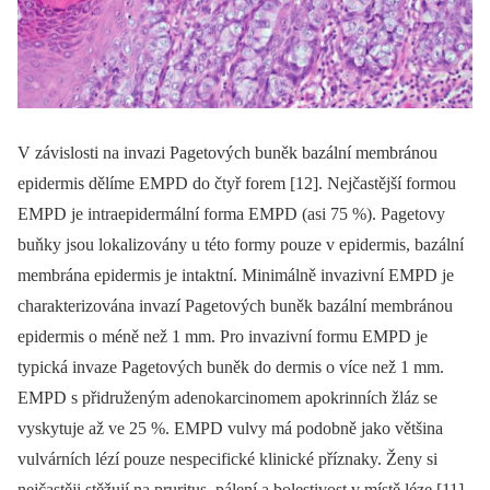
V závislosti na invazi Pagetových buněk bazální membránou
epidermis dělíme EMPD do čtyř forem [12]. Nejčastější formou
EMPD je intraepidermální forma EMPD (asi 75 %). Pagetovy
buňky jsou lokalizovány u této formy pouze v epidermis, bazální
membrána epidermis je intaktní. Minimálně invazivní EMPD je
charakterizována invazí Pagetových buněk bazální membránou
epidermis o méně než 1 mm. Pro invazivní formu EMPD je
typická invaze Pagetových buněk do dermis o více než 1 mm.
EMPD s přidruženým adenokarcinomem apokrinních žláz se
vyskytuje až ve 25 %. EMPD vulvy má podobně jako většina
vulvárních lézí pouze nespecifické klinické příznaky. Ženy si
nejčastěji stěžují na pruritus, pálení a bolestivost v místě léze [11].