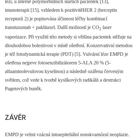
lézí, u interně polymorbidních starších pacientek [13],
imunoterapii [15], vzhledem k pozitivitěHER 2 (herceptin
receptorů 2) je popisována účinnost léčby kombinací
transtuzumab + paklitaxel. Další možností je CO
laser
2
vaporizace. Při využití této metody si většina pacientek stěžuje na
dlouhodobou bolestivost v místě ošetření. Konzervativní metodou
je též fotodynamická terapie (PDT) [5]. Vulvární léze EMPD je
ošetřena nejprve fotosenzibilizátorem 5-ALA 20 % (5-
alfaaminolevulovou kyselinou) a následně ozářena červeným
světlem, což vede k tvorbě kyslíkových radikálů a destrukci
Pagetových buněk.
ZÁVĚR
EMPD je velmi vzácná intraepiteliální nonskvamózní neoplazie.