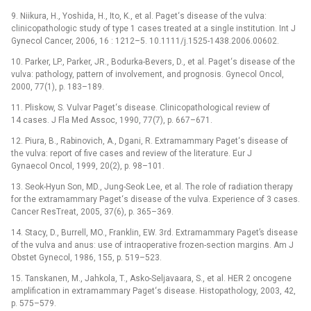
9. Niikura, H., Yoshida, H., Ito, K., et al. Paget‘s disease of the vulva:
clinicopathologic study of type 1 cases treated at a single institution. Int J
Gynecol Cancer, 2006, 16 : 1212–5. 10.1111/j.1525-1438.2006.00602.
10. Parker, LP., Parker, JR., Bodurka-Bevers, D., et al. Paget‘s disease of the
vulva: pathology, pattern of involvement, and prognosis. Gynecol Oncol,
2000, 77(1), p. 183–189.
11. Pliskow, S. Vulvar Paget‘s disease. Clinicopathological review of
14 cases. J Fla Med Assoc, 1990, 77(7), p. 667–671.
12. Piura, B., Rabinovich, A., Dgani, R. Extramammary Paget‘s disease of
the vulva: report of five cases and review of the literature. Eur J
Gynaecol Oncol, 1999, 20(2), p. 98–101.
13. Seok-Hyun Son, MD., Jung-Seok Lee, et al. The role of radiation therapy
for the extramammary Paget‘s disease of the vulva. Experience of 3 cases.
Cancer ResTreat, 2005, 37(6), p. 365–369.
14. Stacy, D., Burrell, MO., Franklin, EW. 3rd. Extramammary Paget’s disease
of the vulva and anus: use of intraoperative frozen-section margins. Am J
Obstet Gynecol, 1986, 155, p. 519–523.
15. Tanskanen, M., Jahkola, T., Asko-Seljavaara, S., et al. HER 2 oncogene
amplification in extramammary Paget‘s disease. Histopathology, 2003, 42,
p. 575–579.