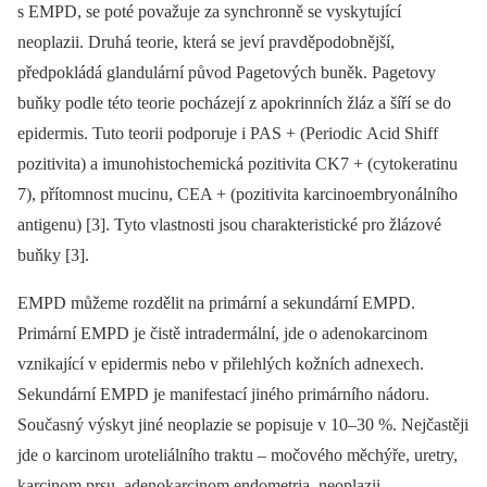
s EMPD, se poté považuje za synchronně se vyskytující
neoplazii. Druhá teorie, která se jeví pravděpodobnější,
předpokládá glandulární původ Pagetových buněk. Pagetovy
buňky podle této teorie pocházejí z apokrinních žláz a šíří se do
epidermis. Tuto teorii podporuje i PAS + (Periodic Acid Shiff
pozitivita) a imunohistochemická pozitivita CK7 + (cytokeratinu
7), přítomnost mucinu, CEA + (pozitivita karcinoembryonálního
antigenu) [3]. Tyto vlastnosti jsou charakteristické pro žlázové
buňky [3].
EMPD můžeme rozdělit na primární a sekundární EMPD.
Primární EMPD je čistě intradermální, jde o adenokarcinom
vznikající v epidermis nebo v přilehlých kožních adnexech.
Sekundární EMPD je manifestací jiného primárního nádoru.
Současný výskyt jiné neoplazie se popisuje v 10–30 %. Nejčastěji
jde o karcinom uroteliálního traktu –⁠ močového měchýře, uretry,
karcinom prsu, adenokarcinom endometria, neoplazii