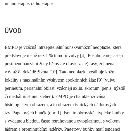
imunoterapie, radioterapie
ÚVOD
EMPD je vzácná intraepiteliální nonskvamózní neoplazie, která
představuje méně než 1 % tumorů vulvy [4]. Postihuje nejčastěji
postmenopauzální ženy bělošské (kavkazské) rasy, zejména
v 6. až 8. dekádě života [10]. Tato neoplazie postihuje kožní
lokality s maximálním výskytem apokrinních žláz [9] (vulvu,
perineum, perianální oblast, vzácněji axilu, skrotum, penis, hýždě
či mediál-ní stranu stehen). EMPD je charakterizována
histologickým obrazem, a to obrazem typických nádorových
tzv. Pagetových buněk (obr. 1). Jsou to obrovské atypické buňky
s vydatnou bledou, často retrahovanou cytoplazmou, s velkým
jádrem a prominujícími jadérky. Pagetovy buňky mají tendenci