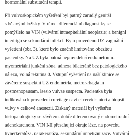
hormonální substituční terapii.
Při vulvoskopickém vyšetření byl patrný zarudlý genitál
s bělavými ložisky. V rámci diferenciální diagnostiky se
pomýšlelo na VIN (vulvární intraepiteliální neoplazie) a benigní
intertrigo se sekundární infekcí. Bylo provedeno UZ vaginální
vyšetření (obr. 3), které bylo značně limitováno obezitou
pacientky. Na UZ byla patrná nepravidelná endometrium-
myometriální junkční zóna, adnexa bilateráně bez patologického
nálezu, volná tekutina 0. Vstupní vyšetření na naší klinice se
závěrem: suspektní UZ endometria, metror-rhagia in
postmenopausam, laesio vulvae suspecta. Pacientka byla
indikována k provedení curettage cavi et cervicis uteri a biopsii
vulvy v celkové anestezii. Získaný materiál byl vyšetřen
histopatologicky se závěrem: dobře diferencovaný endometroidní
adenokarcinom, VIN I-II přesahující okraje léze, na povrchu
hyperkeratóza, parakeratóza, sekundární impetiginizace. Vulvární