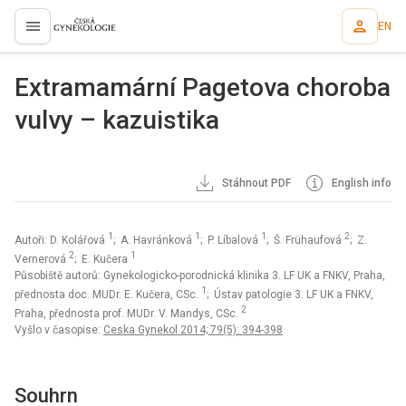
EN
proLékaře.cz
Extramamární Pagetova choroba
vulvy – kazuistika
Stáhnout PDF
English info
1
1
1
2
Autoři: D. Kolářová
; A. Havránková
; P. Líbalová
; Š. Frühaufová
; Z.
2
1
Vernerová
; E. Kučera
Působiště autorů: Gynekologicko-porodnická klinika 3. LF UK a FNKV, Praha,
1
přednosta doc. MUDr. E. Kučera, CSc.
; Ústav patologie 3. LF UK a FNKV,
2
Praha, přednosta prof. MUDr. V. Mandys, CSc.
Vyšlo v časopise:
Ceska Gynekol 2014; 79(5): 394-398
Souhrn