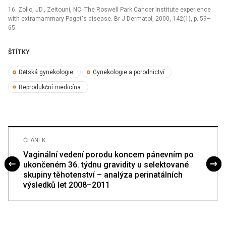
16. Zollo, JD., Zeitouni, NC. The Roswell Park Cancer Institute experience
with extramammary Paget‘s disease. Br J Dermatol, 2000, 142(1), p. 59–
65.
ŠTÍTKY
Dětská gynekologie
Gynekologie a porodnictví
Reprodukční medicína
ČLÁNEK
Vaginální vedení porodu koncem pánevním po
ukončeném 36. týdnu gravidity u selektované
skupiny těhotenství – analýza perinatálních
výsledků let 2008–2011