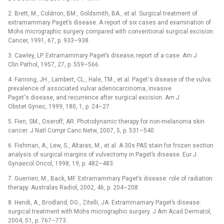
2. Brett, M., Coldrion, BM., Goldsmith, BA., et al. Surgical treatment of
extramammary Paget’s disease. A report of six cases and examination of
Mohs micrographic surgery compared with conventional surgical excision.
Cancer, 1991, 67, p. 933–938.
3. Cawley, LP. Extramammary Paget’s disease; report of a case. Am J
Clin Pathol, 1957, 27, p. 559–566.
4. Fanning, JH., Lambert, CL., Hale, TM., et al. Paget‘s disease of the vulva:
prevalence of associated vulvar adenocarcinoma, invasive
Paget‘s disease, and recurrence after surgical excision. Am J
Obstet Gynec, 1999, 180, 1, p. 24–27.
5. Fien, SM., Oseroff, AR. Photodynamic therapy for non-melanoma skin
cancer. J Natl Compr Canc Netw, 2007, 5, p. 531–540.
6. Fishman, A., Lew, S., Altaras, M., et al. A 30s PAS stain for frozen section
analysis of surgical margins of vulvectomy in Paget’s disease. Eur J
Gynaecol Oncol, 1998, 19, p. 482–483.
7. Guerrieri, M., Back, MF. Extramammary Paget’s disease: role of radiation
therapy. Australas Radiol, 2002, 46, p. 204–208.
8. Hendi, A., Brodland, DG., Zitelli, JA. Extrammamary Paget’s disease:
surgical treatment with Mohs micrographic surgery. J Am Acad Dermatol,
2004, 51, p. 767–773.