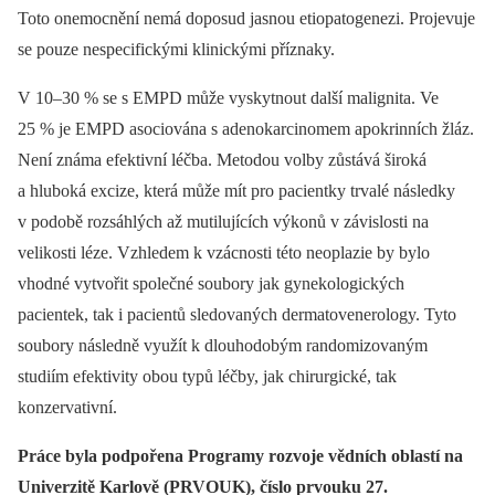
Toto onemocnění nemá doposud jasnou etiopatogenezi. Projevuje
se pouze nespecifickými klinickými příznaky.
V 10–30 % se s EMPD může vyskytnout další malignita. Ve
25 % je EMPD asociována s adenokarcinomem apokrinních žláz.
Není známa efektivní léčba. Metodou volby zůstává široká
a hluboká excize, která může mít pro pacientky trvalé následky
v podobě rozsáhlých až mutilujících výkonů v závislosti na
velikosti léze. Vzhledem k vzácnosti této neoplazie by bylo
vhodné vytvořit společné soubory jak gynekologických
pacientek, tak i pacientů sledovaných dermatovenerology. Tyto
soubory následně využít k dlouhodobým randomizovaným
studiím efektivity obou typů léčby, jak chirurgické, tak
konzervativní.
Práce byla podpořena Programy rozvoje vědních oblastí na
Univerzitě Karlově (PRVOUK), číslo prvouku 27.