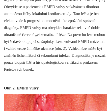
Obvykle se u pacientek s EMPD vulvy setkáváme s dlouhou
anamnézou léčby lokálními kortikosteroidy. Tato léčba je bez
efektu, vede k progresi onemocnění a ke zpoždění správné
diagnózy. EMPD vulvy má obvykle charakter relativně dobře
ohraničené červené „ekzematózní“ léze. Na povrchu léze mohou
být šedavé, olupující se šupinky. Léze vulvární EMPD může mít
i vzhled eroze či mělké ulcerace (obr. 2). Vzhled léze může být
změněn lichenifikací či sekundární infekcí. Diagnostika je možná
pouze biopsií [16] a histopatologickou verifikací s průkazem
Pagetových buněk.
Obr. 2. EMPD vulvy