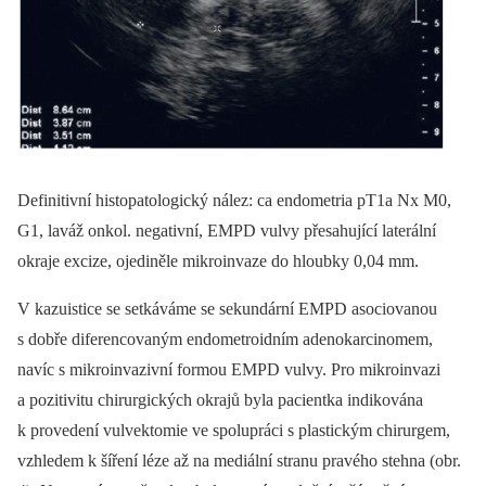
Definitivní histopatologický nález: ca endometria pT1a Nx M0,
G1, laváž onkol. negativní, EMPD vulvy přesahující laterální
okraje excize, ojediněle mikroinvaze do hloubky 0,04 mm.
V kazuistice se setkáváme se sekundární EMPD asociovanou
s dobře diferencovaným endometroidním adenokarcinomem,
navíc s mikroinvazivní formou EMPD vulvy. Pro mikroinvazi
a pozitivitu chirurgických okrajů byla pacientka indikována
k provedení vulvektomie ve spolupráci s plastickým chirurgem,
vzhledem k šíření léze až na mediální stranu pravého stehna (obr.