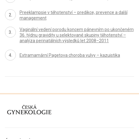
Preeklampsie v těhotenství – predikce, prevence a další
management
Vaginální vedení porodu koncem pánevním po ukončeném
36. týdnu gravidity u selektované skupiny těhotenství –
analýza perinatálních výsledků let 2008–2011
Extramamární Pagetova choroba vulvy – kazuistika
proLékaře.cz