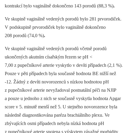
kontrakcí bylo vaginálně dokončeno 143 porodů (88,3 %)
.
Ve skupině vaginálně vedených porodů bylo 281 prvorodiček.
V podskupině prvorodiček bylo vaginálně dokončeno
208 porodů (74,0 %)
.
Ve skupině vaginálně vedených porodů včetně porodů
ukončených akutním císařským řezem se pH <
7,00 z pupečníkové arterie vyskytlo v devíti případech (2,1 %).
Pouze v pěti případech byla současně hodnota BE nižší než
-12. Žádný z devíti novorozenců s nízkou hodnotou pH
z pupečníkové arterie nevyžadoval postnatální péči na NJIP
a pouze u jednoho z nich se současně vyskytla hodnota Apgar
score v 5. minutě menší než 5. U stejného novorozence byla
následně diagnostikována paréza brachiálního plexu. Ve
zbývajících osmi případech nebyla nízká hodnota pH
z pupečníkové arterie spojena s výskytem závažné morbidity