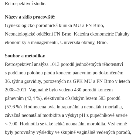
Retrospektivní studie.
Název a sídlo pracoviště:
Gynekologicko-porodnická klinika MU a FN Brno,
Neonatologické oddělení FN Brno, Katedra ekonometrie Fakulty
ekonomiky a managementu, Univerzita obrany, Brno.
Soubor a metodika:
Retrospektivní analýza 1013 porodů jednočetných těhotenství
s podélnou polohou plodu koncem pánevním po dokončeném
36. týdnu gravidity, porozených na GPK MU a FN Brno v letech
2008–2011. Vaginálně bylo vedeno 430 porodů koncem
pánevním (42,4 %), elektivním císařským řezem 583 porodů
(57,6 %). Hodnocena byla intrapartální a neonatální mortalita,
závažná neonatální morbidita a výskyt pH z pupečníkové arterie
< 7,00. Hodnotila se také lehká neonatální morbidita. Vzájemně
byly porovnány výsledky ve skupině vaginálně vedených porodů,