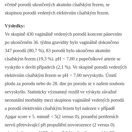
včetně porodů ukončených akutním císařským řezem, se
skupinou porodů vedených elektivním císařským řezem.
Výsledky:
Ve skupině 430 vaginálně vedených porodů koncem pánevním
po ukončeném 36. týdnu gravidity bylo vaginálně dokončeno
347 porodů (80,7 %), 83 porodů bylo ukončeno akutním
císařským řezem (19,3 %). pH < 7,00 z pupečníkové arterie se
vyskytlo v devíti případech (2,1 %). Ve skupině porodů vedených
elektivním císařským řezem se pH < 7,00 nevyskytlo. Úmrtí
plodu za porodu nebo do 28. dne po porodu se v našem souboru
nevyskytlo. Statisticky významný rozdíl ve výskytu závažné
neonatální morbidity mezi skupinou vaginálně vedených porodů
a porodů elektivním císařským řezem byl nalezen v případě
Apgar score v 5. minutě < 5(2 versus 0), poranění periferních
nervů přetrvávající při propuštění novorozence (2 versus 0)