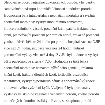
Sledoval se počet vaginálně dokončených porodů, vliv parity,
samovolného nástupu kontrakční činnosti a indukce porodu.
Hodnocena byla intrapartální a neonatální mortalita a závažná
neonatální morbidita: výskyt subdurálního hematomu,
intracerebrálního krvácení, poranění krční páteře, fraktura baze
lební, přetrvávající poranění periferních nervů, závažné poranění
genitálu, křeče během 24 hodin po porodu, hospitalizace na NJIP
více než 24 hodin, intubace více než 24 hodin, nutnost
parenterální výživy více než 4 dny. Zvlášť byl hodnocen výskyt
pH z pupečníkové arterie < 7,00. Hodnotila se také lehká
neonatální morbidita: hematom hýždí nebo genitálu, fraktura
klíční kosti, fraktura dlouhých kostí, torticollis vyžadující
rehabilitaci, výskyt hyperbilirubinémie a abnormální výsledek
ultrazvukového vyšetření kyčlí. Vzájemně byly porovnány
výsledky ve skupině vaginálně vedených porodů, včetně porodů
ukončených akutním císařským řezem, se skupinou porodů