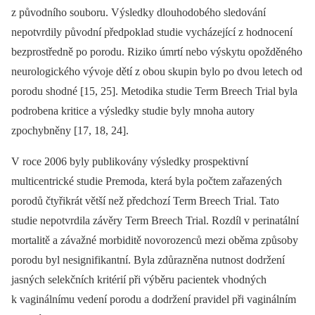
z původního souboru. Výsledky dlouhodobého sledování
nepotvrdily původní předpoklad studie vycházející z hodnocení
bezprostředně po porodu. Riziko úmrtí nebo výskytu opožděného
neurologického vývoje dětí z obou skupin bylo po dvou letech od
porodu shodné [15, 25]. Metodika studie Term Breech Trial byla
podrobena kritice a výsledky studie byly mnoha autory
zpochybněny [17, 18, 24].
V roce 2006 byly publikovány výsledky prospektivní
multicentrické studie Premoda, která byla počtem zařazených
porodů čtyřikrát větší než předchozí Term Breech Trial. Tato
studie nepotvrdila závěry Term Breech Trial. Rozdíl v perinatální
mortalitě a závažné morbiditě novorozenců mezi oběma způsoby
porodu byl nesignifikantní. Byla zdůrazněna nutnost dodržení
jasných selekčních kritérií při výběru pacientek vhodných
k vaginálnímu vedení porodu a dodržení pravidel při vaginálním