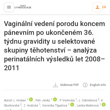
EN
proLékaře.cz
Vaginální vedení porodu koncem
pánevním po ukončeném 36.
týdnu gravidity u selektované
skupiny těhotenství – analýza
perinatálních výsledků let 2008–
2011
Stáhnout PDF
English info
1
1
1
2
Autoři: L. Hruban
; Petr Janků
; P. Ventruba
; L. Oškrdalová
; K.
2
1
1
1
Skorkovská
; Z. Hodická
; Veronika Ťápalová
; Lenka Mekiňová
3