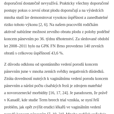
doporučení dostatečně nevyužívá. Prakticky všechny doporučené
postupy pokus o zevní obrat plodu doporučují a na výsledcích
mnoha studí lze demonstrovat vysokou úspěšnost a zanedbatelné
riziko tohoto výkonu [2, 6]. Na našem pracovišti rodičkám
aktivně nabízíme možnost zevního obratu plodu z polohy podélné
koncem pánevním po 36. týdnu těhotenství. Za sledované období
let 2008–2011 bylo na GPK FN Brno provedeno 140 zevních
obratů s celkovou úspěšností 43,6 %.
Z důvodu odklonu od spontánního vedení porodů koncem
pánevním jsme v mnoha zemích svědky negativních důsledků.
Ztráta dovedností nutných k vaginálnímu vedení porodu koncem
pánevním a nárůst počtu císařských řezů je zdrojem mateřské
a novorozenecké morbidity [16, 17, 24]. Je paradoxem, že právě
v Kanadě, kde studie Term breech trial vznikla, se nyní řeší
problém, jak opět zvýšit erudici lékařů ve vaginálním vedení