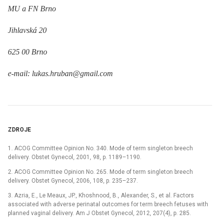
MU a FN Brno
Jihlavská 20
625 00 Brno
e-mail: lukas.hruban@gmail.com
ZDROJE
1. ACOG Committee Opinion No. 340. Mode of term singleton breech
delivery. Obstet Gynecol, 2001, 98, p. 1189–1190.
2. ACOG Committee Opinion No. 265. Mode of term singleton breech
delivery. Obstet Gynecol, 2006, 108, p. 235–237.
3. Azria, E., Le Meaux, JP., Khoshnood, B., Alexander, S., et al. Factors
associated with adverse perinatal outcomes for term breech fetuses with
planned vaginal delivery. Am J Obstet Gynecol, 2012, 207(4), p. 285.