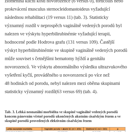
zlomenina klíční kosti novorozence (6 versus 0), torticollis nebo
prokrvácení musculus sternocleidomastoideus vyžadující
následnou rehabilitaci (19 versus 11) (tab. 3). Statisticky
významný rozdíl v neprospěch vaginálně vedených porodů byl
nalezen ve výskytu hyperbilirubinémie vyžadující terapii,
hodnocené podle Hodrova grafu (131 versus 109). Častější
výskyt hyperbilirubinémie ve skupině vaginálně vedených porodů
může souviset s četnějšími hematomy hýždí a genitálu
novorozenců. Ve výskytu abnormálního výsledku ultrazvukového
vyšetření kyčlí, prováděného u novorozenců po více než
48 hodinách od porodu, nebyl nalezen mezi oběma skupinami
statisticky významný rozdíl(63 versus 69) (tab. 4).
Tab. 3. Lehká neonatální morbidita ve skupině vaginálně vedených porodů
koncem pánevním včetně porodů ukončených akutním císařským řezem a ve
skupině porodů provedených elektivním císařským řezem