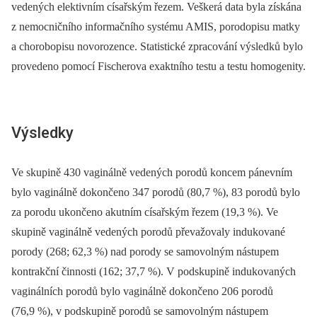
vedených elektivním císařským řezem. Veškerá data byla získána
z nemocničního informačního systému AMIS, porodopisu matky
a chorobopisu novorozence. Statistické zpracování výsledků bylo
provedeno pomocí Fischerova exaktního testu a testu homogenity.
Výsledky
Ve skupině 430 vaginálně vedených porodů koncem pánevním
bylo vaginálně dokončeno 347 porodů (80,7 %), 83 porodů bylo
za porodu ukončeno akutním císařským řezem (19,3 %). Ve
skupině vaginálně vedených porodů převažovaly indukované
porody (268; 62,3 %) nad porody se samovolným nástupem
kontrakční činnosti (162; 37,7 %). V podskupině indukovaných
vaginálních porodů bylo vaginálně dokončeno 206 porodů
(76,9 %), v podskupině porodů se samovolným nástupem