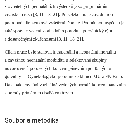
srovnatelných perinatálních výsledků jako při primárním
císařském řezu [3, 11, 18, 21]. Při selekci hraje zásadní roli
podrobné ultrazvukové vyšetření těhotné. Podmínkou úspěchu je
také správné vedení vaginálního porodu a porodnický tým
s dostatečnými zkušenostmi [3, 11, 18, 21].
Cílem práce bylo stanovit intrapartální a neonatální mortalitu
a závažnou neonatální morbiditu u selektované skupiny
novorozenců porozených koncem pánevním po 36. týdnu
gravidity na Gynekologicko-porodnické klinice MU a FN Brno.
Dále pak srovnání vaginálně vedených porodů koncem pánevním
s porody primárním císařským řezem.
Soubor a metodika