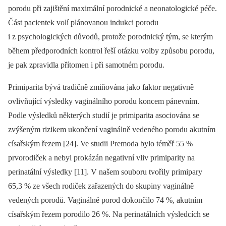
porodu při zajištění maximální porodnické a neonatologické péče.
Část pacientek volí plánovanou indukci porodu
i z psychologických důvodů, protože porodnický tým, se kterým
během předporodních kontrol řeší otázku volby způsobu porodu,
je pak zpravidla přítomen i při samotném porodu.
Primiparita bývá tradičně zmiňována jako faktor negativně
ovlivňující výsledky vaginálního porodu koncem pánevním.
Podle výsledků některých studií je primiparita asociována se
zvýšeným rizikem ukončení vaginálně vedeného porodu akutním
císařským řezem [24]. Ve studii Premoda bylo téměř 55 %
prvorodiček a nebyl prokázán negativní vliv primiparity na
perinatální výsledky [11]. V našem souboru tvořily primipary
65,3 % ze všech rodiček zařazených do skupiny vaginálně
vedených porodů. Vaginálně porod dokončilo 74 %, akutním
císařským řezem porodilo 26 %. Na perinatálních výsledcích se