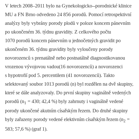
V letech 2008–2011 bylo na Gynekologicko--porodnické klinice
MU a FN Brno odvedeno 24 856 porodů. Pomocí retrospektivní
analýzy byly vybrány porody plodů v poloze koncem pánevním
po ukončeném 36. týdnu gravidity. Z celkového počtu
1070 porodů koncem pánevním u jednočetných gravidit po
ukončeném 36. týdnu gravidity byly vyloučeny porody
novorozenců s prenatálně nebo postnatálně diagnostikovanou
vrozenou vývojovou vadou(16 novorozenců) a novorozenci
s hypotrofií pod 5. percentilem (41 novorozenců). Takto
selektovaný soubor 1013 porodů (n) byl rozdělen na dvě skupiny,
které se dále analyzovaly. Do první skupiny vaginálně vedených
porodů (n
= 430; 42,4 %) byly zahrnuty i vaginálně vedené
1
porody ukončené akutním císařským řezem. Do druhé skupiny
byly zařazeny porody vedené elektivním císařským řezem (n
=
2
583; 57,6 %) (graf 1).