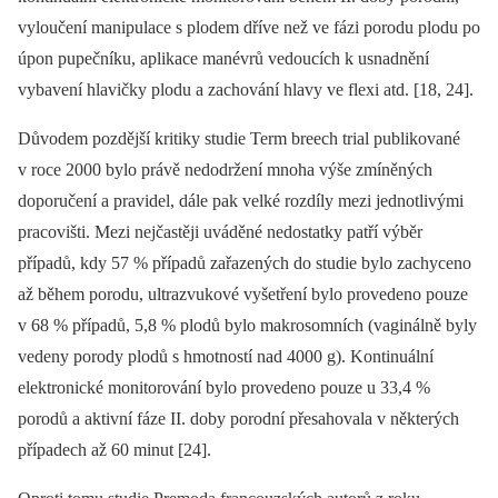
vyloučení manipulace s plodem dříve než ve fázi porodu plodu po
úpon pupečníku, aplikace manévrů vedoucích k usnadnění
vybavení hlavičky plodu a zachování hlavy ve flexi atd. [18, 24].
Důvodem pozdější kritiky studie Term breech trial publikované
v roce 2000 bylo právě nedodržení mnoha výše zmíněných
doporučení a pravidel, dále pak velké rozdíly mezi jednotlivými
pracovišti. Mezi nejčastěji uváděné nedostatky patří výběr
případů, kdy 57 % případů zařazených do studie bylo zachyceno
až během porodu, ultrazvukové vyšetření bylo provedeno pouze
v 68 % případů, 5,8 % plodů bylo makrosomních (vaginálně byly
vedeny porody plodů s hmotností nad 4000 g). Kontinuální
elektronické monitorování bylo provedeno pouze u 33,4 %
porodů a aktivní fáze II. doby porodní přesahovala v některých
případech až 60 minut [24].