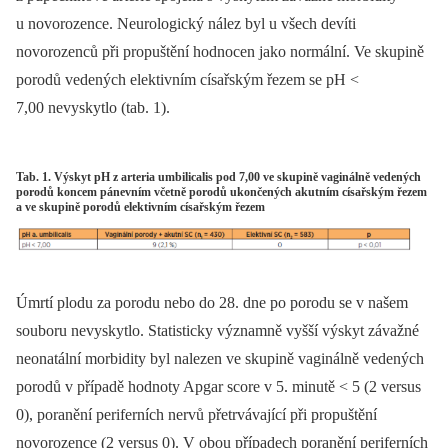
u novorozence. Neurologický nález byl u všech devíti
novorozenců při propuštění hodnocen jako normální. Ve skupině
porodů vedených elektivním císařským řezem se pH <
7,00 nevyskytlo (tab. 1).
Tab. 1. Výskyt pH z arteria umbilicalis pod 7,00 ve skupině vaginálně vedených
porodů koncem pánevním včetně porodů ukončených akutním císařským řezem
a ve skupině porodů elektivním císařským řezem
Úmrtí plodu za porodu nebo do 28. dne po porodu se v našem
souboru nevyskytlo. Statisticky významně vyšší výskyt závažné
neonatální morbidity byl nalezen ve skupině vaginálně vedených
porodů v případě hodnoty Apgar score v 5. minutě < 5 (2 versus
0), poranění periferních nervů přetrvávající při propuštění
novorozence (2 versus 0). V obou případech poranění periferních