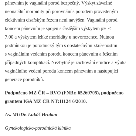
pánevním je vaginální porod bezpečný. Výskyt závažné
neonatální morbidity při porovnání s porodem provedeným
elektivním císařským řezem není navýšen. Vaginální porod
koncem pánevním je spojen s častějším výskytem pH <
7,00 a výskytem lehké morbidity u novorozence. Nutnou
podmínkou je porodnický tým s dostatečnými zkušenostmi
s vaginálním vedením porodu koncem pánevním a řešením
případných komplikací. Nezbytné je zachování erudice a výuka
vaginálního vedení porodu koncem pánevním u nastupující
generace porodníků.
Podpořeno MZ ČR –⁠ RVO (FNBr, 65269705), podpořeno
grantem IGA MZ ČR NT:11124-6/2010.
As. MUDr. Lukáš Hruban
Gynekologicko-porodnická klinika