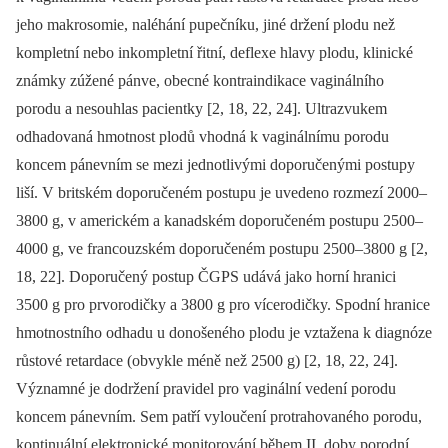
jeho makrosomie, naléhání pupečníku, jiné držení plodu než
kompletní nebo inkompletní řitní, deflexe hlavy plodu, klinické
známky zúžené pánve, obecné kontraindikace vaginálního
porodu a nesouhlas pacientky [2, 18, 22, 24]. Ultrazvukem
odhadovaná hmotnost plodů vhodná k vaginálnímu porodu
koncem pánevním se mezi jednotlivými doporučenými postupy
liší. V britském doporučeném postupu je uvedeno rozmezí 2000–
3800 g, v americkém a kanadském doporučeném postupu 2500–
4000 g, ve francouzském doporučeném postupu 2500–3800 g [2,
18, 22]. Doporučený postup ČGPS udává jako horní hranici
3500 g pro prvorodičky a 3800 g pro vícerodičky. Spodní hranice
hmotnostního odhadu u donošeného plodu je vztažena k diagnóze
růstové retardace (obvykle méně než 2500 g) [2, 18, 22, 24].
Významné je dodržení pravidel pro vaginální vedení porodu
koncem pánevním. Sem patří vyloučení protrahovaného porodu,
kontinuální elektronické monitorování během II. doby porodní,