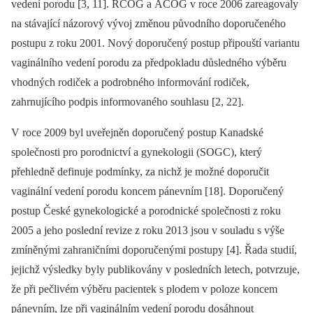
vedení porodu [3, 11]. RCOG a ACOG v roce 2006 zareagovaly
na stávající názorový vývoj změnou původního doporučeného
postupu z roku 2001. Nový doporučený postup připouští variantu
vaginálního vedení porodu za předpokladu důsledného výběru
vhodných rodiček a podrobného informování rodiček,
zahrnujícího podpis informovaného souhlasu [2, 22].
V roce 2009 byl uveřejněn doporučený postup Kanadské
společnosti pro porodnictví a gynekologii (SOGC), který
přehledně definuje podmínky, za nichž je možné doporučit
vaginální vedení porodu koncem pánevním [18]. Doporučený
postup České gynekologické a porodnické společnosti z roku
2005 a jeho poslední revize z roku 2013 jsou v souladu s výše
zmíněnými zahraničními doporučenými postupy [4]. Řada studií,
jejichž výsledky byly publikovány v posledních letech, potvrzuje,
že při pečlivém výběru pacientek s plodem v poloze koncem
pánevním, lze při vaginálním vedení porodu dosáhnout