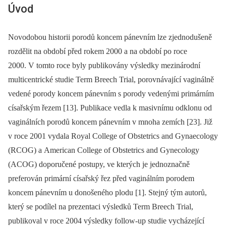
Úvod
Novodobou historii porodů koncem pánevním lze zjednodušeně
rozdělit na období před rokem 2000 a na období po roce
2000. V tomto roce byly publikovány výsledky mezinárodní
multicentrické studie Term Breech Trial, porovnávající vaginálně
vedené porody koncem pánevním s porody vedenými primárním
císařským řezem [13]. Publikace vedla k masivnímu odklonu od
vaginálních porodů koncem pánevním v mnoha zemích [23]. Již
v roce 2001 vydala Royal College of Obstetrics and Gynaecology
(RCOG) a American College of Obstetrics and Gynecology
(ACOG) doporučené postupy, ve kterých je jednoznačně
preferován primární císařský řez před vaginálním porodem
koncem pánevním u donošeného plodu [1]. Stejný tým autorů,
který se podílel na prezentaci výsledků Term Breech Trial,
publikoval v roce 2004 výsledky follow-up studie vycházející