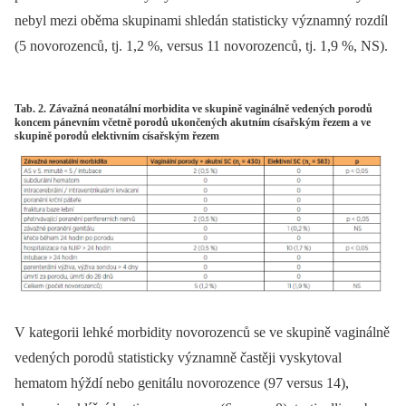
nebyl mezi oběma skupinami shledán statisticky významný rozdíl
(5 novorozenců, tj. 1,2 %, versus 11 novorozenců, tj. 1,9 %, NS).
Tab. 2. Závažná neonatální morbidita ve skupině vaginálně vedených porodů
koncem pánevním včetně porodů ukončených akutním císařským řezem a ve
skupině porodů elektivním císařským řezem
V kategorii lehké morbidity novorozenců se ve skupině vaginálně
vedených porodů statisticky významně častěji vyskytoval
hematom hýždí nebo genitálu novorozence (97 versus 14),