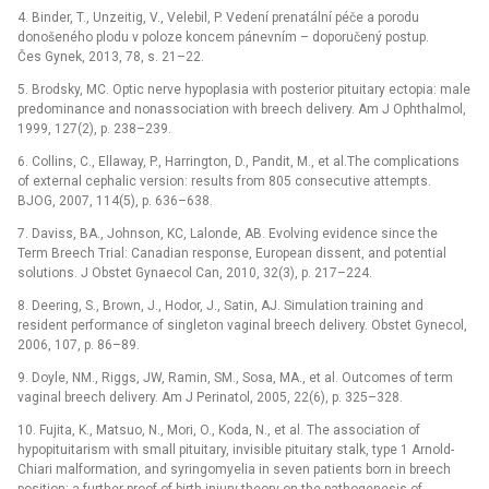
4. Binder, T., Unzeitig, V., Velebil, P. Vedení prenatální péče a porodu
donošeného plodu v poloze koncem pánevním –⁠ doporučený postup.
Čes Gynek, 2013, 78, s. 21–22.
5. Brodsky, MC. Optic nerve hypoplasia with posterior pituitary ectopia: male
predominance and nonassociation with breech delivery. Am J Ophthalmol,
1999, 127(2), p. 238–239.
6. Collins, C., Ellaway, P., Harrington, D., Pandit, M., et al.The complications
of external cephalic version: results from 805 consecutive attempts.
BJOG, 2007, 114(5), p. 636–638.
7. Daviss, BA., Johnson, KC, Lalonde, AB. Evolving evidence since the
Term Breech Trial: Canadian response, European dissent, and potential
solutions. J Obstet Gynaecol Can, 2010, 32(3), p. 217–224.
8. Deering, S., Brown, J., Hodor, J., Satin, AJ. Simulation training and
resident performance of singleton vaginal breech delivery. Obstet Gynecol,
2006, 107, p. 86–89.
9. Doyle, NM., Riggs, JW, Ramin, SM., Sosa, MA., et al. Outcomes of term
vaginal breech delivery. Am J Perinatol, 2005, 22(6), p. 325–328.
10. Fujita, K., Matsuo, N., Mori, O., Koda, N., et al. The association of
hypopituitarism with small pituitary, invisible pituitary stalk, type 1 Arnold-
Chiari malformation, and syringomyelia in seven patients born in breech