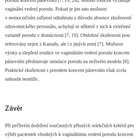
porodů koncem pánevním [7, 19, 24]. Mnoho rodiček vyžaduje
vaginální vedení porodu. Pokud je jim tato možnost
v nemocničním zařízení odmítnuta z důvodu absence zkušeností
zdravotnického personálu, uchylují se některé z nich k extrémní
variantě porodu v domácnosti [7, 19]. Obdobné zkušenosti jsou
referovány nejen z Kanady, ale i z jiných zemí [7]. Možnost
výuky a zlepšení erudice ve vaginálním vedení porodu koncem
pánevním představuje simulace porodu na neživém modelu [8].
Praktické zkušenosti s porodem koncem pánevním však zcela
nahradit nemůže.
Závěr
Při pečlivém dodržení současných přísných selekčních kritérií pro
výběr pacientek vhodných k vaginálnímu vedení porodu koncem