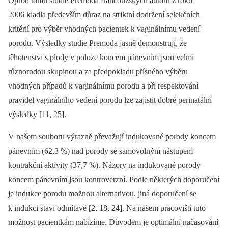
Oproti tomu studie Premoda francouzských autorů z roku
2006 kladla především důraz na striktní dodržení selekčních
kritérií pro výběr vhodných pacientek k vaginálnímu vedení
porodu. Výsledky studie Premoda jasně demonstrují, že
těhotenství s plody v poloze koncem pánevním jsou velmi
různorodou skupinou a za předpokladu přísného výběru
vhodných případů k vaginálnímu porodu a při respektování
pravidel vaginálního vedení porodu lze zajistit dobré perinatální
výsledky [11, 25].
V našem souboru výrazně převažují indukované porody koncem
pánevním (62,3 %) nad porody se samovolným nástupem
kontrakční aktivity (37,7 %). Názory na indukované porody
koncem pánevním jsou kontroverzní. Podle některých doporučení
je indukce porodu možnou alternativou, jiná doporučení se
k indukci staví odmítavě [2, 18, 24]. Na našem pracovišti tuto
možnost pacientkám nabízíme. Důvodem je optimální načasování