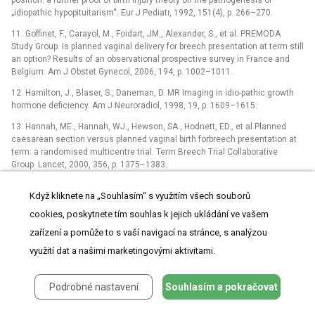
position: a further proof of birth injury theory on the pathogenesis of
„idiopathic hypopituitarism“. Eur J Pediatr, 1992, 151(4), p. 266–270.
11. Goffinet, F., Carayol, M., Foidart, JM., Alexander, S., et al. PREMODA
Study Group. Is planned vaginal delivery for breech presentation at term still
an option? Results of an observational prospective survey in France and
Belgium. Am J Obstet Gynecol, 2006, 194, p. 1002–1011.
12. Hamilton, J., Blaser, S., Daneman, D. MR Imaging in idio-pathic growth
hormone deficiency. Am J Neuroradiol, 1998, 19, p. 1609–1615.
13. Hannah, ME., Hannah, WJ., Hewson, SA., Hodnett, ED., et al.Planned
caesarean section versus planned vaginal birth forbreech presentation at
term: a randomised multicentre trial. Term Breech Trial Collaborative
Group. Lancet, 2000, 356, p. 1375–1383.
14. Hannah, ME., Hannah, WJ, Hodnett, ED., Chalmers., et al. Outcomes at
Když kliknete na „Souhlasím“ s využitím všech souborů
3 months after planned Caesarean vs planned vaginal delivery for breech
presentation at term: the international randomized Term Breech Trial.
cookies, poskytnete tím souhlas k jejich ukládání ve vašem
JAMA, 2002, 287(14), p. 1822–1831.
zařízení a pomůže to s vaší navigací na stránce, s analýzou
15. Hannah, ME., Whyte, H., Hannah, WJ., Hewson, S., et al. Maternal
využití dat a našimi marketingovými aktivitami.
outcomes at 2 years after planned Caesarean section versus planned
vaginal birth for breech presentation at term: the international randomized
Term Breech Trial. Am J Obstet Gynecol, 2004, 191(3), p. 917–927.
Podrobné nastavení
Souhlasím a pokračovat
16. Huser, M., Belkov, I., Janků, P., Sedláková, K. Pregnancy and delivery