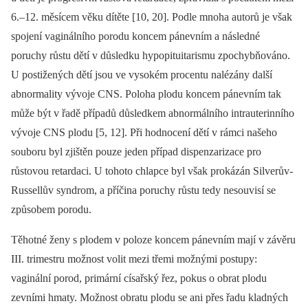
6.–12. měsícem věku dítěte [10, 20]. Podle mnoha autorů je však
spojení vaginálního porodu koncem pánevním a následné
poruchy růstu dětí v důsledku hypopituitarismu zpochybňováno.
U postižených dětí jsou ve vysokém procentu nalézány další
abnormality vývoje CNS. Poloha plodu koncem pánevním tak
může být v řadě případů důsledkem abnormálního intrauterinního
vývoje CNS plodu [5, 12]. Při hodnocení dětí v rámci našeho
souboru byl zjištěn pouze jeden případ dispenzarizace pro
růstovou retardaci. U tohoto chlapce byl však prokázán Silverův-
Russellův syndrom, a příčina poruchy růstu tedy nesouvisí se
způsobem porodu.
Těhotné ženy s plodem v poloze koncem pánevním mají v závěru
III. trimestru možnost volit mezi třemi možnými postupy:
vaginální porod, primární císařský řez, pokus o obrat plodu
zevními hmaty. Možnost obratu plodu se ani přes řadu kladných