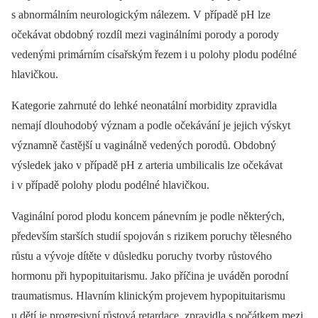
s abnormálním neurologickým nálezem. V případě pH lze
očekávat obdobný rozdíl mezi vaginálními porody a porody
vedenými primárním císařským řezem i u polohy plodu podélné
hlavičkou.
Kategorie zahrnuté do lehké neonatální morbidity zpravidla
nemají dlouhodobý význam a podle očekávání je jejich výskyt
významně častější u vaginálně vedených porodů. Obdobný
výsledek jako v případě pH z arteria umbilicalis lze očekávat
i v případě polohy plodu podélné hlavičkou.
Vaginální porod plodu koncem pánevním je podle některých,
především starších studií spojován s rizikem poruchy tělesného
růstu a vývoje dítěte v důsledku poruchy tvorby růstového
hormonu při hypopituitarismu. Jako příčina je uváděn porodní
traumatismus. Hlavním klinickým projevem hypopituitarismu
u dětí je progresivní růstová retardace, zpravidla s počátkem mezi