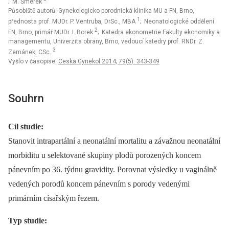
; M. Šmerek
Působiště autorů: Gynekologicko-porodnická klinika MU a FN, Brno,
1
přednosta prof. MUDr. P. Ventruba, DrSc., MBA
; Neonatologické oddělení
2
FN, Brno, primář MUDr. I. Borek
; Katedra ekonometrie Fakulty ekonomiky a
managementu, Univerzita obrany, Brno, vedoucí katedry prof. RNDr. Z.
3
Zemánek, CSc.
Vyšlo v časopise:
Ceska Gynekol 2014; 79(5): 343-349
Souhrn
Cíl studie:
Stanovit intrapartální a neonatální mortalitu a závažnou neonatální
morbiditu u selektované skupiny plodů porozených koncem
pánevním po 36. týdnu gravidity. Porovnat výsledky u vaginálně
vedených porodů koncem pánevním s porody vedenými
primárním císařským řezem.
Typ studie: