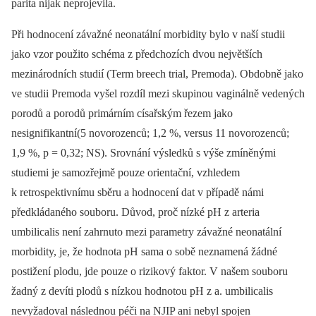
parita nijak neprojevila.
Při hodnocení závažné neonatální morbidity bylo v naší studii
jako vzor použito schéma z předchozích dvou největších
mezinárodních studií (Term breech trial, Premoda). Obdobně jako
ve studii Premoda vyšel rozdíl mezi skupinou vaginálně vedených
porodů a porodů primárním císařským řezem jako
nesignifikantní(5 novorozenců; 1,2 %, versus 11 novorozenců;
1,9 %, p = 0,32; NS). Srovnání výsledků s výše zmíněnými
studiemi je samozřejmě pouze orientační, vzhledem
k retrospektivnímu sběru a hodnocení dat v případě námi
předkládaného souboru. Důvod, proč nízké pH z arteria
umbilicalis není zahrnuto mezi parametry závažné neonatální
morbidity, je, že hodnota pH sama o sobě neznamená žádné
postižení plodu, jde pouze o rizikový faktor. V našem souboru
žadný z devíti plodů s nízkou hodnotou pH z a. umbilicalis
nevyžadoval následnou péči na NJIP ani nebyl spojen