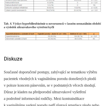
Tab. 4. Výskyt hyperbilirubinémie u novorozenců v časném neonatálním období
a výsledek ultrazvukového vyšetření kyčlí
Diskuze
Současné doporučené postupy, zabývající se tematikou výběru
pacientek vhodných k vaginálnímu porodu donošených plodů
v poloze koncem pánevním, se v podstatných věcech shodují.
Důraz je kladen na předporodní ultrazvukové vyšetření
a podrobné informování rodičky. Mezi kontraindikace
k vaginálnímu vedení porodu patří růstová retardace plodu nebo