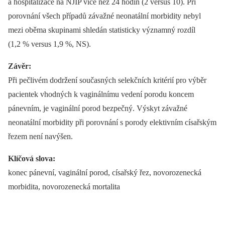
a hospitalizace na NJIP více než 24 hodin (2 versus 10). Při
porovnání všech případů závažné neonatální morbidity nebyl
mezi oběma skupinami shledán statisticky významný rozdíl
(1,2 % versus 1,9 %, NS).
Závěr:
Při pečlivém dodržení současných selekčních kritérií pro výběr
pacientek vhodných k vaginálnímu vedení porodu koncem
pánevním, je vaginální porod bezpečný. Výskyt závažné
neonatální morbidity při porovnání s porody elektivním císařským
řezem není navýšen.
Klíčová slova:
konec pánevní, vaginální porod, císařský řez, novorozenecká
morbidita, novorozenecká mortalita