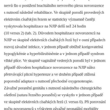
nervů šlo o postižení brachiálního nervového plexu novorozence
s nutností následné rehabilitace. Ve skupině porodů provedených
elektivním císařským řezem se statisticky významně častěji
vyskytovala hospitalizace na NJIP delší než 24 hodin
(10 versus 2) (tab. 2). Důvodem hospitalizace novorozenců na
NJIP ve skupině elektivních císařských řezů byl v osmi případech
rozvoj závažné infekce, v jednom případě obtížně korigovatelná
hypoglykémie a hyperbilirubinémie a v jednom případě syndrom
vlhké plíce. Ve skupině vaginálně vedených porodů byl v jednom
případě důvodem hospitalizace novorozence na NJIP nález
přetrvávající plicní hypertenze a ve druhém případě ztížená
poporodní adaptace s nutností přechodné oxygenoterapie.
Závažné poranění genitálu s nutností následného chirurgického
ošetření (sutura řezného poranění) se vyskytlo v jednom případě
ve skupině elektivních císařských řezů (1 versus 0). Při porovnání
počtu novorozenců s výskytem závažné neonatální morbidity