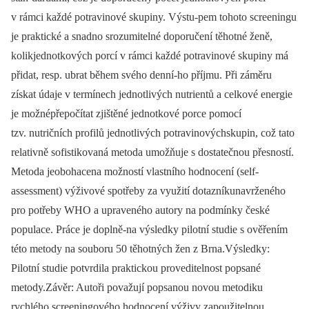
v rámci každé potravinové skupiny. Výstu-pem tohoto screeningu
je praktické a snadno srozumitelné doporučení těhotné ženě,
kolikjednotkových porcí v rámci každé potravinové skupiny má
přidat, resp. ubrat během svého denní-ho příjmu. Při záměru
získat údaje v termínech jednotlivých nutrientů a celkové energie
je možnépřepočítat zjištěné jednotkové porce pomocí
tzv. nutričních profilů jednotlivých potravinovýchskupin, což tato
relativně sofistikovaná metoda umožňuje s dostatečnou přesností.
Metoda jeobohacena možností vlastního hodnocení (self-
assessment) výživové spotřeby za využití dotazníkunavrženého
pro potřeby WHO a upraveného autory na podmínky české
populace. Práce je doplně-na výsledky pilotní studie s ověřením
této metody na souboru 50 těhotných žen z Brna.Výsledky:
Pilotní studie potvrdila praktickou proveditelnost popsané
metody.Závěr: Autoři považují popsanou novou metodiku
rychlého screeningového hodnocení výživy zapoužitelnou