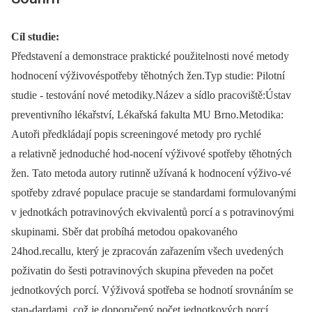
Cíl studie:
Představení a demonstrace praktické použitelnosti nové metody
hodnocení výživovéspotřeby těhotných žen.Typ studie: Pilotní
studie -⁠ testování nové metodiky.Název a sídlo pracoviště:Ústav
preventivního lékařství, Lékařská fakulta MU Brno.Metodika:
Autoři předkládají popis screeningové metody pro rychlé
a relativně jednoduché hod-nocení výživové spotřeby těhotných
žen. Tato metoda autory rutinně užívaná k hodnocení výživo-vé
spotřeby zdravé populace pracuje se standardami formulovanými
v jednotkách potravinových ekvivalentů porcí a s potravinovými
skupinami. Sběr dat probíhá metodou opakovaného
24hod.recallu, který je zpracován zařazením všech uvedených
poživatin do šesti potravinových skupina převeden na počet
jednotkových porcí. Výživová spotřeba se hodnotí srovnáním se
stan-dardami, což je doporučený počet jednotkových porcí