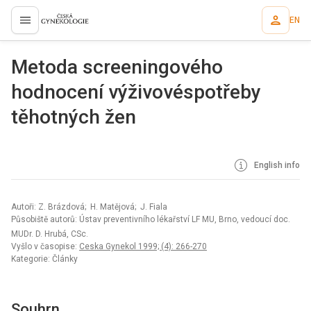
EN
proLékaře.cz
Metoda screeningového
hodnocení výživovéspotřeby
těhotných žen
English info
Autoři: Z. Brázdová; H. Matějová; J. Fiala
Působiště autorů: Ústav preventivního lékařství LF MU, Brno, vedoucí doc.
MUDr. D. Hrubá, CSc.
Vyšlo v časopise:
Ceska Gynekol 1999; (4): 266-270
Kategorie: Články
Souhrn