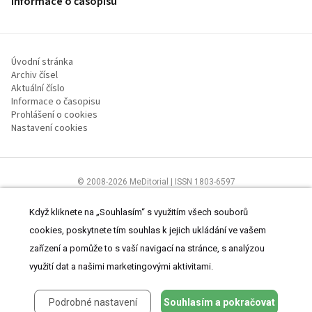
Informace o časopisu
Úvodní stránka
Archiv čísel
Aktuální číslo
Informace o časopisu
Prohlášení o cookies
Nastavení cookies
© 2008-2026 MeDitorial | ISSN 1803-6597
Stránky proLékaře.cz jsou určeny výhradně odborníkům ve
zdravotnictví.
Čtěte prohlášení
a
Zásady zpracování osobních údajů
.
Když kliknete na „Souhlasím“ s využitím všech souborů
cookies, poskytnete tím souhlas k jejich ukládání ve vašem
zařízení a pomůže to s vaší navigací na stránce, s analýzou
využití dat a našimi marketingovými aktivitami.
Podrobné nastavení
Souhlasím a pokračovat