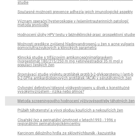
studie
Současné možnosti prevence adhezía jejich imunologické aspekty
Význam operační hysteroskopie v řešeníintrauterinních patologií:
metoda prvnívolby
Hodnocení úlohy HPV testu v běžnéklinické praxi: prospektivní studie
Možnosti predikce zvýšené hladinyandrogenů u žen s acne vulgaris
pomocíultrazvukových a klinických parametrů
Klinická studie s třífázovým antikoncepčnímpřípravkem
(norgestimát 180/215/250 m mg +etinylestradiol 35 m mg) v
populaci českých žen
Srovnávací studie výskytu protilátek protib b-2-glykoproteinu I (anti-b
b-2-GPI)a antikardiolipinových protilátek (ACA) v sérutěhotných žen
Ovlivnění definitivní tělesné výškyestrogeny u dívek s konstitučně
vysokýmvzrůstem - rizika nebo přínos?
Metoda screeningového hodnocení výživovéspotřeby těhotných žen
Průběh těhotenství a vývoj ploduu kouřících a nekouřících žen
Císařský řez a perinatální úmrtnost v letech1993 - 1996 v
regionálním perinatologickémcentru
Karcinom děložního hrdla ze sklovitýchbuněk - kazuistika