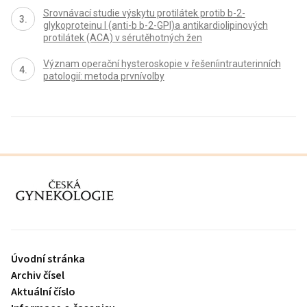
Srovnávací studie výskytu protilátek protib b-2-
glykoproteinu I (anti-b b-2-GPI)a antikardiolipinových
protilátek (ACA) v sérutěhotných žen
Význam operační hysteroskopie v řešeníintrauterinních
patologií: metoda prvnívolby
proLékaře.cz
Úvodní stránka
Archiv čísel
Aktuální číslo