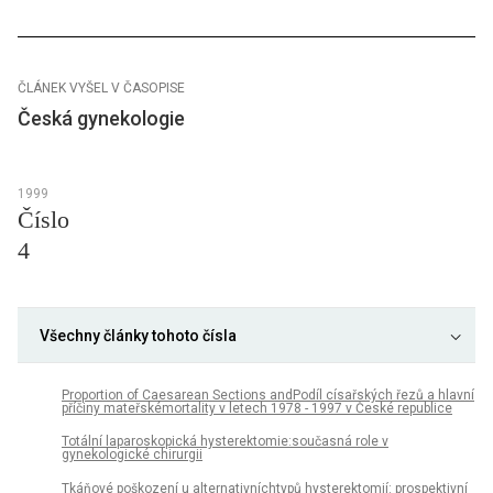
ČLÁNEK VYŠEL V ČASOPISE
Česká gynekologie
1999
Číslo
4
Všechny články tohoto čísla
Proportion of Caesarean Sections andPodíl císařských řezů a hlavní
příčiny mateřskémortality v letech 1978 - 1997 v České republice
Totální laparoskopická hysterektomie:současná role v
gynekologické chirurgii
Tkáňové poškození u alternativníchtypů hysterektomií: prospektivní