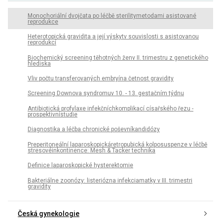
Monochoriální dvojčata po léčbě sterilitymetodami asistované
reprodukce
Heterotopická gravidita a její výskytv souvislosti s asistovanou
reprodukcí
Biochemický screening těhotných ženv II. trimestru z genetického
hlediska
Vliv počtu transferovaných embryína četnost gravidity
Screening Downova syndromuv 10. - 13. gestačním týdnu
Antibiotická profylaxe infekčníchkomplikací císařského řezu -
prospektivnístudie
Diagnostika a léčba chronické poševníkandidózy
Preperitoneální laparoskopickáretropubická kolposuspenze v léčbě
stresovéinkontinence: Mesh & Tacker technika
Definice laparoskopické hysterektomie
Bakteriálne zoonózy: listeriózna infekciamatky v III. trimestri
gravidity
Česká gynekologie