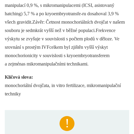
manipulací 0,9 %, s mikromanipulacemi (ICSI, asistovaný
hatching) 5,7 % a po kryoembryotransfe-ru dosahoval 3,9 %
všech gravidit.Závěr: Četnost monochoriálních dvojčat v našem
souboru je sedmkrát vyšší než v běžné populaci.Frekvence
výskytu se zvyšuje v souvislosti s počtem plodů v děloze. Ve
srovnání s prostým IVFcelkem byl zjištěn vyšší výskyt
monochorionicity v souvislosti s kryoembryotransferem
a zejménas mikromanipulačními technikami.
Klíčová slova:
monochoriální dvojčata, in vitro fertilizace, mikromanipulační
techniky