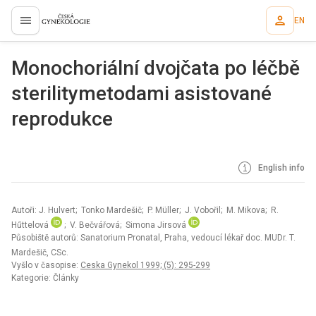
EN
proLékaře.cz
Monochoriální dvojčata po léčbě
sterilitymetodami asistované
reprodukce
English info
Autoři: J. Hulvert; Tonko Mardešič; P. Müller; J. Vobořil; M. Mikova; R.
Hűttelová
; V. Bečvářová; Simona Jirsová
Působiště autorů: Sanatorium Pronatal, Praha, vedoucí lékař doc. MUDr. T.
Mardešič, CSc.
Vyšlo v časopise:
Ceska Gynekol 1999; (5): 295-299
Kategorie: Články