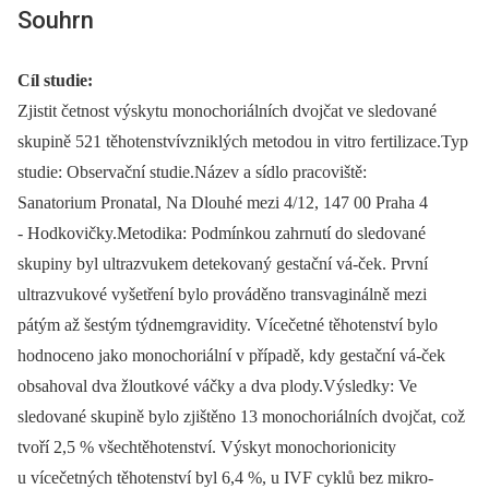
Souhrn
Cíl studie:
Zjistit četnost výskytu monochoriálních dvojčat ve sledované
skupině 521 těhotenstvívzniklých metodou in vitro fertilizace.Typ
studie: Observační studie.Název a sídlo pracoviště:
Sanatorium Pronatal, Na Dlouhé mezi 4/12, 147 00 Praha 4
-⁠ Hodkovičky.Metodika: Podmínkou zahrnutí do sledované
skupiny byl ultrazvukem detekovaný gestační vá-ček. První
ultrazvukové vyšetření bylo prováděno transvaginálně mezi
pátým až šestým týdnemgravidity. Vícečetné těhotenství bylo
hodnoceno jako monochoriální v případě, kdy gestační vá-ček
obsahoval dva žloutkové váčky a dva plody.Výsledky: Ve
sledované skupině bylo zjištěno 13 monochoriálních dvojčat, což
tvoří 2,5 % všechtěhotenství. Výskyt monochorionicity
u vícečetných těhotenství byl 6,4 %, u IVF cyklů bez mikro-