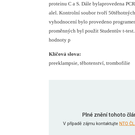
proteinu C a S. Dále bylaprovedena PC
alel. Kontrolní soubor tvoří 50těhotný
vyhodnocení bylo provedeno programe
proměnných byl použit Studentův t-test
hodnoty p
Klíčová slova:
preeklampsie, těhotenství, trombofilie
Plné znění tohoto člá
V případě zájmu kontaktujte
NTO ČL