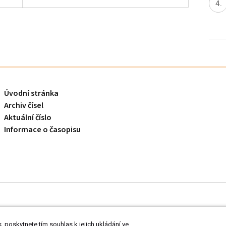
Úvodní stránka
Archiv čísel
Aktuální číslo
Informace o časopisu
 odborníkům ve zdravotnictví.
Čtěte prohlášení
a
Zásady zpracování osobních
 poskytnete tím souhlas k jejich ukládání ve