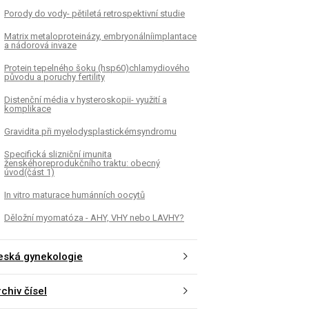
Porody do vody- pětiletá retrospektivní studie
Matrix metaloproteinázy, embryonálníimplantace
a nádorová invaze
Protein tepelného šoku (hsp60)chlamydiového
původu a poruchy fertility
Distenční média v hysteroskopii- využití a
komplikace
Gravidita při myelodysplastickémsyndromu
Specifická slizniční imunita
ženskéhoreprodukčního traktu: obecný
úvod(část 1)
In vitro maturace humánních oocytů
Děložní myomatóza - AHY, VHY nebo LAVHY?
eská gynekologie
chiv čísel