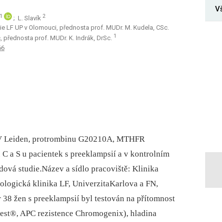
V
1
2
; L. Slavík
gie LF UP v Olomouci, přednosta prof. MUDr. M. Kudela, CSc.
1
přednosta prof. MUDr. K. Indrák, DrSc.
66
 FV Leiden, protrombinu G20210A, MTHFR
 C a S u pacientek s preeklampsií a v kontrolním
ová studie.Název a sídlo pracoviště: Klinika
logická klinika LF, UniverzitaKarlova a FN,
8 žen s preeklampsií byl testován na přítomnost
test®, APC rezistence Chromogenix), hladina