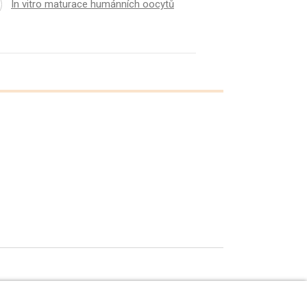
In vitro maturace humánních oocytů
 údajů
.