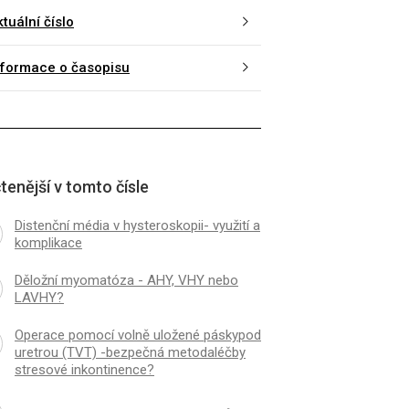
tuální číslo
nformace o časopisu
tenější v tomto čísle
Distenční média v hysteroskopii- využití a
komplikace
K
ČLÁNEK
zvukem vedená cílená
Význam senzitizace
Děložní myomatóza - AHY, VHY nebo
oskopickáischemizace
inzulinovýchreceptorů
LAVHY?
nních leiomyomů
ovariálníhohyperstim
syndromu
Operace pomocí volně uložené páskypod
uretrou (TVT) -bezpečná metodaléčby
stresové inkontinence?