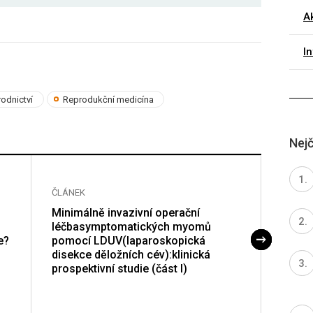
Ak
I
odnictví
Reprodukční medicína
Nejč
ČLÁNEK
ČLÁNE
Minimálně invazivní operační
Ultra
léčbasymptomatických myomů
lapar
e?
pomocí LDUV(laparoskopická
uteri
disekce děložních cév):klinická
prospektivní studie (část I)