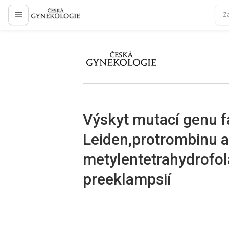
proLékaře.cz
proLékaře.cz
Výskyt mutací genu f
Leiden,protrombinu a
metylentetrahydrofol
preeklampsií