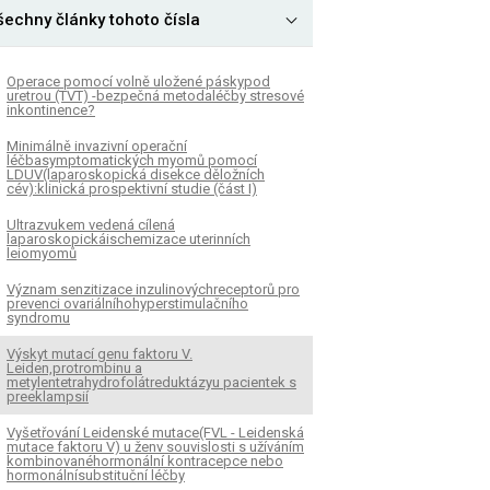
šechny články tohoto čísla
Operace pomocí volně uložené páskypod
uretrou (TVT) -bezpečná metodaléčby stresové
inkontinence?
Minimálně invazivní operační
léčbasymptomatických myomů pomocí
LDUV(laparoskopická disekce děložních
cév):klinická prospektivní studie (část I)
Ultrazvukem vedená cílená
laparoskopickáischemizace uterinních
leiomyomů
Význam senzitizace inzulinovýchreceptorů pro
prevenci ovariálníhohyperstimulačního
syndromu
Výskyt mutací genu faktoru V.
Leiden,protrombinu a
metylentetrahydrofolátreduktázyu pacientek s
preeklampsií
Vyšetřování Leidenské mutace(FVL - Leidenská
mutace faktoru V) u ženv souvislosti s užíváním
kombinovanéhormonální kontracepce nebo
hormonálnísubstituční léčby