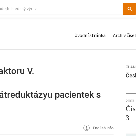
Úvodní stránka
Archiv čísel
ČLÁN
aktoru V.
Čes
átreduktázyu pacientek s
2003
Čís
3
English info