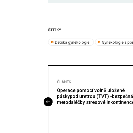
ŠTÍTKY
Dětská gynekologie
Gynekologie a por
ČLÁNEK
a - AHY, VHY nebo
Operace pomocí volně uložené
páskypod uretrou (TVT) -bezpečná
metodaléčby stresové inkontinenc