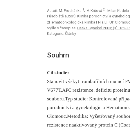
1
2
Autoři: M. Procházka
; V. Krčová
; Milan Kudela
Působiště autorů: Klinika porodnictví a gynekolo
2Hematoonkologická klinika FN a LF UP Olomouc, 
Vyšlo v časopise:
Ceska Gynekol 2003; (3): 162-1
Kategorie: Články
Souhrn
Cíl studie:
Stanovit výskyt trombofilních mutací
V677T,APC rezistence, deficitu proteinu
souboru.Typ studie: Kontrolovaná případ
porodnictví a gynekologie a Hematoonko
Olomouc.Metodika: Vyšetřovaný soubor 3
rezistence naaktivovaný protein C (Coa