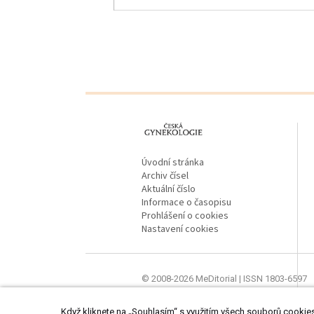
proLékaře.cz
Úvodní stránka
Archiv čísel
Aktuální číslo
Informace o časopisu
Prohlášení o cookies
Nastavení cookies
© 2008-2026 MeDitorial | ISSN 1803-6597
Stránky proLékaře.cz jsou určeny výhradně
Když kliknete na „Souhlasím“ s využitím všech souborů cookies,