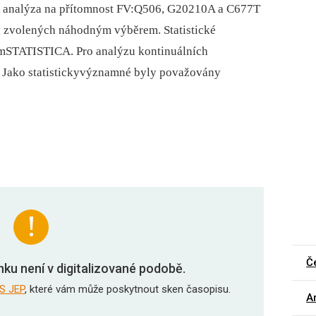
R analýza na přítomnost FV:Q506, G20210A a C677T
ch zvolených náhodným výběrem. Statistické
mSTATISTICA. Pro analýzu kontinuálních
. Jako statistickyvýznamné byly považovány
Č
nku není v digitalizované podobě.
S JEP
, které vám může poskytnout sken časopisu.
Ar