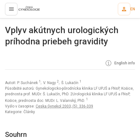
EN
proLékaře.cz
Vplyv akútnych urologických
príhodna priebeh gravidity
English info
1
2
1
Autoři: P. Suchánek
; V. Nagy
; Š. Lukačín
Působiště autorů: Gynekologicko-pôrodnícka klinika LF UPJŠ a FNsP, Košice,
prednosta prof. MUDr. Š. Lukačín, PhD. 2Urologická klinika LF UPJŠ a FNsP,
1
Košice, prednosta doc. MUDr. L. Valanský, PhD.
Vyšlo v časopise:
Ceska Gynekol 2003; (5): 336-339
Kategorie: Články
Souhrn