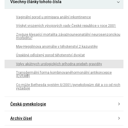
Všechny články tohoto čísla
Vaginální porod u primipara anální inkontinence
Výskyt vrozených vývojových vadv České republice v roce 2001
Zvyšuje klesající mortalita závažnouneonatální neurosenzorickou
morbiditu?
May-Hegglinova anomálie v těhotenství.2 kazuistiky
Úspěšně odložený porod těhotenství dvojčat
Vplyv akútnych urologických príhodna priebeh gravidity
Transdermální forma kombinovanéhormonální antikoncepce
(EVRA®)
Co může Bethesda systém II/2001/gynekologům dát a co od nich
vyžaduje
Česká gynekologie
Archiv čísel