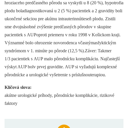
hroziaceho predčasného pôrodu sa vyskytli u 8 (20 %), hypotrofia
plodu boladiagnostikovaná u 2 (5 %) pacientiek a 2 gravidity boli
ukončené sekciou pre akútnu intrauterinnútieseň plodu. Zistili
sme dvojnásobné zvýšenie predčasných pôrodov v skupine
pacientiek s AUPoproti priemeru v roku 1998 v Košickom kraji.
Významné bolo ohrozenie novorodenca včasnýmasfyktickým
syndrómom v 1. minúte po pôrode (12,5 %).Záver: Takmer
1/3 pacientiek s AUP malo pôrodnícku komplikáciu. Najčastejší
výskyt AUP bolv prvej gravidite. AUP si vyžadujú komplexné
pôrodnícke a urologické vyšetrenie s príslušnouterapiou.
Klíčová slova:
akútne urologické príhody, pôrodnícke komplikácie, rizikové
faktory