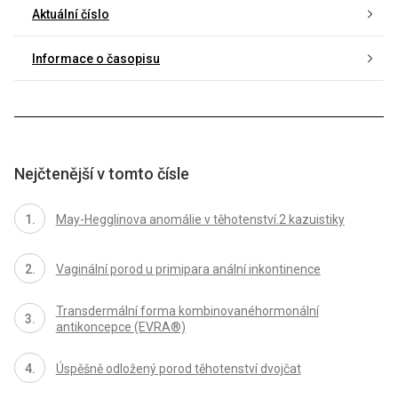
Aktuální číslo
Informace o časopisu
Nejčtenější v tomto čísle
May-Hegglinova anomálie v těhotenství.2 kazuistiky
Vaginální porod u primipara anální inkontinence
Transdermální forma kombinovanéhormonální
antikoncepce (EVRA®)
Úspěšně odložený porod těhotenství dvojčat