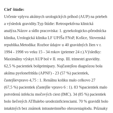
Cieľ štúdie:
Určenie vplyvu akútnych urologických príhod (AUP) na priebeh
a výsledok gravidity.Typ štúdie: Retrospektívna klinická
analýza.Názov a sídlo pracoviska: 1. gynekologicko-pôrodnícka
klinika, Urologická klinika LF UPJŠa FNsP, Košice, Slovenská
republika.Metodika: Rozbor údajov u 40 gravidných žien v r.
1994 -⁠ 1998 vo veku 15 -⁠ 34 rokov (priemer 24 r.).Výsledky:
Maximálny výskyt AUP bol v II. resp. III. trimestri gravidity.
62,5 % pacientiek boliprimipary. Najčastejšou diagnózou bola
akútna pyelonefritída (APNF) -⁠ 23 (57 %) pacientiek,
častejšievpravo 4,75 : 1. Renálnu koliku malo celkovo 27
(67,5 %) pacientiek (častejšie vpravo 6 : 1). 83 %pacientiek malo
potvrdenú infekciu močových ciest (IMC). 34 (85 %) pacientiek
bolo liečených ATBalebo urodezinficienciami. 70 % gravidít bolo
intaktných bez známok intrauterinného ohrozeniaplodu. Príznaky