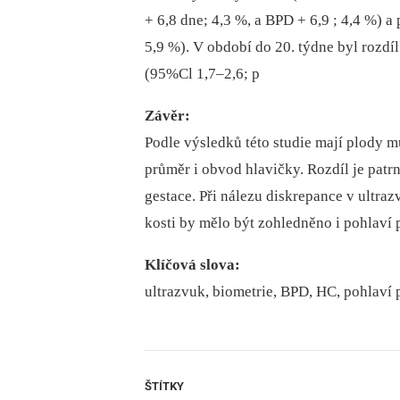
+ 6,8 dne; 4,3 %, a BPD + 6,9 ; 4,4 %) a
5,9 %). V období do 20. týdne byl rozd
(95%Cl 1,7–2,6; p
Závěr:
Podle výsledků této studie mají plody m
průměr i obvod hlavičky. Rozdíl je patrn
gestace. Při nálezu diskrepance v ultra
kosti by mělo být zohledněno i pohlaví 
Klíčová slova:
ultrazvuk, biometrie, BPD, HC, pohlaví 
ŠTÍTKY