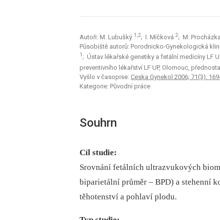
1,2
2
Autoři: M. Lubušký
; I. Míčková
; M. Procházk
Působiště autorů: Porodnicko-Gynekologická klin
1
; Ústav lékařské genetiky a fetální medicíny LF 
preventivního lékařství LF UP, Olomouc, přednosta
Vyšlo v časopise:
Ceska Gynekol 2006; 71(3): 169
Kategorie: Původní práce
Souhrn
Cíl studie:
Srovnání fetálních ultrazvukových biom
biparietální průměr –⁠ BPD) a stehenní k
těhotenství a pohlaví plodu.
Typ studie: