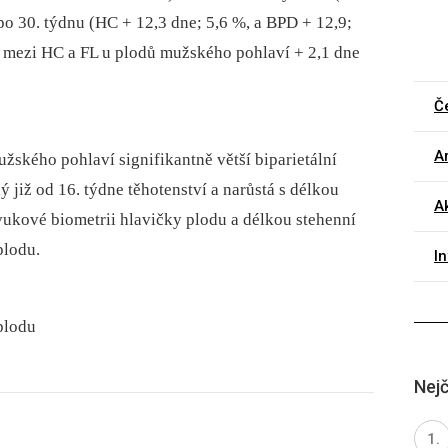
 po 30. týdnu (HC + 12,3 dne; 5,6 %, a BPD + 12,9;
íl mezi HC a FL u plodů mužského pohlaví + 2,1 dne
Č
Ar
užského pohlaví signifikantně větší biparietální
ý již od 16. týdne těhotenství a narůstá s délkou
Ak
zvukové biometrii hlavičky plodu a délkou stehenní
plodu.
I
plodu
Nejč