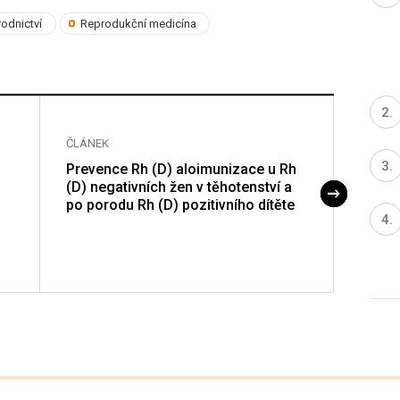
odnictví
Reprodukční medicína
ČLÁNEK
ČLÁNE
Prevence Rh (D) aloimunizace u Rh
Cirku
(D) negativních žen v těhotenství a
prvej
po porodu Rh (D) pozitivního dítěte