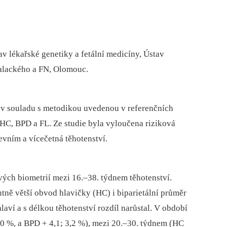
v lékařské genetiky a fetální medicíny, Ústav
Palackého a FN, Olomouc.
 v souladu s metodikou uvedenou v referenčních
HC, BPD a FL. Ze studie byla vyloučena riziková
vním a vícečetná těhotenství.
ých biometrií mezi 16.–38. týdnem těhotenství.
tně větší obvod hlavičky (HC) i biparietální průměr
aví a s délkou těhotenství rozdíl narůstal. V období
3,0 %, a BPD + 4,1; 3,2 %), mezi 20.–30. týdnem (HC