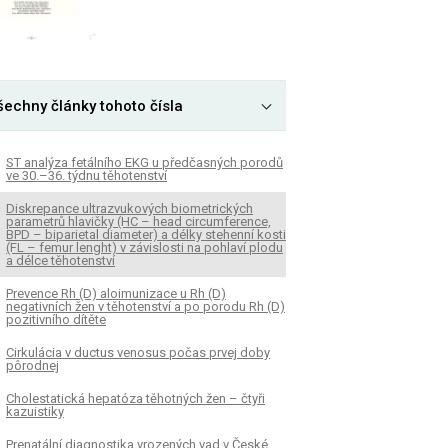
šechny články tohoto čísla
ST analýza fetálního EKG u předčasných porodů
ve 30.–36. týdnu těhotenství
Diskrepance ultrazvukových biometrických
parametrů hlavičky (HC – head circumference,
BPD – biparietal diameter) a délky stehenní kosti
(FL – femur lenght) v závislosti na pohlaví plodu
a délce těhotenství
Prevence Rh (D) aloimunizace u Rh (D)
negativních žen v těhotenství a po porodu Rh (D)
pozitivního dítěte
Cirkulácia v ductus venosus počas prvej doby
pôrodnej
Cholestatická hepatóza těhotných žen – čtyři
kazuistiky
Prenatální diagnostika vrozených vad v České