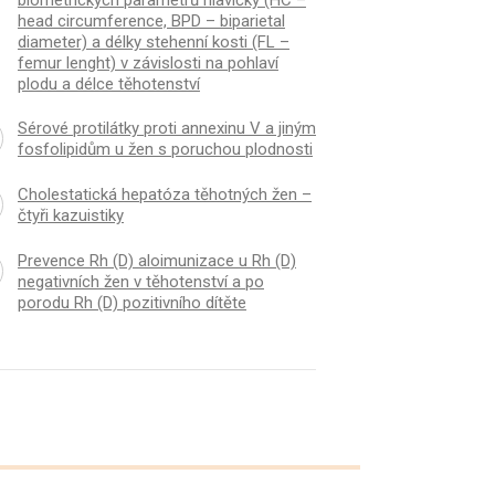
head circumference, BPD – biparietal
diameter) a délky stehenní kosti (FL –
femur lenght) v závislosti na pohlaví
plodu a délce těhotenství
Sérové protilátky proti annexinu V a jiným
fosfolipidům u žen s poruchou plodnosti
K
ČLÁNEK
Cholestatická hepatóza těhotných žen –
lácia v ductus venosus počas
Cholestatická hepató
čtyři kazuistiky
 doby pôrodnej
žen – čtyři kazuistiky
Prevence Rh (D) aloimunizace u Rh (D)
negativních žen v těhotenství a po
porodu Rh (D) pozitivního dítěte