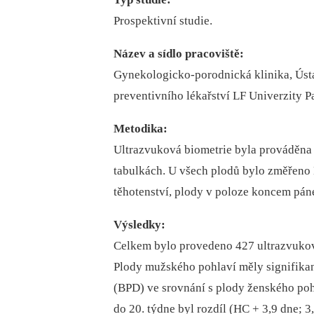
Prospektivní studie.
Název a sídlo pracoviště:
Gynekologicko-porodnická klinika, Ústa
preventivního lékařství LF Univerzity 
Metodika:
Ultrazvuková biometrie byla prováděna
tabulkách. U všech plodů bylo změřeno 
těhotenství, plody v poloze koncem páne
Výsledky:
Celkem bylo provedeno 427 ultrazvukov
Plody mužského pohlaví měly signifikan
(BPD) ve srovnání s plody ženského pohl
do 20. týdne byl rozdíl (HC + 3,9 dne; 