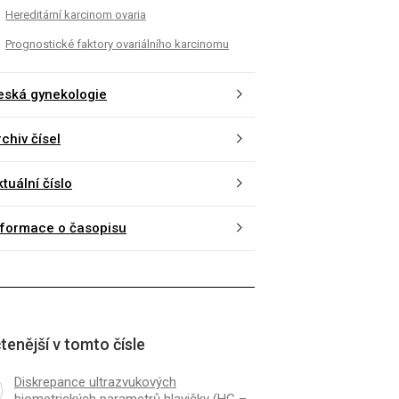
Hereditární karcinom ovaria
Prognostické faktory ovariálního karcinomu
eská gynekologie
chiv čísel
tuální číslo
nformace o časopisu
tenější v tomto čísle
Diskrepance ultrazvukových
biometrických parametrů hlavičky (HC –