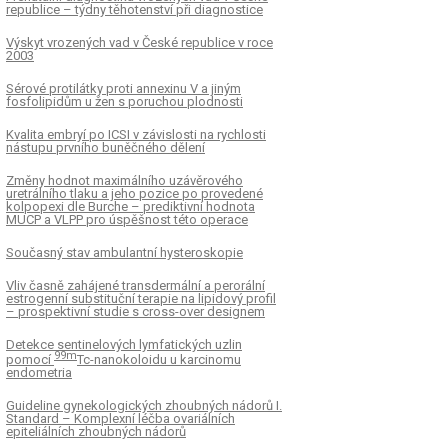
republice – týdny těhotenství při diagnostice
Výskyt vrozených vad v České republice v roce
2003
Sérové protilátky proti annexinu V a jiným
fosfolipidům u žen s poruchou plodnosti
Kvalita embryí po ICSI v závislosti na rychlosti
nástupu prvního buněčného dělení
Změny hodnot maximálního uzávěrového
uretrálního tlaku a jeho pozice po provedené
kolpopexi dle Burche – prediktivní hodnota
MUCP a VLPP pro úspěšnost této operace
Současný stav ambulantní hysteroskopie
Vliv časně zahájené transdermální a perorální
estrogenní substituční terapie na lipidový profil
– prospektivní studie s cross-over designem
Detekce sentinelových lymfatických uzlin
99m
pomocí
Tc-nanokoloidu u karcinomu
endometria
Guideline gynekologických zhoubných nádorů I.
Standard – Komplexní léčba ovariálních
epiteliálních zhoubných nádorů