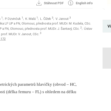
Stáhnout PDF
English info
1
1
1
3
3
a
; P. Dzvinčuk
; K. Malá
; L. Čížek
; V. Janout
ika LF UP a FN, Olomouc, přednosta prof. MUDr. M. Kudela, CSc.
V
2
UP a FN, Olomouc, přednosta prof. MUDr. J. Šantavý, CSc.
; Ústav
3
 prof. MUDr. V. Janout, CSc.
-172
etrických parametrů hlavičky (obvod –⁠ HC,
osti (délka femuru –⁠ FL) s ohledem na délku