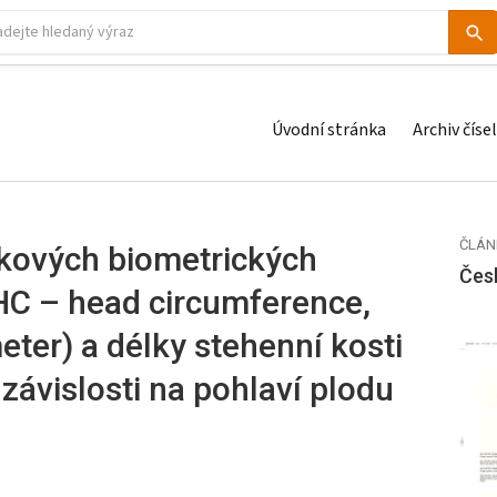
Úvodní stránka
Archiv čísel
ČLÁN
kových biometrických
Čes
HC – head circumference,
eter) a délky stehenní kosti
 závislosti na pohlaví plodu