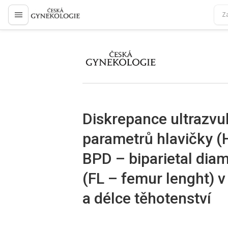
proLékaře.cz
proLékaře.cz
Diskrepance ultrazvu
parametrů hlavičky (
BPD – biparietal diam
(FL – femur lenght) v
a délce těhotenství