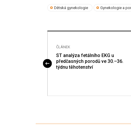
Dětská gynekologie
Gynekologie a por
ČLÁNEK
ry ovariálního
ST analýza fetálního EKG u
předčasných porodů ve 30.–36.
týdnu těhotenství