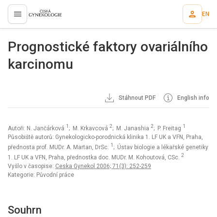
EN
proLékaře.cz
Prognostické faktory ovariálního
karcinomu
Stáhnout PDF
English info
1
2
2
1
Autoři: N. Jančárková
; M. Krkavcová
; M. Janashia
; P. Freitag
Působiště autorů: Gynekologicko-porodnická klinika 1. LF UK a VFN, Praha,
1
přednosta prof. MUDr. A. Martan, DrSc.
; Ústav biologie a lékařské genetiky
2
1. LF UK a VFN, Praha, přednostka doc. MUDr. M. Kohoutová, CSc.
Vyšlo v časopise:
Ceska Gynekol 2006; 71(3): 252-259
Kategorie: Původní práce
Souhrn