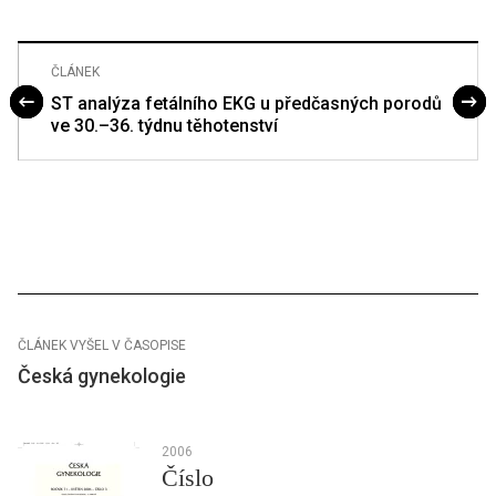
ČLÁNEK
ST analýza fetálního EKG u předčasných porodů
ve 30.–36. týdnu těhotenství
ČLÁNEK VYŠEL V ČASOPISE
Česká gynekologie
2006
Číslo