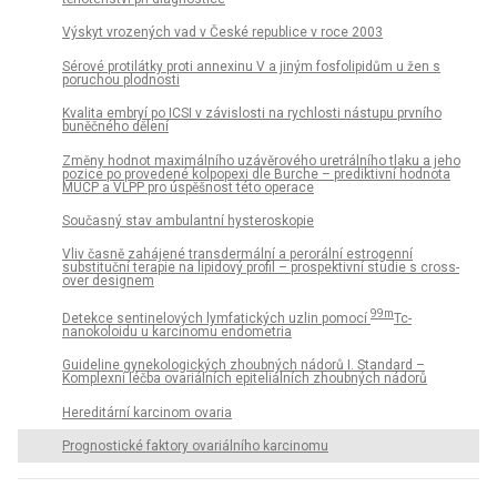
Výskyt vrozených vad v České republice v roce 2003
Sérové protilátky proti annexinu V a jiným fosfolipidům u žen s
poruchou plodnosti
Kvalita embryí po ICSI v závislosti na rychlosti nástupu prvního
buněčného dělení
Změny hodnot maximálního uzávěrového uretrálního tlaku a jeho
pozice po provedené kolpopexi dle Burche – prediktivní hodnota
MUCP a VLPP pro úspěšnost této operace
Současný stav ambulantní hysteroskopie
Vliv časně zahájené transdermální a perorální estrogenní
substituční terapie na lipidový profil – prospektivní studie s cross-
over designem
99m
Detekce sentinelových lymfatických uzlin pomocí
Tc-
nanokoloidu u karcinomu endometria
Guideline gynekologických zhoubných nádorů I. Standard –
Komplexní léčba ovariálních epiteliálních zhoubných nádorů
Hereditární karcinom ovaria
Prognostické faktory ovariálního karcinomu