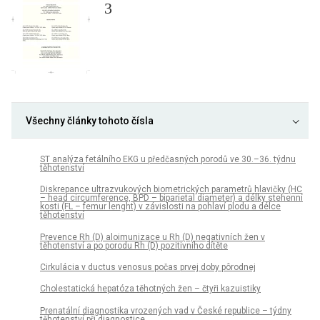
3
Všechny články tohoto čísla
ST analýza fetálního EKG u předčasných porodů ve 30.–36. týdnu
těhotenství
Diskrepance ultrazvukových biometrických parametrů hlavičky (HC
– head circumference, BPD – biparietal diameter) a délky stehenní
kosti (FL – femur lenght) v závislosti na pohlaví plodu a délce
těhotenství
Prevence Rh (D) aloimunizace u Rh (D) negativních žen v
těhotenství a po porodu Rh (D) pozitivního dítěte
Cirkulácia v ductus venosus počas prvej doby pôrodnej
Cholestatická hepatóza těhotných žen – čtyři kazuistiky
Prenatální diagnostika vrozených vad v České republice – týdny
těhotenství při diagnostice