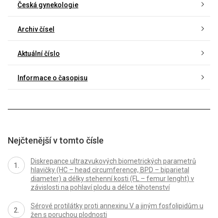
Česká gynekologie
Archiv čísel
Aktuální číslo
Informace o časopisu
Nejčtenější v tomto čísle
Diskrepance ultrazvukových biometrických parametrů
hlavičky (HC – head circumference, BPD – biparietal
diameter) a délky stehenní kosti (FL – femur lenght) v
závislosti na pohlaví plodu a délce těhotenství
Sérové protilátky proti annexinu V a jiným fosfolipidům u
žen s poruchou plodnosti