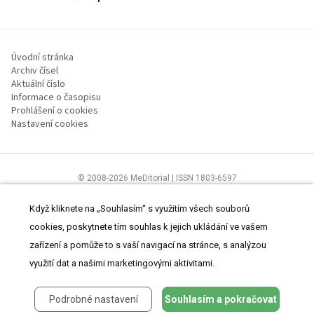
Úvodní stránka
Archiv čísel
Aktuální číslo
Informace o časopisu
Prohlášení o cookies
Nastavení cookies
© 2008-2026 MeDitorial | ISSN 1803-6597
Stránky proLékaře.cz jsou určeny výhradně odborníkům ve
zdravotnictví.
Čtěte prohlášení
a
Zásady zpracování osobních údajů
.
Když kliknete na „Souhlasím“ s využitím všech souborů
cookies, poskytnete tím souhlas k jejich ukládání ve vašem
zařízení a pomůže to s vaší navigací na stránce, s analýzou
využití dat a našimi marketingovými aktivitami.
Podrobné nastavení
Souhlasím a pokračovat