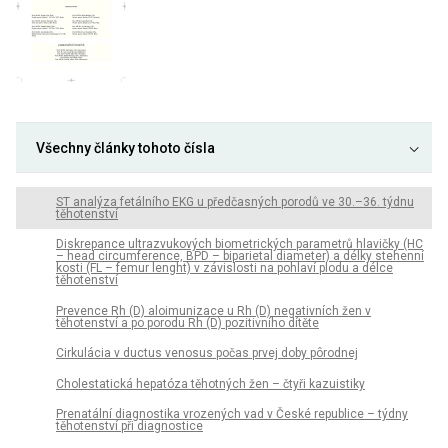
Všechny články tohoto čísla
ST analýza fetálního EKG u předčasných porodů ve 30.–36. týdnu
těhotenství
Diskrepance ultrazvukových biometrických parametrů hlavičky (HC
– head circumference, BPD – biparietal diameter) a délky stehenní
kosti (FL – femur lenght) v závislosti na pohlaví plodu a délce
těhotenství
Prevence Rh (D) aloimunizace u Rh (D) negativních žen v
těhotenství a po porodu Rh (D) pozitivního dítěte
Cirkulácia v ductus venosus počas prvej doby pôrodnej
Cholestatická hepatóza těhotných žen – čtyři kazuistiky
Prenatální diagnostika vrozených vad v České republice – týdny
těhotenství při diagnostice