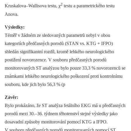
2
Kruskalova–Wallisova testu, χ
testu a parametrického testu
Anova.
Výsledky:
Téměř v žádném ze sledovaných parametrů nebyl v obou
kategoriích předčasných porodů (STAN vs. KTG + IFPO)
shledán signifikantní rozdíl, kromě lehkého neurologického
postižení novorozence. V souboru předčasných porodů
monitorovaných ST analýzou bylo pouze 33,3 % novorozenců se
známkami lehkého neurologického poškození proti kontrolnímu
souboru, kde jich bylo 56,3 % (p
Závěr:
Bylo prokázáno, že ST analýza fetálního EKG má u předčasných
porodů mezi 30.–36. týdnem těhotenství stejné výsledky jako
dosavadní způsoby monitorování pomocí KTG a IFPO.
V souboru předčasných porodů monitorovaných pomocí ST