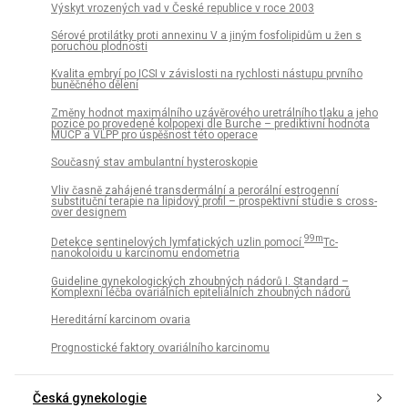
Výskyt vrozených vad v České republice v roce 2003
Sérové protilátky proti annexinu V a jiným fosfolipidům u žen s
poruchou plodnosti
Kvalita embryí po ICSI v závislosti na rychlosti nástupu prvního
buněčného dělení
Změny hodnot maximálního uzávěrového uretrálního tlaku a jeho
pozice po provedené kolpopexi dle Burche – prediktivní hodnota
MUCP a VLPP pro úspěšnost této operace
Současný stav ambulantní hysteroskopie
Vliv časně zahájené transdermální a perorální estrogenní
substituční terapie na lipidový profil – prospektivní studie s cross-
over designem
99m
Detekce sentinelových lymfatických uzlin pomocí
Tc-
nanokoloidu u karcinomu endometria
Guideline gynekologických zhoubných nádorů I. Standard –
Komplexní léčba ovariálních epiteliálních zhoubných nádorů
Hereditární karcinom ovaria
Prognostické faktory ovariálního karcinomu
Česká gynekologie