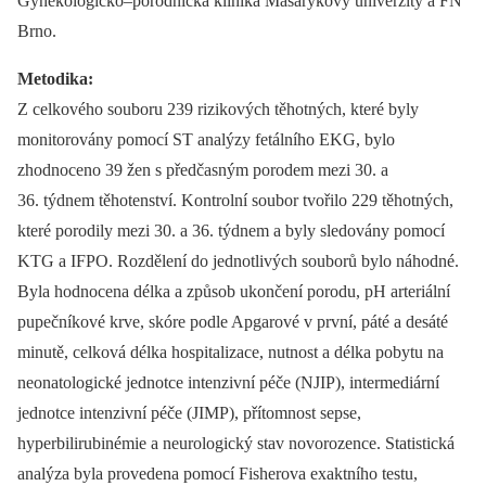
Gynekologicko–porodnická klinika Masarykovy univerzity a FN
Brno.
Metodika:
Z celkového souboru 239 rizikových těhotných, které byly
monitorovány pomocí ST analýzy fetálního EKG, bylo
zhodnoceno 39 žen s předčasným porodem mezi 30. a
36. týdnem těhotenství. Kontrolní soubor tvořilo 229 těhotných,
které porodily mezi 30. a 36. týdnem a byly sledovány pomocí
KTG a IFPO. Rozdělení do jednotlivých souborů bylo náhodné.
Byla hodnocena délka a způsob ukončení porodu, pH arteriální
pupečníkové krve, skóre podle Apgarové v první, páté a desáté
minutě, celková délka hospitalizace, nutnost a délka pobytu na
neonatologické jednotce intenzivní péče (NJIP), intermediární
jednotce intenzivní péče (JIMP), přítomnost sepse,
hyperbilirubinémie a neurologický stav novorozence. Statistická
analýza byla provedena pomocí Fisherova exaktního testu,