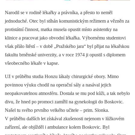
Narodil se v rodině lékařky a právníka, a přesto to neměl
jednoduché. Otec byl stíhán komunistickým režimem a vězněn za
protistátní činnost, matka musela opustit místo asistentky na
klinice a pracovat jako obvodní lékařka. Výbornému studentovi
však přálo štěstí –⁠ v době „Pražského jara“ byl přijat na lékařskou
fakultu brněnské univerzity, a v roce 1974 ji opustil s diplomem
všeobecného lékaře v kapse.
Už v průběhu studia Honzu lákaly chirurgické obory. Mimo
povinnou výuku chodil na operační sály a nasával jejich
neopakovatelnou atmosféru. Dostala se mu pod kůži, a tak nebylo
divu, že hned po promoci zamířil na gynekologii do Boskovic.
Našel tu svého prvního velkého učitele –⁠ prim. Slonka.
V průběhu dalších let získával zkušenosti nejenom v lůžkovém
zařízení, ale objížděl i ambulance kolem Boskovic. Byl