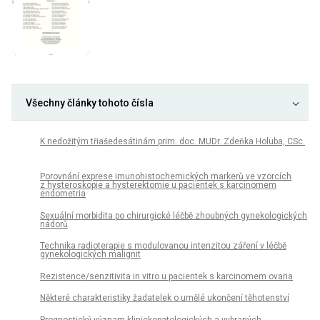
Všechny články tohoto čísla
K nedožitým třiašedesátinám prim. doc. MUDr. Zdeňka Holuba, CSc.
Porovnání exprese imunohistochemických markerů ve vzorcích
z hysteroskopie a hysterektomie u pacientek s karcinomem
endometria
Sexuální morbidita po chirurgické léčbě zhoubných gynekologických
nádorů
Technika radioterapie s modulovanou intenzitou záření v léčbě
gynekologických malignit
Rezistence/senzitivita in vitro u pacientek s karcinomem ovaria
Některé charakteristiky žadatelek o umělé ukončení těhotenství
Prognostický význam klinickopatologických a vybraných