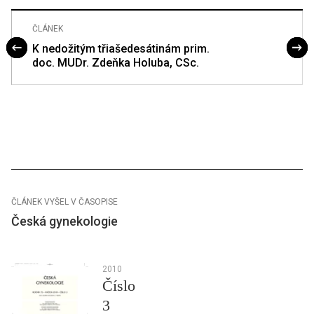
ČLÁNEK
K nedožitým třiašedesátinám prim.
doc. MUDr. Zdeňka Holuba, CSc.
ČLÁNEK VYŠEL V ČASOPISE
Česká gynekologie
2010
Číslo
3