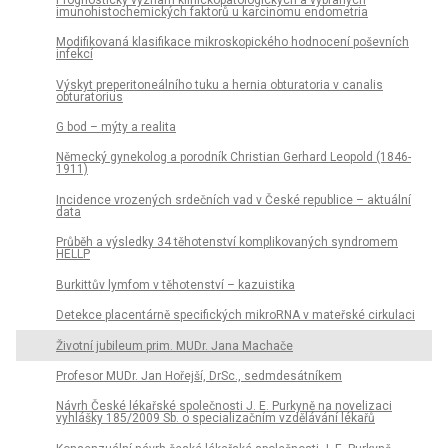
imunohistochemických faktorů u karcinomu endometria
Modifikovaná klasifikace mikroskopického hodnocení poševních
infekcí
Výskyt preperitoneálního tuku a hernia obturatoria v canalis
obturatorius
G bod – mýty a realita
Německý gynekolog a porodník Christian Gerhard Leopold (1846-
1911)
Incidence vrozených srdečních vad v České republice – aktuální
data
Průběh a výsledky 34 těhotenství komplikovaných syndromem
HELLP
Burkittův lymfom v těhotenství – kazuistika
Detekce placentárně specifických mikroRNA v mateřské cirkulaci
Životní jubileum prim. MUDr. Jana Machače
Profesor MUDr. Jan Hořejší, DrSc., sedmdesátníkem
Návrh České lékařské společnosti J. E. Purkyně na novelizaci
vyhlášky 185/2009 Sb. o specializačním vzdělávání lékařů