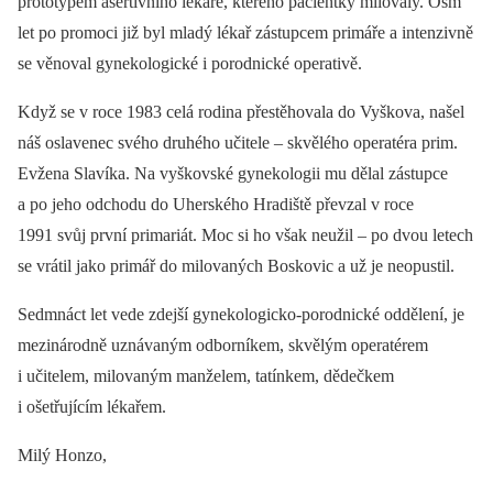
prototypem asertivního lékaře, kterého pacientky milovaly. Osm
let po promoci již byl mladý lékař zástupcem primáře a intenzivně
se věnoval gynekologické i porodnické operativě.
Když se v roce 1983 celá rodina přestěhovala do Vyškova, našel
náš oslavenec svého druhého učitele –⁠ skvělého operatéra prim.
Evžena Slavíka. Na vyškovské gynekologii mu dělal zástupce
a po jeho odchodu do Uherského Hradiště převzal v roce
1991 svůj první primariát. Moc si ho však neužil –⁠ po dvou letech
se vrátil jako primář do milovaných Boskovic a už je neopustil.
Sedmnáct let vede zdejší gynekologicko-porodnické oddělení, je
mezinárodně uznávaným odborníkem, skvělým operatérem
i učitelem, milovaným manželem, tatínkem, dědečkem
i ošetřujícím lékařem.
Milý Honzo,