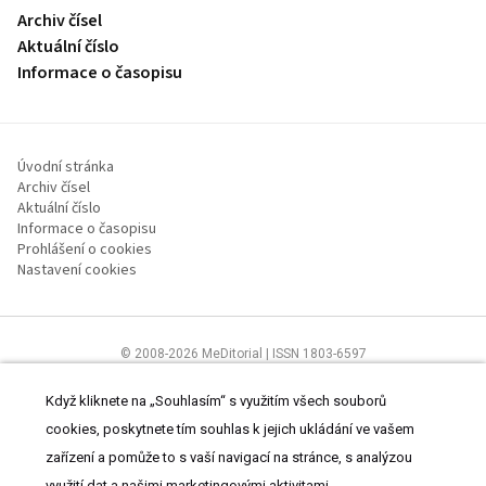
Archiv čísel
Aktuální číslo
Informace o časopisu
Úvodní stránka
Archiv čísel
Aktuální číslo
Informace o časopisu
Prohlášení o cookies
Nastavení cookies
© 2008-2026 MeDitorial | ISSN 1803-6597
Stránky proLékaře.cz jsou určeny výhradně odborníkům ve
zdravotnictví.
Čtěte prohlášení
a
Zásady zpracování osobních údajů
.
Když kliknete na „Souhlasím“ s využitím všech souborů
cookies, poskytnete tím souhlas k jejich ukládání ve vašem
zařízení a pomůže to s vaší navigací na stránce, s analýzou
využití dat a našimi marketingovými aktivitami.