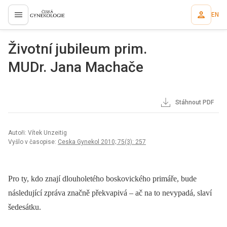
EN
proLékaře.cz
Životní jubileum prim.
MUDr. Jana Machače
Stáhnout PDF
Autoři: Vítek Unzeitig
Vyšlo v časopise:
Ceska Gynekol 2010; 75(3): 257
Pro ty, kdo znají dlouholetého boskovického primáře, bude
následující zpráva značně překvapivá –⁠ ač na to nevypadá, slaví
šedesátku.