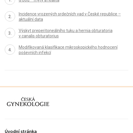
G bod – mýty a realita
Incidence vrozených srdečních vad v České republice –
aktuální data
Výskyt preperitoneálního tuku a hernia obturatoria
v canalis obturatorius
Modifikovaná klasifikace mikroskopického hodnocení
poševních infekcí
proLékaře.cz
Úvodní stránka