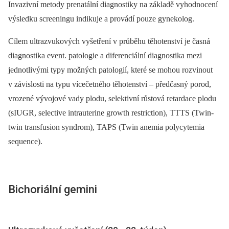
Invazivní metody prenatální diagnostiky na základě vyhodnocení
výsledku screeningu indikuje a provádí pouze gynekolog.
Cílem ultrazvukových vyšetření v průběhu těhotenství je časná
diagnostika event. patologie a diferenciální diagnostika mezi
jednotlivými typy možných patologií, které se mohou rozvinout
v závislosti na typu vícečetného těhotenství –⁠ předčasný porod,
vrozené vývojové vady plodu, selektivní růstová retardace plodu
(sIUGR, selective intrauterine growth restriction), TTTS (Twin-
twin transfusion syndrom), TAPS (Twin anemia polycytemia
sequence).
Bichoriální gemini