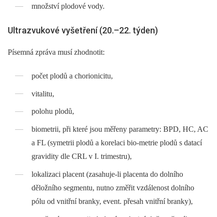
množství plodové vody.
Ultrazvukové vyšetření (20.–22. týden)
Písemná zpráva musí zhodnotit:
počet plodů a chorionicitu,
vitalitu,
polohu plodů,
biometrii, při které jsou měřeny parametry: BPD, HC, AC
a FL (symetrii plodů a korelaci bio-metrie plodů s datací
gravidity dle CRL v I. trimestru),
lokalizaci placent (zasahuje-li placenta do dolního
děložního segmentu, nutno změřit vzdálenost dolního
pólu od vnitřní branky, event. přesah vnitřní branky),