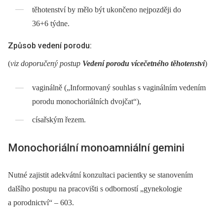
těhotenství by mělo být ukončeno nejpozději do
36+6 týdne.
Způsob vedení porodu:
(
viz doporučený postup
Vedení porodu vícečetného těhotenství
)
vaginálně („Informovaný souhlas s vaginálním vedením
porodu monochoriálních dvojčat“),
císařským řezem.
Monochoriální monoamniální gemini
Nutné zajistit adekvátní konzultaci pacientky se stanovením
dalšího postupu na pracovišti s odborností „gynekologie
a porodnictví“ –⁠ 603.