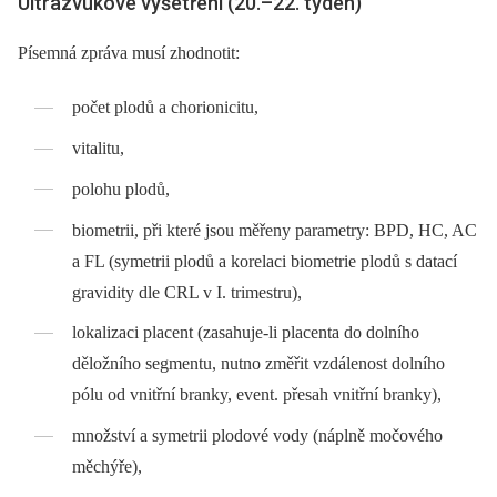
Ultrazvukové vyšetření (20.–22. týden)
Písemná zpráva musí zhodnotit:
počet plodů a chorionicitu,
vitalitu,
polohu plodů,
biometrii, při které jsou měřeny parametry: BPD, HC, AC
a FL (symetrii plodů a korelaci biometrie plodů s datací
gravidity dle CRL v I. trimestru),
lokalizaci placent (zasahuje-li placenta do dolního
děložního segmentu, nutno změřit vzdálenost dolního
pólu od vnitřní branky, event. přesah vnitřní branky),
množství a symetrii plodové vody (náplně močového
měchýře),