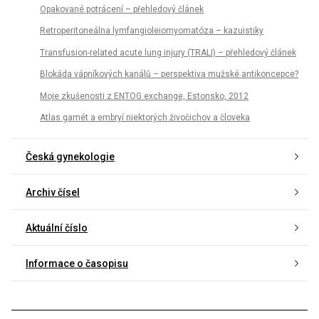
Opakované potrácení – přehledový článek
Retroperitoneálna lymfangioleiomyomatóza – kazuistiky
Transfusion-related acute lung injury (TRALI) – přehledový článek
Blokáda vápníkových kanálů – perspektiva mužské antikoncepce?
Moje zkušenosti z ENTOG exchange, Estonsko, 2012
Atlas gamét a embryí niektorých živočichov a človeka
Česká gynekologie
Archiv čísel
Aktuální číslo
Informace o časopisu