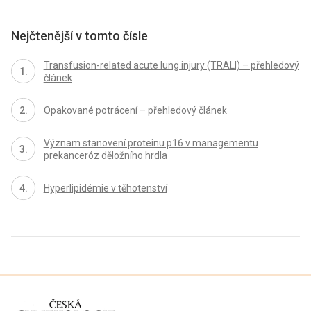
Nejčtenější v tomto čísle
Transfusion-related acute lung injury (TRALI) – přehledový
článek
Opakované potrácení – přehledový článek
Význam stanovení proteinu p16 v managementu
prekanceróz děložního hrdla
Hyperlipidémie v těhotenství