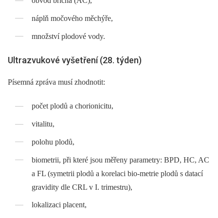
obvod břicha (AC),
náplň močového měchýře,
množství plodové vody.
Ultrazvukové vyšetření (28. týden)
Písemná zpráva musí zhodnotit:
počet plodů a chorionicitu,
vitalitu,
polohu plodů,
biometrii, při které jsou měřeny parametry: BPD, HC, AC
a FL (symetrii plodů a korelaci bio-metrie plodů s datací
gravidity dle CRL v I. trimestru),
lokalizaci placent,