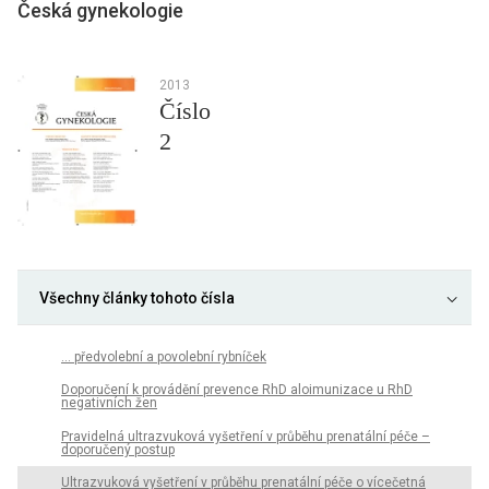
Česká gynekologie
2013
Číslo
2
Všechny články tohoto čísla
… předvolební a povolební rybníček
Doporučení k provádění prevence RhD aloimunizace u RhD
negativních žen
Pravidelná ultrazvuková vyšetření v průběhu prenatální péče –
doporučený postup
Ultrazvuková vyšetření v průběhu prenatální péče o vícečetná