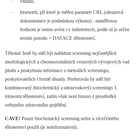
vitalitu,
biometrii, při které je měřen parametr CRL (obrazová
dokumentace je podmínkou výkonu) -⁠ naměřenou
hodnotu je nutno uvést i v milimetrech, podle ní je určen
termín porodu = DATACE těhotenství.
Těhotné ženě by měl být nabídnut screening nejčastějších
morfologických a chromozomálních vrozených vývojových vad
plodu a poskytnuta informace o metodách screeningu,
poskytovatelích i formě úhrady. Preferován by měl být
kombinovaný (biochemický a ultrazvukový) screeningv I.
trimestru těhotenství, zatím však není hrazen z prostředků
veřejného zdravotního pojištění.
CAVE!
Pouze biochemický screening nelze u vícečetného
těhotenství použít (je neinformativní).