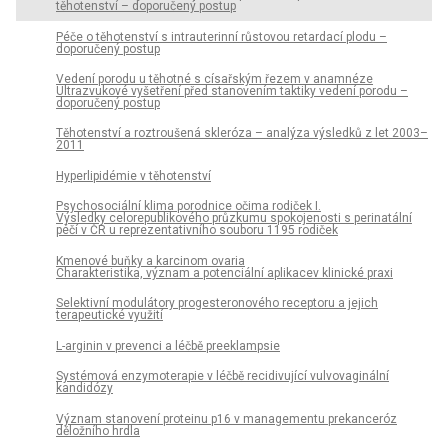
těhotenství – doporučený postup
Péče o těhotenství s intrauterinní růstovou retardací plodu –
doporučený postup
Vedení porodu u těhotné s císařským řezem v anamnéze
Ultrazvukové vyšetření před stanovením taktiky vedení porodu –
doporučený postup
Těhotenství a roztroušená skleróza – analýza výsledků z let 2003–
2011
Hyperlipidémie v těhotenství
Psychosociální klima porodnice očima rodiček I.
Výsledky celorepublikového průzkumu spokojenosti s perinatální
péčí v ČR u reprezentativního souboru 1195 rodiček
Kmenové buňky a karcinom ovaria
Charakteristika, význam a potenciální aplikacev klinické praxi
Selektivní modulátory progesteronového receptoru a jejich
terapeutické využití
L-arginin v prevenci a léčbě preeklampsie
Systémová enzymoterapie v léčbě recidivující vulvovaginální
kandidózy
Význam stanovení proteinu p16 v managementu prekanceróz
děložního hrdla