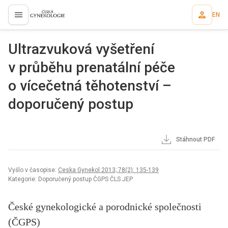
EN
proLékaře.cz
Ultrazvuková vyšetření
v průběhu prenatální péče
o vícečetná těhotenství –
doporučený postup
Stáhnout PDF
Vyšlo v časopise:
Ceska Gynekol 2013; 78(2): 135-139
Kategorie: Doporučený postup ČGPS ČLS JEP
České gynekologické a porodnické společnosti
(ČGPS)