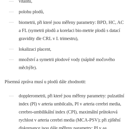
vitalitu,
polohu plodů,
biometrii, při které jsou měřeny parametry: BPD, HC, AC
a FL (symetrii plodů a korelaci bio-metrie plodů s datací
gravidity dle CRL v I. trimestru),
lokalizaci placent,
množství a symetrii plodové vody (náplně močového
měchýře).
Písemná zpráva musí u plodů dále zhodnotit:
dopplerometrii, při které jsou měřeny parametry: pulzatilní
index (PI) v arteria umbilcalis, PI v arteria cerebri media,
cerebro-umbilikální index (CPI), maximální průtoková
rychlost v arteria cerebri media (MCA-PSV); při zjištění
diskrepance jsou dále měřeny parametry: PI v aa.