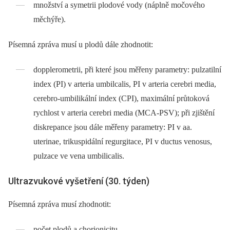
množství a symetrii plodové vody (náplně močového
měchýře).
Písemná zpráva musí u plodů dále zhodnotit:
dopplerometrii, při které jsou měřeny parametry: pulzatilní
index (PI) v arteria umbilcalis, PI v arteria cerebri media,
cerebro-umbilikální index (CPI), maximální průtoková
rychlost v arteria cerebri media (MCA-PSV); při zjištění
diskrepance jsou dále měřeny parametry: PI v aa.
uterinae, trikuspidální regurgitace, PI v ductus venosus,
pulzace ve vena umbilicalis.
Ultrazvukové vyšetření (30. týden)
Písemná zpráva musí zhodnotit:
počet plodů a chorionicitu,