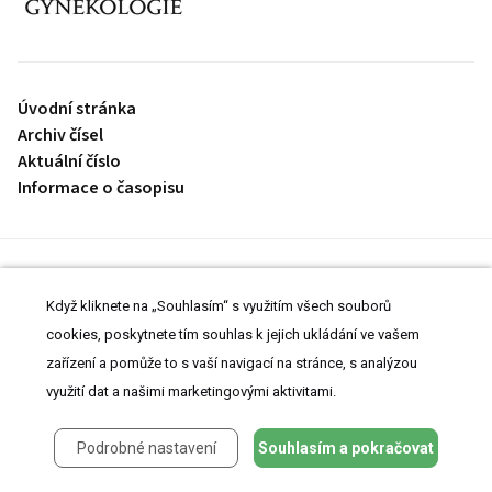
proLékaře.cz
Úvodní stránka
Archiv čísel
Aktuální číslo
Informace o časopisu
Úvodní stránka
Archiv čísel
Když kliknete na „Souhlasím“ s využitím všech souborů
Aktuální číslo
cookies, poskytnete tím souhlas k jejich ukládání ve vašem
Informace o časopisu
zařízení a pomůže to s vaší navigací na stránce, s analýzou
Prohlášení o cookies
Nastavení cookies
využití dat a našimi marketingovými aktivitami.
Podrobné nastavení
Souhlasím a pokračovat
© 2008-2026 MeDitorial | ISSN 1803-6597