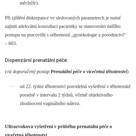
měchýře).
Při zjištění diskrepance ve sledovaných parametrech je nutné
zajistit adekvátní konzultaci pacientky se stanovením dalšího
postupu na pracovišti s odborností „gynekologie a porodnictví“
–⁠ 603.
Dispenzární prenatální péče:
(
viz doporučený postup
Prenatální péče o vícečetná těhotenství
)
od 22. týdne těhotenství pravidelná vyšetření v těhotenské
poradně v intervalu 2 týdnů, včetně objektivního
zhodnocení vaginálního nálezu.
Ultrazvuková vyšetření v průběhu prenatální péče o
vícečetná těhotenství