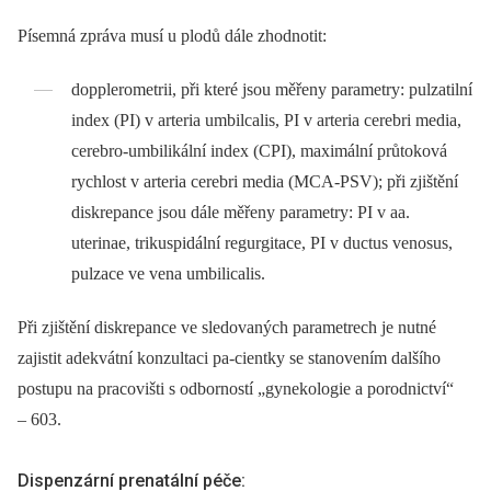
Písemná zpráva musí u plodů dále zhodnotit:
dopplerometrii, při které jsou měřeny parametry: pulzatilní
index (PI) v arteria umbilcalis, PI v arteria cerebri media,
cerebro-umbilikální index (CPI), maximální průtoková
rychlost v arteria cerebri media (MCA-PSV); při zjištění
diskrepance jsou dále měřeny parametry: PI v aa.
uterinae, trikuspidální regurgitace, PI v ductus venosus,
pulzace ve vena umbilicalis.
Při zjištění diskrepance ve sledovaných parametrech je nutné
zajistit adekvátní konzultaci pa-cientky se stanovením dalšího
postupu na pracovišti s odborností „gynekologie a porodnictví“
–⁠ 603.
Dispenzární prenatální péče: