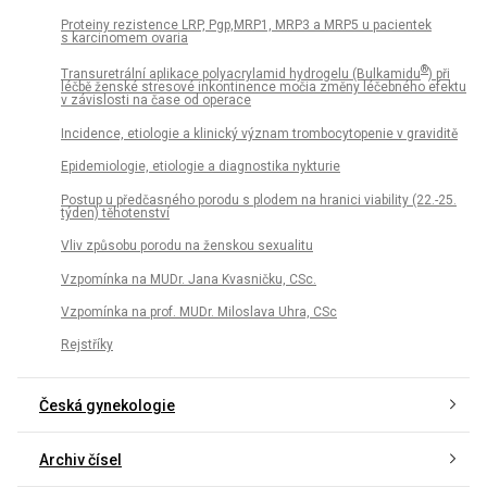
Proteiny rezistence LRP, Pgp,MRP1, MRP3 a MRP5 u pacientek
s karcinomem ovaria
®
Transuretrální aplikace polyacrylamid hydrogelu (Bulkamidu
) při
léčbě ženské stresové inkontinence močia změny léčebného efektu
v závislosti na čase od operace
Incidence, etiologie a klinický význam trombocytopenie v graviditě
Epidemiologie, etiologie a diagnostika nykturie
Postup u předčasného porodu s plodem na hranici viability (22.-25.
týden) těhotenství
Vliv způsobu porodu na ženskou sexualitu
Vzpomínka na MUDr. Jana Kvasničku, CSc.
Vzpomínka na prof. MUDr. Miloslava Uhra, CSc
Rejstříky
Česká gynekologie
Archiv čísel