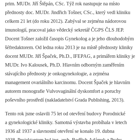
prim. MUDr. Jiří Štěpán, CSc. Týž rok nastupuje na místo
přednosty doc. MUDr. Jindřich Tošner, CSc., který vedl kliniku
celkem 21 let (do roku 2012). Zabýval se zejména nádorovou
imunologií, pracoval jako vědecký sekretář ČGPS ČLS JEP.
Docent Tošner založil časopis Gynekolog a je jeho dlouhodobým
šéfredaktorem. Od ledna roku 2013 je na místě přednosty kliniky
docent MUDr. Jiří Špaček, Ph.D., IFEPAG, a primářem kliniky je
MUDr. Ivo Kalousek, Ph.D. Hlavním odborným zaměřením
stávajícího přednosty je onkogynekologie, a zejména
management ovariálního karcinomu. Docent Špaček je hlavním
autorem monografie Vulvovaginální dyskomfort a poruchy
poševního prostředí (nakladatelství Grada Publishing, 2013).
Tento rok jsme oslavili 75 let od otevření budovy Porodnické
a gynekologické kliniky. Samotná výstavba probíhala v letech
1936 až 1937 a slavnostní otevření se konalo 19. dubna
1938. Projektantem byl ing. arch. Bedřich Adámek z Prahy