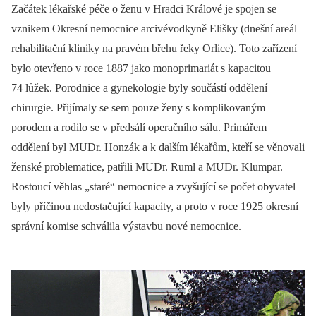
Začátek lékařské péče o ženu v Hradci Králové je spojen se
vznikem Okresní nemocnice arcivévodkyně Elišky (dnešní areál
rehabilitační kliniky na pravém břehu řeky Orlice). Toto zařízení
bylo otevřeno v roce 1887 jako monoprimariát s kapacitou
74 lůžek. Porodnice a gynekologie byly součástí oddělení
chirurgie. Přijímaly se sem pouze ženy s komplikovaným
porodem a rodilo se v předsálí operačního sálu. Primářem
oddělení byl MUDr. Honzák a k dalším lékařům, kteří se věnovali
ženské problematice, patřili MUDr. Ruml a MUDr. Klumpar.
Rostoucí věhlas „staré“ nemocnice a zvyšující se počet obyvatel
byly příčinou nedostačující kapacity, a proto v roce 1925 okresní
správní komise schválila výstavbu nové nemocnice.