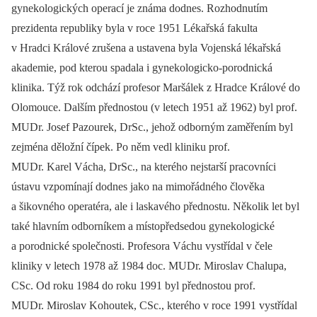
gynekologických operací je známa dodnes. Rozhodnutím
prezidenta republiky byla v roce 1951 Lékařská fakulta
v Hradci Králové zrušena a ustavena byla Vojenská lékařská
akademie, pod kterou spadala i gynekologicko-porodnická
klinika. Týž rok odchází profesor Maršálek z Hradce Králové do
Olomouce. Dalším přednostou (v letech 1951 až 1962) byl prof.
MUDr. Josef Pazourek, DrSc., jehož odborným zaměřením byl
zejména děložní čípek. Po něm vedl kliniku prof.
MUDr. Karel Vácha, DrSc., na kterého nejstarší pracovníci
ústavu vzpomínají dodnes jako na mimořádného člověka
a šikovného operatéra, ale i laskavého přednostu. Několik let byl
také hlavním odborníkem a místopředsedou gynekologické
a porodnické společnosti. Profesora Váchu vystřídal v čele
kliniky v letech 1978 až 1984 doc. MUDr. Miroslav Chalupa,
CSc. Od roku 1984 do roku 1991 byl přednostou prof.
MUDr. Miroslav Kohoutek, CSc., kterého v roce 1991 vystřídal