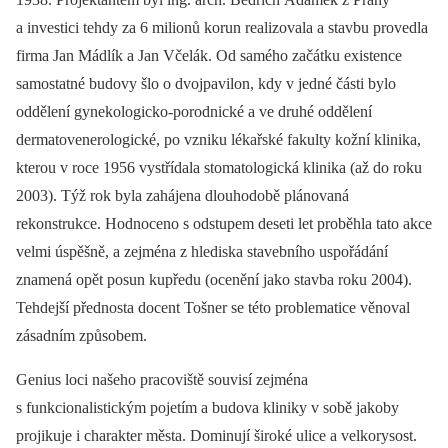
a investici tehdy za 6 milionů korun realizovala a stavbu provedla
firma Jan Mádlík a Jan Včelák. Od samého začátku existence
samostatné budovy šlo o dvojpavilon, kdy v jedné části bylo
oddělení gynekologicko-porodnické a ve druhé oddělení
dermatovenerologické, po vzniku lékařské fakulty kožní klinika,
kterou v roce 1956 vystřídala stomatologická klinika (až do roku
2003). Týž rok byla zahájena dlouhodobě plánovaná
rekonstrukce. Hodnoceno s odstupem deseti let proběhla tato akce
velmi úspěšně, a zejména z hlediska stavebního uspořádání
znamená opět posun kupředu (ocenění jako stavba roku 2004).
Tehdejší přednosta docent Tošner se této problematice věnoval
zásadním způsobem.
Genius loci našeho pracoviště souvisí zejména
s funkcionalistickým pojetím a budova kliniky v sobě jakoby
projikuje i charakter města. Dominují široké ulice a velkorysost.