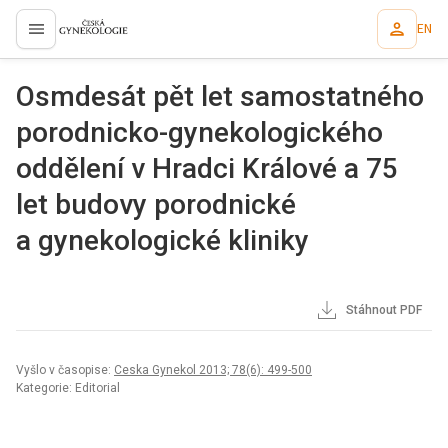
EN
proLékaře.cz
Osmdesát pět let samostatného
porodnicko-gynekologického
oddělení v Hradci Králové a 75
let budovy porodnické
a gynekologické kliniky
Stáhnout PDF
Vyšlo v časopise:
Ceska Gynekol 2013; 78(6): 499-500
Kategorie: Editorial