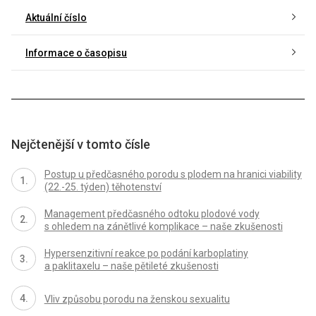
Aktuální číslo
Informace o časopisu
Nejčtenější v tomto čísle
Postup u předčasného porodu s plodem na hranici viability
(22.-25. týden) těhotenství
Management předčasného odtoku plodové vody
s ohledem na zánětlivé komplikace – naše zkušenosti
Hypersenzitivní reakce po podání karboplatiny
a paklitaxelu – naše pětileté zkušenosti
Vliv způsobu porodu na ženskou sexualitu