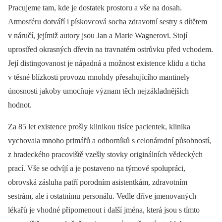
Pracujeme tam, kde je dostatek prostoru a vše na dosah.
Atmosféru dotváří i pískovcová socha zdravotní sestry s dítětem
v náručí, jejímiž autory jsou Jan a Marie Wagnerovi. Stojí
uprostřed okrasných dřevin na travnatém ostrůvku před vchodem.
Její distingovanost je nápadná a možnost existence klidu a ticha
v těsné blízkosti provozu mnohdy přesahujícího mantinely
únosnosti jakoby umocňuje význam těch nejzákladnějších
hodnot.
Za 85 let existence prošly klinikou tisíce pacientek, klinika
vychovala mnoho primářů a odborníků s celonárodní působností,
z hradeckého pracoviště vzešly stovky originálních vědeckých
prací. Vše se odvíjí a je postaveno na týmové spolupráci,
obrovská zásluha patří porodním asistentkám, zdravotním
sestrám, ale i ostatnímu personálu. Vedle dříve jmenovaných
lékařů je vhodné připomenout i další jména, která jsou s tímto