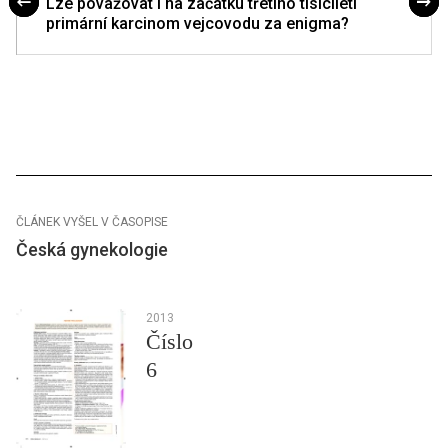
Lze považovat i na začátku třetího tisíciletí
primární karcinom vejcovodu za enigma?
ČLÁNEK VYŠEL V ČASOPISE
Česká gynekologie
2013
Číslo
6