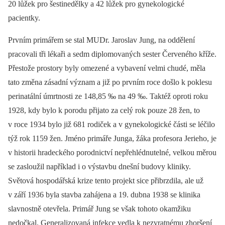
20 lůžek pro šestinedělky a 42 lůžek pro gynekologické
pacientky.
Prvním primářem se stal MUDr. Jaroslav Jung, na oddělení
pracovali tři lékaři a sedm diplomovaných sester Červeného kříže.
Přestože prostory byly omezené a vybavení velmi chudé, měla
tato změna zásadní význam a již po prvním roce došlo k poklesu
perinatální úmrtnosti ze 148,85 ‰ na 49 ‰. Taktéž oproti roku
1928, kdy bylo k porodu přijato za celý rok pouze 28 žen, to
v roce 1934 bylo již 681 rodiček a v gynekologické části se léčilo
týž rok 1159 žen. Jméno primáře Junga, žáka profesora Jerieho, je
v historii hradeckého porodnictví nepřehlédnutelné, velkou měrou
se zasloužil například i o výstavbu dnešní budovy kliniky.
Světová hospodářská krize tento projekt sice přibrzdila, ale už
v září 1936 byla stavba zahájena a 19. dubna 1938 se klinika
slavnostně otevřela. Primář Jung se však tohoto okamžiku
nedočkal. Generalizovaná infekce vedla k nezvratnému zhoršení