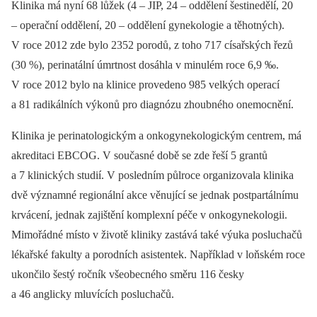
Klinika má nyní 68 lůžek (4 –⁠ JIP, 24 –⁠ oddělení šestinedělí, 20
–⁠ operační oddělení, 20 –⁠ oddělení gynekologie a těhotných).
V roce 2012 zde bylo 2352 porodů, z toho 717 císařských řezů
(30 %), perinatální úmrtnost dosáhla v minulém roce 6,9 ‰.
V roce 2012 bylo na klinice provedeno 985 velkých operací
a 81 radikálních výkonů pro diagnózu zhoubného onemocnění.
Klinika je perinatologickým a onkogynekologickým centrem, má
akreditaci EBCOG. V současné době se zde řeší 5 grantů
a 7 klinických studií. V posledním půlroce organizovala klinika
dvě významné regionální akce věnující se jednak postpartálnímu
krvácení, jednak zajištění komplexní péče v onkogynekologii.
Mimořádné místo v životě kliniky zastává také výuka posluchačů
lékařské fakulty a porodních asistentek. Například v loňském roce
ukončilo šestý ročník všeobecného směru 116 česky
a 46 anglicky mluvících posluchačů.