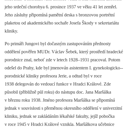
jeho srdeční chorobya 6. prosince 1937 ve věku 41 let zemřel.
Jeho zásluhy připomíná pamětní deska s bronzovou portrétní
plaketou od akademického sochaře Josefa Škody v sekretariátu
kliniky.
Po primáři Jungovi byl dočasným zastupováním přednosty
oddělení pověřen MUDr. Václav Šebek, který prostředí hradecké
porodnice znal, neboť zde v letech 1928–1931 pracoval. Potom
odešel do Prahy, kde byl jmenován asistentem I. gynekologicko--
porodnické kliniky profesora Jerie, a odtud byl v roce
1938 delegován do vedoucí funkce v Hradci Králové. Zde
působil (přibližně půl roku) do nástupu doc. Jana Maršálka
v březnu roku 1938. Jméno profesora Maršálka se připomíná
jednak v souvislosti s přeměnou okresního oddělení v univerzitní
kliniku, jednak se zakládáním lékařské fakulty, jejíž pobočka
v roce 1945 v Hradci Králové vznikla. Maršálkova učebnice