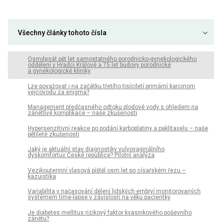
Všechny články tohoto čísla
Osmdesát pět let samostatného porodnicko-gynekologického
oddělení v Hradci Králové a 75 let budovy porodnické
a gynekologické kliniky
Lze považovat i na začátku třetího tisíciletí primární karcinom
vejcovodu za enigma?
Management předčasného odtoku plodové vody s ohledem na
zánětlivé komplikace – naše zkušenosti
Hypersenzitivní reakce po podání karboplatiny a paklitaxelu – naše
pětileté zkušenosti
Jaký je aktuální stav diagnostiky vulvovaginálního
dyskomfortuv České republice? Pilotní analýza
Vezikouterinní vlasová píštěl osm let po císařském řezu –
kazuistika
Variabilita v načasování dělení lidských embryí monitorovaných
systémem time-lapse v závislosti na věku pacientky
Je diabetes mellitus rizikový faktor kvasinkového poševního
zánětu?