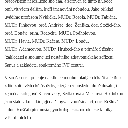
pracovištěm nerozlučně spojena, a zároveň se tímto hluboce
omluvit všem dalším, kteří jmenováni nebudou. Jako příklad
uvádíme profesora Nyklíčka, MUDr. Rosola, MUDr. Fabiána,
MUDr. Finkovou, prof. Andrýse, doc. Ženíška, doc. Stožického,
prof. Donáta, prim. Radochu, MUDr. Podholovou,
MUDr. Havla, MUDr. Kačera, MUDr. Loudu,
MUDr. Adamcovou, MUDr. Hrubeckého a primáře Štěpána
(zakladatel a spolumajitel nestátního zdravotnického zařízení
Sanus a zakladatel soukromého IVF centra).
V současnosti pracuje na klinice mnoho mladých lékařů a je třeba
zdůraznit i vědecké úspěchy, kterých v poslední době dosahují
zejména kolegové Kacerovský, Sedláková a Musilová. S klinikou
jsou stále v kontaktu její další bývalí zaměstnanci, doc. Rešlová
a doc. Košťál (přednosta gynekologicko-porodnické kliniky
v Pardubicích).