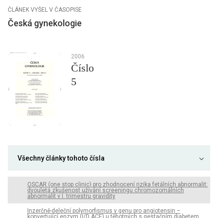
ČLÁNEK VYŠEL V ČASOPISE
Česká gynekologie
2006
Číslo
5
Všechny články tohoto čísla
OSCAR (one stop clinic) pro zhodnocení rizika fetálních abnormalit:
dvouletá zkušenost užívání screeningu chromozomálních
abnormalit v I. trimestru gravidity
Inzerčně-deleční polymorfismus v genu pro angiotensin –
konvertující enzym (I/D ACE) u těhotných s gestačním diabetem