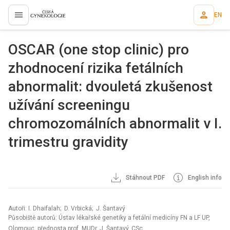
EN
proLékaře.cz
OSCAR (one stop clinic) pro
zhodnocení rizika fetálních
abnormalit: dvouletá zkušenost
užívání screeningu
chromozomálních abnormalit v I.
trimestru gravidity
Stáhnout PDF
English info
Autoři: I. Dhaifalah; D. Vrbická; J. Šantavý
Působiště autorů: Ústav lékařské genetiky a fetální medicíny FN a LF UP,
Olomouc, přednosta prof. MUDr. J. Šantavý, CSc.