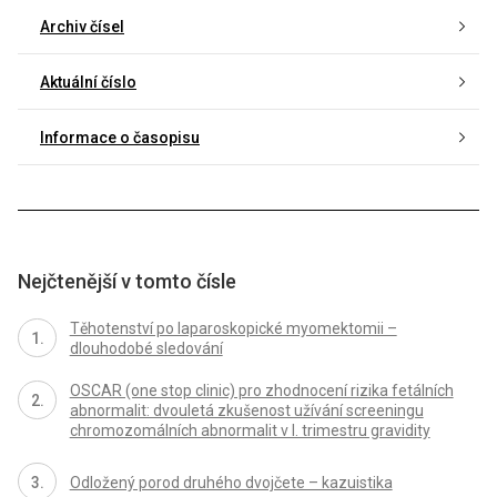
Archiv čísel
Aktuální číslo
Informace o časopisu
Nejčtenější v tomto čísle
Těhotenství po laparoskopické myomektomii –
dlouhodobé sledování
OSCAR (one stop clinic) pro zhodnocení rizika fetálních
abnormalit: dvouletá zkušenost užívání screeningu
chromozomálních abnormalit v I. trimestru gravidity
Odložený porod druhého dvojčete – kazuistika