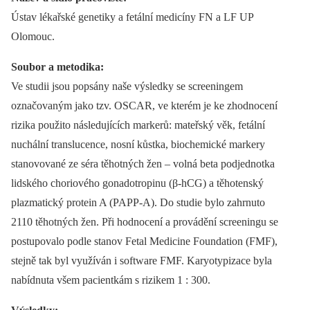
Ústav lékařské genetiky a fetální medicíny FN a LF UP
Olomouc.
Soubor a metodika:
Ve studii jsou popsány naše výsledky se screeningem
označovaným jako tzv. OSCAR, ve kterém je ke zhodnocení
rizika použito následujících markerů: mateřský věk, fetální
nuchální translucence, nosní kůstka, biochemické markery
stanovované ze séra těhotných žen –⁠ volná beta podjednotka
lidského choriového gonadotropinu (β-hCG) a těhotenský
plazmatický protein A (PAPP-A). Do studie bylo zahrnuto
2110 těhotných žen. Při hodnocení a provádění screeningu se
postupovalo podle stanov Fetal Medicine Foundation (FMF),
stejně tak byl využíván i software FMF. Karyotypizace byla
nabídnuta všem pacientkám s rizikem 1 : 300.