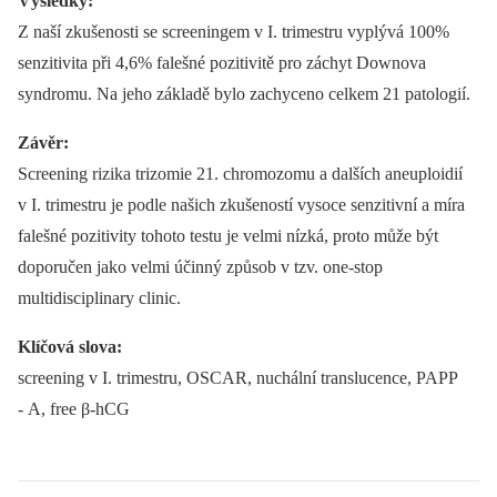
Výsledky:
Z naší zkušenosti se screeningem v I. trimestru vyplývá 100%
senzitivita při 4,6% falešné pozitivitě pro záchyt Downova
syndromu. Na jeho základě bylo zachyceno celkem 21 patologií.
Závěr:
Screening rizika trizomie 21. chromozomu a dalších aneuploidií
v I. trimestru je podle našich zkušeností vysoce senzitivní a míra
falešné pozitivity tohoto testu je velmi nízká, proto může být
doporučen jako velmi účinný způsob v tzv. one-stop
multidisciplinary clinic.
Klíčová slova:
screening v I. trimestru, OSCAR, nuchální translucence, PAPP
-⁠ A, free β-hCG