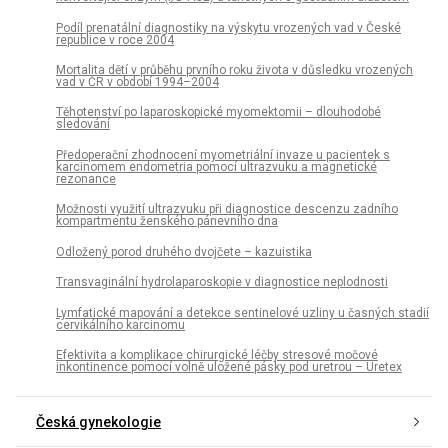
Podíl prenatální diagnostiky na výskytu vrozených vad v České
republice v roce 2004
Mortalita dětí v průběhu prvního roku života v důsledku vrozených
vad v ČR v období 1994–2004
Těhotenství po laparoskopické myomektomii – dlouhodobé
sledování
Předoperační zhodnocení myometriální invaze u pacientek s
karcinomem endometria pomocí ultrazvuku a magnetické
rezonance
Možnosti využití ultrazvuku při diagnostice descenzu zadního
kompartmentu ženského pánevního dna
Odložený porod druhého dvojčete – kazuistika
Transvaginální hydrolaparoskopie v diagnostice neplodnosti
Lymfatické mapování a detekce sentinelové uzliny u časných stadií
cervikálního karcinomu
Efektivita a komplikace chirurgické léčby stresové močové
inkontinence pomocí volně uložené pásky pod uretrou – Uretex
Česká gynekologie