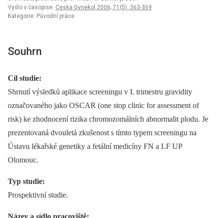
Vyšlo v časopise:
Ceska Gynekol 2006; 71(5): 363-369
Kategorie: Původní práce
Souhrn
Cíl studie:
Shrnutí výsledků aplikace screeningu v I. trimestru gravidity
označovaného jako OSCAR (one stop clinic for assessment of
risk) ke zhodnocení rizika chromozomálních abnormalit plodu. Je
prezentovaná dvouletá zkušenost s tímto typem screeningu na
Ústavu lékařské genetiky a fetální medicíny FN a LF UP
Olomouc.
Typ studie:
Prospektivní studie.
Název a sídlo pracoviště: