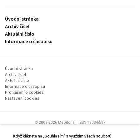
Úvodní stránka
Archiv čísel
Aktuální číslo
Informace o časopisu
Úvodní stránka
Archiv čísel
Aktuální číslo
Informace o časopisu
Prohlášení o cookies
Nastavení cookies
© 2008-2026 MeDitorial | ISSN 1803-6597
Stránky proLékaře.cz jsou určeny výhradně odborníkům ve
zdravotnictví.
Čtěte prohlášení
a
Zásady zpracování osobních údajů
.
Když kliknete na „Souhlasím“ s využitím všech souborů