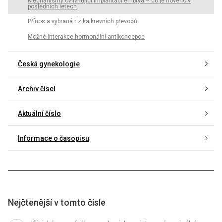
Mechanismy ovlivňující implantaci embrya – co je nového v
posledních letech
Přínos a vybraná rizika krevních převodů
Možné interakce hormonální antikoncepce
Česká gynekologie
Archiv čísel
Aktuální číslo
Informace o časopisu
Nejčtenější v tomto čísle