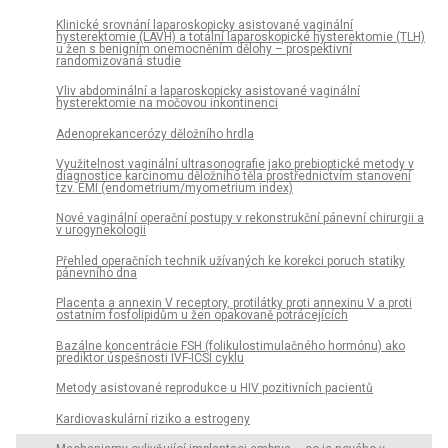
Klinické srovnání laparoskopicky asistované vaginální
hysterektomie (LAVH) a totální laparoskopické hysterektomie (TLH)
u žen s benigním onemocněním dělohy – prospektivní
randomizovaná studie
Vliv abdominální a laparoskopicky asistované vaginální
hysterektomie na močovou inkontinenci
Adenoprekancerózy děložního hrdla
Využitelnost vaginální ultrasonografie jako prebioptické metody v
diagnostice karcinomu děložního těla prostřednictvím stanovení
tzv. EMI (endometrium/myometrium index)
Nové vaginální operační postupy v rekonstrukční pánevní chirurgii a
v urogynekologii
Přehled operačních technik užívaných ke korekci poruch statiky
pánevního dna
Placenta a annexin V receptory, protilátky proti annexinu V a proti
ostatním fosfolipidům u žen opakovaně potrácejících
Bazálne koncentrácie FSH (folikulostimulačného hormónu) ako
prediktor úspešnosti IVF-ICSI cyklu
Metody asistované reprodukce u HIV pozitivních pacientů
Kardiovaskulární riziko a estrogeny