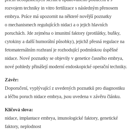
rozvojem techniky in vitro fertilizace s následným přenosem
embrya. Práce má upozornit na některé novější poznatky
o mechanismech regulujících nidaci a o jejich hlavních
poruchách. Jde zejména o imunitní faktory (protilátky, buňky,
cytokiny a další humorální působky), jejichž přesná regulace na
fetomaternálním rozhraní je rozhodující podmínkou úspěšné
nidace. Nové poznatky se objevily v genetice časného embrya,
nové pohledy přinášejí moderní endoskopické operační techniky.
Závěr:
Doporučení, vyplývající z uvedených poznatků pro diagnostiku
a léčbu poruch nidace embrya, jsou uvedena v závěru článku.
Klíčová slova:
nidace, implantace embrya, imunologické faktory, genetické
faktory, neplodnost