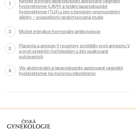
Klinické srovnání laparoskopicky asistované vaginální
hysterektomie (LAVH) a totální laparoskopické
hysterektomie (TLH) u žen s benigním onemocněním
dělohy – prospektivní randomizovaná studie
Možné interakce hormonální antikoncepce
Placenta a annexin V receptory, protilátky proti annexinu V
a proti ostatním fosfolipidům u žen opakovaně
potrácejících
Vliv abdominální a laparoskopicky asistované vaginální
hysterektomie na močovou inkontinenci
proLékaře.cz