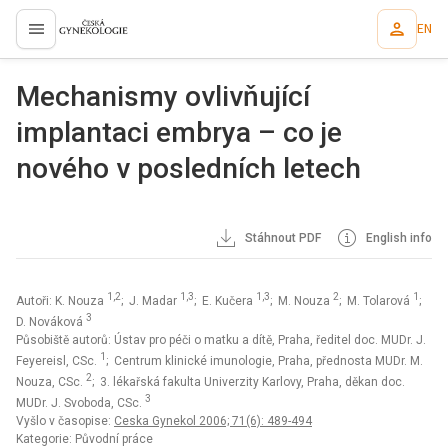
EN
proLékaře.cz
Mechanismy ovlivňující
implantaci embrya – co je
nového v posledních letech
Stáhnout PDF
English info
1,2
1,3
1,3
2
1
Autoři: K. Nouza
; J. Madar
; E. Kučera
; M. Nouza
; M. Tolarová
;
3
D. Nováková
Působiště autorů: Ústav pro péči o matku a dítě, Praha, ředitel doc. MUDr. J.
1
Feyereisl, CSc.
; Centrum klinické imunologie, Praha, přednosta MUDr. M.
2
Nouza, CSc.
; 3. lékařská fakulta Univerzity Karlovy, Praha, děkan doc.
3
MUDr. J. Svoboda, CSc.
Vyšlo v časopise:
Ceska Gynekol 2006; 71(6): 489-494
Kategorie: Původní práce