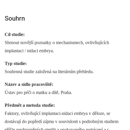
Souhrn
Cíl studie:
Shrnout novější poznatky o mechanismech, ovlivňujících
implantaci / nidaci embrya.
Typ studie:
Souhrnná studie založená na literárním přehledu.
Název a sídlo pracoviště:
Ústav pro péči o matku a dítě, Praha.
Předmět a metoda studie:
Faktory, ovlivňující implantaci-nidaci embrya v děloze, se
dostávají do popředí zájmu v souvislosti s podrobným studiem
příčin neobjasněných sterilit a opakovaného potrácení a s