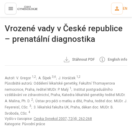
EN
proLékaře.cz
Vrozené vady v České republice
– prenatální diagnostika
Stáhnout PDF
English info
1,2
3,4
1,2
Autoři: V. Gregor
; A. Šípek
; J. Horáček
Působiště autorů: Oddělení lékařské genetiky, Fakultní Thomayerova
1
nemocnice, Praha, ředitel MUDr. P. Malý
; Institut postgraduálního
vzdělávání ve zdravotnictví, Praha, Katedra lékařské genetiky ředitel MUDr.
2
A. Malina, Ph. D.
; Ústav pro péči o matku a dítě, Praha, ředitel doc. MUDr. J.
3
Feyereisl, CSc.
; 3. lékařská fakulta UK, Praha, děkan doc. MUDr. B.
4
Svoboda, CSc.
Vyšlo v časopise:
Ceska Gynekol 2007; 72(4): 262-268
Kategorie: Původní práce