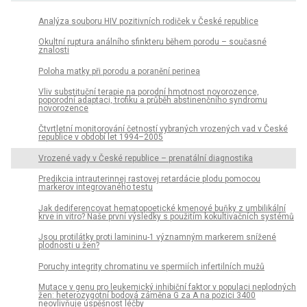
Analýza souboru HIV pozitivních rodiček v České republice
Okultní ruptura análního sfinkteru během porodu – současné
znalosti
Poloha matky při porodu a poranění perinea
Vliv substituční terapie na porodní hmotnost novorozence,
poporodní adaptaci, trofiku a průběh abstinenčního syndromu
novorozence
Čtvrtletní monitorování četností vybraných vrozených vad v České
republice v období let 1994–2005
Vrozené vady v České republice – prenatální diagnostika
Predikcia intrauterinnej rastovej retardácie plodu pomocou
markerov integrovaného testu
Jak dediferencovat hematopoetické kmenové buňky z umbilikální
krve in vitro? Naše první výsledky s použitím kokultivačních systémů
Jsou protilátky proti lamininu-1 významným markerem snížené
plodnosti u žen?
Poruchy integrity chromatinu ve spermiích infertilních mužů
Mutace v genu pro leukemický inhibiční faktor v populaci neplodných
žen: heterozygotní bodová záměna G za A na pozici 3400
neovlivňuje úspěšnost léčby