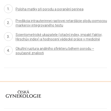
Poloha matky při porodu a poranění perinea
Predikcia intrauterinnej rastovej retardácie plodu pomocou
markerov integrovaného testu
Scientometrické ukazatele (citační index, impakt faktor,
Hirschův index) a hodnocení vědecké práce v medicíně
Okultní ruptura análního sfinkteru během porodu –
současné znalosti
proLékaře.cz