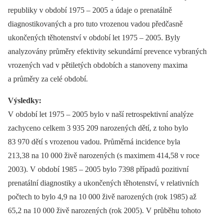
republiky v období 1975 –⁠ 2005 a údaje o prenatálně
diagnostikovaných a pro tuto vrozenou vadou předčasně
ukončených těhotenství v období let 1975 –⁠ 2005. Byly
analyzovány průměry efektivity sekundární prevence vybraných
vrozených vad v pětiletých obdobích a stanoveny maxima
a průměry za celé období.
Výsledky:
V období let 1975 –⁠ 2005 bylo v naší retrospektivní analýze
zachyceno celkem 3 935 209 narozených dětí, z toho bylo
83 970 dětí s vrozenou vadou. Průměrná incidence byla
213,38 na 10 000 živě narozených (s maximem 414,58 v roce
2003). V období 1985 –⁠ 2005 bylo 7398 případů pozitivní
prenatální diagnostiky a ukončených těhotenství, v relativních
počtech to bylo 4,9 na 10 000 živě narozených (rok 1985) až
65,2 na 10 000 živě narozených (rok 2005). V průběhu tohoto