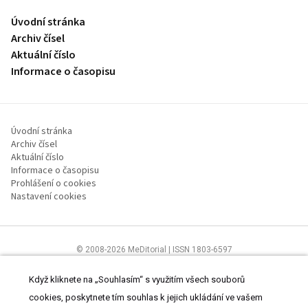
Úvodní stránka
Archiv čísel
Aktuální číslo
Informace o časopisu
Úvodní stránka
Archiv čísel
Aktuální číslo
Informace o časopisu
Prohlášení o cookies
Nastavení cookies
© 2008-2026 MeDitorial | ISSN 1803-6597
Stránky proLékaře.cz jsou určeny výhradně odborníkům ve
zdravotnictví.
Čtěte prohlášení
a
Zásady zpracování osobních údajů
.
Když kliknete na „Souhlasím“ s využitím všech souborů
cookies, poskytnete tím souhlas k jejich ukládání ve vašem