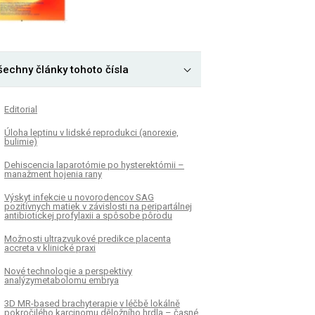
šechny články tohoto čísla
Editorial
Úloha leptinu v lidské reprodukci (anorexie,
bulimie)
Dehiscencia laparotómie po hysterektómii –
manažment hojenia rany
Výskyt infekcie u novorodencov SAG
pozitívnych matiek v závislosti na peripartálnej
antibiotickej profylaxii a spôsobe pôrodu
Možnosti ultrazvukové predikce placenta
accreta v klinické praxi
Nové technologie a perspektivy
analýzymetabolomu embrya
3D MR-based brachyterapie v léčbě lokálně
pokročilého karcinomu děložního hrdla – časné