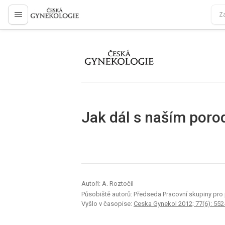
proLékaře.cz
proLékaře.cz
Jak dál s naším poro
Autoři: A. Roztočil
Působiště autorů: Předseda Pracovní skupiny pro 
Vyšlo v časopise:
Ceska Gynekol 2012; 77(6): 552