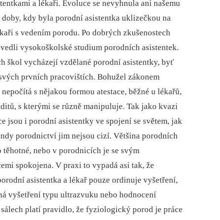
tentkami a lékaři. Evoluce se nevyhnula ani našemu
u doby, kdy byla porodní asistentka uklizečkou na
kaři s vedením porodu. Po dobrých zkušenostech
avedli vysokoškolské studium porodních asistentek.
h škol vycházejí vzdělané porodní asistentky, byť
a svých prvních pracovištích. Bohužel zákonem
nepočítá s nějakou formou atestace, běžné u lékařů,
ditů, s kterými se různě manipuluje. Tak jako kvazi
e jsou i porodní asistentky ve spojení se světem, jak
rendy porodnictví jim nejsou cizí. Většina porodních
o těhotné, nebo v porodnicích je se svým
mi spokojena. V praxi to vypadá asi tak, že
orodní asistentka a lékař pouze ordinuje vyšetření,
aná vyšetření typu ultrazvuku nebo hodnocení
sálech platí pravidlo, že fyziologický porod je práce