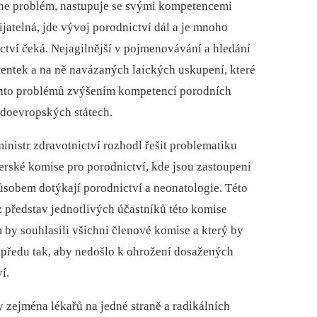
ikne problém, nastupuje se svými kompetencemi
řijatelná, jde vývoj porodnictví dál a je mnoho
ctví čeká. Nejagilnější v pojmenovávání a hledání
tentek a na ně navázaných laických uskupení, které
ěchto problémů zvýšením kompetencí porodních
adoevropských státech.
 ministr zdravotnictví rozhodl řešit problematiku
erské komise pro porodnictví, kde jsou zastoupeni
působem dotýkají porodnictví a neonatologie. Této
z představ jednotlivých účastníků této komise
 by souhlasili všichni členové komise a který by
předu tak, aby nedošlo k ohrožení dosažených
í.
y zejména lékařů na jedné straně a radikálních