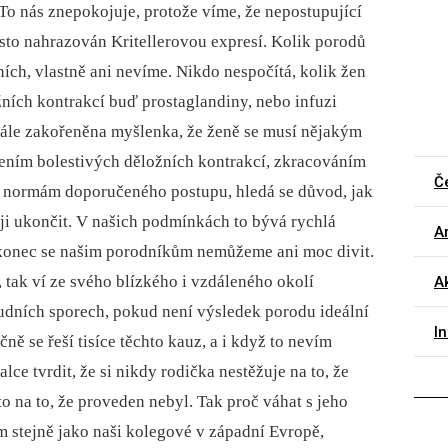
To nás znepokojuje, protože víme, že nepostupující
sto nahrazován Kritellerovou expresí. Kolik porodů
ích, vlastně ani nevíme. Nikdo nespočítá, kolik žen
žních kontrakcí buď prostaglandiny, nebo infuzi
tále zakořeněna myšlenka, že ženě se musí nějakým
ením bolestivých děložních kontrakcí, zkracováním
Č
í normám doporučeného postupu, hledá se důvod, jak
ěji ukončit. V našich podmínkách to bývá rychlá
Ar
akonec se našim porodníkům nemůžeme ani moc divit.
 tak ví ze svého blízkého i vzdáleného okolí
Ak
udních sporech, pokud není výsledek porodu ideální
I
ně se řeší tisíce těchto kauz, a i když to nevím
alce tvrdit, že si nikdy rodička nestěžuje na to, že
to na to, že proveden nebyl. Tak proč váhat s jeho
m stejně jako naši kolegové v západní Evropě,