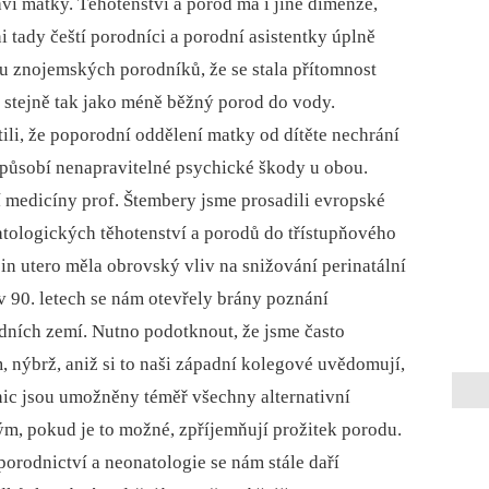
ví matky. Těhotenství a porod má i jiné dimenze,
i tady čeští porodníci a porodní asistentky úplně
ou znojemských porodníků, že se stala přítomnost
 stejně tak jako méně běžný porod do vody.
tili, že poporodní oddělení matky od dítěte nechrání
 působí nenapravitelné psychické škody u obou.
í medicíny prof. Štembery jsme prosadili evropské
patologických těhotenství a porodů do třístupňového
 in utero měla obrovský vliv na snižování perinatální
v 90. letech se nám otevřely brány poznání
ních zemí. Nutno podotknout, že jsme často
 nýbrž, aniž si to naši západní kolegové uvědomují,
nic jsou umožněny téměř všechny alternativní
ým, pokud je to možné, zpříjemňují prožitek porodu.
orodnictví a neonatologie se nám stále daří