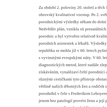
Za období 2. poloviny 20. století a těch 
obrovský kvalitativní vzestup. Po 2. sv
porodnickými výsledky někam do dolní p
Nedvědův plán, vznikla sít prenatálníc
porodnic a byl vytvořen relativně kvalit
porodních asistentek a lékařů. Výsledk
republika se mohla již v 60. letech pyš
s vyvinutými evropskými státy. V 60. l
diagnostických metod, které nadále zlep
získáváním, vynalézaví čeští porodníci
různými cestičkami tyto přístroje obstar
většině našich těhotných žen a rodiček ta
porodníků v čele s Frederikem Leboyer
jenom bez patologií provést ženu a její