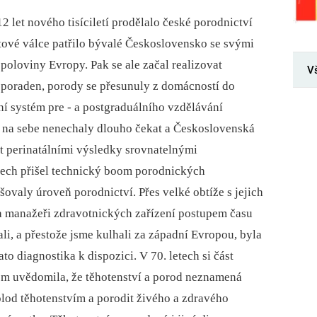
12 let nového tisíciletí prodělalo české porodnictví
ětové válce patřilo bývalé Československo se svými
oloviny Evropy. Pak se ale začal realizovat
V
h poraden, porody se přesunuly z domácností do
ní systém pre -⁠ a postgraduálního vzdělávání
y na sebe nenechaly dlouho čekat a Československá
nit perinatálními výsledky srovnatelnými
etech přišel technický boom porodnických
šovaly úroveň porodnictví. Přes velké obtíže s jejich
 a manažeři zdravotnických zařízení postupem času
ali, a přestože jsme kulhali za západní Evropou, byla
to diagnostika k dispozici. V 70. letech si část
em uvědomila, že těhotenství a porod neznamená
 plod těhotenstvím a porodit živého a zdravého