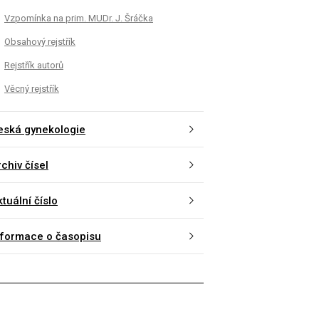
Vzpomínka na prim. MUDr. J. Šráčka
Obsahový rejstřík
Rejstřík autorů
Věcný rejstřík
eská gynekologie
chiv čísel
tuální číslo
nformace o časopisu