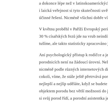
a dokonce lépe než v latinskoamerický
i laická veřejnost si tyto skutečnosti u
účinné řešení. Nicméně všichni dobře ví
V květnu proběhl v Paříži Evropský peri
30 % císařských řezů jde na vrub neind
tušíme, ale takto statisticky zpracováno 
Ani psychologický přístup k rodičce a 
porodnicích není na žádoucí úrovni. Ne
nicméně podle různých internetových di
cokoli, víme, že stále ještě přetrvává p
nejlepší a nejlíp uděláte, když se budete
objektem porodu bez větší možnosti do 
si svůj porod řídí, a porodní asistentka 