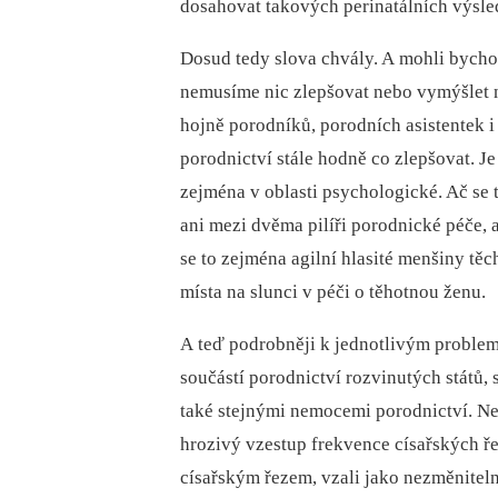
dosahovat takových perinatálních výsled
Dosud tedy slova chvály. A mohli bychom
nemusíme nic zlepšovat nebo vymýšlet no
hojně porodníků, porodních asistentek i 
porodnictví stále hodně co zlepšovat. Je 
zejména v oblasti psychologické. Ač se 
ani mezi dvěma pilíři porodnické péče, 
se to zejména agilní hlasité menšiny těc
místa na slunci v péči o těhotnou ženu.
A teď podrobněji k jednotlivým problem
součástí porodnictví rozvinutých států,
také stejnými nemocemi porodnictví. Nev
hrozivý vzestup frekvence císařských ře
císařským řezem, vzali jako nezměniteln