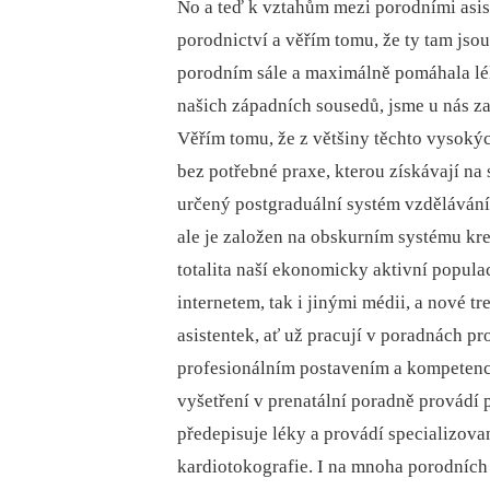
No a teď k vztahům mezi porodními asis
porodnictví a věřím tomu, že ty tam jso
porodním sále a maximálně pomáhala lé
našich západních sousedů, jsme u nás z
Věřím tomu, že z většiny těchto vysokýc
bez potřebné praxe, kterou získávají n
určený postgraduální systém vzdělávání 
ale je založen na obskurním systému kre
totalita naší ekonomicky aktivní populac
internetem, tak i jinými médii, a nové t
asistentek, ať už pracují v poradnách pr
profesionálním postavením a kompetence
vyšetření v prenatální poradně provádí p
předepisuje léky a provádí specializov
kardiotokografie. I na mnoha porodních 