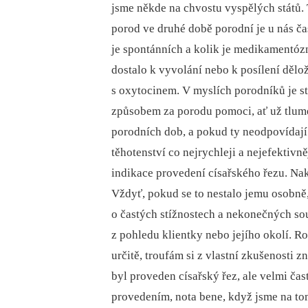
jsme někde na chvostu vyspělých států. 
porod ve druhé době porodní je u nás ča
je spontánních a kolik je medikamentózn
dostalo k vyvolání nebo k posílení dělo
s oxytocinem. V myslích porodníků je s
způsobem za porodu pomoci, ať už tlum
porodních dob, a pokud ty neodpovídaj
těhotenství co nejrychleji a nejefektivn
indikace provedení císařského řezu. N
Vždyť, pokud se to nestalo jemu osobně,
o častých stížnostech a nekonečných so
z pohledu klientky nebo jejího okolí. Roč
určitě, troufám si z vlastní zkušenosti zn
byl proveden císařský řez, ale velmi čas
provedením, nota bene, když jsme na to