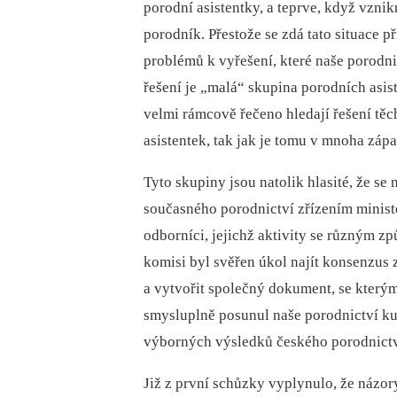
porodní asistentky, a teprve, když vzn
porodník. Přestože se zdá tato situace p
problémů k vyřešení, které naše porodni
řešení je „malá“ skupina porodních asis
velmi rámcově řečeno hledají řešení t
asistentek, tak jak je tomu v mnoha záp
Tyto skupiny jsou natolik hlasité, že se
současného porodnictví zřízením minist
odborníci, jejichž aktivity se různým z
komisi byl svěřen úkol najít konsenzus 
a vytvořit společný dokument, se kterým
smysluplně posunul naše porodnictví ku
výborných výsledků českého porodnictv
Již z první schůzky vyplynulo, že názor