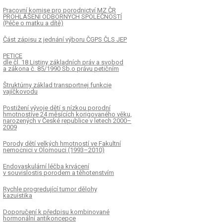
Pracovní komise pro porodnictví MZ ČR
PROHLÁŠENÍ ODBORNÝCH SPOLEČNOSTÍ
(Péče o matku a dítě)
Část zápisu z jednání výboru ČGPS ČLS JEP
PETICE
dle čl. 18 Listiny základních práv a svobod
a zákona č. 85/1990 Sb.o právu petičním
Štruktúrny základ transportnej funkcie
vajíčkovodu
Postižení vývoje dětí s nízkou porodní
hmotnostíve 24 měsících korigovaného věku,
narozených v České republice v letech 2000–
2009
Porody dětí velkých hmotností ve Fakultní
nemocnici v Olomouci (1993–2010)
Endovaskulární léčba krvácení
v souvislostis porodem a těhotenstvím
Rychle progredující tumor dělohy
kazuistika
Doporučení k předpisu kombinované
hormonální antikoncepce