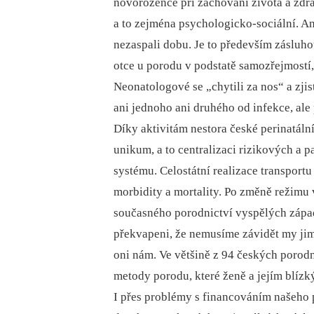
novorozence při zachování života a zdra
a to zejména psychologicko-sociální. An
nezaspali dobu. Je to především zásluh
otce u porodu v podstatě samozřejmostí,
Neonatologové se „chytili za nos“ a zjis
ani jednoho ani druhého od infekce, ale
Díky aktivitám nestora české perinatáln
unikum, a to centralizaci rizikových a 
systému. Celostátní realizace transportu
morbidity a mortality. Po změně režimu 
současného porodnictví vyspělých západ
překvapeni, že nemusíme závidět my jim,
oni nám. Ve většině z 94 českých porod
metody porodu, které ženě a jejím blízk
I přes problémy s financováním našeho p