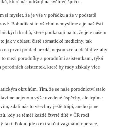
ků, které nás udržují na světové špičce.
 si myslet, že je vše v pořádku a že v podstatě
vé. Bohudík si to všichni nemyslíme a je naštěstí
laických kruhů, které poukazují na to, že je v našem
to jak v oblasti čistě somatické medicíny, tak
to na první pohled nezdá, nejsou zcela ideální vztahy
a to mezi porodníky a porodními asistentkami, týká
h porodních asistentek, které by rády získaly více
atickým okruhům. Tím, že se naše porodnictví stalo
 slavíme nejenom výše uvedené úspěchy, ale trpíme
ím, zdali nás to všechny ještě trápí, anebo jsme
zů, kdy se téměř každé čtvrté dítě v ČR rodí
ý fakt. Pokud jde o extrakční vaginální operace,