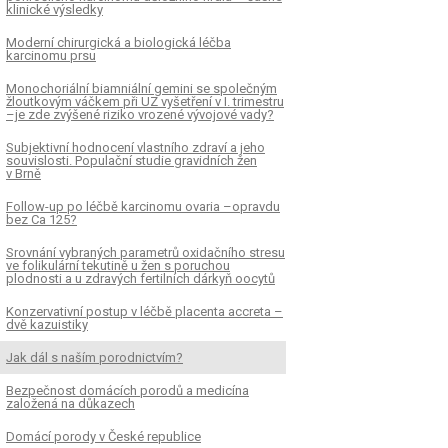
klinické výsledky
Moderní chirurgická a biologická léčba
karcinomu prsu
Monochoriální biamniální gemini se společným
žloutkovým váčkem při UZ vyšetření v I. trimestru
–je zde zvýšené riziko vrozené vývojové vady?
Subjektivní hodnocení vlastního zdraví a jeho
souvislosti. Populační studie gravidních žen
v Brně
Follow-up po léčbě karcinomu ovaria –opravdu
bez Ca 125?
Srovnání vybraných parametrů oxidačního stresu
ve folikulární tekutině u žen s poruchou
plodnosti a u zdravých fertilních dárkyň oocytů
Konzervativní postup v léčbě placenta accreta –
dvě kazuistiky
Jak dál s naším porodnictvím?
Bezpečnost domácích porodů a medicína
založená na důkazech
Domácí porody v České republice