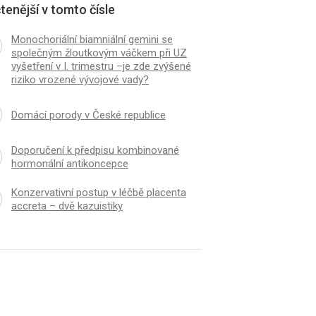
tenější v tomto čísle
Monochoriální biamniální gemini se
společným žloutkovým váčkem při UZ
vyšetření v I. trimestru –je zde zvýšené
riziko vrozené vývojové vady?
Domácí porody v České republice
Doporučení k předpisu kombinované
hormonální antikoncepce
Konzervativní postup v léčbě placenta
accreta – dvě kazuistiky