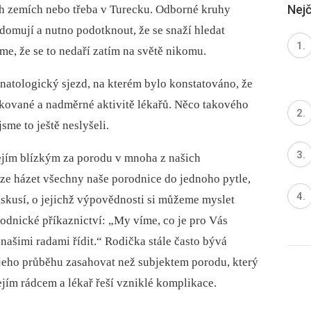
Nejč
ch zemích nebo třeba v Turecku. Odborné kruhy
vědomují a nutno podotknout, že se snaží hledat
me, že se to nedaří zatím na světě nikomu.
natologický sjezd, na kterém bylo konstatováno, že
ikované a nadměrné aktivitě lékařů. Něco takového
jsme to ještě neslyšeli.
jejím blízkým za porodu v mnoha z našich
lze házet všechny naše porodnice do jednoho pytle,
skusí, o jejichž výpovědnosti si můžeme myslet
orodnické příkaznictví: „My víme, co je pro Vás
 našimi radami řídit.“ Rodička stále často bývá
jeho průběhu zasahovat než subjektem porodu, který
jejím rádcem a lékař řeší vzniklé komplikace.