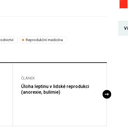
V
odnictví
Reprodukční medicína
ČLÁNEK
ČLÁNE
Úloha leptinu v lidské reprodukci
Dehis
(anorexie, bulimie)
hyste
rany