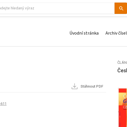
Úvodní stránka
Archiv čísel
ČLÁN
Čes
Stáhnout PDF
-611