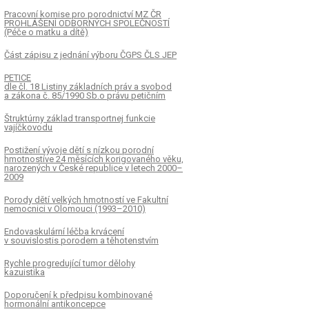
Pracovní komise pro porodnictví MZ ČR
PROHLÁŠENÍ ODBORNÝCH SPOLEČNOSTÍ
(Péče o matku a dítě)
Část zápisu z jednání výboru ČGPS ČLS JEP
PETICE
dle čl. 18 Listiny základních práv a svobod
a zákona č. 85/1990 Sb.o právu petičním
Štruktúrny základ transportnej funkcie
vajíčkovodu
Postižení vývoje dětí s nízkou porodní
hmotnostíve 24 měsících korigovaného věku,
narozených v České republice v letech 2000–
2009
Porody dětí velkých hmotností ve Fakultní
nemocnici v Olomouci (1993–2010)
Endovaskulární léčba krvácení
v souvislostis porodem a těhotenstvím
Rychle progredující tumor dělohy
kazuistika
Doporučení k předpisu kombinované
hormonální antikoncepce