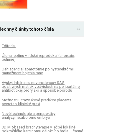
šechny články tohoto čísla
Editorial
Úloha leptinu v lidské reprodukci (anorexie,
bulimie)
Dehiscencia laparotómie po hysterektómii –
manažment hojenia rany
K
ČLÁNEK
Výskyt infekcie u novorodencov SAG
pozitívnych matiek v závislosti na peripartálnej
cencia laparotómie po
Výskyt infekcie u no
antibiotickej profylaxii a spôsobe pôrodu
rektómii – manažment hojenia
pozitívnych matiek v z
Možnosti ultrazvukové predikce placenta
peripartálnej antibioti
accreta v klinické praxi
a spôsobe pôrodu
Nové technologie a perspektivy
analýzymetabolomu embrya
3D MR-based brachyterapie v léčbě lokálně
pokročilého karcinomu děložního hrdla – časné