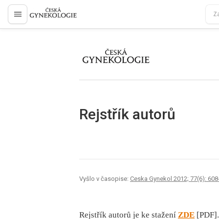
proLékaře.cz
proLékaře.cz
Rejstřík autorů
Vyšlo v časopise:
Ceska Gynekol 2012; 77(6): 608
Rejstřík autorů je ke stažení
ZDE
[PDF].