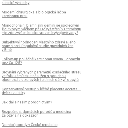
klinické výsledky
Moderní chirurgická a biologická léčba
karcinomu prsu
Monochoriální biamniální gemini se společným
žloutkovým váčkem při UZ vyšetření v I. trimestru
–je zde zvýšené riziko vrozené vývojové vady?
Subjektivní hodnocení vlastního zdraví a jeho
souvislosti. Populační studie gravidních žen
v Brně
Follow-up po léčbě karcinomu ovaria –opravdu
bez Ca 125?
Srovnání vybraných parametrů oxidačního stresu
ve folikulární tekutině u žen s poruchou
plodnosti a u zdravých fertilních dárkyň oocytů
Konzervativní postup v léčbě placenta accreta –
dvě kazuistiky
Jak dál s naším porodnictvím?
Bezpečnost domácích porodů a medicína
založená na důkazech
Domácí porody v České republice