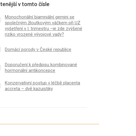
tenější v tomto čísle
Monochoriální biamniální gemini se
společným žloutkovým váčkem při UZ
vyšetření v I. trimestru –je zde zvýšené
riziko vrozené vývojové vady?
Domácí porody v České republice
Doporučení k předpisu kombinované
hormonální antikoncepce
Konzervativní postup v léčbě placenta
accreta – dvě kazuistiky