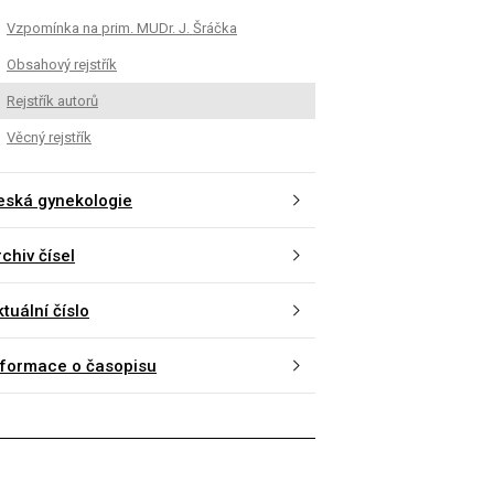
Vzpomínka na prim. MUDr. J. Šráčka
Obsahový rejstřík
Rejstřík autorů
Věcný rejstřík
eská gynekologie
chiv čísel
tuální číslo
nformace o časopisu