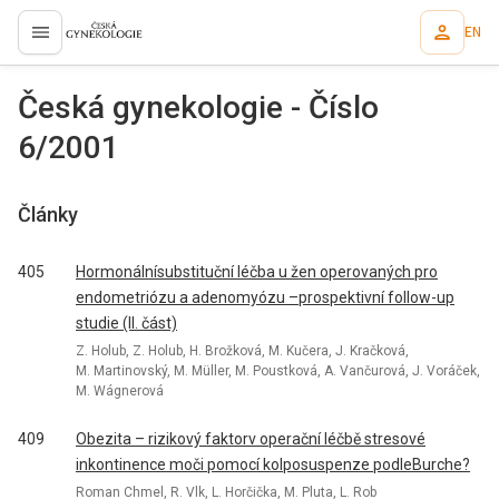
EN
proLékaře.cz
Česká gynekologie - Číslo
6/2001
Články
405
Hormonálnísubstituční léčba u žen operovaných pro
endometriózu a adenomyózu –prospektivní follow-up
studie (II. část)
Z. Holub, Z. Holub, H. Brožková, M. Kučera, J. Kračková,
M. Martinovský, M. Müller, M. Poustková, A. Vančurová, J. Voráček,
M. Wágnerová
409
Obezita – rizikový faktorv operační léčbě stresové
inkontinence moči pomocí kolposuspenze podleBurche?
Roman Chmel, R. Vlk, L. Horčička, M. Pluta, L. Rob