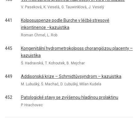
V. Paseková, K. Veselá, G. Tauwinklová, J. Veselý
441
Kolposuspenze podle Burche v léčbě stresové
inkontinence –kazuistika
Roman Chmel, L. Rob
445
Kongenitální hydrometrokolposs chorangiózou placenty –
kazuistika
Š. Hadravská, T. Kohoutek, B. Mejchar
449
Addisonská krize – Schmidtůvsyndrom – kazuistika
M. Lubušký, Š. Machač, D. Ľubušký, Milan Kudela
452
Patologické stavy se zvýšenou hladinou prolaktinu
P. Hrachovec