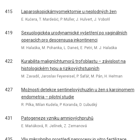
415
Laparoskopickámyomektomie u neplodných žen
E. Kučera, T. Mardešić, P. Müller, J. Hulvert, J. Vobořil
419
Sexuologickéa urodynamické vyšetření po vaginálních
operacích pro descensusa inkontinenci
M. Halaška, M. Pohanka, L. Daneš, E. Petri, M. J. Halaška
422
Kurabilita maligníchtumorů trofoblastu – závislost na
histologickém typu a rizikovýchstupních
M. Zavadil, Jaroslav Feyereisel, P. Šafář, M. Pán, H. Heřman
427
Možnosti detekce sentinelovýchuzlin u žen s karcinomem
endometria – pilotní studie
R. Pilka, Milan Kudela, P. Koranda, D. Ľubušký
431
Patogeneze vzniku amniovýchpruhů
E. Maňáková, R. Jelínek, Z. Zemanová
435
Vliv mikrobního prostředí naprocesy in vitro fertilizace