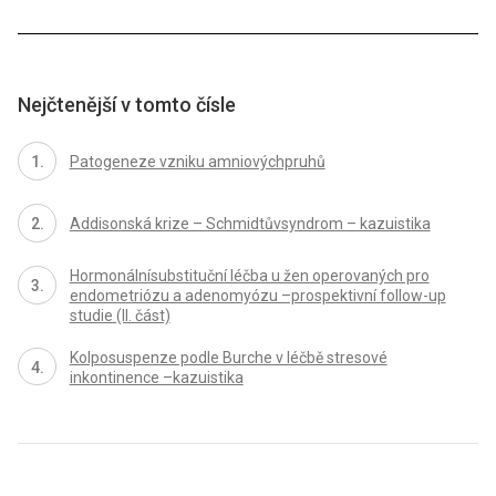
Nejčtenější v tomto čísle
Patogeneze vzniku amniovýchpruhů
Addisonská krize – Schmidtůvsyndrom – kazuistika
Hormonálnísubstituční léčba u žen operovaných pro
endometriózu a adenomyózu –prospektivní follow-up
studie (II. část)
Kolposuspenze podle Burche v léčbě stresové
inkontinence –kazuistika