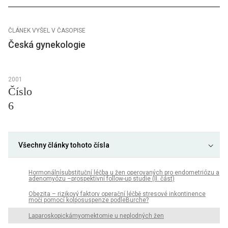
ČLÁNEK VYŠEL V ČASOPISE
Česká gynekologie
2001
Číslo
6
Všechny články tohoto čísla
Hormonálnísubstituční léčba u žen operovaných pro endometriózu a
adenomyózu –prospektivní follow-up studie (II. část)
Obezita – rizikový faktorv operační léčbě stresové inkontinence
moči pomocí kolposuspenze podleBurche?
Laparoskopickámyomektomie u neplodných žen