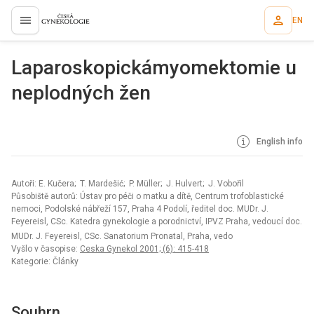
EN
proLékaře.cz
Laparoskopickámyomektomie u
neplodných žen
English info
Autoři: E. Kučera; T. Mardešić; P. Müller; J. Hulvert; J. Vobořil
Působiště autorů: Ústav pro péči o matku a dítě, Centrum trofoblastické
nemoci, Podolské nábřeží 157, Praha 4 Podolí, ředitel doc. MUDr. J.
Feyereisl, CSc. Katedra gynekologie a porodnictví, IPVZ Praha, vedoucí doc.
MUDr. J. Feyereisl, CSc. Sanatorium Pronatal, Praha, vedo
Vyšlo v časopise:
Ceska Gynekol 2001; (6): 415-418
Kategorie: Články
Souhrn