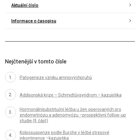
Aktuální číslo
Informace o časopisu
Nejčtenější v tomto čísle
Patogeneze vzniku amniovýchpruhů
Addisonská krize – Schmidtůvsyndrom – kazuistika
Hormonálnísubstituční léčba u žen operovaných pro
endometriózu a adenomyózu –prospektivní follow-up
studie (II. část)
Kolposuspenze podle Burche v léčbě stresové
inkontinence –kazuistika