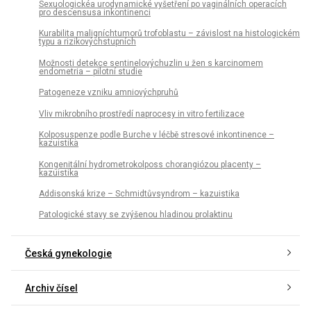
Sexuologickéa urodynamické vyšetření po vaginálních operacích
pro descensusa inkontinenci
Kurabilita maligníchtumorů trofoblastu – závislost na histologickém
typu a rizikovýchstupních
Možnosti detekce sentinelovýchuzlin u žen s karcinomem
endometria – pilotní studie
Patogeneze vzniku amniovýchpruhů
Vliv mikrobního prostředí naprocesy in vitro fertilizace
Kolposuspenze podle Burche v léčbě stresové inkontinence –
kazuistika
Kongenitální hydrometrokolposs chorangiózou placenty –
kazuistika
Addisonská krize – Schmidtůvsyndrom – kazuistika
Patologické stavy se zvýšenou hladinou prolaktinu
Česká gynekologie
Archiv čísel