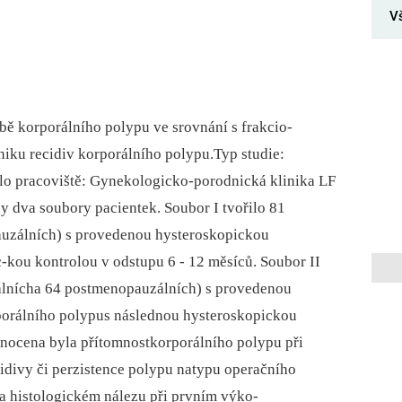
V
bě korporálního polypu ve srovnání s frakcio-
niku recidiv korporálního polypu.Typ studie:
dlo pracoviště: Gynekologicko-porodnická klinika LF
 dva soubory pacientek. Soubor I tvořilo 81
uzálních) s provedenou hysteroskopickou
kou kontrolou v odstupu 6 -⁠ 12 měsíců. Soubor II
álnícha 64 postmenopauzálních) s provedenou
porálního polypus následnou hysteroskopickou
nocena byla přítomnostkorporálního polypu při
cidivy či perzistence polypu natypu operačního
 a histologickém nálezu při prvním výko-