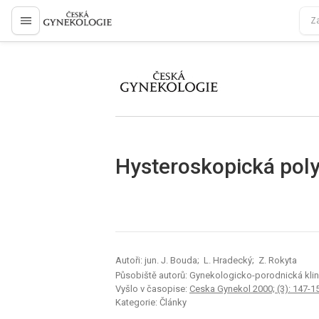
proLékaře.cz
proLékaře.cz
Hysteroskopická pol
Autoři: jun. J. Bouda; L. Hradecký; Z. Rokyta
Působiště autorů: Gynekologicko-porodnická klini
Vyšlo v časopise:
Ceska Gynekol 2000; (3): 147-1
Kategorie: Články