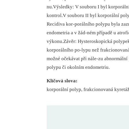
nu.Výsledky: V souboru I byl korporáln
kontrol.V souboru II byl korporální pol
Recidiva kor-porálního polypu byla za
endometria a v žád-ném případě u atrof
výkonu.Závěr: Hysteroskopická polypekt
korporálního po-lypu než frakcionovaná
možné očekávat při nále-zu abnormální p
polypu či okolním endometriu.
Klíčová slova:
korporální polyp, frakcionovaná kyretá