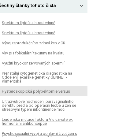
šechny články tohoto čísla
Spektrum lipidů u intrauterinně
Spektrum lipidů u intrauterinně
Vývoj reprodukčního zdraví žen v ČR
Vliv pH folikulární tekutiny na kvalitu
Využití kryokonzervovaných spermií
Prenatální cytogenetická diagnostika na
Oddělení lékařské genetiky GENNET -
Klimentská
Hysteroskopická polypektomie versus
Ultrazvukové hodnocení paravaginálního
defektu před a po operační léčbě u žen se
stresovým typem inkontinence moči
Leidenská mutace faktoru V u uživatelek
hormonální antikoncepce
Psychosexuální vývoj a pohlavní život žen s