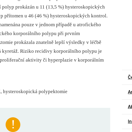
í polyp prokázán u 11 (13,5 %) hysteroskopických
yp přítomen u 46 (46 %) hysteroskopických kontrol.
znamenána pouze v jednom případě u atrofického
ického korporálního polypu při prvním
omie prokázala znatelně lepší výsledky v léčbě
 kyretáž. Riziko recidivy korporálního polypu je
roliferační aktivity či hyperplazie v korporálním
Č
ž, hysteroskopická polypektomie
Ar
Ak
I