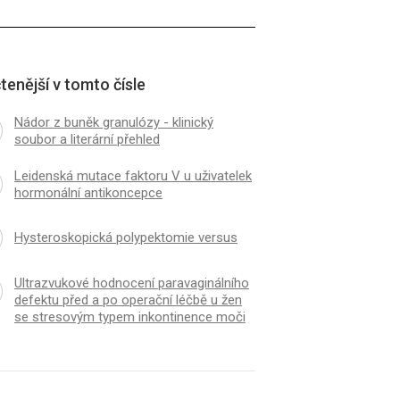
tenější v tomto čísle
Nádor z buněk granulózy - klinický
soubor a literární přehled
Leidenská mutace faktoru V u uživatelek
hormonální antikoncepce
Hysteroskopická polypektomie versus
Ultrazvukové hodnocení paravaginálního
defektu před a po operační léčbě u žen
se stresovým typem inkontinence moči
K
ČLÁNEK
 reprodukčního zdraví žen v ČR
Vliv pH folikulární teku