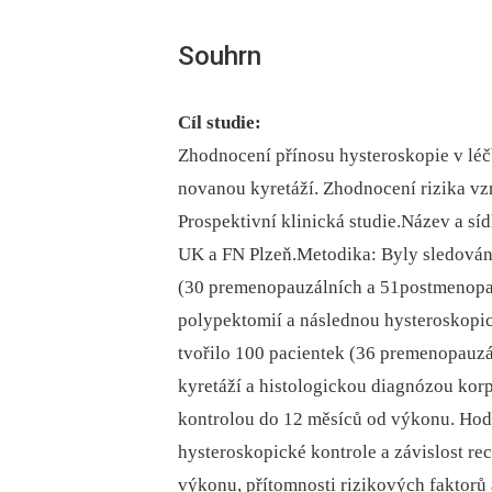
Souhrn
Cíl studie:
Zhodnocení přínosu hysteroskopie v léč
novanou kyretáží. Zhodnocení rizika vz
Prospektivní klinická studie.Název a sí
UK a FN Plzeň.Metodika: Byly sledovány
(30 premenopauzálních a 51postmenopa
polypektomií a následnou hysteroskopic-
tvořilo 100 pacientek (36 premenopauz
kyretáží a histologickou diagnózou kor
kontrolou do 12 měsíců od výkonu. Hod
hysteroskopické kontrole a závislost re
výkonu, přítomnosti rizikových faktorů