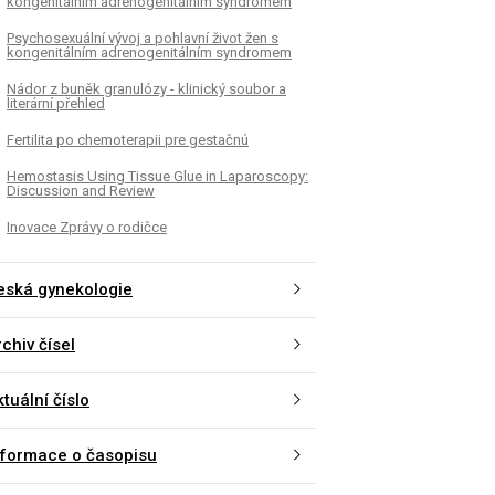
kongenitálním adrenogenitálním syndromem
Psychosexuální vývoj a pohlavní život žen s
kongenitálním adrenogenitálním syndromem
Nádor z buněk granulózy - klinický soubor a
literární přehled
Fertilita po chemoterapii pre gestačnú
Hemostasis Using Tissue Glue in Laparoscopy:
Discussion and Review
Inovace Zprávy o rodičce
eská gynekologie
chiv čísel
tuální číslo
nformace o časopisu