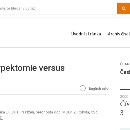
Úvodní stránka
Archiv čísel
ČLÁN
ypektomie versus
Čes
English info
2000
Čís
3
ka LF UK a FN Plzeň, přednosta doc. MUDr. Z. Rokyta, CSc.
51