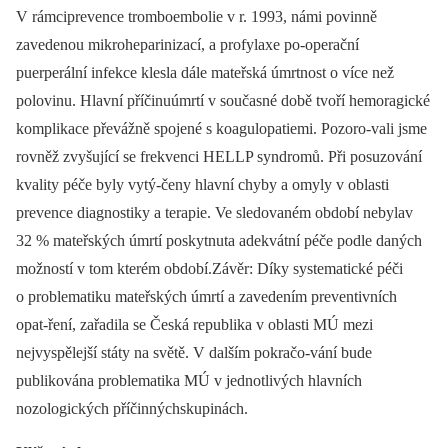
V rámciprevence tromboembolie v r. 1993, námi povinně
zavedenou mikroheparinizací, a profylaxe po-operační
puerperální infekce klesla dále mateřská úmrtnost o více než
polovinu. Hlavní příčinuúmrtí v současné době tvoří hemoragické
komplikace převážně spojené s koagulopatiemi. Pozoro-vali jsme
rovněž zvyšující se frekvenci HELLP syndromů. Při posuzování
kvality péče byly vytý-čeny hlavní chyby a omyly v oblasti
prevence diagnostiky a terapie. Ve sledovaném období nebylav
32 % mateřských úmrtí poskytnuta adekvátní péče podle daných
možností v tom kterém období.Závěr: Díky systematické péči
o problematiku mateřských úmrtí a zavedením preventivních
opat-ření, zařadila se Česká republika v oblasti MÚ mezi
nejvyspělejší státy na světě. V dalším pokračo-vání bude
publikována problematika MÚ v jednotlivých hlavních
nozologických příčinnýchskupinách.