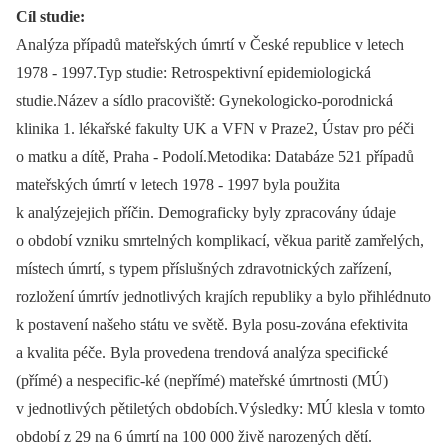
Cíl studie:
Analýza případů mateřských úmrtí v České republice v letech
1978 -⁠ 1997.Typ studie: Retrospektivní epidemiologická
studie.Název a sídlo pracoviště: Gynekologicko-porodnická
klinika 1. lékařské fakulty UK a VFN v Praze2, Ústav pro péči
o matku a dítě, Praha -⁠ Podolí.Metodika: Databáze 521 případů
mateřských úmrtí v letech 1978 -⁠ 1997 byla použita
k analýzejejich příčin. Demograficky byly zpracovány údaje
o období vzniku smrtelných komplikací, věkua paritě zamřelých,
místech úmrtí, s typem příslušných zdravotnických zařízení,
rozložení úmrtív jednotlivých krajích republiky a bylo přihlédnuto
k postavení našeho státu ve světě. Byla posu-zována efektivita
a kvalita péče. Byla provedena trendová analýza specifické
(přímé) a nespecific-ké (nepřímé) mateřské úmrtnosti (MÚ)
v jednotlivých pětiletých obdobích.Výsledky: MÚ klesla v tomto
období z 29 na 6 úmrtí na 100 000 živě narozených dětí.