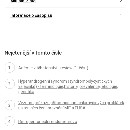
Aktuální číslo
Informace o časopisu
Nejčtenější v tomto čísle
Anémie v těhotenství - review (1. část)
Hyperandrogenní syndrom (syndrompolycystických
vaječníků) - terminologie,historie, prevalence, etiologie,
genetika
Význam průkazu přítomnostiantichlamydiových protilátek
u sterilních žen -srovnání MIF a ELISA
Retroperitoneální endometrióza