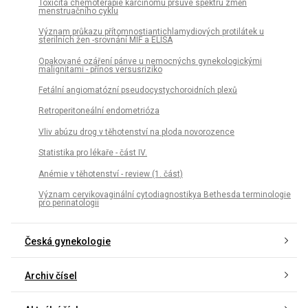
Toxicita chemoterapie karcinomu prsuve spektru změn
menstruačního cyklu
Význam průkazu přítomnostiantichlamydiových protilátek u
sterilních žen -srovnání MIF a ELISA
Opakované ozáření pánve u nemocnýchs gynekologickými
malignitami - přínos versusriziko
Fetální angiomatózní pseudocystychoroidních plexů
Retroperitoneální endometrióza
Vliv abúzu drog v těhotenství na ploda novorozence
Statistika pro lékaře - část IV.
Anémie v těhotenství - review (1. část)
Význam cervikovaginální cytodiagnostikya Bethesda terminologie
pro perinatologii
Česká gynekologie
Archiv čísel