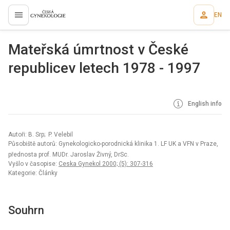
EN
proLékaře.cz
Mateřská úmrtnost v České
republicev letech 1978 - 1997
English info
Autoři: B. Srp; P. Velebil
Působiště autorů: Gynekologicko-porodnická klinika 1. LF UK a VFN v Praze,
přednosta prof. MUDr. Jaroslav Živný, DrSc.
Vyšlo v časopise:
Ceska Gynekol 2000; (5): 307-316
Kategorie: Články
Souhrn