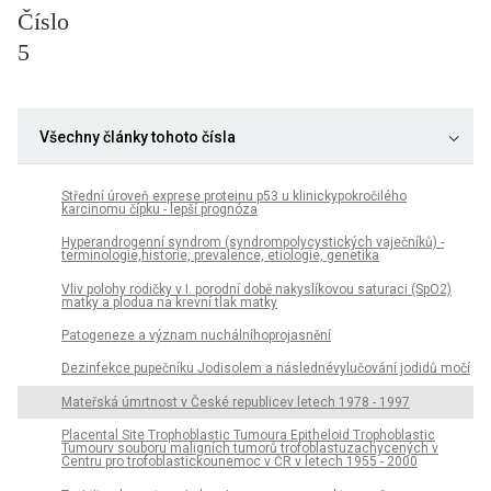
Číslo
5
Všechny články tohoto čísla
Střední úroveň exprese proteinu p53 u klinickypokročilého
karcinomu čípku - lepší prognóza
Hyperandrogenní syndrom (syndrompolycystických vaječníků) -
terminologie,historie, prevalence, etiologie, genetika
Vliv polohy rodičky v I. porodní době nakyslíkovou saturaci (SpO2)
matky a plodua na krevní tlak matky
Patogeneze a význam nuchálníhoprojasnění
Dezinfekce pupečníku Jodisolem a následnévylučování jodidů močí
Mateřská úmrtnost v České republicev letech 1978 - 1997
Placental Site Trophoblastic Tumoura Epitheloid Trophoblastic
Tumourv souboru maligních tumorů trofoblastuzachycených v
Centru pro trofoblastickounemoc v ČR v letech 1955 - 2000