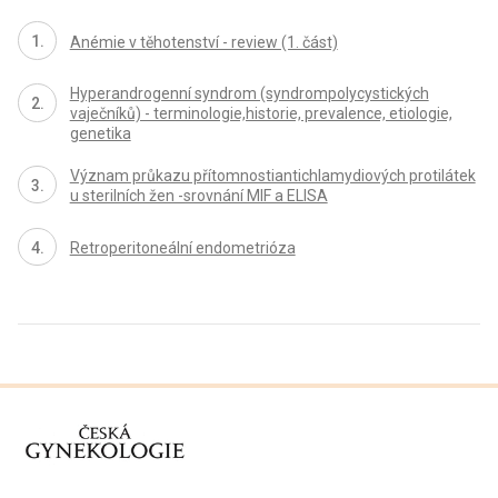
Anémie v těhotenství - review (1. část)
Hyperandrogenní syndrom (syndrompolycystických
vaječníků) - terminologie,historie, prevalence, etiologie,
genetika
Význam průkazu přítomnostiantichlamydiových protilátek
u sterilních žen -srovnání MIF a ELISA
Retroperitoneální endometrióza
proLékaře.cz