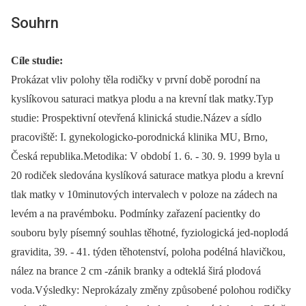
Souhrn
Cíle studie:
Prokázat vliv polohy těla rodičky v první době porodní na
kyslíkovou saturaci matkya plodu a na krevní tlak matky.Typ
studie: Prospektivní otevřená klinická studie.Název a sídlo
pracoviště: I. gynekologicko-porodnická klinika MU, Brno,
Česká republika.Metodika: V období 1. 6. -⁠ 30. 9. 1999 byla u
20 rodiček sledována kyslíková saturace matkya plodu a krevní
tlak matky v 10minutových intervalech v poloze na zádech na
levém a na pravémboku. Podmínky zařazení pacientky do
souboru byly písemný souhlas těhotné, fyziologická jed-noplodá
gravidita, 39. -⁠ 41. týden těhotenství, poloha podélná hlavičkou,
nález na brance 2 cm -zánik branky a odteklá širá plodová
voda.Výsledky: Neprokázaly změny způsobené polohou rodičky