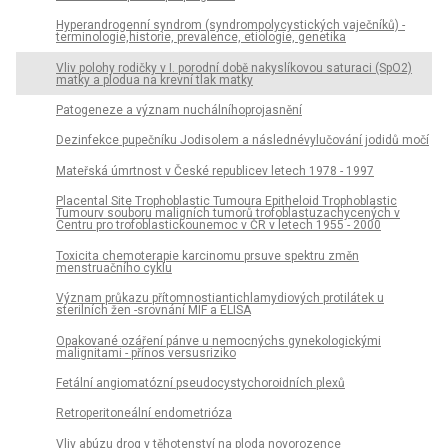
Hyperandrogenní syndrom (syndrompolycystických vaječníků) -
terminologie,historie, prevalence, etiologie, genetika
Vliv polohy rodičky v I. porodní době nakyslíkovou saturaci (SpO2)
matky a plodua na krevní tlak matky
Patogeneze a význam nuchálníhoprojasnění
Dezinfekce pupečníku Jodisolem a následnévylučování jodidů močí
Mateřská úmrtnost v České republicev letech 1978 - 1997
Placental Site Trophoblastic Tumoura Epitheloid Trophoblastic
Tumourv souboru maligních tumorů trofoblastuzachycených v
Centru pro trofoblastickounemoc v ČR v letech 1955 - 2000
Toxicita chemoterapie karcinomu prsuve spektru změn
menstruačního cyklu
Význam průkazu přítomnostiantichlamydiových protilátek u
sterilních žen -srovnání MIF a ELISA
Opakované ozáření pánve u nemocnýchs gynekologickými
malignitami - přínos versusriziko
Fetální angiomatózní pseudocystychoroidních plexů
Retroperitoneální endometrióza
Vliv abúzu drog v těhotenství na ploda novorozence