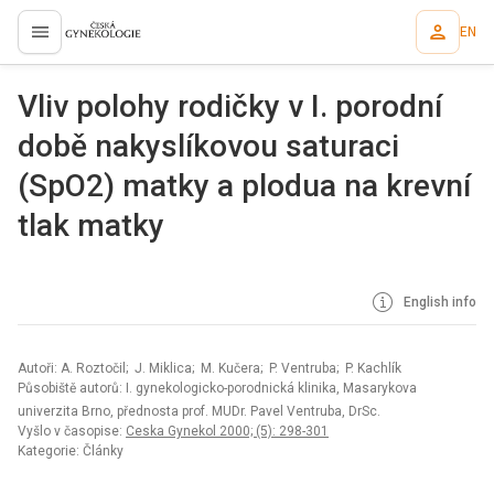
EN
proLékaře.cz
Vliv polohy rodičky v I. porodní
době nakyslíkovou saturaci
(SpO2) matky a plodua na krevní
tlak matky
English info
Autoři: A. Roztočil; J. Miklica; M. Kučera; P. Ventruba; P. Kachlík
Působiště autorů: I. gynekologicko-porodnická klinika, Masarykova
univerzita Brno, přednosta prof. MUDr. Pavel Ventruba, DrSc.
Vyšlo v časopise:
Ceska Gynekol 2000; (5): 298-301
Kategorie: Články