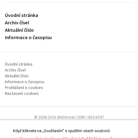
Úvodní stránka
Archiv čísel
Aktuální číslo
Informace o časopisu
Úvodní stránka
Archiv čísel
Aktuální číslo
Informace o časopisu
Prohlášení o cookies
Nastavení cookies
© 2008-2026 MeDitorial | ISSN 1803-6597
Stránky proLékaře.cz jsou určeny výhradně odborníkům ve
zdravotnictví.
Čtěte prohlášení
a
Zásady zpracování osobních údajů
.
Když kliknete na „Souhlasím“ s využitím všech souborů