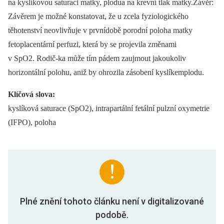
na kyslíkovou saturaci matky, plodua na krevní tlak matky.Závěr:
Závěrem je možné konstatovat, že u zcela fyziologického
těhotenství neovlivňuje v prvnídobě porodní poloha matky
fetoplacentární perfuzi, která by se projevila změnami
v SpO2. Rodič-ka může tím pádem zaujmout jakoukoliv
horizontální polohu, aniž by ohrozila zásobení kyslíkemplodu.
Klíčová slova:
kyslíková saturace (SpO2), intrapartální fetální pulzní oxymetrie
(IFPO), poloha
Plné znění tohoto článku není v digitalizované
podobě.