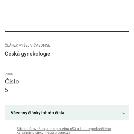
ČLÁNEK VYŠEL V ČASOPISE
Česká gynekologie
2000
Číslo
5
Všechny články tohoto čísla
Střední úroveň exprese proteinu p53 u klinickypokročilého
karcinomu čípku - lepší prognóza