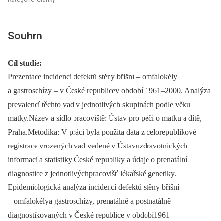
Kategorie: Články
Souhrn
Cíl studie:
Prezentace incidencí defektů stěny břišní –⁠ omfalokély
a gastroschízy –⁠ v České republicev období 1961–2000. Analýza
prevalencí těchto vad v jednotlivých skupinách podle věku
matky.Název a sídlo pracoviště: Ústav pro péči o matku a dítě,
Praha.Metodika: V práci byla použita data z celorepublikové
registrace vrozených vad vedené v Ústavuzdravotnických
informací a statistiky České republiky a údaje o prenatální
diagnostice z jednotlivýchpracovišť lékařské genetiky.
Epidemiologická analýza incidencí defektů stěny břišní
–⁠ omfalokélya gastroschízy, prenatálně a postnatálně
diagnostikovaných v České republice v období1961–