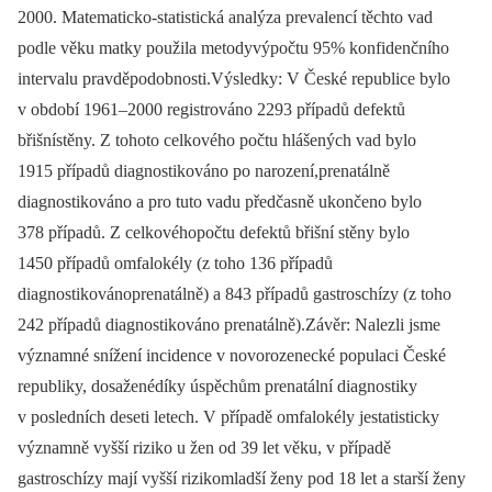
2000. Matematicko-statistická analýza prevalencí těchto vad
podle věku matky použila metodyvýpočtu 95% konfidenčního
intervalu pravděpodobnosti.Výsledky: V České republice bylo
v období 1961–2000 registrováno 2293 případů defektů
břišnístěny. Z tohoto celkového počtu hlášených vad bylo
1915 případů diagnostikováno po narození,prenatálně
diagnostikováno a pro tuto vadu předčasně ukončeno bylo
378 případů. Z celkovéhopočtu defektů břišní stěny bylo
1450 případů omfalokély (z toho 136 případů
diagnostikovánoprenatálně) a 843 případů gastroschízy (z toho
242 případů diagnostikováno prenatálně).Závěr: Nalezli jsme
významné snížení incidence v novorozenecké populaci České
republiky, dosaženédíky úspěchům prenatální diagnostiky
v posledních deseti letech. V případě omfalokély jestatisticky
významně vyšší riziko u žen od 39 let věku, v případě
gastroschízy mají vyšší rizikomladší ženy pod 18 let a starší ženy