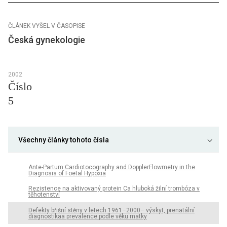
ČLÁNEK VYŠEL V ČASOPISE
Česká gynekologie
2002
Číslo
5
Všechny články tohoto čísla
Ante-Partum Cardiotocography and DopplerFlowmetry in the
Diagnosis of Foetal Hypoxia
Rezistence na aktivovaný protein Ca hluboká žilní trombóza v
těhotenství
Defekty břišní stěny v letech 1961–2000– výskyt, prenatální
diagnostikaa prevalence podle věku matky