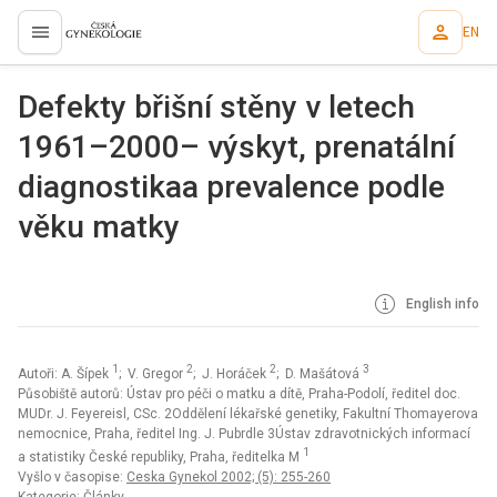
EN
proLékaře.cz
Defekty břišní stěny v letech
1961–2000– výskyt, prenatální
diagnostikaa prevalence podle
věku matky
English info
1
2
2
3
Autoři: A. Šípek
; V. Gregor
; J. Horáček
; D. Mašátová
Působiště autorů: Ústav pro péči o matku a dítě, Praha-Podolí, ředitel doc.
MUDr. J. Feyereisl, CSc. 2Oddělení lékařské genetiky, Fakultní Thomayerova
nemocnice, Praha, ředitel Ing. J. Pubrdle 3Ústav zdravotnických informací
1
a statistiky České republiky, Praha, ředitelka M
Vyšlo v časopise:
Ceska Gynekol 2002; (5): 255-260