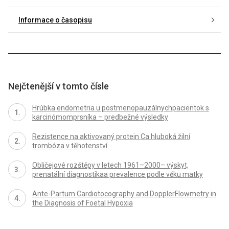
Informace o časopisu
Nejčtenější v tomto čísle
Hrúbka endometria u postmenopauzálnychpacientok s
karcinómomprsníka – predbežné výsledky
Rezistence na aktivovaný protein Ca hluboká žilní
trombóza v těhotenství
Obličejové rozštěpy v letech 1961–2000– výskyt,
prenatální diagnostikaa prevalence podle věku matky
Ante-Partum Cardiotocography and DopplerFlowmetry in
the Diagnosis of Foetal Hypoxia