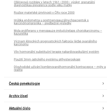
Obličejové rozštěpy v letech 1961–2000– výskyt, prenatální
diagnostikaa prevalence podle věku matky
Rozbor mateřské úmrtnosti v ČRv roce 2000
Hrúbka endometria u postmenopauzálnychpacientok s
karcinómomprsníka – predbežné výsledky
Mola proliferans v menopauze imitujícírelaps choriokarcinomu –
kazuistika
Význam klinických prognostických faktorův léčbě ovariálního
karcinomu
Vliv hormonální substituční terapie nakardiovaskulární systém
Použití 3mm optického systému přihysteroskopii
Dlouhodobé užívání kombinovanéhormonální kontracepce – mýty a
realita
Česká gynekologie
Archiv čísel
Aktuální číslo