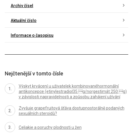
Archiv čísel
Aktuální číslo
Informace o časopisu
Nejčtenější v tomto čísle
Výskyt krvácení u uživatelek kombinovanéhormonální
antikoncepce (etinylestradiol35 g/norgestimát 250 g)
v závislosti napravidelnosti a způsobu zahájení užívání
Zvyšuje grapefruitová šťáva dostupnostorálně podaných
sexuálních steroidů?
Celiakie a poruchy plodnosti u žen