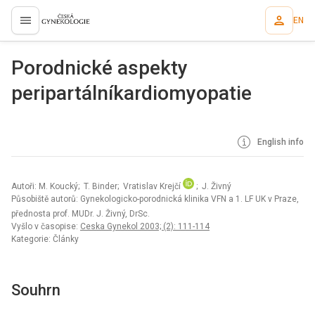
EN
proLékaře.cz
Porodnické aspekty
peripartálníkardiomyopatie
English info
Autoři: M. Koucký; T. Binder; Vratislav Krejčí
; J. Živný
Působiště autorů: Gynekologicko-porodnická klinika VFN a 1. LF UK v Praze,
přednosta prof. MUDr. J. Živný, DrSc.
Vyšlo v časopise:
Ceska Gynekol 2003; (2): 111-114
Kategorie: Články
Souhrn