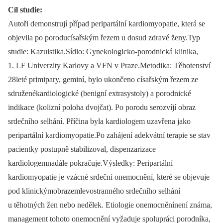
Cíl studie:
Autoři demonstrují případ peripartální kardiomyopatie, která se
objevila po poroducísařským řezem u dosud zdravé ženy.Typ
studie: Kazuistika.Sídlo: Gynekologicko-porodnická klinika,
1. LF Univerzity Karlovy a VFN v Praze.Metodika: Těhotenství
28leté primipary, geminí, bylo ukončeno císařským řezem ze
sdruženékardiologické (benigní extrasystoly) a porodnické
indikace (kolizní poloha dvojčat). Po porodu serozvíjí obraz
srdečního selhání. Příčina byla kardiologem uzavřena jako
peripartální kardiomyopatie.Po zahájení adekvátní terapie se stav
pacientky postupně stabilizoval, dispenzarizace
kardiologemnadále pokračuje.Výsledky: Peripartální
kardiomyopatie je vzácné srdeční onemocnění, které se objevuje
pod klinickýmobrazemlevostranného srdečního selhání
u těhotných žen nebo nedělek. Etiologie onemocněnínení známa,
management tohoto onemocnění vyžaduje spolupráci porodníka,