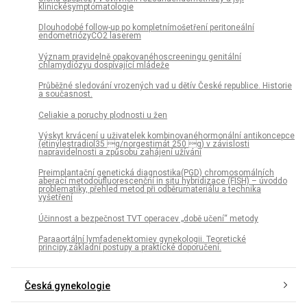
klinickésymptomatologie
Dlouhodobé follow-up po kompletnímošetření peritoneální
endometriózyCO2 laserem
Význam pravidelně opakovanéhoscreeningu genitální
chlamydiózyu dospívající mládeže
Průběžné sledování vrozených vad u dětív České republice. Historie
a současnost.
Celiakie a poruchy plodnosti u žen
Výskyt krvácení u uživatelek kombinovanéhormonální antikoncepce
(etinylestradiol35 g/norgestimát 250 g) v závislosti
napravidelnosti a způsobu zahájení užívání
Preimplantační genetická diagnostika(PGD) chromosomálních
aberací metodoufluorescenční in situ hybridizace (FISH) – úvoddo
problematiky, přehled metod při odběrumateriálu a technika
vyšetření
Účinnost a bezpečnost TVT operacev „době učení“ metody
Paraaortální lymfadenektomiev gynekologii. Teoretické
principy,základní postupy a praktické doporučení.
Česká gynekologie