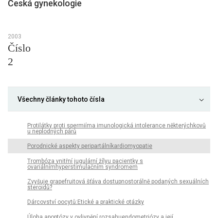
Česká gynekologie
2003
Číslo
2
Všechny články tohoto čísla
Protilátky proti spermiíma imunologická intolerance některýchkovů
u neplodných párů
Porodnické aspekty peripartálníkardiomyopatie
Trombóza vnitřní jugulární žílyu pacientky s
ovariálnímhyperstimulačním syndromem
Zvyšuje grapefruitová šťáva dostupnostorálně podaných sexuálních
steroidů?
Dárcovství oocytů:Etické a praktické otázky
Úloha apoptózy v ovlivnění rozsahuendometriózy a její