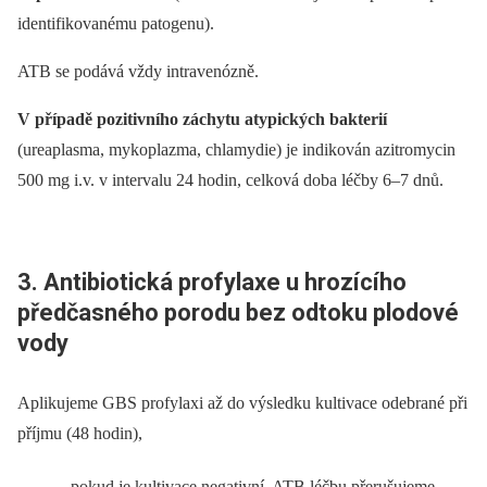
identifikovanému patogenu).
ATB se podává vždy intravenózně.
V případě pozitivního záchytu atypických bakterií
(ureaplasma, mykoplazma, chlamydie) je indikován azitromycin
500 mg i.v. v intervalu 24 hodin, celková doba léčby 6–7 dnů.
3. Antibiotická profylaxe u hrozícího
předčasného porodu bez odtoku plodové
vody
Aplikujeme GBS profylaxi až do výsledku kultivace odebrané při
příjmu (48 hodin),
pokud je kultivace negativní, ATB léčbu přerušujeme,