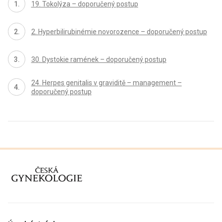
19. Tokolýza – doporučený postup
2. Hyperbilirubinémie novorozence – doporučený postup
30. Dystokie ramének – doporučený postup
24. Herpes genitalis v graviditě – management –
doporučený postup
proLékaře.cz