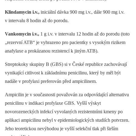
Klindamycin i.v.,
iniciální dávka 900 mg i.v., dále 900 mg i.v.
v intervalu 8 hodin až do porodu.
Vankomycin i.v.,
1 g i.v. v intervalu 12 hodin až do porodu (toto
„rezervní ATB“ je vyhrazeno pro pacientky s vysokým rizikem
anafylaxe a prokázanou rezistencí k jiným ATB).
Streptokoky skupiny B (GBS) si v České republice zachovávají
vynikající citlivost k základnímu penicilinu, který by měl být
nadále v profylaxi preferován před ampicilinem.
Ampicilin je v současnosti považován za odpovídající alternativu
penicilinu v indikaci profylaxe GBS. Vyšší výskyt
novorozeneckých infekcí vyvolaných rezistentními kmeny po
aplikaci ampicilinu nebyl v epidemiologických studiích potvrzen.
Jeho teoretickou nevýhodou je vyšší selekční tlak při širším