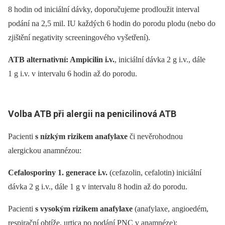
8 hodin od iniciální dávky, doporučujeme prodloužit interval
podání na 2,5 mil. IU každých 6 hodin do porodu plodu (nebo do
zjištění negativity screeningového vyšetření).
ATB alternativní: Ampicilin i.v.
, iniciální dávka 2 g i.v., dále
1 g i.v. v intervalu 6 hodin až do porodu.
Volba ATB při alergii na penicilinová ATB
Pacienti
s nízkým rizikem anafylaxe
či nevěrohodnou
alergickou anamnézou:
Cefalosporiny 1. generace i.v.
(cefazolin, cefalotin) iniciální
dávka 2 g i.v., dále 1 g v intervalu 8 hodin až do porodu.
Pacienti
s vysokým rizikem anafylaxe
(anafylaxe, angioedém,
respirační obtíže, urtica po podání PNC v anamnéze):