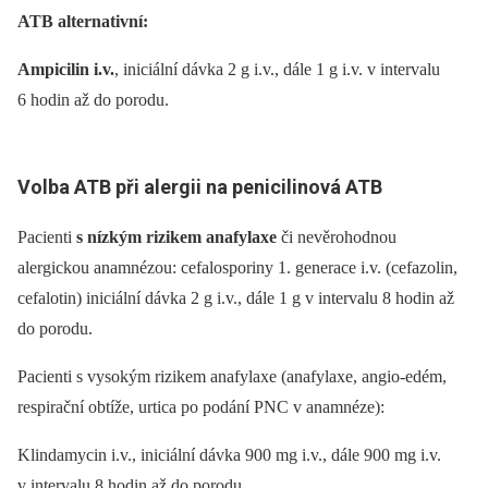
ATB alternativní:
Ampicilin i.v.
, iniciální dávka 2 g i.v., dále 1 g i.v. v intervalu
6 hodin až do porodu.
Volba ATB při alergii na penicilinová ATB
Pacienti
s nízkým rizikem anafylaxe
či nevěrohodnou
alergickou anamnézou: cefalosporiny 1. generace i.v. (cefazolin,
cefalotin) iniciální dávka 2 g i.v., dále 1 g v intervalu 8 hodin až
do porodu.
Pacienti s vysokým rizikem anafylaxe (anafylaxe, angio-edém,
respirační obtíže, urtica po podání PNC v anamnéze):
Klindamycin i.v., iniciální dávka 900 mg i.v., dále 900 mg i.v.
v intervalu 8 hodin až do porodu.