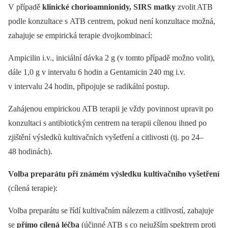
V případě
klinické chorioamnionidy, SIRS matky
zvolit ATB
podle konzultace s ATB centrem, pokud není konzultace možná,
zahajuje se empirická terapie dvojkombinací:
Ampicilin i.v., iniciální dávka 2 g (v tomto případě možno volit),
dále 1,0 g v intervalu 6 hodin a Gentamicin 240 mg i.v.
v intervalu 24 hodin, připojuje se radikální postup.
Zahájenou empirickou ATB terapii je vždy povinnost upravit po
konzultaci s antibiotickým centrem na terapii cílenou ihned po
zjištění výsledků kultivačních vyšetření a citlivosti (tj. po 24–
48 hodinách).
Volba preparátu při známém výsledku kultivačního vyšetření
(cílená terapie):
Volba preparátu se řídí kultivačním nálezem a citlivostí, zahajuje
se
přímo cílená léčba
(účinné ATB s co nejužším spektrem proti