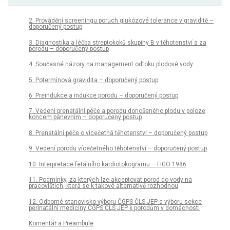
2. Provádění screeningu poruch glukózové tolerance v graviditě –
doporučený postup
3. Diagnostika a léčba streptokoků skupiny B v těhotenství a za
porodu – doporučený postup
4. Současné názory na management odtoku plodové vody
5. Potermínová gravidita – doporučený postup
6. Preindukce a indukce porodu – doporučený postup
7. Vedení prenatální péče a porodu donošeného plodu v poloze
koncem pánevním – doporučený postup
8. Prenatální péče o vícečetná těhotenství – doporučený postup
9. Vedení porodu vícečetného těhotenství – doporučený postup
10. Interpretace fetálního kardiotokogramu – FIGO 1986
11. Podmínky, za kterých lze akceptovat porod do vody na
pracovištích, která se k takové alternativě rozhodnou
12. Odborné stanovisko výboru ČGPS ČLS JEP a výboru sekce
perinatální medicíny ČGPS ČLS JEP k porodům v domácnosti
Komentář a Preambule