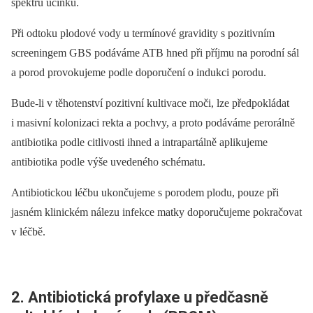
spektru účinku.
Při odtoku plodové vody u termínové gravidity s pozitivním
screeningem GBS podáváme ATB hned při příjmu na porodní sál
a porod provokujeme podle doporučení o indukci porodu.
Bude-li v těhotenství pozitivní kultivace moči, lze předpokládat
i masivní kolonizaci rekta a pochvy, a proto podáváme perorálně
antibiotika podle citlivosti ihned a intrapartálně aplikujeme
antibiotika podle výše uvedeného schématu.
Antibiotickou léčbu ukončujeme s porodem plodu, pouze při
jasném klinickém nálezu infekce matky doporučujeme pokračovat
v léčbě.
2. Antibiotická profylaxe u předčasně