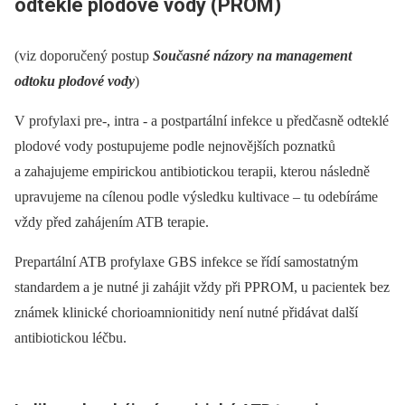
odteklé plodové vody (PROM)
(viz doporučený postup
Současné názory na management
odtoku plodové vody
)
V profylaxi pre-, intra -⁠ a postpartální infekce u předčasně odteklé
plodové vody postupujeme podle nejnovějších poznatků
a zahajujeme empirickou antibiotickou terapii, kterou následně
upravujeme na cílenou podle výsledku kultivace –⁠ tu odebíráme
vždy před zahájením ATB terapie.
Prepartální ATB profylaxe GBS infekce se řídí samostatným
standardem a je nutné ji zahájit vždy při PPROM, u pacientek bez
známek klinické chorioamnionitidy není nutné přidávat další
antibiotickou léčbu.