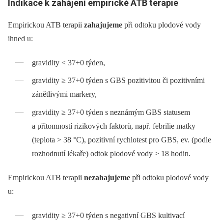
Indikace k zahájení empirické ATB terapie
Empirickou ATB terapii
zahajujeme
při odtoku plodové vody
ihned u:
gravidity < 37+0 týden,
gravidity ≥ 37+0 týden s GBS pozitivitou či pozitivními
zánětlivými markery,
gravidity ≥ 37+0 týden s neznámým GBS statusem
a přítomností rizikových faktorů, např. febrilie matky
(teplota > 38 °C), pozitivní rychlotest pro GBS, ev. (podle
rozhodnutí lékaře) odtok plodové vody > 18 hodin.
Empirickou ATB terapii
nezahajujeme
při odtoku plodové vody
u:
gravidity ≥ 37+0 týden s negativní GBS kultivací