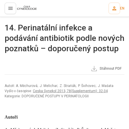
EN
proLékaře.cz
14. Perinatální infekce a
podávání antibiotik podle nových
poznatků – doporučený postup
Stáhnout PDF
Autoři: A. Měchurová; J. Melichar; Z. Straňák; P. Švihovec; J. Mašata
Vyšlo v časopise:
Ceska Gynekol 2013; 78(Supplementum): 32-34
Kategorie: DOPORUČENÉ POSTUPY V PERINATOLOGII
Autoři