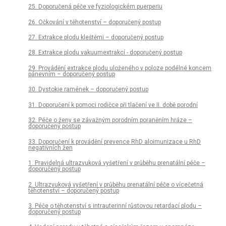
25. Doporučená péče ve fyziologickém puerperiu
26. Očkování v těhotenství – doporučený postup
27. Extrakce plodu kleštěmi – doporučený postup
28. Extrakce plodu vakuumextrakcí - doporučený postup
29. Provádění extrakce plodu uloženého v poloze podélné koncem
pánevním – doporučený postup
30. Dystokie ramének – doporučený postup
31. Doporučení k pomoci rodičce při tlačení ve II. době porodní
32. Péče o ženy se závažným porodním poraněním hráze –
doporučený postup
33. Doporučení k provádění prevence RhD aloimunizace u RhD
negativních žen
1. Pravidelná ultrazvuková vyšetření v průběhu prenatální péče –
doporučený postup
2. Ultrazvuková vyšetření v průběhu prenatální péče o vícečetná
těhotenství – doporučený postup
3. Péče o těhotenství s intrauterinní růstovou retardací plodu –
doporučený postup