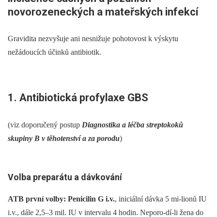
novorozeneckých a mateřských infekcí
Gravidita nezvyšuje ani nesnižuje pohotovost k výskytu
nežádoucích účinků antibiotik.
1. Antibiotická profylaxe GBS
(viz doporučený postup
Diagnostika a léčba streptokoků
skupiny B v těhotenství a za porodu
)
Volba preparátu a dávkování
ATB první volby: Penicilin G i.v.
, iniciální dávka 5 mi-lionů IU
i.v., dále 2,5–3 mil. IU v intervalu 4 hodin. Neporo-dí-li žena do