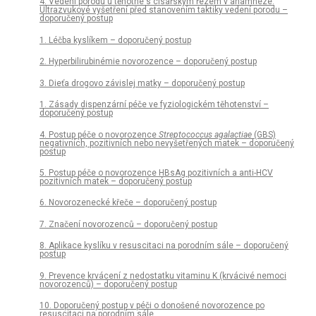
4. Vedení porodu u těhotné s císařským řezem v anamnéze.
Ultrazvukové vyšetření před stanovením taktiky vedení porodu –
doporučený postup
1. Léčba kyslíkem – doporučený postup
2. Hyperbilirubinémie novorozence – doporučený postup
3. Dieťa drogovo závislej matky – doporučený postup
1. Zásady dispenzární péče ve fyziologickém těhotenství –
doporučený postup
4. Postup péče o novorozence
Streptococcus agalactiae
(GBS)
negativních, pozitivních nebo nevyšetřených matek – doporučený
postup
5. Postup péče o novorozence HBsAg pozitivních a anti-HCV
pozitivních matek – doporučený postup
6. Novorozenecké křeče – doporučený postup
7. Značení novorozenců – doporučený postup
8. Aplikace kyslíku v resuscitaci na porodním sále – doporučený
postup
9. Prevence krvácení z nedostatku vitaminu K (krvácivé nemoci
novorozenců) – doporučený postup
10. Doporučený postup v péči o donošené novorozence po
resuscitaci na porodním sále