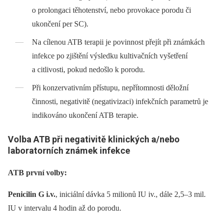
o prolongaci těhotenství, nebo provokace porodu či
ukončení per SC).
Na cílenou ATB terapii je povinnost přejít při známkách
infekce po zjištění výsledku kultivačních vyšetření
a citlivosti, pokud nedošlo k porodu.
Při konzervativním přístupu, nepřítomnosti děložní
činnosti, negativitě (negativizaci) infekčních parametrů je
indikováno ukončení ATB terapie.
Volba ATB při negativitě klinických a/nebo
laboratorních známek infekce
ATB první volby:
Penicilin G i.v.
, iniciální dávka 5 milionů IU iv., dále 2,5–3 mil.
IU v intervalu 4 hodin až do porodu.