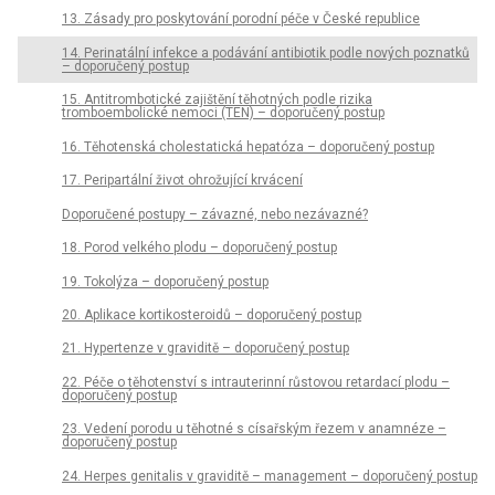
13. Zásady pro poskytování porodní péče v České republice
14. Perinatální infekce a podávání antibiotik podle nových poznatků
– doporučený postup
15. Antitrombotické zajištění těhotných podle rizika
tromboembolické nemoci (TEN) – doporučený postup
16. Těhotenská cholestatická hepatóza – doporučený postup
17. Peripartální život ohrožující krvácení
Doporučené postupy – závazné, nebo nezávazné?
18. Porod velkého plodu – doporučený postup
19. Tokolýza – doporučený postup
20. Aplikace kortikosteroidů – doporučený postup
21. Hypertenze v graviditě – doporučený postup
22. Péče o těhotenství s intrauterinní růstovou retardací plodu –
doporučený postup
23. Vedení porodu u těhotné s císařským řezem v anamnéze –
doporučený postup
24. Herpes genitalis v graviditě – management – doporučený postup