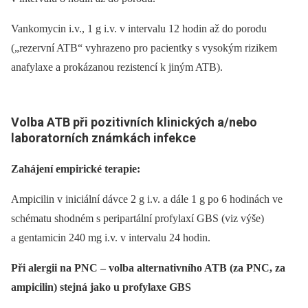
Vankomycin i.v., 1 g i.v. v intervalu 12 hodin až do porodu
(„rezervní ATB“ vyhrazeno pro pacientky s vysokým rizikem
anafylaxe a prokázanou rezistencí k jiným ATB).
Volba ATB při pozitivních klinických a/nebo
laboratorních známkách infekce
Zahájení empirické terapie:
Ampicilin v iniciální dávce 2 g i.v. a dále 1 g po 6 hodinách ve
schématu shodném s peripartální profylaxí GBS (viz výše)
a gentamicin 240 mg i.v. v intervalu 24 hodin.
Při alergii na PNC –⁠ volba alternativního ATB (za PNC, za
ampicilin) stejná jako u profylaxe GBS