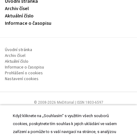
Úvodní stránka
Archiv čísel
Aktuální číslo
Informace o časopisu
Úvodní stránka
Archiv čísel
Aktuální číslo
Informace o časopisu
Prohlášení o cookies
Nastavení cookies
© 2008-2026 MeDitorial | ISSN 1803-6597
Stránky proLékaře.cz jsou určeny výhradně odborníkům ve
zdravotnictví.
Čtěte prohlášení
a
Zásady zpracování osobních údajů
.
Když kliknete na „Souhlasím“ s využitím všech souborů
cookies, poskytnete tím souhlas k jejich ukládání ve vašem
zařízení a pomůže to s vaší navigací na stránce, s analýzou