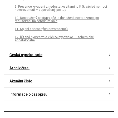
9. Prevence krvácení z nedostatku vitaminu K (krvácivé nemoci
novorozenců) – doporučený postup
10. Doporučený postup v péči o donošené novorozence po
resuscitaci na porodním sále
11. Kojení donošených novorozenců
12. Řízená hypotermie v léčbě hypoxicko – ischemické
encefalopatie
Česká gynekologie
Archiv čísel
Aktuální číslo
Informace o časopisu