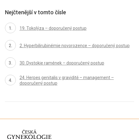
Nejčtenější v tomto čísle
19. Tokolýza – doporučený postup
2. Hyperbilirubinémie novorozence – doporučený postup
30. Dystokie ramének – doporučený postup
24. Herpes genitalis v graviditě – management –
doporučený postup
proLékaře.cz