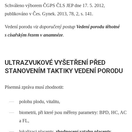
Schváleno výborem ČGPS ČLS JEP dne 17. 5. 2012,
publikováno v Čes. Gynek. 2013, 78, 2, s. 141.
Vedení porodu
viz doporučený postup
Vedení porodu těhotné
s císařským řezem v anamnéze
.
ULTRAZVUKOVÉ VYŠETŘENÍ PŘED
STANOVENÍM TAKTIKY VEDENÍ PORODU
Písemná zpráva musí zhodnotit:
polohu plodu, vitalitu,
biometrii, při které jsou měřeny parametry: BPD, HC, AC
a FL,
lokalizaci placenty,
zhodnocení vztahu placenty