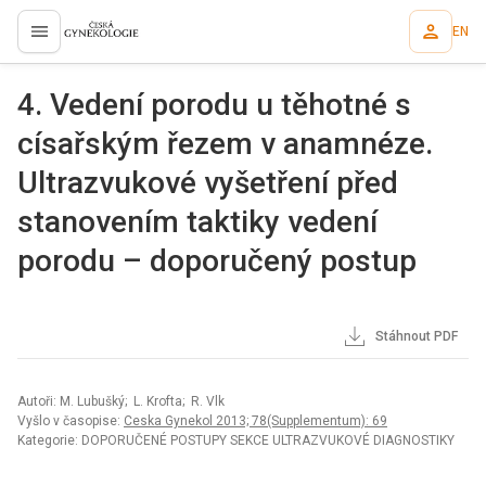
EN
proLékaře.cz
4. Vedení porodu u těhotné s
císařským řezem v anamnéze.
Ultrazvukové vyšetření před
stanovením taktiky vedení
porodu – doporučený postup
Stáhnout PDF
Autoři: M. Lubušký; L. Krofta; R. Vlk
Vyšlo v časopise:
Ceska Gynekol 2013; 78(Supplementum): 69
Kategorie: DOPORUČENÉ POSTUPY SEKCE ULTRAZVUKOVÉ DIAGNOSTIKY