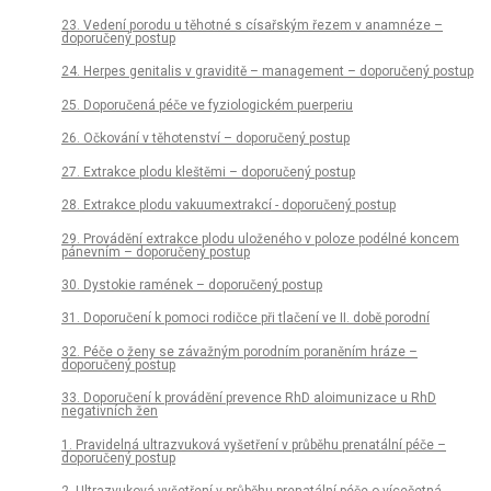
23. Vedení porodu u těhotné s císařským řezem v anamnéze –
doporučený postup
24. Herpes genitalis v graviditě – management – doporučený postup
25. Doporučená péče ve fyziologickém puerperiu
26. Očkování v těhotenství – doporučený postup
27. Extrakce plodu kleštěmi – doporučený postup
28. Extrakce plodu vakuumextrakcí - doporučený postup
29. Provádění extrakce plodu uloženého v poloze podélné koncem
pánevním – doporučený postup
30. Dystokie ramének – doporučený postup
31. Doporučení k pomoci rodičce při tlačení ve II. době porodní
32. Péče o ženy se závažným porodním poraněním hráze –
doporučený postup
33. Doporučení k provádění prevence RhD aloimunizace u RhD
negativních žen
1. Pravidelná ultrazvuková vyšetření v průběhu prenatální péče –
doporučený postup