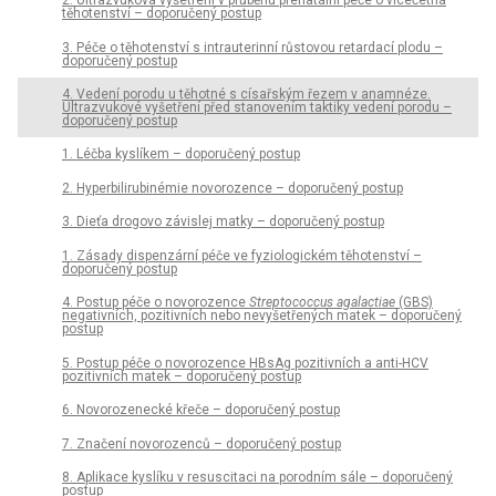
2. Ultrazvuková vyšetření v průběhu prenatální péče o vícečetná
těhotenství – doporučený postup
3. Péče o těhotenství s intrauterinní růstovou retardací plodu –
doporučený postup
4. Vedení porodu u těhotné s císařským řezem v anamnéze.
Ultrazvukové vyšetření před stanovením taktiky vedení porodu –
doporučený postup
1. Léčba kyslíkem – doporučený postup
2. Hyperbilirubinémie novorozence – doporučený postup
3. Dieťa drogovo závislej matky – doporučený postup
1. Zásady dispenzární péče ve fyziologickém těhotenství –
doporučený postup
4. Postup péče o novorozence
Streptococcus agalactiae
(GBS)
negativních, pozitivních nebo nevyšetřených matek – doporučený
postup
5. Postup péče o novorozence HBsAg pozitivních a anti-HCV
pozitivních matek – doporučený postup
6. Novorozenecké křeče – doporučený postup
7. Značení novorozenců – doporučený postup
8. Aplikace kyslíku v resuscitaci na porodním sále – doporučený
postup