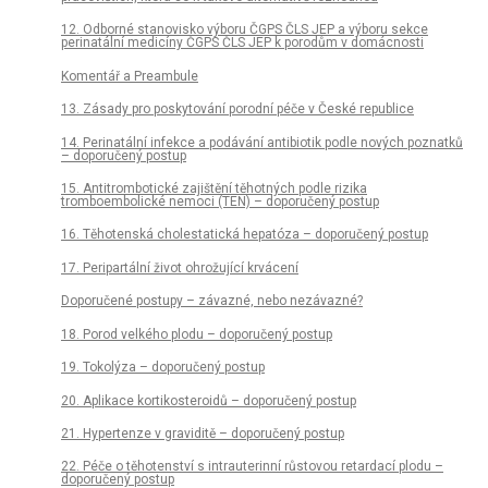
12. Odborné stanovisko výboru ČGPS ČLS JEP a výboru sekce
perinatální medicíny ČGPS ČLS JEP k porodům v domácnosti
Komentář a Preambule
13. Zásady pro poskytování porodní péče v České republice
14. Perinatální infekce a podávání antibiotik podle nových poznatků
– doporučený postup
15. Antitrombotické zajištění těhotných podle rizika
tromboembolické nemoci (TEN) – doporučený postup
16. Těhotenská cholestatická hepatóza – doporučený postup
17. Peripartální život ohrožující krvácení
Doporučené postupy – závazné, nebo nezávazné?
18. Porod velkého plodu – doporučený postup
19. Tokolýza – doporučený postup
20. Aplikace kortikosteroidů – doporučený postup
21. Hypertenze v graviditě – doporučený postup
22. Péče o těhotenství s intrauterinní růstovou retardací plodu –
doporučený postup