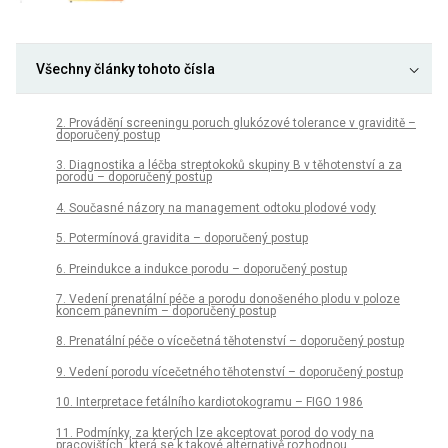
Všechny články tohoto čísla
2. Provádění screeningu poruch glukózové tolerance v graviditě –
doporučený postup
3. Diagnostika a léčba streptokoků skupiny B v těhotenství a za
porodu – doporučený postup
4. Současné názory na management odtoku plodové vody
5. Potermínová gravidita – doporučený postup
6. Preindukce a indukce porodu – doporučený postup
7. Vedení prenatální péče a porodu donošeného plodu v poloze
koncem pánevním – doporučený postup
8. Prenatální péče o vícečetná těhotenství – doporučený postup
9. Vedení porodu vícečetného těhotenství – doporučený postup
10. Interpretace fetálního kardiotokogramu – FIGO 1986
11. Podmínky, za kterých lze akceptovat porod do vody na
pracovištích, která se k takové alternativě rozhodnou