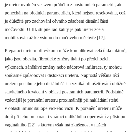
je ureter uvolněn ve svém průběhu z postranních parametrií, ale
ponechán na předních parametriích, která nejsou resekována, což
je důležité pro zachování cévního zásobení distální části
močovodu. U III. stupně radikality je pak ureter zcela
mobilizován až ke vstupu do močového měchýře [17].
Preparaci ureteru při výkonu může komplikovat celá řada faktorů,
jako jsou obezita, fibrotické změny tkání po předchozích
výkonech, zánětlivé změny nebo nádorová infiltrace, ty mohou
současně způsobovat i dislokaci ureteru. Naprostá většina lézí
ureteru postihuje jeho distální část a vzniká při ošetřování obtížně
stavitelného krvácení v oblasti postranních parametrií. Podstatně
vzácnější je poranění ureteru proximálněji při nakládání stehů
v oblasti infundibulopelvického vazu. K poranění ureteru může
dojít při jeho preparaci i v rámci radikálního operování z přístupu
vaginálního [22], s kterým však má zkušenost v našich