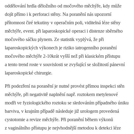
oddělování hrdla děložního od močového měchýře, kdy může
dojít přímo i k perforaci stěny. Na poranění nás upozorní
přítomnost čiré tekutiny v operačním poli, viditelná léze stěny
měchýře, event. při laparoskopické operaci i distenze sběrného
močového sáčku plynem. Ze statistik vyplývá, že při
laparoskopických výkonech je riziko iatrogenního poranění
močového měchýře 2-10krát vyšší než při klasickém přístupu
a tento trend roste v souvislosti se zvyšující se složitostí pánevní
laparoskopické chirurgie.
Při podezření na poranění je nutné provést přímou inspekci stěn
měchýře, při negativitě naplnění např. roztokem metylenové
modři ve fyziologického roztoku se sledováním případného úniku
barviva, v krajním případě následuje již urologem provedená
cystotomie a revize měchýře. Při poranění během výkonů
z vaginálního přístupu je nejvhodnější metodou k detekci léze