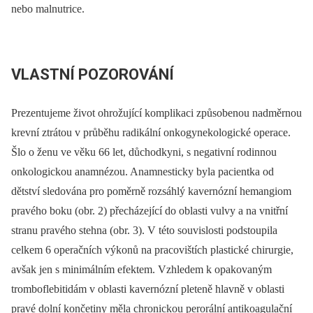
nebo malnutrice.
VLASTNÍ POZOROVÁNÍ
Prezentujeme život ohrožující komplikaci způsobenou nadměrnou
krevní ztrátou v průběhu radikální onkogynekologické operace.
Šlo o ženu ve věku 66 let, důchodkyni, s negativní rodinnou
onkologickou anamnézou. Anamnesticky byla pacientka od
dětství sledována pro poměrně rozsáhlý kavernózní hemangiom
pravého boku (obr. 2) přecházející do oblasti vulvy a na vnitřní
stranu pravého stehna (obr. 3). V této souvislosti podstoupila
celkem 6 operačních výkonů na pracovištích plastické chirurgie,
avšak jen s minimálním efektem. Vzhledem k opakovaným
tromboflebitidám v oblasti kavernózní pleteně hlavně v oblasti
pravé dolní končetiny měla chronickou perorální antikoagulační