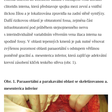
clitoridis interna, která představuje spojku mezi zevní a vnitřní
ilickou žílou a je lokalizována zpravidla na zadní stěně symfýzy.
Další rizikovou oblastí je obturatorní fossa, zejména část
infraobturatorní pod průběhem stejnojmenného nervu
s interindividuálně variabilním větvením vena iliaca interna na
spodině fossy. V oblasti tepenných kmenů je pak nutné věnovat
zvýšenou pozornost oblasti paraaortální s odstupem většinou
poměrně gracilní a. mesenterica inferior, která zajišťuje adekvátní
krevní zásobení kliček tenkého střeva (obr. 1).
Obr. 1. Paraaortální a parakavální oblast se skeletizovanou a.
mesenterica inferior