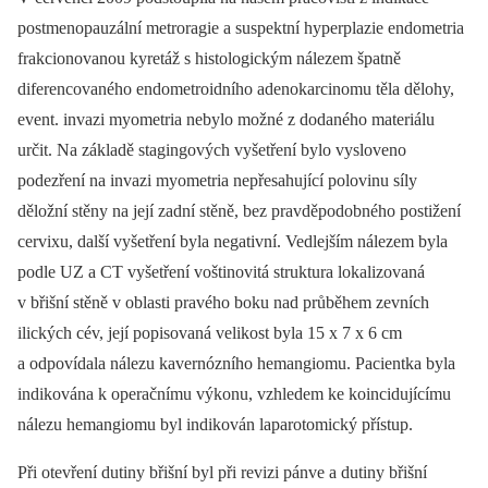
postmenopauzální metroragie a suspektní hyperplazie endometria
frakcionovanou kyretáž s histologickým nálezem špatně
diferencovaného endometroidního adenokarcinomu těla dělohy,
event. invazi myometria nebylo možné z dodaného materiálu
určit. Na základě stagingových vyšetření bylo vysloveno
podezření na invazi myometria nepřesahující polovinu síly
děložní stěny na její zadní stěně, bez pravděpodobného postižení
cervixu, další vyšetření byla negativní. Vedlejším nálezem byla
podle UZ a CT vyšetření voštinovitá struktura lokalizovaná
v břišní stěně v oblasti pravého boku nad průběhem zevních
ilických cév, její popisovaná velikost byla 15 x 7 x 6 cm
a odpovídala nálezu kavernózního hemangiomu. Pacientka byla
indikována k operačnímu výkonu, vzhledem ke koincidujícímu
nálezu hemangiomu byl indikován laparotomický přístup.
Při otevření dutiny břišní byl při revizi pánve a dutiny břišní