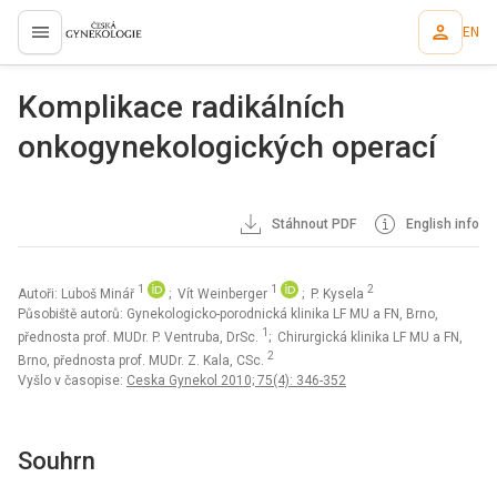
EN
proLékaře.cz
Komplikace radikálních
onkogynekologických operací
Stáhnout PDF
English info
1
1
2
Autoři: Luboš Minář
; Vít Weinberger
; P. Kysela
Působiště autorů: Gynekologicko-porodnická klinika LF MU a FN, Brno,
1
přednosta prof. MUDr. P. Ventruba, DrSc.
; Chirurgická klinika LF MU a FN,
2
Brno, přednosta prof. MUDr. Z. Kala, CSc.
Vyšlo v časopise:
Ceska Gynekol 2010; 75(4): 346-352
Souhrn