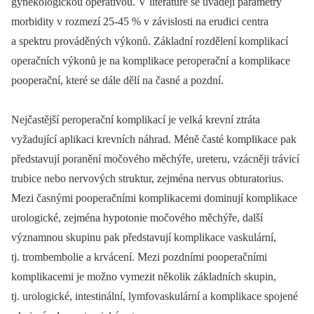
gynekologickou operativou. V literatuře se uvádějí parametry
morbidity v rozmezí 25-45 % v závislosti na erudici centra
a spektru prováděných výkonů. Základní rozdělení komplikací
operačních výkonů je na komplikace peroperační a komplikace
pooperační, které se dále dělí na časné a pozdní.
Nejčastější peroperační komplikací je velká krevní ztráta
vyžadující aplikaci krevních náhrad. Méně časté komplikace pak
představují poranění močového měchýře, ureteru, vzácněji trávicí
trubice nebo nervových struktur, zejména nervus obturatorius.
Mezi časnými pooperačními komplikacemi dominují komplikace
urologické, zejména hypotonie močového měchýře, další
významnou skupinu pak představují komplikace vaskulární,
tj. trombembolie a krvácení. Mezi pozdními pooperačními
komplikacemi je možno vymezit několik základních skupin,
tj. urologické, intestinální, lymfovaskulární a komplikace spojené