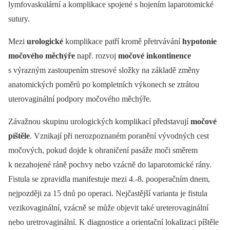
lymfovaskulární a komplikace spojené s hojením laparotomické
sutury.
Mezi
urologické
komplikace patří kromě přetrvávání
hypotonie
močového měchýře
např. rozvoj
močové inkontinence
s výrazným zastoupením stresové složky na základě změny
anatomických poměrů po kompletních výkonech se ztrátou
uterovaginální podpory močového měchýře.
Závažnou skupinu urologických komplikací představují
močové
píštěle
. Vznikají při nerozpoznaném poranění vývodných cest
močových, pokud dojde k ohraničení pasáže moči směrem
k nezahojené ráně pochvy nebo vzácně do laparotomické rány.
Fistula se zpravidla manifestuje mezi 4.-8. pooperačním dnem,
nejpozději za 15 dnů po operaci. Nejčastější varianta je fistula
vezikovaginální, vzácně se může objevit také ureterovaginální
nebo uretrovaginální. K diagnostice a orientační lokalizaci píštěle