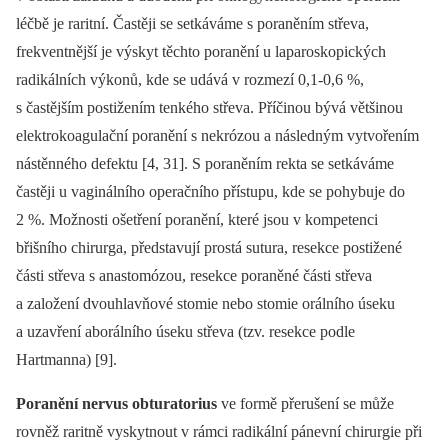
léčbě je raritní. Častěji se setkáváme s poraněním střeva,
frekventnější je výskyt těchto poranění u laparoskopických
radikálních výkonů, kde se udává v rozmezí 0,1-0,6 %,
s častějším postižením tenkého střeva. Příčinou bývá většinou
elektrokoagulační poranění s nekrózou a následným vytvořením
nástěnného defektu [4, 31]. S poraněním rekta se setkáváme
častěji u vaginálního operačního přístupu, kde se pohybuje do
2 %. Možnosti ošetření poranění, které jsou v kompetenci
břišního chirurga, představují prostá sutura, resekce postižené
části střeva s anastomózou, resekce poraněné části střeva
a založení dvouhlavňové stomie nebo stomie orálního úseku
a uzavření aborálního úseku střeva (tzv. resekce podle
Hartmanna) [9].
Poranění nervus obturatorius
ve formě přerušení se může
rovněž raritně vyskytnout v rámci radikální pánevní chirurgie při