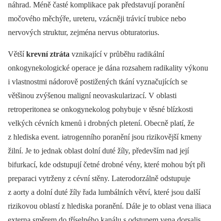
náhrad. Méně časté komplikace pak představují poranění
močového měchýře, ureteru, vzácněji trávicí trubice nebo
nervových struktur, zejména nervus obturatorius.
Větší
krevní ztráta
vznikající v průběhu radikální
onkogynekologické operace je dána rozsahem radikality výkonu
i vlastnostmi nádorově postižených tkání vyznačujících se
většinou zvýšenou maligní neovaskularizací. V oblasti
retroperitonea se onkogynekolog pohybuje v těsné blízkosti
velkých cévních kmenů i drobných pletení. Obecně platí, že
z hlediska event. iatrogenního poranění jsou rizikovější kmeny
žilní. Je to jednak oblast dolní duté žíly, především nad její
bifurkací, kde odstupují četné drobné vény, které mohou být při
preparaci vytrženy z cévní stěny. Laterodorzálně odstupuje
z aorty a dolní duté žíly řada lumbálních větví, které jsou další
rizikovou oblastí z hlediska poranění. Dále je to oblast vena iliaca
externa směrem do tříselného kanálu s odstupem vena dorsalis