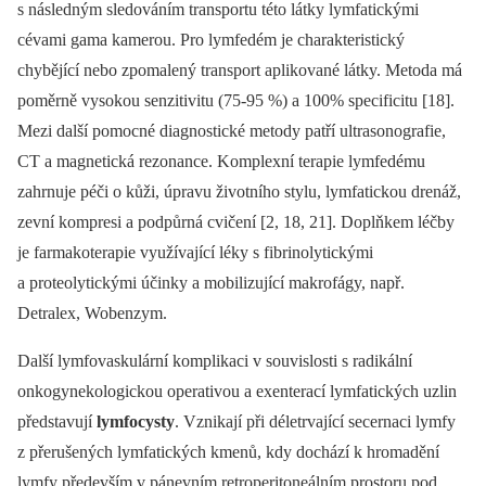
s následným sledováním transportu této látky lymfatickými
cévami gama kamerou. Pro lymfedém je charakteristický
chybějící nebo zpomalený transport aplikované látky. Metoda má
poměrně vysokou senzitivitu (75-95 %) a 100% specificitu [18].
Mezi další pomocné diagnostické metody patří ultrasonografie,
CT a magnetická rezonance. Komplexní terapie lymfedému
zahrnuje péči o kůži, úpravu životního stylu, lymfatickou drenáž,
zevní kompresi a podpůrná cvičení [2, 18, 21]. Doplňkem léčby
je farmakoterapie využívající léky s fibrinolytickými
a proteolytickými účinky a mobilizující makrofágy, např.
Detralex, Wobenzym.
Další lymfovaskulární komplikaci v souvislosti s radikální
onkogynekologickou operativou a exenterací lymfatických uzlin
představují
lymfocysty
. Vznikají při déletrvající secernaci lymfy
z přerušených lymfatických kmenů, kdy dochází k hromadění
lymfy především v pánevním retroperitoneálním prostoru pod