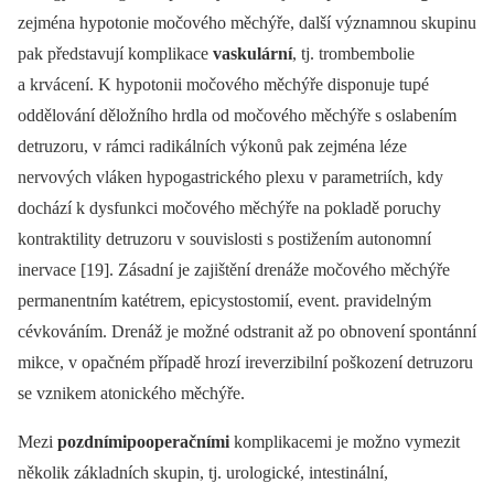
zejména hypotonie močového měchýře, další významnou skupinu
pak představují komplikace
vaskulární
, tj. trombembolie
a krvácení. K hypotonii močového měchýře disponuje tupé
oddělování děložního hrdla od močového měchýře s oslabením
detruzoru, v rámci radikálních výkonů pak zejména léze
nervových vláken hypogastrického plexu v parametriích, kdy
dochází k dysfunkci močového měchýře na pokladě poruchy
kontraktility detruzoru v souvislosti s postižením autonomní
inervace [19]. Zásadní je zajištění drenáže močového měchýře
permanentním katétrem, epicystostomií, event. pravidelným
cévkováním. Drenáž je možné odstranit až po obnovení spontánní
mikce, v opačném případě hrozí ireverzibilní poškození detruzoru
se vznikem atonického měchýře.
Mezi
pozdnímipooperačními
komplikacemi je možno vymezit
několik základních skupin, tj. urologické, intestinální,