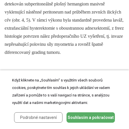
detekován subperitoneálně plošný hemangiom masivně
vyklenující nástěnné peritoneum nad průběhem zevních ilických
cév (obr. 4, 5). V rámci výkonu byla standardně provedena laváž,
extrafasciální hysterektomie s oboustrannou adnexektomií, z freez
histologie potvrzen nález předoperačního UZ vyšetření, tj. invaze
nepřesahující polovinu síly myometria a rovněž špatně
diferencovaný grading tumoru.
Obr. 4. Pánevní oblast se subperitoneálně prominujícím
Když kliknete na „Souhlasím“ s využitím všech souborů
hemangiomem
cookies, poskytnete tím souhlas k jejich ukládání ve vašem
zařízení a pomůže to s vaší navigací na stránce, s analýzou
využití dat a našimi marketingovými aktivitami.
Podrobné nastavení
Souhlasím a pokračovat