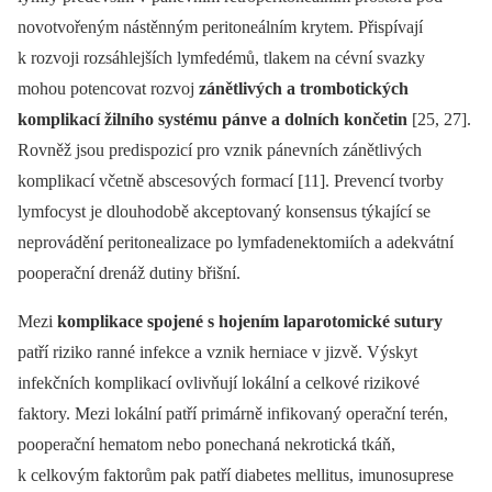
novotvořeným nástěnným peritoneálním krytem. Přispívají
k rozvoji rozsáhlejších lymfedémů, tlakem na cévní svazky
mohou potencovat rozvoj
zánětlivých a trombotických
komplikací žilního systému pánve a dolních končetin
[25, 27].
Rovněž jsou predispozicí pro vznik pánevních zánětlivých
komplikací včetně abscesových formací [11]. Prevencí tvorby
lymfocyst je dlouhodobě akceptovaný konsensus týkající se
neprovádění peritonealizace po lymfadenektomiích a adekvátní
pooperační drenáž dutiny břišní.
Mezi
komplikace spojené s hojením laparotomické sutury
patří riziko ranné infekce a vznik herniace v jizvě. Výskyt
infekčních komplikací ovlivňují lokální a celkové rizikové
faktory. Mezi lokální patří primárně infikovaný operační terén,
pooperační hematom nebo ponechaná nekrotická tkáň,
k celkovým faktorům pak patří diabetes mellitus, imunosuprese