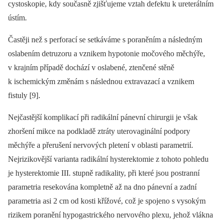
cystoskopie, kdy současně zjišťujeme vztah defektu k ureterálním
ústím.
Častěji než s perforací se setkáváme s poraněním a následným
oslabením detruzoru a vznikem hypotonie močového měchýře,
v krajním případě dochází v oslabené, ztenčené stěně
k ischemickým změnám s následnou extravazací a vznikem
fistuly [9].
Nejčastější komplikací při radikální pánevní chirurgii je však
zhoršení mikce na podkladě ztráty uterovaginální podpory
měchýře a přerušení nervových pletení v oblasti parametrií.
Nejrizikovější varianta radikální hysterektomie z tohoto pohledu
je hysterektomie III. stupně radikality, při které jsou postranní
parametria resekována kompletně až na dno pánevní a zadní
parametria asi 2 cm od kosti křížové, což je spojeno s vysokým
rizikem poranění hypogastrického nervového plexu, jehož vlákna