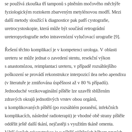
se používá zkouška tří tamponů s plněním močového měchýře
fyziologickým roztokem zbarveným metylénovou modří. Mezi
další metody sloužící k diagnostice pak patří cystografie,
uretrocystoskopie, která může být součástí retrográdní
ureteropyelografie nebo intravenózní vylučovací urografie [9].
Řešení těchto komplikací je v kompetenci urologa. V oblasti
ureteru se může jednat o zavedení stentu, resekční výkon
s anastomózou, reimplantaci ureteru, v případě rozsáhlejšího
poškození se provádí rekonstrukce interpozicí ilea nebo apendixu
(v literatuře je zmiňována úspěšnost až v 80 % případů).
Jednoduché vezikovaginální píštěle lze uzavřít sblížením
zdravých okrajů jednotlivých vrstev obou orgánů,
u komplikovaných píštělí (po rozsáhlém poranění, infekčních
komplikacích, následné radioterapii) je vhodné obě strany píštěle
oddělit ještě další tkání, nejčastěji s využitím tkáně omenta.