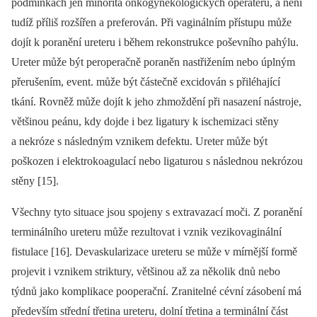
podmínkách jen minorita onkogynekologických operatérů, a není
tudíž příliš rozšířen a preferován. Při vaginálním přístupu může
dojít k poranění ureteru i během rekonstrukce poševního pahýlu.
Ureter může být peroperačně poraněn nastřižením nebo úplným
přerušením, event. může být částečně excidován s přiléhající
tkání. Rovněž může dojít k jeho zhmoždění při nasazení nástroje,
většinou peánu, kdy dojde i bez ligatury k ischemizaci stěny
a nekróze s následným vznikem defektu. Ureter může být
poškozen i elektrokoagulací nebo ligaturou s následnou nekrózou
stěny [15].
Všechny tyto situace jsou spojeny s extravazací moči. Z poranění
terminálního ureteru může rezultovat i vznik vezikovaginální
fistulace [16]. Devaskularizace ureteru se může v mírnější formě
projevit i vznikem striktury, většinou až za několik dnů nebo
týdnů jako komplikace pooperační. Zranitelné cévní zásobení má
především střední třetina ureteru, dolní třetina a terminální část