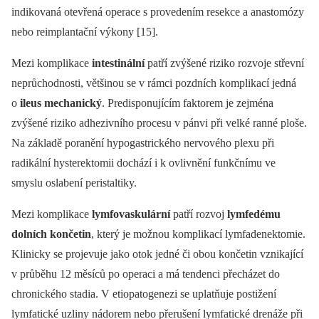
indikovaná otevřená operace s provedením resekce a anastomózy
nebo reimplantační výkony [15].
Mezi komplikace
intestinální
patří zvýšené riziko rozvoje střevní
neprůchodnosti, většinou se v rámci pozdních komplikací jedná
o
ileus mechanický
. Predisponujícím faktorem je zejména
zvýšené riziko adhezivního procesu v pánvi při velké ranné ploše.
Na základě poranění hypogastrického nervového plexu při
radikální hysterektomii dochází i k ovlivnění funkčnímu ve
smyslu oslabení peristaltiky.
Mezi komplikace
lymfovaskulární
patří rozvoj
lymfedému
dolních končetin
, který je možnou komplikací lymfadenektomie.
Klinicky se projevuje jako otok jedné či obou končetin vznikající
v průběhu 12 měsíců po operaci a má tendenci přecházet do
chronického stadia. V etiopatogenezi se uplatňuje postižení
lymfatické uzliny nádorem nebo přerušení lymfatické drenáže při