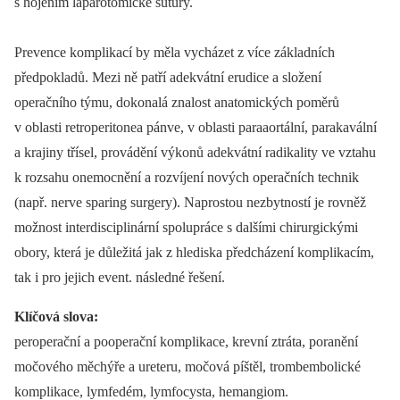
s hojením laparotomické sutury.
Prevence komplikací by měla vycházet z více základních
předpokladů. Mezi ně patří adekvátní erudice a složení
operačního týmu, dokonalá znalost anatomických poměrů
v oblasti retroperitonea pánve, v oblasti paraaortální, parakavální
a krajiny třísel, provádění výkonů adekvátní radikality ve vztahu
k rozsahu onemocnění a rozvíjení nových operačních technik
(např. nerve sparing surgery). Naprostou nezbytností je rovněž
možnost interdisciplinární spolupráce s dalšími chirurgickými
obory, která je důležitá jak z hlediska předcházení komplikacím,
tak i pro jejich event. následné řešení.
Klíčová slova:
peroperační a pooperační komplikace, krevní ztráta, poranění
močového měchýře a ureteru, močová píštěl, trombembolické
komplikace, lymfedém, lymfocysta, hemangiom.