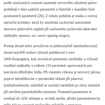
podle současných znalostí anatomie nervového zásobení pánve
probíhají v bázi zadních parametrií a částečně v kaudální části
postranních parametrií [26]. Z tohoto pohledu je snaha o rozvoj
operační techniky, která by umožnila zachování autonomní
inervace pánevních orgánů při současném zachování adekvátní
radikality operace, tzv. nerve sparing surgery.
Postup dosud nelze považovat za jednoznačně standardizovaný,
dosud největší soubor výkonů publikoval v roce
2006 Raspagliesi, kdy srovnával parametry morbidity u výkonů
rozdílné radikality u celkem 110 pacientek operovaných pro
karcinom děložního hrdla. Při vlastním výkonu je nervový plexus
poprvé identifikován v presakrální oblasti při pánevní
lymfadenektomii, následně se nachází mediálně po obou stranách
při otevření pararektálního prostoru. Postranní parametria se
resekují do výše odstupu a. rectalis media, přední parametrium by
mělo být po sesunutí močového měchýře a preparaci