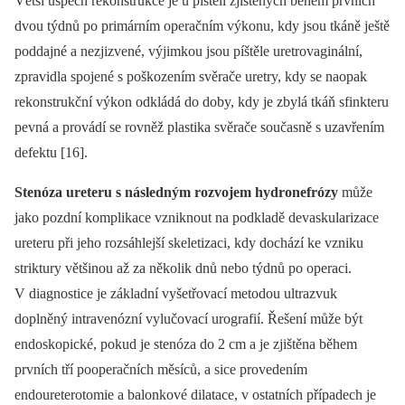
Větší úspěch rekonstrukce je u píštělí zjištěných během prvních
dvou týdnů po primárním operačním výkonu, kdy jsou tkáně ještě
poddajné a nezjizvené, výjimkou jsou píštěle uretrovaginální,
zpravidla spojené s poškozením svěrače uretry, kdy se naopak
rekonstrukční výkon odkládá do doby, kdy je zbylá tkáň sfinkteru
pevná a provádí se rovněž plastika svěrače současně s uzavřením
defektu [16].
Stenóza ureteru s následným rozvojem hydronefrózy
může
jako pozdní komplikace vzniknout na podkladě devaskularizace
ureteru při jeho rozsáhlejší skeletizaci, kdy dochází ke vzniku
striktury většinou až za několik dnů nebo týdnů po operaci.
V diagnostice je základní vyšetřovací metodou ultrazvuk
doplněný intravenózní vylučovací urografií. Řešení může být
endoskopické, pokud je stenóza do 2 cm a je zjištěna během
prvních tří pooperačních měsíců, a sice provedením
endoureterotomie a balonkové dilatace, v ostatních případech je