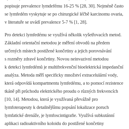
popisuje prevalence lymdefému 16-25 % [28, 30]. Nejméně často
se lymfedém vyskytuje se po chirurgické léčbě karcinomu ovaria,
v literatuře se uvádí prevalence 5-7 % [1, 28].
Pro detekci lymfedému se využívá několik vyšetřovacích metod.
Základní orientační metodou je měření obvodů na předem
určených místech postižené končetiny a jejich porovnávání
s rozměry zdravé končetiny. Novou neinvazivní metodou
k detekci lymfedémů je multifrekvenční bioelektrická impedanční
analýza. Metoda měří specificky množství extracelulární vody,
která odpovídá kompartmentu lymfedému, a to pomocí rezistence
tkáně při průchodu elektrického proudu o různých frekvencích
[10, 14]. Metodou, která je využívaná převážně pro
lymfoterapeuty k detailnějšímu popsání lokalizace poruch
lymfatické drenáže, je lymfoscintigrafie. Využívá subkutánní
aplikaci radioaktivního koloidu do postižené končetiny