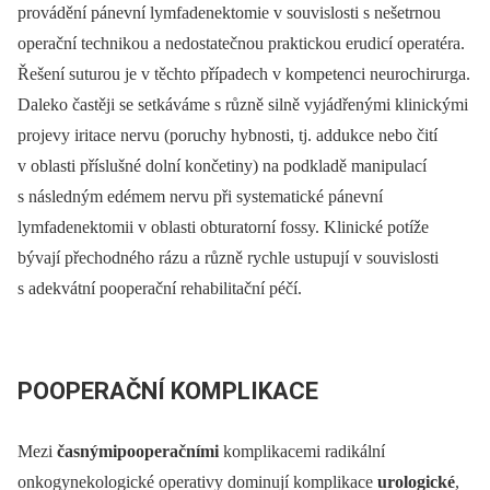
provádění pánevní lymfadenektomie v souvislosti s nešetrnou
operační technikou a nedostatečnou praktickou erudicí operatéra.
Řešení suturou je v těchto případech v kompetenci neurochirurga.
Daleko častěji se setkáváme s různě silně vyjádřenými klinickými
projevy iritace nervu (poruchy hybnosti, tj. addukce nebo čití
v oblasti příslušné dolní končetiny) na podkladě manipulací
s následným edémem nervu při systematické pánevní
lymfadenektomii v oblasti obturatorní fossy. Klinické potíže
bývají přechodného rázu a různě rychle ustupují v souvislosti
s adekvátní pooperační rehabilitační péčí.
POOPERAČNÍ KOMPLIKACE
Mezi
časnýmipooperačními
komplikacemi radikální
onkogynekologické operativy dominují komplikace
urologické
,