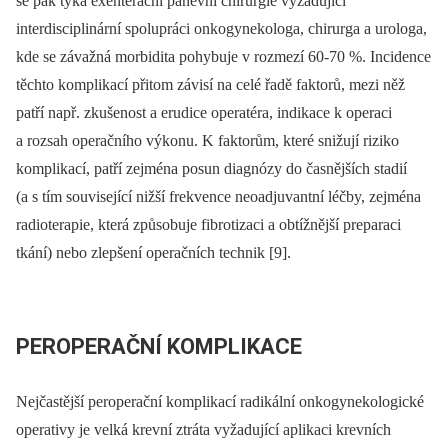
se pak týká exenterační pánevní chirurgie vyžadující
interdisciplinární spolupráci onkogynekologa, chirurga a urologa,
kde se závažná morbidita pohybuje v rozmezí 60-70 %. Incidence
těchto komplikací přitom závisí na celé řadě faktorů, mezi něž
patří např. zkušenost a erudice operatéra, indikace k operaci
a rozsah operačního výkonu. K faktorům, které snižují riziko
komplikací, patří zejména posun diagnózy do časnějších stadií
(a s tím související nižší frekvence neoadjuvantní léčby, zejména
radioterapie, která způsobuje fibrotizaci a obtížnější preparaci
tkání) nebo zlepšení operačních technik [9].
PEROPERAČNÍ KOMPLIKACE
Nejčastější peroperační komplikací radikální onkogynekologické
operativy je velká krevní ztráta vyžadující aplikaci krevních