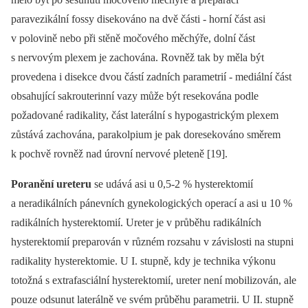
paravezikální fossy disekováno na dvě části -⁠ horní část asi
v polovině nebo při stěně močového měchýře, dolní část
s nervovým plexem je zachována. Rovněž tak by měla být
provedena i disekce dvou částí zadních parametrií -⁠ mediální část
obsahující sakrouterinní vazy může být resekována podle
požadované radikality, část laterální s hypogastrickým plexem
zůstává zachována, parakolpium je pak doresekováno směrem
k pochvě rovněž nad úrovní nervové pleteně [19].
Poranění ureteru
se udává asi u 0,5-2 % hysterektomií
a neradikálních pánevních gynekologických operací a asi u 10 %
radikálních hysterektomií. Ureter je v průběhu radikálních
hysterektomií preparován v různém rozsahu v závislosti na stupni
radikality hysterektomie. U I. stupně, kdy je technika výkonu
totožná s extrafasciální hysterektomií, ureter není mobilizován, ale
pouze odsunut laterálně ve svém průběhu parametrii. U II. stupně