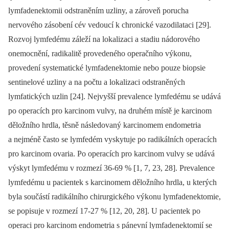
lymfadenektomii odstraněním uzliny, a zároveň porucha
nervového zásobení cév vedoucí k chronické vazodilataci [29].
Rozvoj lymfedému záleží na lokalizaci a stadiu nádorového
onemocnění, radikalitě provedeného operačního výkonu,
provedení systematické lymfadenektomie nebo pouze biopsie
sentinelové uzliny a na počtu a lokalizaci odstraněných
lymfatických uzlin [24]. Nejvyšší prevalence lymfedému se udává
po operacích pro karcinom vulvy, na druhém místě je karcinom
děložního hrdla, těsně následovaný karcinomem endometria
a nejméně často se lymfedém vyskytuje po radikálních operacích
pro karcinom ovaria. Po operacích pro karcinom vulvy se udává
výskyt lymfedému v rozmezí 36-69 % [1, 7, 23, 28]. Prevalence
lymfedému u pacientek s karcinomem děložního hrdla, u kterých
byla součástí radikálního chirurgického výkonu lymfadenektomie,
se popisuje v rozmezí 17-27 % [12, 20, 28]. U pacientek po
operaci pro karcinom endometria s pánevní lymfadenektomií se