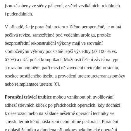
jsou zásobeny ze stěny pánevní, z větví vezikálních, rektálních
i pudendálních.
V případě, že je poranění ureteru zjištěno peroperačně, je nutná
pečlivá revize, samozřejmě pod vedením urologa, protože
bezprostřední rekonstrukční výkony mají ve srovnání
s odloženými výkony podstatně lepší výsledky (až 100 % vs.
67 %) a nižší počet komplikací. Možnosti řešení závisí na typu
a rozsahu poranění, patří mezi ně zavedení ureterálního stentu,
resekce postiženého úseku a provedení ureteroureteroanastomózy
nebo reimplantace ureteru [6].
Poranění trávicí trubice
mohou vzniknout při uvolňování
adhezí střevních kliček po předchozích operacích, kdy dochází
k deserozaci nebo na základě nešetrné operační techniky ve
smyslu termického poškození nebo přímé perforace. Poranění
v oblasti žaludku a duodena při onkogynekologické operační